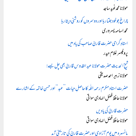
مولانا محمد نوید ساجد
چراغ جو خود جلتا رہا اور دوسروں کو روشنی دیتا رہا
محمد اسامہ پسروری
استادِ گرامی حضرت قارنؒ صاحب کی یاد میں
پروفیسر غلام حیدر
شیخ الحدیث حضرت مولانا عبد القدوس قارنؒ بھی چل بسے!
مولانا زبیر احمد صدیقی
حضرت استاد مکرم رحمہ اللّٰہ کا حاصلِ حیات ’’عبد‘‘ اور حسنِ خاتمہ کے اشارے
مولانا حافظ فضل الہادی سواتی
حضرت قارنؒ کی یادیں
مولانا حافظ فضل الہادی سواتی
مانسہرہ میں یوم آزادی اور حضرت قارنؒ کی تاریخی آمد