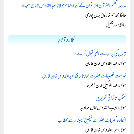
مدرسہ تعلیم القرآن میترانوالی کے زیر اہتمام مولانا عبدالقدوس قارنؒ سیمینار
حافظ محمد عمرفاروق بلال پوری
حافظ سعد جمیل
افکار و آثارِ
قارن کی یہ دعا ہے الٰہی قبول کر لے!
مولانا عبد القدوس خان قارن
فہرست تصنیفات حضرت مولانا حافظ عبدالقدوس خان قارنؒ
مولانا عبد الوکیل خان مغیرہ
منتخب تاثراتی تحریریں
مولانا حبیب القدوس خان معاویہ
افکار و نظریات حضرات شیخینؒ سیمینار سے خطاب
مولانا عبد القدوس خان قارن