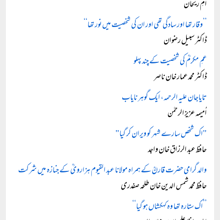
امِ ریحان
’’وقار تھا اور سادگی تھی اور ان کی شخصیت میں نور تھا‘‘
ڈاکٹر سبیل رضوان
عمِ مکرمؒ کی شخصیت کے چند پہلو
ڈاکٹر محمد عمار خان ناصر
تایاجان علیہ الرحمہ، ایک گوہر نایاب
اُمیمہ عزیز الرحمٰن
"اک شخص سارے شہر کو ویران کر گیا"
حافظ عبد الرزاق خان واجد
والد گرامی حضرت قارنؒ کے ہمراہ مولانا عبد القیوم ہزارویؒ کے جنازہ میں شرکت
حافظ محمد شمس الدین خان طلحہ صفدری
’’اک ستارہ تھا وہ کہکشاں ہو گیا‘‘