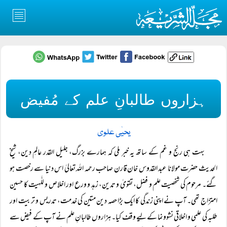
ہزاروں طالبانِ علم کے مُفیض
یحیٰی علوی
بہت ہی رنج و غم کے ساتھ یہ خبر ملی کہ ہمارے بزرگ، جلیل القدر عالمِ دین، شیخ
الحدیث حضرت مولانا عبد القدوس خان قارن صاحب رحمہ اللہ تعالیٰ اس دنیا سے رخصت ہو
گئے۔ مرحوم کی شخصیت علم و فضل، تقویٰ و تدین، زہد و ورع اور اخلاص و للّٰہیت کا حسین
امتزاج تھی۔ آپ نے اپنی زندگی کا ایک بڑا حصہ دین متین کی خدمت، تدریس و تربیت اور
طلبہ کی علمی و اخلاقی نشوونما کے لیے وقف کیا۔ ہزاروں طالبانِ علم نے آپ کے فیض سے