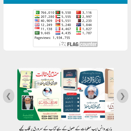
❮
❯
بذریعہ واٹس ایپ معلومات کے حصول کے لیے کتاب کے سرورق پر کلک کیجیے