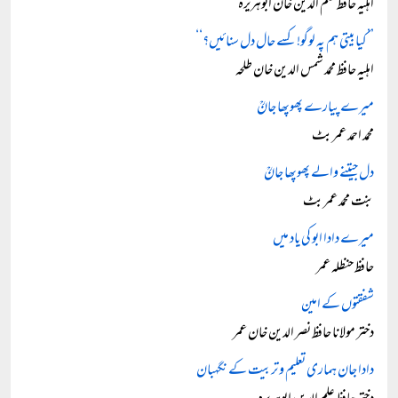
اہلیہ حافظ علم الدین خان ابوہریرہ
’’کیا بیتی ہم پہ لوگو! کسے حال دل سنائیں؟‘‘
اہلیہ حافظ محمد شمس الدین خان طلحہ
میرے پیارے پھوپھا جانؒ
محمد احمد عمر بٹ
دل جیتنے والے پھوپھا جانؒ
بنت محمد عمر بٹ
میرے دادا ابو کی یاد میں
حافظ حنظلہ عمر
شفقتوں کے امین
دختر مولانا حافظ نصر الدین خان عمر
دادا جان ہماری تعلیم و تربیت کے نگہبان