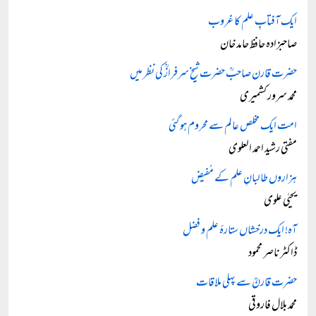
ایک آفتابِ علم کا غروب
صاحبزادہ حافظ حامد خان
حضرت قارن صاحبؒ حضرت شیخ سرفرازؒ کی نظر میں
محمد سرور کشمیری
امت ایک مخلص عالم سے محروم ہو گئی
مفتی رشید احمد العلوی
ہزاروں طالبانِ علم کے مُفیض
یحیٰی علوی
آہ! ایک درخشاں ستارۂ علم و فضل
ڈاکٹر ناصر محمود
حضرت قارنؒ سے پہلی ملاقات
محمد بلال فاروقی