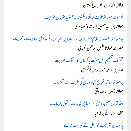
وفاق المدارس العربیہ پاکستان
تعزیت نامہ از طرف خانقاہ نقشبندیہ حسینیہ نتھیال شریف
مولانا پیر سید حسین احمد شاہ نتھیالوی
جامعہ اشاعت الاسلام اور جامعہ عبد اللہ ابن عباس مانسہرہ کی طرف سے تعزیت
حضرت مولانا خلیل الرحمٰن نعمانی
تحریک تنظیم اہلِ سنت پاکستان کا مکتوبِ تعزیت
صاحبزادہ محمد عمر فاروق تونسوی
جامعہ فاروقیہ شجاع آباد ملتان کی طرف سے تعزیت
مولانا زبیر احمد صدیقی
اللہ تعالیٰ علمی، دینی اور سماجی خدمات کو قبول فرمائے
متحدہ علمائے برطانیہ
پاکستان شریعت کونسل کے تعزیت نامے