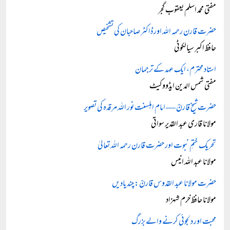
مفتی محمد اسلم یعقوب گجر
حضرت قارن رحمہ اللہ اور ڈاکٹر صاحبان کی تشخیص
حافظ اکبر سیالکوٹی
استاد محترم، ایک عہد کے ترجمان
مفتی شمس الدین ایڈووکیٹ
حضرت شیخ قارنؒ — امام اہلسنت نور اللہ مرقدہ کی تصویر
مولانا قاری عبد القدیر سواتی
تحریک ختمِ نبوت اور حضرت قارن رحمہ اللہ تعالیٰ
مولانا عبد اللہ انیس
حضرت مولانا عبد القدوس قارنؒ: چند یادیں
مولانا حافظ خرم شہزاد
محبت اور دلجوئی کرنے والے بزرگ