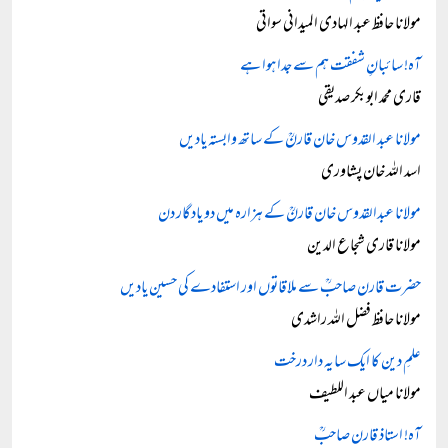
مولانا حافظ عبد الہادی المیدانی سواتی
آہ! سائبانِ شفقت ہم سے جدا ہوا ہے
قاری محمد ابوبکر صدیقی
مولانا عبد القدوس خان قارنؒ کے ساتھ وابستہ یادیں
اسد اللہ خان پشاوری
مولانا عبدالقدوس خان قارنؒ کے ہزارہ میں دو یادگار دن
مولانا قاری شجاع الدین
حضرت قارن صاحبؒ سے ملاقاتوں اور استفادے کی حسین یادیں
مولانا حافظ فضل اللہ راشدی
علمِ دین کا ایک سایہ دار درخت
مولانا میاں عبد اللطیف
آہ! استاذ قارن صاحبؒ