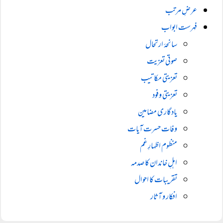
عرضِ مرتب
فہرست ابواب
سانحۂ ارتحال
صوتی تعزیت
تعزیتی مکاتیب
تعزیتی وفود
یادگاری مضامین
وفات حسرت آیات
منظوم اظہارِ غم
اہلِ خاندان کا صدمہ
تقریبات کا احوال
افکار و آثار