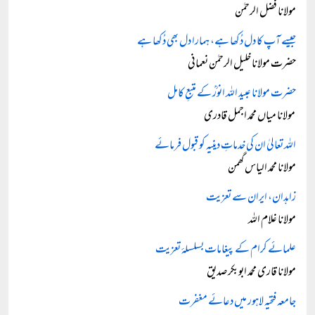
مولانا فضل الرحمٰن
جیسے آپ کا دل دُکھا ہے، ہمارا دل بھی دُکھا ہے
حضرت مولانا خلیل الرحمٰن نعمانی
حضرت مولانا عبید اللہ انورؒ کے متبعِ کامل
مولانا میاں محمد اجمل قادری
اللہ تعالیٰ ان کی خدماتِ دینیہ کو قبول فرمائے
مولانا محمد الیاس گھمن
زاہدان، ایران سے تعزیت
مولانا غلام اللہ
علمائے کرام کے پیغامات بسلسلۂ تعزیت
مولانا قاری محمد ابوبکر صدیق
جامعہ فتحیہ لاہور میں دعائے مغفرت