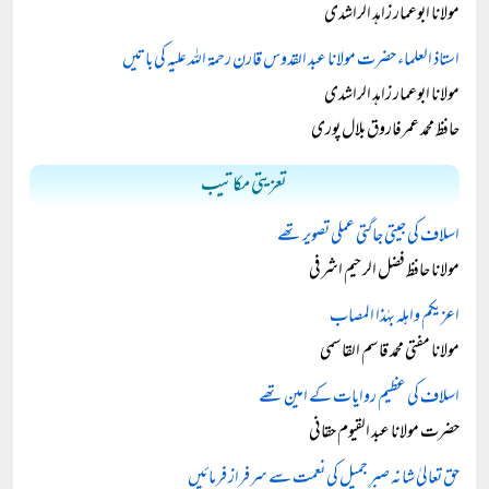
مولانا ابوعمار زاہد الراشدی
استاذ العلماء حضرت مولانا عبد القدوس قارن رحمۃ اللہ علیہ کی باتیں
مولانا ابوعمار زاہد الراشدی
حافظ محمد عمرفاروق بلال پوری
تعزیتی مکاتیب
اسلاف کی جیتی جاگتی عملی تصویر تھے
مولانا حافظ فضل الرحیم اشرفی
اعزيكم واهله بهٰذا المصاب
مولانا مفتی محمد قاسم القاسمی
اسلاف کی عظیم روایات کے امین تھے
حضرت مولانا عبد القیوم حقانی
حق تعالیٰ شانہ صبرِ جمیل کی نعمت سے سرفراز فرمائیں