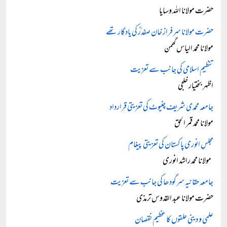
حضرت مولانا اللہ وسایا
حضرت مولانا سرفراز خان صفدرؒ کی یادگار تھے
مولانا محمد الیاس گھمن
تنظیمِ اسلامی کی جانب سے تعزیت
اظہر بختیار خلجی
جامعہ محمدی شریف چنیوٹ کی تعزیتی قرارداد
مولانا محمد قمر الحق
مجلسِ انوری پاکستان کی تعزیتی پیغام
مولانا محمد راشد انوری
جامعہ حقانیہ سرگودھا کی جانب سے تعزیت
حضرت مولانا عبد القدوس ترمذی
علمی و دینی حلقوں کا عظیم نقصان