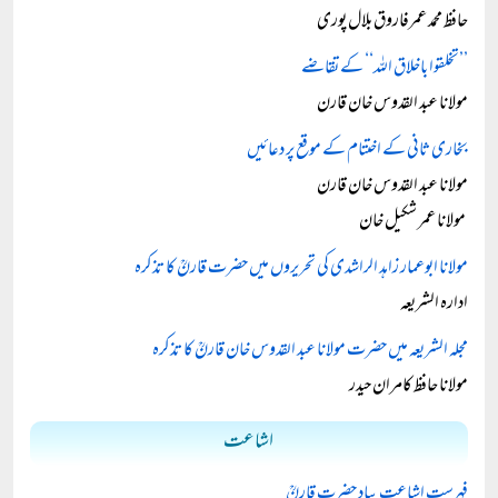
حافظ محمد عمرفاروق بلال پوری
’’تخلقوا باخلاق اللہ‘‘ کے تقاضے
مولانا عبد القدوس خان قارن
بخاری ثانی کے اختتام کے موقع پر دعائیں
مولانا عبد القدوس خان قارن
مولانا عمر شکیل خان
مولانا ابوعمار زاہد الراشدی کی تحریروں میں حضرت قارنؒ کا تذکرہ
ادارہ الشریعہ
مجلہ الشریعہ میں حضرت مولانا عبد القدوس خان قارنؒ کا تذکرہ
مولانا حافظ کامران حیدر
اشاعت
فہرست اشاعت بیاد حضرت قارنؒ