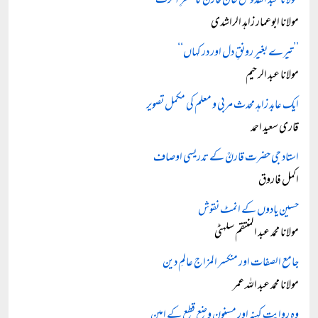
مولانا عبد القدوس خان قارنؒ کا سفرِ آخرت
مولانا ابوعمار زاہد الراشدی
’’تیرے بغیر رونقِ دل اور در کہاں‘‘
مولانا عبد الرحیم
ایک عابد زاہد محدث مربی و معلم کی مکمل تصویر
قاری سعید احمد
استاد جی حضرت قارنؒ کے تدریسی اوصاف
اکمل فاروق
حسین یادوں کے انمٹ نقوش
مولانا محمد عبد المنتقم سلہٹی
جامع الصفات اور منکسر المزاج عالمِ دین
مولانا محمد عبد اللہ عمر
وہ روایتِ کہنہ اور مسنون وضع قطع کے امین