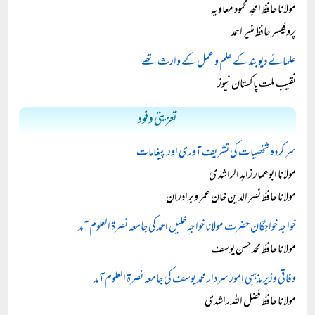
مولانا حافظ امجد محمود معاویہ
پروفیسر حافظ منیر احمد
علمائے دیوبند کے علم و عمل کے وارث تھے
نقیب ملت پاکستان نیوز
تعزیتی وفود
سرکردہ شخصیات کی تشریف آوری اور پیغامات
مولانا ابوعمار زاہد الراشدی
مولانا حافظ نصر الدین خان عمر و برادران
خواجہ خواجگان حضرت مولانا خواجہ خلیل احمد کی جامعہ نصرۃ العلوم آمد
مولانا حافظ محمد حسن یوسف
وفاقی وزیر مذہبی امور سردار محمد یوسف کی جامعہ نصرۃ العلوم آمد
مولانا حافظ فضل اللہ راشدی