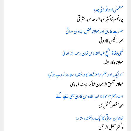
مطمئن اور نورانی چہرہ
پروفیسر ڈاکٹر عبد الماجد حمید مشرقی
حضرت قارنؒ اور مولانا فضل الہادی سواتی
عمار نفیس فاروقی
نعی وفاۃ الشیخ عبدالقدوس خان رحمہ اللہ تعالیٰ
مولانا ذکاء اللہ
آہ ایک اور علم و معرفت کا درخشندہ ستارہ غروب ہو گیا
مولانا شفیق الرحمان شاکر ایبٹ آبادی
استاد محترم مولانا عبد القدوس قارنؒ بھی چلے گئے
محمد مقصود کشمیری
خاندانِ سواتی کا ایک درخشندہ ستارہ
ڈاکٹر فضل الرحمٰن