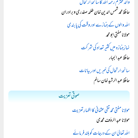
والد محترم رحمہ اللہ کا سانحۂ ارتحال
حافظ محمد شمس الدین خان طلحہ صفدری و برادران
اللہ والوں کے جنازے اور وقت کی پابندی
مولانا مفتی ابو محمد
نمازِ جنازہ میں کثیر تعداد کی شرکت
حافظ عبد الجبار
سانحۂ ارتحال کی خبریں اور بیانات
حافظ عبد الرشید خان سالم
صوتی تعزیت
مولانا مفتی محمد تقی عثمانی کا اظہارِ تعزیت
مولانا عبد الرؤف محمدی
اللہ تعالیٰ ان کے درجات کو بلند فرمائے