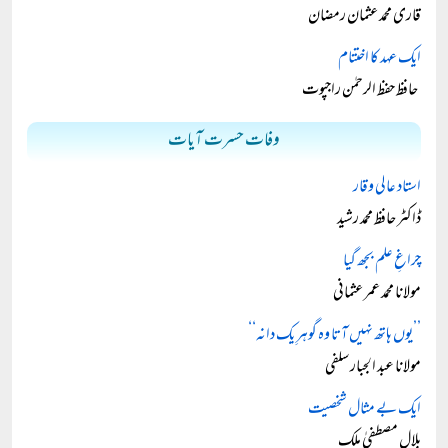
قاری محمد عثمان رمضان
ایک عہد کا اختتام
حافظ حفظ الرحمٰن راجپوت
وفات حسرت آیات
استاد عالی وقار
ڈاکٹر حافظ محمد رشید
چراغِ علم بجھ گیا
مولانا محمد عمر عثمانی
’’یوں ہاتھ نہیں آتا وہ گوہرِ یک دانہ‘‘
مولانا عبد الجبار سلفی
ایک بے مثال شخصیت
بلال مصطفیٰ ملک