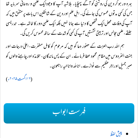
بہرہ ور ہو کر دین کی روشنی کو آگے پہنچایا۔ بلاشبہ آپ کا وجود ایک علمی و روحانی سرمایہ تھا
جس کی کمی مدتوں محسوس کی جائے گی۔ اہلِ علم اور دین کے شائقین اس بات پر متفق ہیں کہ
آپ کی وفات محض ایک شخص کا دنیا سے جانا نہیں بلکہ ایک علمی دور کا خاتمہ ہے۔ تدریسی
حلقے، علمی مجالس اور تربیتی نشستیں آپ کی کمی کو شدت کے ساتھ محسوس کریں گی۔
ہم اللہ رب العزت کے حضور دعا گو ہیں کہ مرحوم کو کامل مغفرت، اعلیٰ درجات اور
جنت الفردوس میں مقامِ محمود عطا فرمائے۔ ان کے پس ماندگان، تلامذہ اور چاہنے والوں کو
صبرِ جمیل اور اجرِ عظیم سے نوازے۔ انا للہ وانا الیہ راجعون۔
(
۱۶ اگست ۲۰۲۵ء
)
فہرست ابواب
پیش لفظ