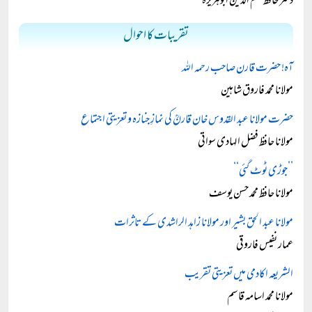
دختر حافظ علم الدین ابوہریرہ
تقریبات کا احوال
آہ! حضرت قارن صاحب رحمہ اللہ
مولانا محمد فاروق شاہین
حضرت مولانا عبد القدوس خان قارنؒ کی نمازِ جنازہ و تعزیتی اجتماع
مولانا حافظ فضل الہادی سواتی
’’جوڑی ٹوٹ گئی‘‘
مولانا حافظ محمد حسن یوسف
مولانا عبد الحق بشیر اور مولانا زاہد الراشدی کے تاثرات
عمار نفیس فاروقی
الشریعہ اکادمی میں تعزیتی تقریب
مولانا محمد اسامہ قاسم