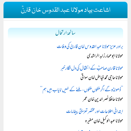
اشاعت بیاد مولانا عبد القدوس خان قارنؒ
سانحۂ ارتحال
برادرِ عزیز مولانا عبد القدوس خان قارنؒ کی وفات
مولانا ابوعمار زاہد الراشدی
مولانا قارن صاحبؒ کے انتقال کی دل فگار خبر
مولانا حاجی محمد فیاض خان سواتی
’’ڈھونڈو گے اگر ملکوں ملکوں، ملنے کے نہیں نایاب ہیں ہم‘‘
مولانا حافظ نصر الدین خان عمر
ابتدائی اطلاعات اور مختصر تعزیتی پیغامات
مولانا عبد الوکیل خان مغیرہ