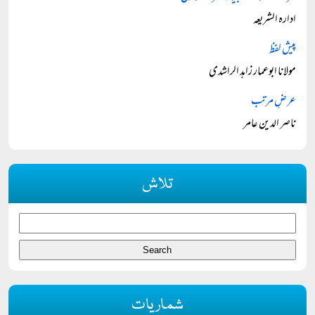
ادارہ الشریعہ
پیش لفظ
مولانا ابوعمار زاہد الراشدی
عرضِ مرتب
ناصر الدین عامر
تلاش
شماریات