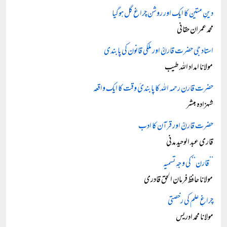
دینِ متین کا ایک اور روشن چراغ گل ہوگیا
محمد عمران حقانی
استاد جی حضرت قارنؒ اور ملکی قانون کی پابندی
مولانا امداد اللہ طیب
حضرت قارن رحمہ اللہ کا پابندئ وقت کا ایک واقعہ
شہزادہ مبشر
حضرت قارنؒ اور قرآن کا ادب
قاری عبد الوحید مدنی
’’قارن‘‘ کی وجہِ تسمیہ
مولانا حافظ فرمان الحق قادری
چراغِ علم کی رخصتی
مولانا محمد ادریس