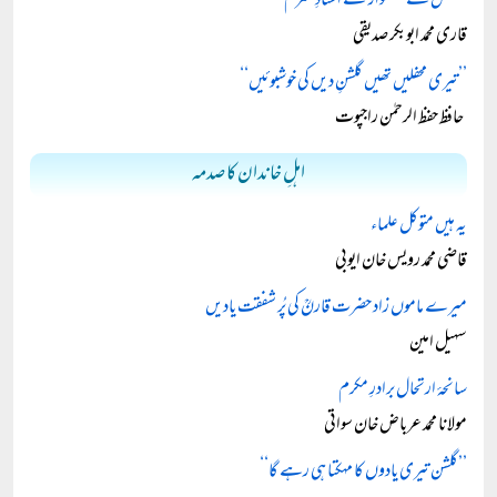
’’مجلس کے شہسوار تھے استادِ محترمؒ‘‘
قاری محمد ابوبکر صدیقی
’’تیری محفلیں تھیں گلشنِ دیں کی خوشبوئیں‘‘
حافظ حفظ الرحمٰن راجپوت
اہلِ خاندان کا صدمہ
یہ ہیں متوکل علماء
قاضی محمد رویس خان ایوبی
میرے ماموں زاد حضرت قارنؒ کی پُر شفقت یادیں
سہیل امین
سانحۂ ارتحال برادرِ مکرم
مولانا محمد عرباض خان سواتی
’’گلشن تیری یادوں کا مہکتا ہی رہے گا‘‘