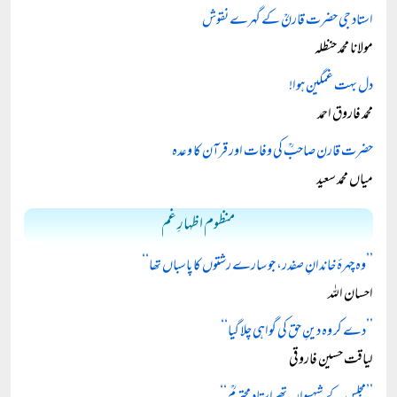
استاد جی حضرت قارنؒ کے گہرے نقوش
مولانا محمد حنظلہ
دل بہت غمگین ہوا!
محمد فاروق احمد
حضرت قارن صاحبؒ کی وفات اور قرآن کا وعدہ
میاں محمد سعید
منظوم اظہارِ غم
’’وہ چہرۂ خاندانِ صفدر، جو سارے رشتوں کا پاسباں تھا‘‘
احسان اللہ
’’دے کر وہ دینِ حق کی گواہی چلا گیا‘‘
لیاقت حسین فاروقی