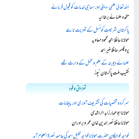
اللہ تعالیٰ علمی، دینی اور سماجی خدمات کو قبول فرمائے
متحدہ علمائے برطانیہ
پاکستان شریعت کونسل کے تعزیت نامے
مولانا حافظ امجد محمود معاویہ
پروفیسر حافظ منیر احمد
علمائے دیوبند کے علم و عمل کے وارث تھے
نقیب ملت پاکستان نیوز
تعزیتی وفود
سرکردہ شخصیات کی تشریف آوری اور پیغامات
مولانا ابوعمار زاہد الراشدی
مولانا حافظ نصر الدین خان عمر و برادران
خواجہ خواجگان حضرت مولانا خواجہ خلیل احمد کی جامعہ نصرۃ العلوم آمد