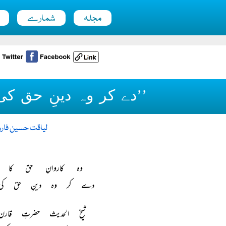
مجلہ
شمارے
’’دے کر وہ دینِ حق کی 
لیاقت حسین فارو
وہ کاروانِ حق کا س
دے کر وہ دینِ حق کی گ
شیخ الحدیث حضرتِ قار