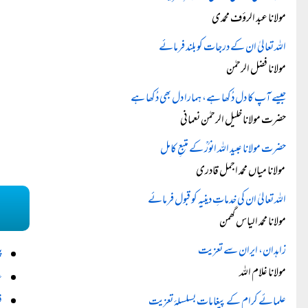
مولانا عبد الرؤف محمدی
اللہ تعالیٰ ان کے درجات کو بلند فرمائے
مولانا فضل الرحمٰن
جیسے آپ کا دل دُکھا ہے، ہمارا دل بھی دُکھا ہے
حضرت مولانا خلیل الرحمٰن نعمانی
حضرت مولانا عبید اللہ انورؒ کے متبعِ کامل
مولانا میاں محمد اجمل قادری
اللہ تعالیٰ ان کی خدماتِ دینیہ کو قبول فرمائے
مولانا محمد الیاس گھمن
زاہدان، ایران سے تعزیت
پ
مولانا غلام اللہ
ع
علمائے کرام کے پیغامات بسلسلۂ تعزیت
ف