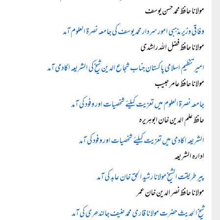
مولانا حافظ محمد حسن یوسف
وفاقی وزیر مذہبی امور سردار محمد یوسف کی جامعہ نصرۃ العلوم آمد
مولانا حافظ فضل اللہ راشدی
امیرتنظیمِ اسلامی پاکستان جناب شجاع الدین شیخ کی الشریعہ اکادمی آمد
مولانا حافظ عامر حبیب
جامعہ نصرۃ العلوم میں تعزیت کیلئے شخصیات اور وفود کی آمد
حافظ علم الدین خان ابوہریرہ
الشریعہ اکادمی میں تعزیت کیلئے شخصیات اور وفود کی آمد
ادارہ الشریعہ
پیر طریقت الشیخ مولانا رشید الحق خان عابد کی آمد
مولانا حافظ نصر الدین خان عمر
شیخ الحدیث حضرت مولانا قاری محمد حنیف جالندھری کی آمد