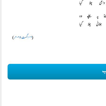
عی چلا گیا
تے پہ چلے وہ
لائی چلا گیا
)
(
۱۶ اگست ۲۰۲۵ء
ب