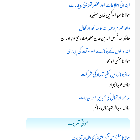
ابتدائی اطلاعات اور مختصر تعزیتی پیغامات
مولانا عبد الوکیل خان مغیرہ
والد محترم رحمہ اللہ کا سانحۂ ارتحال
حافظ محمد شمس الدین خان طلحہ صفدری و برادران
اللہ والوں کے جنازے اور وقت کی پابندی
مولانا مفتی ابو محمد
نمازِ جنازہ میں کثیر تعداد کی شرکت
حافظ عبد الجبار
سانحۂ ارتحال کی خبریں اور بیانات
حافظ عبد الرشید خان سالم
صوتی تعزیت
مولانا مفتی محمد تقی عثمانی کا اظہارِ تعزیت