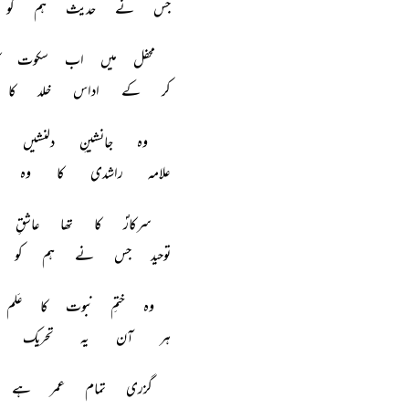
جس نے حدیث ہم کو پڑھ
محفل میں اب سکوت کا 
کر کے اداس خلد کا ر
وہ جانشینِ دلنشیں ت
علامہ راشدی کا وہ بھ
سرکارؐ کا تھا عاشقِ 
توحید جس نے ہم کو سکھ
وہ ختمِ نبوت کا عَلم ب
ہر آن یہ تحریک چلا
گزری تمام عمر ہے تب