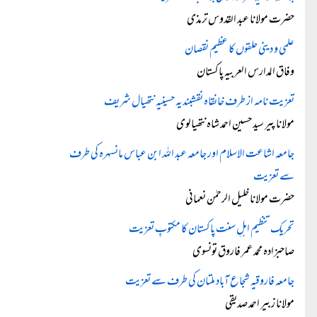
حضرت مولانا عبد القدوس ترمذی
علمی و دینی حلقوں کا عظیم نقصان
وفاق المدارس العربیہ پاکستان
تعزیت نامہ از طرف خانقاہ نقشبندیہ حسینیہ نتھیال شریف
مولانا پیر سید حسین احمد شاہ نتھیالوی
جامعہ اشاعت الاسلام اور جامعہ عبد اللہ ابن عباس مانسہرہ کی طرف
سے تعزیت
حضرت مولانا خلیل الرحمٰن نعمانی
تحریک تنظیم اہلِ سنت پاکستان کا مکتوبِ تعزیت
صاحبزادہ محمد عمر فاروق تونسوی
جامعہ فاروقیہ شجاع آباد ملتان کی طرف سے تعزیت
مولانا زبیر احمد صدیقی