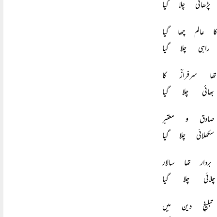
ائی چلا گیا
عالم چھا گیا
اہی چلا گیا
ھا سرفرازؒ کا
ائی چلا گیا
صادق و معتبر
لائی چلا گیا
ردار تھا سالار
ئی چلا گیا
لیغِ دین میں