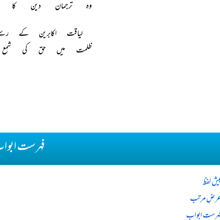
وہ ترجمان دین کا دا
لیاقت اکابرین کے رس
ظلمت میں حق کی شمع ج
فہرست ابوا
یش لفظ
رضِ مرتب
ہرست ابواب