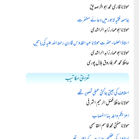
مولانا قاری محمد ابوبکر صدیق
جامعہ فتحیہ لاہور میں دعائے مغفرت
مولانا ابوعمار زاہد الراشدی
استاذ العلماء حضرت مولانا عبد القدوس قارن رحمۃ اللہ علیہ کی باتیں
مولانا ابوعمار زاہد الراشدی
حافظ محمد عمرفاروق بلال پوری
تعزیتی مکاتیب
اسلاف کی جیتی جاگتی عملی تصویر تھے
مولانا حافظ فضل الرحیم اشرفی
اعزيكم واهله بهٰذا المصاب
مولانا مفتی محمد قاسم القاسمی