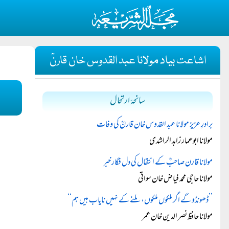
اشاعت بیاد مولانا عبد القدوس خان قارنؒ
سانحۂ ارتحال
برادرِ عزیز مولانا عبد القدوس خان قارنؒ کی وفات
مولانا ابوعمار زاہد الراشدی
مولانا قارن صاحبؒ کے انتقال کی دل فگار خبر
مولانا حاجی محمد فیاض خان سواتی
’’ڈھونڈو گے اگر ملکوں ملکوں، ملنے کے نہیں نایاب ہیں ہم‘‘
مولانا حافظ نصر الدین خان عمر