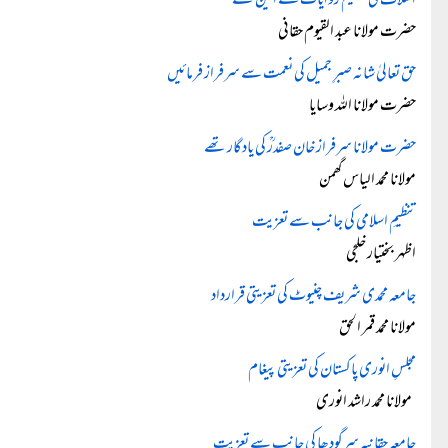
اسلاف کی عظیم روایات کے امین تھے
حضرت مولانا عبد القیوم حقانی
حق تعالیٰ شانہ صبرِ جمیل کی نعمت سے سرفراز فرمائیں
حضرت مولانا اللہ وسایا
حضرت مولانا سرفراز خان صفدرؒ کی یادگار تھے
مولانا محمد الیاس گھمن
تنظیمِ اسلامی کی جانب سے تعزیت
اظہر بختیار خلجی
جامعہ محمدی شریف چنیوٹ کی تعزیتی قرارداد
مولانا محمد قمر الحق
مجلسِ انوری پاکستان کی تعزیتی پیغام
مولانا محمد راشد انوری
جامعہ حقانیہ سرگودھا کی جانب سے تعزیت