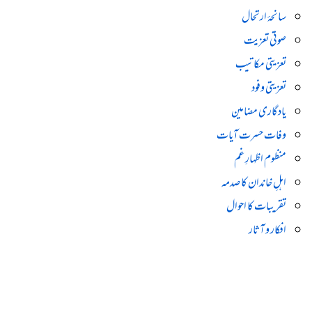
سانحۂ ارتحال
صوتی تعزیت
تعزیتی مکاتیب
تعزیتی وفود
یادگاری مضامین
وفات حسرت آیات
منظوم اظہارِ غم
اہلِ خاندان کا صدمہ
تقریبات کا احوال
افکار و آثار