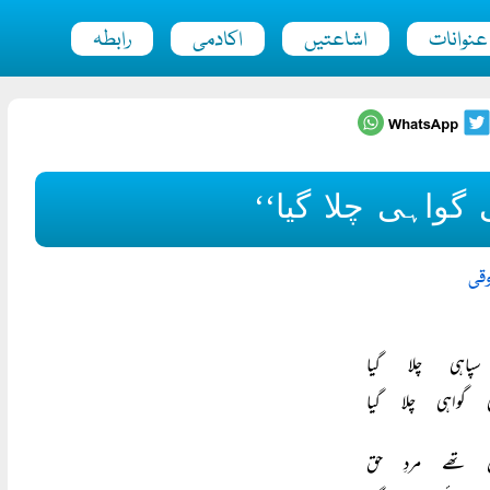
عنوانات
اشاعتیں
اکادمی
رابطہ
گواہی چلا گیا‘‘
قی
پاہی چلا گیا
واہی چلا گیا
ن تھے مردِ حق