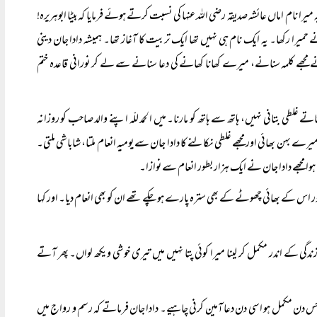
 نام اماں عائشہ صدیقہ رضی اللہ عنہا کی نسبت کرتے ہوئے فرمایا کہ بیٹا ابوہریرہ!
ے حمیرا رکھا۔ یہ ایک نام ہی نہیں تھا ایک تربیت کا آغاز تھا۔ ہمیشہ دادا جان دینی
مجھے کلمہ سنانے، میرے کھانا کھانے کی دعا سنانے سے لے کر نورانی قاعدہ ختم
بتاتے غلطی بتانی نہیں، ہاتھ سے ہاتھ کو مارنا۔ میں الحمد للّہ اپنے والد صاحب کو روزانہ
بہن بھائی اور مجھے غلطی نکالنے کا دادا جان سے یومیہ انعام ملتا، شاباشی ملتی۔
ہوا مجھے دادا جان نے ایک ہزار بطور انعام سے نوازا۔
کا اور اس کے بھائی چھوٹے کے بھی سترہ پارے ہوچکے تھے ان کو بھی انعام دیا۔ اور کہا
دگی کے اندر مکمل کر لینا میرا کوئی پتا نہیں میں تیری خوشی ویکھ لواں۔ پھر آتے
 کہ جس دن مکمل ہو اسی دن دعا آمین کرنی چاہیے۔ دادا جان فرماتے کہ رسم و رواج میں