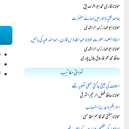
مولانا قاری محمد ابوبکر صدیق
جامعہ فتحیہ لاہور میں دعائے مغفرت
مولانا ابوعمار زاہد الراشدی
استاذ العلماء حضرت مولانا عبد القدوس قارن رحمۃ اللہ علیہ کی باتیں
مولانا ابوعمار زاہد الراشدی
پ
حافظ محمد عمرفاروق بلال پوری
ع
تعزیتی مکاتیب
ف
اسلاف کی جیتی جاگتی عملی تصویر تھے
مولانا حافظ فضل الرحیم اشرفی
اعزيكم واهله بهٰذا المصاب
مولانا مفتی محمد قاسم القاسمی