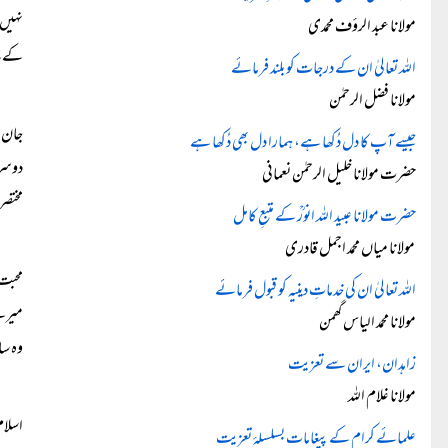
نہیں 
مولانا عبد الرؤف محمدی
کے پی
اللہ تعالیٰ ان کے درجات کو بلند فرمائے
مولانا فضل الرحمٰن
جان ر
جیسے آپ کا دل دُکھا ہے، ہمارا دل بھی دُکھا ہے
دوسرا
حضرت مولانا خلیل الرحمٰن نعمانی
مختصر
حضرت مولانا عبید اللہ انورؒ کے متبعِ کامل
مولانا میاں محمد اجمل قادری
محبت 
اللہ تعالیٰ ان کی خدماتِ دینیہ کو قبول فرمائے
میرے 
مولانا محمد الیاس گھمن
وہ سا
زاہدان، ایران سے تعزیت
مولانا غلام اللہ
اسلام
علمائے کرام کے پیغامات بسلسلۂ تعزیت