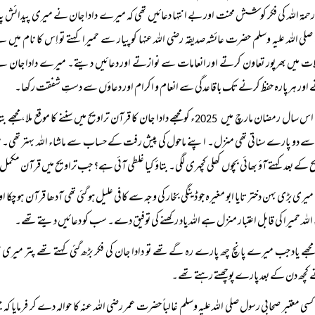
حمۃ اللہ کی فکر کوشش محنت اور بے انتہا دعائیں تھی کہ میرے دادا جان نے میری پیدائش پہ میرا
ی اللہ علیہ وسلم حضرت عائشہ صدیقہ رضی اللہ عنہا کو پیار سے حمیرا کہتے تو اِس کا نام میں ن
ات میں بھرپور تعاون کرتے اور انعامات سے نوازتے اور دعائیں دیتے۔ میرے دادا جان نے 
اور ہر پارہ حفظ کرنے تک باقاعدگی سے انعام و اکرام اور دعاؤں سے دستِ شفقت رکھا۔
اس سال رمضان مارچ میں
ء کو مجھے دادا جان کا قرآن تراویح میں سننے کا موقع ملا، مجھے 
2025
سے دو پارے سناتی تھی منزل۔ اپنے ماحول کی پیش رفت کے حساب سے ماشاء اللہ بہتر تھی۔ میرے 
ح کے بعد کہتے آؤ بھائی بچوں کھلی کچہری لگی۔ بتاؤ کیا غلطی آئی ہے؟ جب تراویح میں قرآن مکمل 
میری بڑی بہن دختر تایا ابو مغیرہ جو ڈینگی بخار کی وجہ سے کافی علیل ہو گئی تھی آدھا قرآن ہو چ
 اللہ حمیرا کی قابل اعتبار منزل ہے اللہ یاد رکھنے کی توفیق دے۔ سب کو دعائیں دیتے تھے۔
مجھے یاد جب میرے پانچ چھ پارے رہ گے تھے تو دادا جان کی فکر بڑھ گئی کہتے تھے پتر میری زن
کچھ دن کے بعد پارے پوچھتے رہتے تھے۔
کسی معتبر صحابی رسول صلی اللہ علیہ وسلم غالباً‌ حضرت عمر رضی اللہ عنہ کا حوالہ دے کر فرمایا