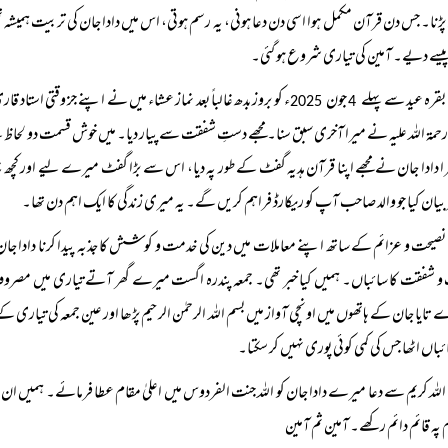
پڑنا۔ جس دن قرآن مکمل ہوا اسی دن دعا ہونی، یہ رسم ہوتی، اس میں دادا جان کی تربیت ہمیشہ 
سے دیے۔ آمین کی تیاری شروع ہو گئی۔
بقرہ عید سے پہلے
جون
ء کو بروز بدھ غالباً بعد نماز عشاء میں نے اپنے جز وقتی استاد 
2025
4
حمۃ اللہ علیہ نے میرا آخری سبق سنا۔ مجھے دستِ شفقت سے پیار دیا۔ میں خوش قسمت دو لحاظ سے ہ
 دادا جان نے مجھے اپنا قرآن ہدیہ گفٹ کے طور پہ دیا، اس سے بڑا گفٹ میرے لیے اور کچھ نہ ہو
 بیان کیا جو والد صاحب آپ کو ریکارڈ فراہم کریں گے۔ یہ میری زندگی کا ایک اہم دن تھا۔
نصیحت و عزائم کے ساتھ اپنے معاملات میں دین کی خدمت و کوشش کا جذبہ پیدا کرنا دادا جان 
و شفقت کا سائباں۔ ہمیں کیا خبر تھی۔ جمعہ پندرہ اگست میرے گھر آتے تیاری میں مصروف 
تایا جان کے ہاتھوں میں اونچی آواز میں بسم اللہ الرحمٰن الرحیم پڑھا اور عین جمعہ کی تیا
ئباں اٹھا جس کی کمی کوئی پوری نہیں کر سکتا۔
اللہ کریم سے دعا میرے دادا جان کو اللہ جنت الفردوس میں اعلیٰ مقام عطا فرمائے۔ ہمیں ان 
 پہ قائم دائم رکھے۔ آمین ثم آمین