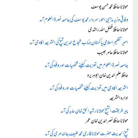
مولانا حافظ محمد حسن یوسف
وفاقی وزیر مذہبی امور سردار محمد یوسف کی جامعہ نصرۃ العلوم آمد
مولانا حافظ فضل اللہ راشدی
امیرتنظیمِ اسلامی پاکستان جناب شجاع الدین شیخ کی الشریعہ اکادمی آمد
مولانا حافظ عامر حبیب
جامعہ نصرۃ العلوم میں تعزیت کیلئے شخصیات اور وفود کی آمد
حافظ علم الدین خان ابوہریرہ
الشریعہ اکادمی میں تعزیت کیلئے شخصیات اور وفود کی آمد
ادارہ الشریعہ
پیر طریقت الشیخ مولانا رشید الحق خان عابد کی آمد
مولانا حافظ نصر الدین خان عمر
شیخ الحدیث حضرت مولانا قاری محمد حنیف جالندھری کی آمد