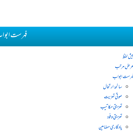
فہرست ابوا
یش لفظ
رضِ مرتب
ہرست ابواب
سانحۂ ارتحال
صوتی تعزیت
تعزیتی مکاتیب
تعزیتی وفود
یادگاری مضامین