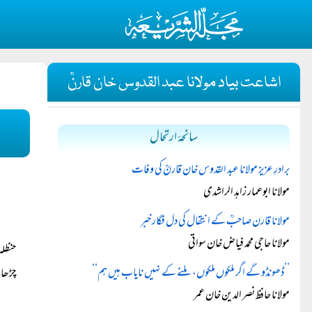
اشاعت بیاد مولانا عبد القدوس خان قارنؒ
سانحۂ ارتحال
برادرِ عزیز مولانا عبد القدوس خان قارنؒ کی وفات
مولانا ابوعمار زاہد الراشدی
مولانا قارن صاحبؒ کے انتقال کی دل فگار خبر
مولانا حاجی محمد فیاض خان سواتی
حنظلہ
’’ڈھونڈو گے اگر ملکوں ملکوں، ملنے کے نہیں نایاب ہیں ہم‘‘
چڑھا،
مولانا حافظ نصر الدین خان عمر