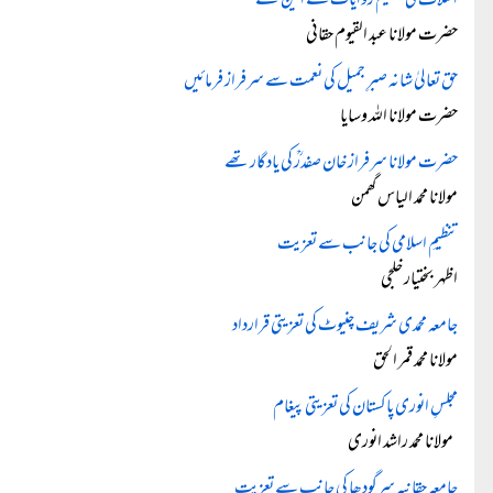
اسلاف کی عظیم روایات کے امین تھے
حضرت مولانا عبد القیوم حقانی
حق تعالیٰ شانہ صبرِ جمیل کی نعمت سے سرفراز فرمائیں
حضرت مولانا اللہ وسایا
حضرت مولانا سرفراز خان صفدرؒ کی یادگار تھے
مولانا محمد الیاس گھمن
تنظیمِ اسلامی کی جانب سے تعزیت
اظہر بختیار خلجی
جامعہ محمدی شریف چنیوٹ کی تعزیتی قرارداد
مولانا محمد قمر الحق
مجلسِ انوری پاکستان کی تعزیتی پیغام
مولانا محمد راشد انوری
جامعہ حقانیہ سرگودھا کی جانب سے تعزیت