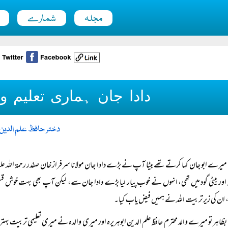
مجلہ
شمارے
دادا جان ہماری تعلیم و
دختر حافظ علم الدین ا
میرے ابو جان کہا کرتے تھے بیٹا آپ نے بڑے دادا جان مولانا سرفراز خان صفدر رحمۃ اللہ ع
 اور بیٹی گود میں تھی، انہوں نے خوب پیار لیا بڑے دادا جان سے، لیکن آپ بھی بہت خوش ق
 ان کی زیر تربیت اللہ نے ہمیں فیض یاب کیا۔
بظاہر تو میرے والد محترم حافظ علم الدین ابوہریرہ اور میری والدہ نے میری تعلیمی تربیت بہت