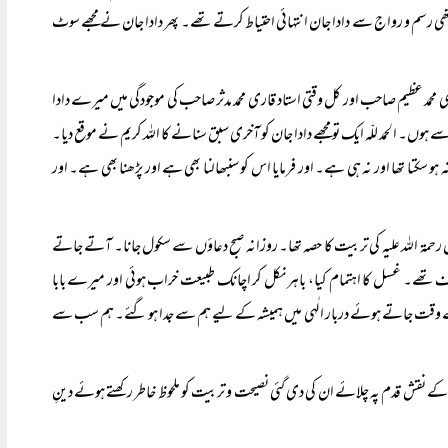
تھی رسم و رواج سے دادا جان انتہائی احتیاط کرتے تھے۔ پھر دادا جان نے مجھے سوٹ
قاری محمد عظیم صاحب اور کل وقتی استاد قاری محمد مدثر صاحب کی موجودگی میں میرے دادا
وں۔ الحمد للّہ ایک تو مجھے دادا جان کو آخری سبق سنانے کا اللہ کریم نے موقع دیا۔
 سکتا تھا اور نہ ہی ہے۔ اور فرمایا اس کو سنبھالنا بھی ہے اور پڑھنا بھی ہے۔ اور
رحمۃ اللہ علیہ کی تربیت کا حصہ تھا۔ روزانہ صبح دعاؤں سے سکول جانا۔ آتے جاتے
تھے۔ غسل کا اہتمام کیا، باہر نکل کر اچانک طبیعت خراب ہوئی اور میرے بابا
ری کے وقت جاتے ہوئے دربار الٰہی میں ہمیشہ کے لیے ہم سے جدا ہو گئے۔ ہم سب سے
کے نقش قدم پہ چلائے ان کی دی گئی نصیحت و تربیت کو ملحوظ خاطر رکھتے ہوئے دینِ