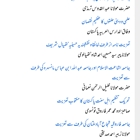
حضرت مولانا عبد القدوس ترمذی
علمی و دینی حلقوں کا عظیم نقصان
وفاق المدارس العربیہ پاکستان
تعزیت نامہ از طرف خانقاہ نقشبندیہ حسینیہ نتھیال شریف
مولانا پیر سید حسین احمد شاہ نتھیالوی
جامعہ اشاعت الاسلام اور جامعہ عبد اللہ ابن عباس مانسہرہ کی طرف
سے تعزیت
حضرت مولانا خلیل الرحمٰن نعمانی
تحریک تنظیم اہلِ سنت پاکستان کا مکتوبِ تعزیت
صاحبزادہ محمد عمر فاروق تونسوی
جامعہ فاروقیہ شجاع آباد ملتان کی طرف سے تعزیت
مولانا زبیر احمد صدیقی