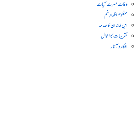
وفات حسرت آیات
منظوم اظہارِ غم
اہلِ خاندان کا صدمہ
تقریبات کا احوال
افکار و آثار