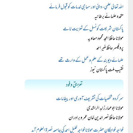
اللہ تعالیٰ علمی، دینی اور سماجی خدمات کو قبول فرمائے
متحدہ علمائے برطانیہ
پاکستان شریعت کونسل کے تعزیت نامے
مولانا حافظ امجد محمود معاویہ
پروفیسر حافظ منیر احمد
علمائے دیوبند کے علم و عمل کے وارث تھے
نقیب ملت پاکستان نیوز
تعزیتی وفود
سرکردہ شخصیات کی تشریف آوری اور پیغامات
مولانا ابوعمار زاہد الراشدی
مولانا حافظ نصر الدین خان عمر و برادران
خواجہ خواجگان حضرت مولانا خواجہ خلیل احمد کی جامعہ نصرۃ العلوم آمد