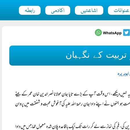
عنوانات
اشاعتیں
اکادمی
رابطہ
 تربیت کے نگہبان
بوہریرہ
لیہ نہیں دیکھے، اس وقت آپ کے بڑے تایا جان مولانا نصرالدین خان عمر کے بیٹے
سمت ہو جنہوں نے اپنے دادا جان رحمۃ اللہ علیہ کی آغوش محبت و شفقت میں پروان
رین کی، فجر کی نماز سے لے کر رات تک ایک باقاعدہ پلان شدہ معمول تھا جس میں دادا