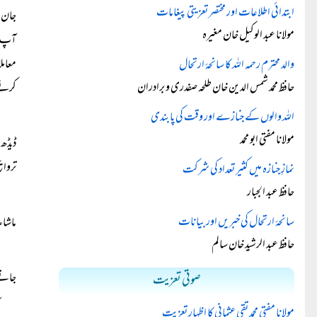
ابتدائی اطلاعات اور مختصر تعزیتی پیغامات
جان ر
مولانا عبد الوکیل خان مغیرہ
آپ صل
معامل
والد محترم رحمہ اللہ کا سانحۂ ارتحال
حافظ محمد شمس الدین خان طلحہ صفدری و برادران
کرنے 
اللہ والوں کے جنازے اور وقت کی پابندی
مولانا مفتی ابو محمد
ڈیڈھ 
تروای
نمازِ جنازہ میں کثیر تعداد کی شرکت
حافظ عبد الجبار
سانحۂ ارتحال کی خبریں اور بیانات
ماشاء
حافظ عبد الرشید خان سالم
جاتے 
صوتی تعزیت
مولانا مفتی محمد تقی عثمانی کا اظہارِ تعزیت