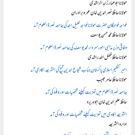
مولانا ابوعمار زاہد الراشدی
مولانا حافظ نصر الدین خان عمر و برادران
خواجہ خواجگان حضرت مولانا خواجہ خلیل احمد کی جامعہ نصرۃ العلوم آمد
مولانا حافظ محمد حسن یوسف
وفاقی وزیر مذہبی امور سردار محمد یوسف کی جامعہ نصرۃ العلوم آمد
مولانا حافظ فضل اللہ راشدی
امیرتنظیمِ اسلامی پاکستان جناب شجاع الدین شیخ کی الشریعہ اکادمی آمد
مولانا حافظ عامر حبیب
جامعہ نصرۃ العلوم میں تعزیت کیلئے شخصیات اور وفود کی آمد
حافظ علم الدین خان ابوہریرہ
الشریعہ اکادمی میں تعزیت کیلئے شخصیات اور وفود کی آمد
ادارہ الشریعہ