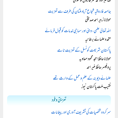
صاحبزادہ محمد عمر فاروق تونسوی
جامعہ فاروقیہ شجاع آباد ملتان کی طرف سے تعزیت
مولانا زبیر احمد صدیقی
اللہ تعالیٰ علمی، دینی اور سماجی خدمات کو قبول فرمائے
متحدہ علمائے برطانیہ
پاکستان شریعت کونسل کے تعزیت نامے
مولانا حافظ امجد محمود معاویہ
پروفیسر حافظ منیر احمد
علمائے دیوبند کے علم و عمل کے وارث تھے
نقیب ملت پاکستان نیوز
تعزیتی وفود
سرکردہ شخصیات کی تشریف آوری اور پیغامات