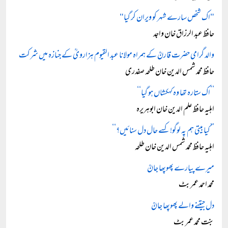
"اک شخص سارے شہر کو ویران کر گیا"
حافظ عبد الرزاق خان واجد
والد گرامی حضرت قارنؒ کے ہمراہ مولانا عبد القیوم ہزارویؒ کے جنازہ میں شرکت
حافظ محمد شمس الدین خان طلحہ صفدری
’’اک ستارہ تھا وہ کہکشاں ہو گیا‘‘
اہلیہ حافظ علم الدین خان ابوہریرہ
’’کیا بیتی ہم پہ لوگو! کسے حال دل سنائیں؟‘‘
اہلیہ حافظ محمد شمس الدین خان طلحہ
میرے پیارے پھوپھا جانؒ
محمد احمد عمر بٹ
دل جیتنے والے پھوپھا جانؒ
بنت محمد عمر بٹ