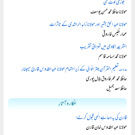
’’جوڑی ٹوٹ گئی‘‘
مولانا حافظ محمد حسن یوسف
مولانا عبد الحق بشیر اور مولانا زاہد الراشدی کے تاثرات
عمار نفیس فاروقی
الشریعہ اکادمی میں تعزیتی تقریب
مولانا محمد اسامہ قاسم
مدرسہ تعلیم القرآن میترانوالی کے زیر اہتمام مولانا عبدالقدوس قارنؒ سیمینار
حافظ محمد عمرفاروق بلال پوری
حافظ سعد جمیل
افکار و آثارِ
قارن کی یہ دعا ہے الٰہی قبول کر لے!
مولانا عبد القدوس خان قارن