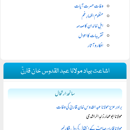
وفات حسرت آیات
منظوم اظہارِ غم
اہلِ خاندان کا صدمہ
تقریبات کا احوال
افکار و آثار
اشاعت بیاد مولانا عبد القدوس خان قارنؒ
سانحۂ ارتحال
برادرِ عزیز مولانا عبد القدوس خان قارنؒ کی وفات
مولانا ابوعمار زاہد الراشدی
مولانا قارن صاحبؒ کے انتقال کی دل فگار خبر