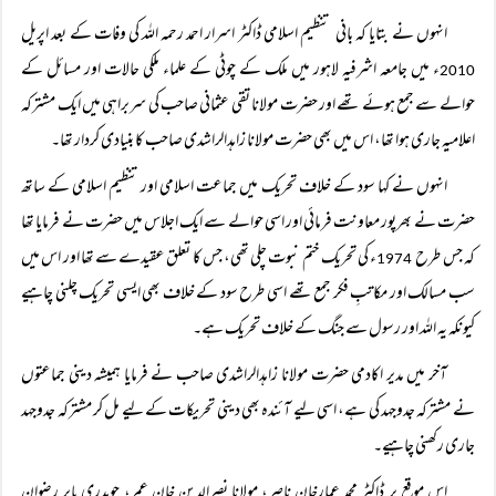
انہوں نے بتایا کہ بانی تنظیم اسلامی ڈاکٹر اسرار احمد رحمہ اللہ کی وفات کے بعد اپریل
ء میں جامعہ اشرفیہ لاہور میں ملک کے چوٹی کے علماء ملکی حالات اور مسائل کے
2010
حوالے سے جمع ہوئے تھے اور حضرت مولانا تقی عثمانی صاحب کی سربراہی میں ایک مشترکہ
اعلامیہ جاری ہوا تھا، اس میں بھی حضرت مولانا زاہدالراشدی صاحب کا بنیادی کردار تھا۔
انہوں نے کہا سود کے خلاف تحریک میں جماعت اسلامی اور تنظیم اسلامی کے ساتھ
حضرت نے بھرپور معاونت فرمائی اور اسی حوالے سے ایک اجلاس میں حضرت نے فرمایا تھا
کہ جس طرح
ء کی تحریک ختم نبوت چلی تھی، جس کا تعلق عقیدے سے تھا اور اس میں
1974
سب مسالک اور مکاتبِ فکر جمع تھے اسی طرح سود کے خلاف بھی ایسی تحریک چلنی چاہیے
کیونکہ یہ اللہ اور رسول سے جنگ کے خلاف تحریک ہے۔
آخر میں مدیر اکادمی حضرت مولانا زاہدالراشدی صاحب نے فرمایا ہمیشہ دینی جماعتوں
نے مشترکہ جدوجہد کی ہے، اسی لیے آئندہ بھی دینی تحریکات کے لیے مل کر مشترکہ جدوجہد
جاری رکھنی چاہیے۔
اس موقع پر ڈاکٹر محمد عمارخان ناصر، مولانا نصرالدین خان عمر، چوہدری بابر رضوان