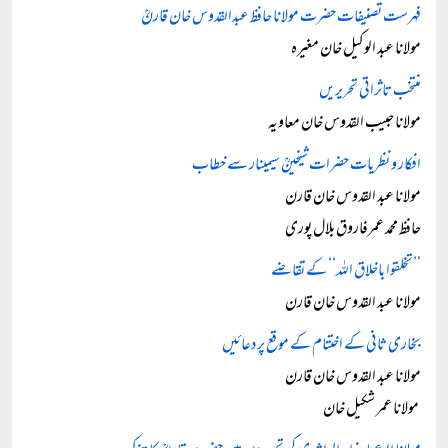
فہرست تصنیفات حضرت مولانا حافظ عبدالقدوس خان قارنؒ
مولانا عبد الوکیل خان مغیرہ
منتخب تاثراتی تحریریں
مولانا حبیب القدوس خان معاویہ
افکار و نظریات حضرات شیخینؒ سیمینار سے خطاب
مولانا عبد القدوس خان قارن
حافظ محمد عمرفاروق بلال پوری
’’تخلقوا باخلاق اللہ‘‘ کے تقاضے
مولانا عبد القدوس خان قارن
بخاری ثانی کے اختتام کے موقع پر دعائیں
مولانا عبد القدوس خان قارن
مولانا عمر شکیل خان