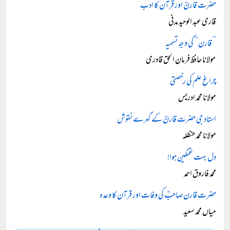
حضرت قارنؒ اور قرآن کا ادب
قاری عبد الوحید مدنی
’’قارن‘‘ کی وجہِ تسمیہ
مولانا حافظ فرمان الحق قادری
چراغِ علم کی رخصتی
مولانا محمد ادریس
استاد جی حضرت قارنؒ کے گہرے نقوش
مولانا محمد حنظلہ
دل بہت غمگین ہوا!
محمد فاروق احمد
حضرت قارن صاحبؒ کی وفات اور قرآن کا وعدہ
میاں محمد سعید