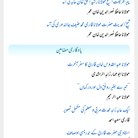
پیر طریقت الشیخ مولانا رشید الحق خان عابد کی آمد
مولانا حافظ نصر الدین خان عمر
شیخ الحدیث حضرت مولانا قاری محمد حنیف جالندھری کی آمد
مولانا حافظ نصر الدین خان عمر
یادگاری مضامین
مولانا عبد القدوس خان قارنؒ کا سفرِ آخرت
مولانا ابوعمار زاہد الراشدی
’’تیرے بغیر رونقِ دل اور در کہاں‘‘
مولانا عبد الرحیم
ایک عابد زاہد محدث مربی و معلم کی مکمل تصویر
قاری سعید احمد
استاد جی حضرت قارنؒ کے تدریسی اوصاف