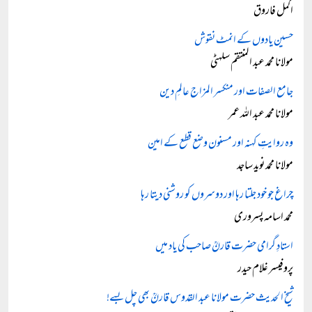
اکمل فاروق
حسین یادوں کے انمٹ نقوش
مولانا محمد عبد المنتقم سلہٹی
جامع الصفات اور منکسر المزاج عالمِ دین
مولانا محمد عبد اللہ عمر
وہ روایتِ کہنہ اور مسنون وضع قطع کے امین
مولانا محمد نوید ساجد
چراغ جو خود جلتا رہا اور دوسروں کو روشنی دیتا رہا
محمد اسامہ پسروری
استادِ گرامی حضرت قارنؒ صاحب کی یاد میں
پروفیسر غلام حیدر
شیخ الحدیث حضرت مولانا عبد القدوس قارنؒ بھی چل بسے!