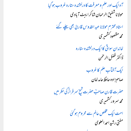
آہ ایک اور علم و معرفت کا درخشندہ ستارہ غروب ہو گیا
مولانا شفیق الرحمان شاکر ایبٹ آبادی
استاد محترم مولانا عبد القدوس قارنؒ بھی چلے گئے
محمد مقصود کشمیری
خاندانِ سواتی کا ایک درخشندہ ستارہ
ڈاکٹر فضل الرحمٰن
ایک آفتابِ علم کا غروب
صاحبزادہ حافظ حامد خان
حضرت قارن صاحبؒ حضرت شیخ سرفرازؒ کی نظر میں
محمد سرور کشمیری
امت ایک مخلص عالم سے محروم ہو گئی
مفتی رشید احمد العلوی