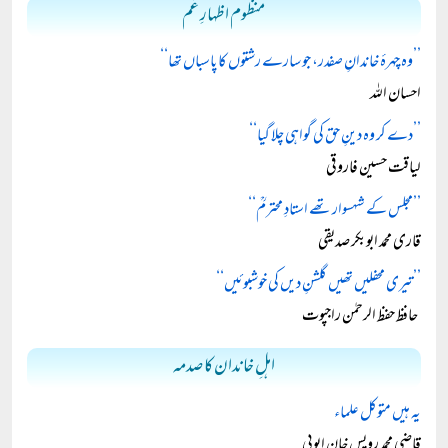
منظوم اظہارِ غم
’’وہ چہرۂ خاندانِ صفدر، جو سارے رشتوں کا پاسباں تھا‘‘
احسان اللہ
’’دے کر وہ دینِ حق کی گواہی چلا گیا‘‘
لیاقت حسین فاروقی
’’مجلس کے شہسوار تھے استادِ محترمؒ‘‘
قاری محمد ابوبکر صدیقی
’’تیری محفلیں تھیں گلشنِ دیں کی خوشبوئیں‘‘
حافظ حفظ الرحمٰن راجپوت
اہلِ خاندان کا صدمہ
یہ ہیں متوکل علماء
قاضی محمد رویس خان ایوبی