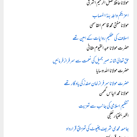
مولانا حافظ فضل الرحیم اشرفی
اعزيكم واهله بهٰذا المصاب
مولانا مفتی محمد قاسم القاسمی
اسلاف کی عظیم روایات کے امین تھے
حضرت مولانا عبد القیوم حقانی
حق تعالیٰ شانہ صبرِ جمیل کی نعمت سے سرفراز فرمائیں
حضرت مولانا اللہ وسایا
حضرت مولانا سرفراز خان صفدرؒ کی یادگار تھے
مولانا محمد الیاس گھمن
تنظیمِ اسلامی کی جانب سے تعزیت
اظہر بختیار خلجی
جامعہ محمدی شریف چنیوٹ کی تعزیتی قرارداد