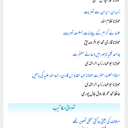
مولانا محمد الیاس گھمن
زاہدان، ایران سے تعزیت
مولانا غلام اللہ
علمائے کرام کے پیغامات بسلسلۂ تعزیت
مولانا قاری محمد ابوبکر صدیق
جامعہ فتحیہ لاہور میں دعائے مغفرت
مولانا ابوعمار زاہد الراشدی
استاذ العلماء حضرت مولانا عبد القدوس قارن رحمۃ اللہ علیہ کی باتیں
مولانا ابوعمار زاہد الراشدی
حافظ محمد عمرفاروق بلال پوری
تعزیتی مکاتیب
اسلاف کی جیتی جاگتی عملی تصویر تھے