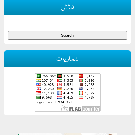
تلاش
شماریات