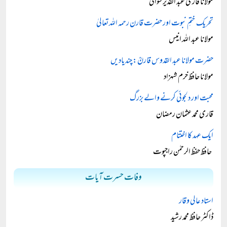
مولانا قاری عبد القدیر سواتی
تحریک ختمِ نبوت اور حضرت قارن رحمہ اللہ تعالیٰ
مولانا عبد اللہ انیس
حضرت مولانا عبد القدوس قارنؒ: چند یادیں
مولانا حافظ خرم شہزاد
محبت اور دلجوئی کرنے والے بزرگ
قاری محمد عثمان رمضان
ایک عہد کا اختتام
حافظ حفظ الرحمٰن راجپوت
وفات حسرت آیات
استاد عالی وقار
ڈاکٹر حافظ محمد رشید