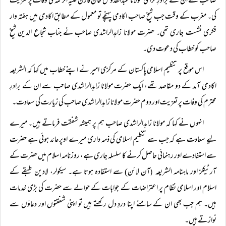
صاحب سے ان کے برادرِ گرامی مولانا عبدالقدوس خان قارن علیہ الرحمہ کی وفات پر تعزیت
کی۔ مغرب کے وقت جب شیخ صاحب اکادمی پہنچے تو معمول کے مطابق اکادمی میں ہفتہ وار
فکری نشست جاری تھی۔ حضرت مولانا زاہدالراشدی صاحب نے جناب شجاع الدین شیخ
صاحب کو خطاب کی دعوت دی۔
اس موقع پر تنظیم اسلامی پاکستان کے مرکزی امیر نے اپنے خطاب میں کہا کہ الشریعہ
اکادمی آمد کے دو مقاصد تھے، ایک حضرت مولانا زاہدالراشدی صاحب سے ان کے برادرِ
محترم کی وفات پر تعزیت اور دوم حضرت مولانا زاہدالراشدی صاحب کی زیارت کی سعادت۔
انہوں نے کہا کہ مولانا زاہدالراشدی صاحب ہم پر ہمیشہ شفقت فرماتے ہیں۔ میرے
لیے سعادت ہے کہ جب سے تنظیم اسلامی کی ذمہ داری میرے اوپر عائد ہوئی ہے حضرت
سے استفادے اور رہنمائی حاصل کرنے کا سلسلہ جاری ہے، روزنامہ اسلام میں حضرت کے
آرٹیکلز اور ماہنامہ الشریعہ
آن لائن) سے استفادہ ہوتا ہے۔ سیکولر، لادین طبقے کے
(
اسلام اور اسلامی نظام پر اعتراضات کے جوابات کے حوالے سے حضرت کی بڑی خدمات
ہیں۔ ہم جب بھی ان کے سامنے اپنا دردِ دل رکھتے ہیں تو اپنی شفقتوں اور دعاؤں سے
نوازتے ہیں۔