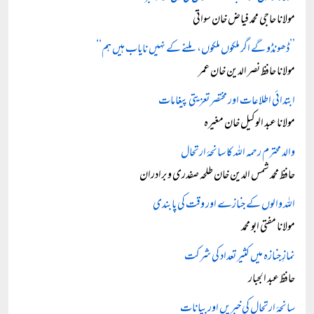
مولانا حاجی محمد فیاض خان سواتی
’’ڈھونڈو گے اگر ملکوں ملکوں، ملنے کے نہیں نایاب ہیں ہم‘‘
مولانا حافظ نصر الدین خان عمر
ابتدائی اطلاعات اور مختصر تعزیتی پیغامات
مولانا عبد الوکیل خان مغیرہ
والد محترم رحمہ اللہ کا سانحۂ ارتحال
حافظ محمد شمس الدین خان طلحہ صفدری و برادران
اللہ والوں کے جنازے اور وقت کی پابندی
مولانا مفتی ابو محمد
نمازِ جنازہ میں کثیر تعداد کی شرکت
حافظ عبد الجبار
سانحۂ ارتحال کی خبریں اور بیانات