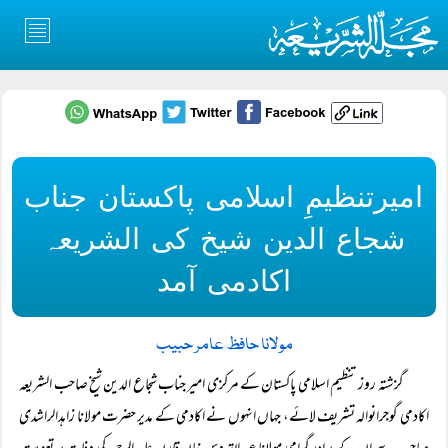
امیرتنظیمِ اسلامی پاکستان جناب
شجاع الدین شیخ کی الشریعہ
اکادمی آمد
مولانا حافظ عامر حبیب
گزشتہ روز تنظیم اسلامی پاکستان کے مرکزی امیر جناب شجاع الدین شیخ صاحب الشریعہ
اکادمی گوجرانوالہ تشریف لائے، جہاں انہوں نے اکادمی کے مدیر حضرت مولانا زاہدالراشدی