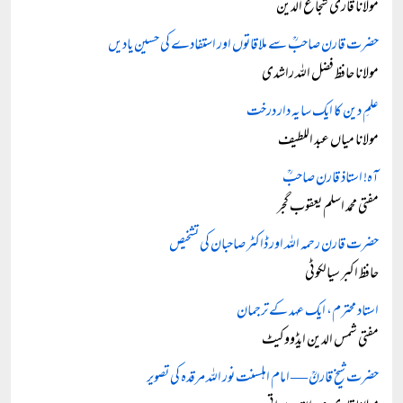
مولانا قاری شجاع الدین
حضرت قارن صاحبؒ سے ملاقاتوں اور استفادے کی حسین یادیں
مولانا حافظ فضل اللہ راشدی
علمِ دین کا ایک سایہ دار درخت
مولانا میاں عبد اللطیف
آہ! استاذ قارن صاحبؒ
مفتی محمد اسلم یعقوب گجر
حضرت قارن رحمہ اللہ اور ڈاکٹر صاحبان کی تشخیص
حافظ اکبر سیالکوٹی
استاد محترم، ایک عہد کے ترجمان
مفتی شمس الدین ایڈووکیٹ
حضرت شیخ قارنؒ — امام اہلسنت نور اللہ مرقدہ کی تصویر