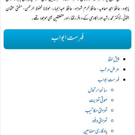
باجوہ، حافظ امجد معاویہ، حافظ خرم شہزاد، حافظ عبدالجبار، مولانا محفوظ الرحمٰن، مفتی عثمان
جتوئی، ڈاکٹر محمد رشید اور اکادمی کے دیگر رفقاء اور متعلقین بھی موجود تھے۔
فہرست ابواب
پیش لفظ
عرضِ مرتب
فہرست ابواب
سانحۂ ارتحال
صوتی تعزیت
تعزیتی مکاتیب
تعزیتی وفود
یادگاری مضامین