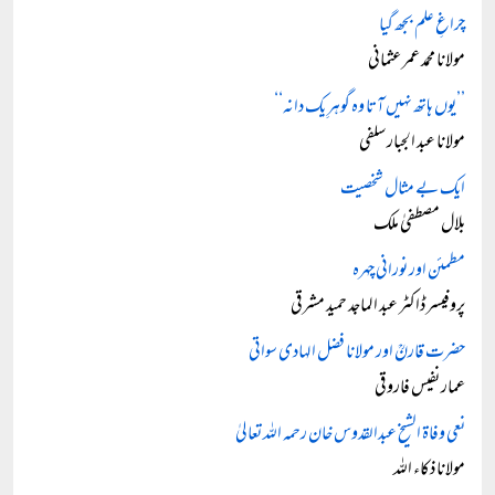
چراغِ علم بجھ گیا
مولانا محمد عمر عثمانی
’’یوں ہاتھ نہیں آتا وہ گوہرِ یک دانہ‘‘
مولانا عبد الجبار سلفی
ایک بے مثال شخصیت
بلال مصطفیٰ ملک
مطمئن اور نورانی چہرہ
پروفیسر ڈاکٹر عبد الماجد حمید مشرقی
حضرت قارنؒ اور مولانا فضل الہادی سواتی
عمار نفیس فاروقی
نعی وفاۃ الشیخ عبدالقدوس خان رحمہ اللہ تعالیٰ
مولانا ذکاء اللہ