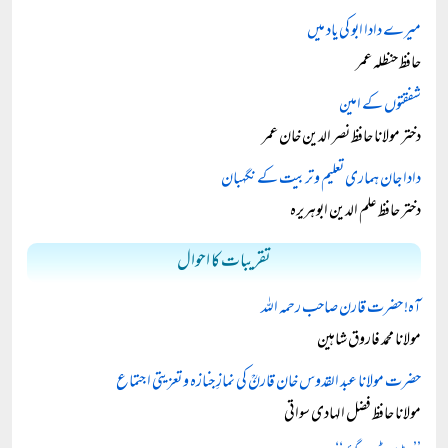
میرے دادا ابو کی یاد میں
حافظ حنظلہ عمر
شفقتوں کے امین
دختر مولانا حافظ نصر الدین خان عمر
دادا جان ہماری تعلیم و تربیت کے نگہبان
دختر حافظ علم الدین ابوہریرہ
تقریبات کا احوال
آہ! حضرت قارن صاحب رحمہ اللہ
مولانا محمد فاروق شاہین
حضرت مولانا عبد القدوس خان قارنؒ کی نمازِ جنازہ و تعزیتی اجتماع
مولانا حافظ فضل الہادی سواتی