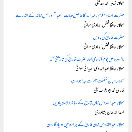
مولانا زبیر احمد صدیقی
حضرت استاد مکرم رحمہ اللّٰہ کا حاصلِ حیات ’’عبد‘‘ اور حسنِ خاتمہ کے اشارے
مولانا حافظ فضل الہادی سواتی
حضرت قارنؒ کی یادیں
مولانا حافظ فضل الہادی سواتی
مانسہرہ میں یوم آزادی اور حضرت قارنؒ کی تاریخی آمد
مولانا حافظ عبد الہادی المیدانی سواتی
آہ! سائبانِ شفقت ہم سے جدا ہوا ہے
قاری محمد ابوبکر صدیقی
مولانا عبد القدوس خان قارنؒ کے ساتھ وابستہ یادیں
اسد اللہ خان پشاوری
مولانا عبدالقدوس خان قارنؒ کے ہزارہ میں دو یادگار دن