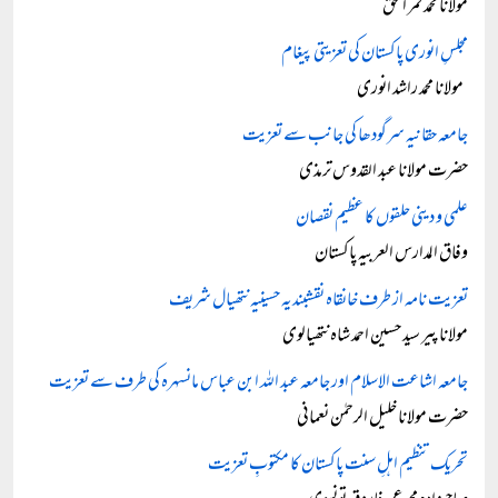
مولانا محمد قمر الحق
مجلسِ انوری پاکستان کی تعزیتی پیغام
مولانا محمد راشد انوری
جامعہ حقانیہ سرگودھا کی جانب سے تعزیت
حضرت مولانا عبد القدوس ترمذی
علمی و دینی حلقوں کا عظیم نقصان
وفاق المدارس العربیہ پاکستان
تعزیت نامہ از طرف خانقاہ نقشبندیہ حسینیہ نتھیال شریف
مولانا پیر سید حسین احمد شاہ نتھیالوی
جامعہ اشاعت الاسلام اور جامعہ عبد اللہ ابن عباس مانسہرہ کی طرف سے تعزیت
حضرت مولانا خلیل الرحمٰن نعمانی
تحریک تنظیم اہلِ سنت پاکستان کا مکتوبِ تعزیت