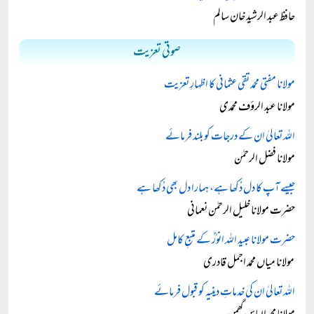
حافظ عبد الرشید خان سالم
صوتی تعزیت
مولانا مفتی محمد تقی عثمانی کا اظہارِ تعزیت
مولانا عبد الرؤف محمدی
اللہ تعالیٰ ان کے درجات کو بلند فرمائے
مولانا فضل الرحمٰن
جیسے آپ کا دل دُکھا ہے، ہمارا دل بھی دُکھا ہے
حضرت مولانا خلیل الرحمٰن نعمانی
حضرت مولانا عبید اللہ انورؒ کے متبعِ کامل
مولانا میاں محمد اجمل قادری
اللہ تعالیٰ ان کی خدماتِ دینیہ کو قبول فرمائے