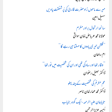
میرے ماموں زاد حضرت قارنؒ کی پُر شفقت یادیں
سہیل امین
سانحۂ ارتحال برادرِ مکرم
مولانا محمد عرباض خان سواتی
’’گلشن تیری یادوں کا مہکتا ہی رہے گا‘‘
امِ ریحان
’’وقار تھا اور سادگی تھی اور ان کی شخصیت میں نور تھا‘‘
ڈاکٹر سبیل رضوان
عمِ مکرمؒ کی شخصیت کے چند پہلو
ڈاکٹر محمد عمار خان ناصر
تایاجان علیہ الرحمہ، ایک گوہر نایاب
اُمیمہ عزیز الرحمٰن