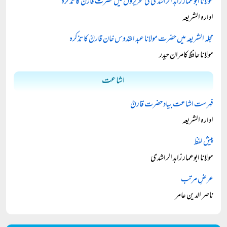
مولانا ابوعمار زاہد الراشدی کی تحریروں میں حضرت قارنؒ کا تذکرہ
ادارہ الشریعہ
مجلہ الشریعہ میں حضرت مولانا عبد القدوس خان قارنؒ کا تذکرہ
مولانا حافظ کامران حیدر
اشاعت
فہرست اشاعت بیاد حضرت قارنؒ
ادارہ الشریعہ
پیش لفظ
مولانا ابوعمار زاہد الراشدی
عرضِ مرتب
ناصر الدین عامر