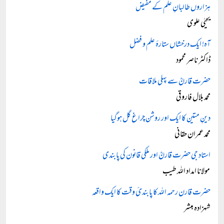
ہزاروں طالبانِ علم کے مُفیض
یحیٰی علوی
آہ! ایک درخشاں ستارۂ علم و فضل
ڈاکٹر ناصر محمود
حضرت قارنؒ سے پہلی ملاقات
محمد بلال فاروقی
دینِ متین کا ایک اور روشن چراغ گل ہوگیا
محمد عمران حقانی
استاد جی حضرت قارنؒ اور ملکی قانون کی پابندی
مولانا امداد اللہ طیب
حضرت قارن رحمہ اللہ کا پابندئ وقت کا ایک واقعہ
شہزادہ مبشر