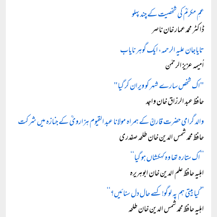
عمِ مکرمؒ کی شخصیت کے چند پہلو
ڈاکٹر محمد عمار خان ناصر
تایاجان علیہ الرحمہ، ایک گوہر نایاب
اُمیمہ عزیز الرحمٰن
"اک شخص سارے شہر کو ویران کر گیا"
حافظ عبد الرزاق خان واجد
والد گرامی حضرت قارنؒ کے ہمراہ مولانا عبد القیوم ہزارویؒ کے جنازہ میں شرکت
حافظ محمد شمس الدین خان طلحہ صفدری
’’اک ستارہ تھا وہ کہکشاں ہو گیا‘‘
اہلیہ حافظ علم الدین خان ابوہریرہ
’’کیا بیتی ہم پہ لوگو! کسے حال دل سنائیں؟‘‘
اہلیہ حافظ محمد شمس الدین خان طلحہ