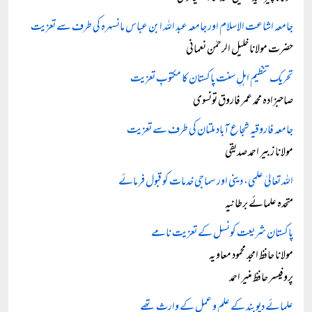
جامعہ اشاعت الاسلام اور جامعہ عبد اللہ ابن عباس مانسہرہ کی طرف سے تعزیت
حضرت مولانا خلیل الرحمٰن نعمانی
تحریک تنظیم اہلِ سنت پاکستان کا مکتوبِ تعزیت
صاحبزادہ محمد عمر فاروق تونسوی
جامعہ فاروقیہ شجاع آباد ملتان کی طرف سے تعزیت
مولانا زبیر احمد صدیقی
اللہ تعالیٰ علمی، دینی اور سماجی خدمات کو قبول فرمائے
متحدہ علمائے برطانیہ
پاکستان شریعت کونسل کے تعزیت نامے
مولانا حافظ امجد محمود معاویہ
پروفیسر حافظ منیر احمد
علمائے دیوبند کے علم و عمل کے وارث تھے