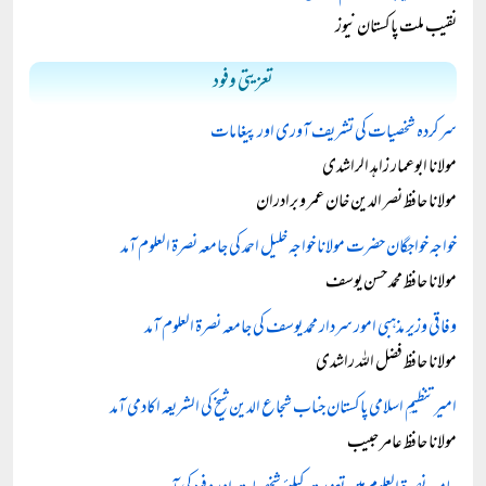
نقیب ملت پاکستان نیوز
تعزیتی وفود
سرکردہ شخصیات کی تشریف آوری اور پیغامات
مولانا ابوعمار زاہد الراشدی
مولانا حافظ نصر الدین خان عمر و برادران
خواجہ خواجگان حضرت مولانا خواجہ خلیل احمد کی جامعہ نصرۃ العلوم آمد
مولانا حافظ محمد حسن یوسف
وفاقی وزیر مذہبی امور سردار محمد یوسف کی جامعہ نصرۃ العلوم آمد
مولانا حافظ فضل اللہ راشدی
امیرتنظیمِ اسلامی پاکستان جناب شجاع الدین شیخ کی الشریعہ اکادمی آمد
مولانا حافظ عامر حبیب