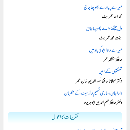
میرے پیارے پھوپھا جانؒ
محمد احمد عمر بٹ
دل جیتنے والے پھوپھا جانؒ
بنت محمد عمر بٹ
میرے دادا ابو کی یاد میں
حافظ حنظلہ عمر
شفقتوں کے امین
دختر مولانا حافظ نصر الدین خان عمر
دادا جان ہماری تعلیم و تربیت کے نگہبان
دختر حافظ علم الدین ابوہریرہ
تقریبات کا احوال