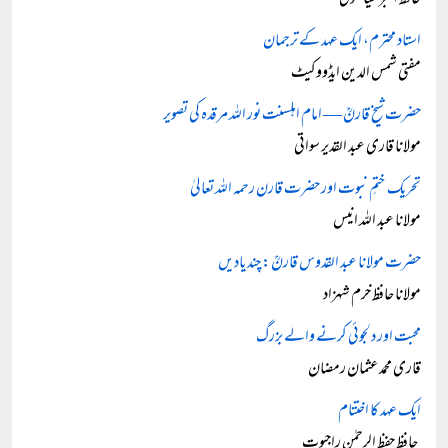
حافظ اکبر سیالکوٹی
استاد محترم، ایک عہد کے ترجمان
مفتی شمس الدین ایڈووکیٹ
حضرت شیخ قارنؒ — امام اہلسنت نور اللہ مرقدہ کی تصویر
مولانا قاری عبد القدیر سواتی
تحریک ختمِ نبوت اور حضرت قارن رحمہ اللہ تعالیٰ
مولانا عبد اللہ انیس
حضرت مولانا عبد القدوس قارنؒ: چند یادیں
مولانا حافظ خرم شہزاد
محبت اور دلجوئی کرنے والے بزرگ
قاری محمد عثمان رمضان
ایک عہد کا اختتام
حافظ حفظ الرحمٰن راجپوت