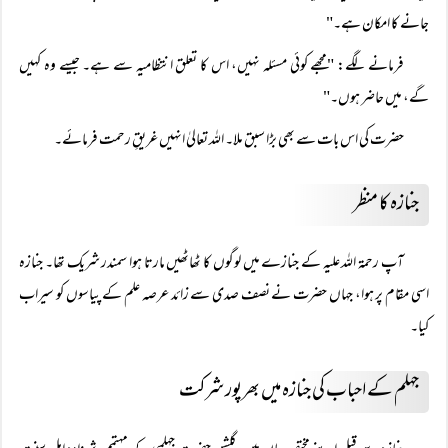
جانے کا امکان ہے۔"
فرمانے لگے: "مجھے کوئی مسئلہ نہیں، اس کا تعلق انتظامیہ سے ہے۔ جیسے وہ کہیں
گے، میں حاضر ہوں۔"
حضرت کی اس بات سے بھی بڑا سبق ملا۔ اللہ تعالیٰ انہیں غریقِ رحمت فرمائے۔
جنازہ کا منظر
آپ رحمۃ اللہ علیہ کے جنازے میں لوگوں کا ٹھاٹھیں مارتا ہوا سمندر شریک تھا۔ جنازہ
اسی مقام پر ہوا، جہاں حضرت نے نصف صدی سے زائد عرصہ علم کے پیاسوں کو سیراب
کیا۔
جہلم کے احباب کی جنازہ میں بھرپور شرکت