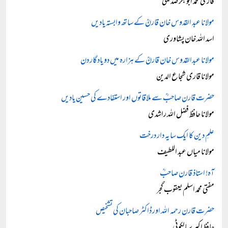
قاری محمد ابوبکر صدیقی
مولانا عبد القدوس خان قارنؒ کے ساتھ وابستہ یادیں
اسد اللہ خان پشاوری
مولانا عبدالقدوس خان قارنؒ کے ہزارہ میں دو یادگار دن
مولانا قاری شجاع الدین
حضرت قارن صاحبؒ سے ملاقاتوں اور استفادے کی حسین یادیں
مولانا حافظ فضل اللہ راشدی
علمِ دین کا ایک سایہ دار درخت
مولانا میاں عبد اللطیف
آہ! استاذ قارن صاحبؒ
مفتی محمد اسلم یعقوب گجر
حضرت قارن رحمہ اللہ اور ڈاکٹر صاحبان کی تشخیص