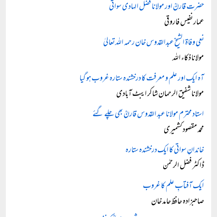
حضرت قارنؒ اور مولانا فضل الہادی سواتی
عمار نفیس فاروقی
نعی وفاۃ الشیخ عبدالقدوس خان رحمہ اللہ تعالیٰ
مولانا ذکاء اللہ
آہ ایک اور علم و معرفت کا درخشندہ ستارہ غروب ہو گیا
مولانا شفیق الرحمان شاکر ایبٹ آبادی
استاد محترم مولانا عبد القدوس قارنؒ بھی چلے گئے
محمد مقصود کشمیری
خاندانِ سواتی کا ایک درخشندہ ستارہ
ڈاکٹر فضل الرحمٰن
ایک آفتابِ علم کا غروب
صاحبزادہ حافظ حامد خان