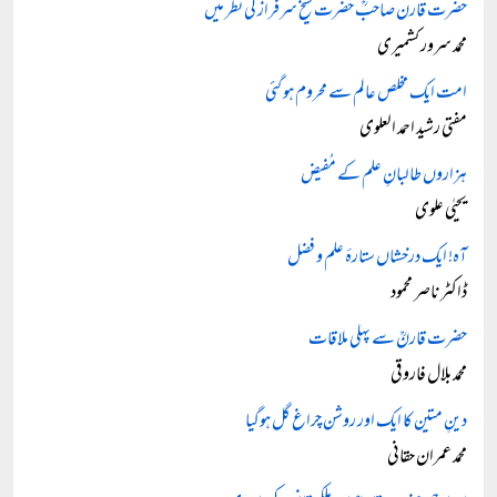
حضرت قارن صاحبؒ حضرت شیخ سرفرازؒ کی نظر میں
محمد سرور کشمیری
امت ایک مخلص عالم سے محروم ہو گئی
مفتی رشید احمد العلوی
ہزاروں طالبانِ علم کے مُفیض
یحیٰی علوی
آہ! ایک درخشاں ستارۂ علم و فضل
ڈاکٹر ناصر محمود
حضرت قارنؒ سے پہلی ملاقات
محمد بلال فاروقی
دینِ متین کا ایک اور روشن چراغ گل ہوگیا
محمد عمران حقانی