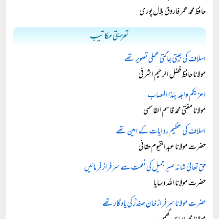
حافظ محمد عمرفاروق بلال پوری
تعزیتی مکاتیب
اسلاف کی جیتی جاگتی عملی تصویر تھے
مولانا حافظ فضل الرحیم اشرفی
اعزيكم واهله بهٰذا المصاب
مولانا مفتی محمد قاسم القاسمی
اسلاف کی عظیم روایات کے امین تھے
حضرت مولانا عبد القیوم حقانی
حق تعالیٰ شانہ صبرِ جمیل کی نعمت سے سرفراز فرمائیں
حضرت مولانا اللہ وسایا
حضرت مولانا سرفراز خان صفدرؒ کی یادگار تھے