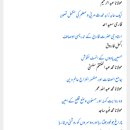
مولانا عبد الرحیم
ایک عابد زاہد محدث مربی و معلم کی مکمل تصویر
قاری سعید احمد
استاد جی حضرت قارنؒ کے تدریسی اوصاف
اکمل فاروق
حسین یادوں کے انمٹ نقوش
مولانا محمد عبد المنتقم سلہٹی
جامع الصفات اور منکسر المزاج عالمِ دین
مولانا محمد عبد اللہ عمر
وہ روایتِ کہنہ اور مسنون وضع قطع کے امین
مولانا محمد نوید ساجد
چراغ جو خود جلتا رہا اور دوسروں کو روشنی دیتا رہا