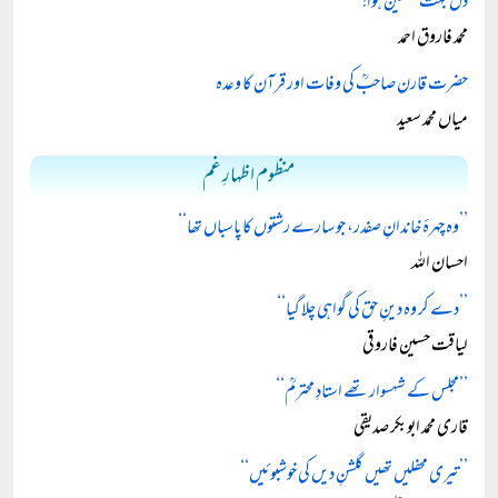
دل بہت غمگین ہوا!
محمد فاروق احمد
حضرت قارن صاحبؒ کی وفات اور قرآن کا وعدہ
میاں محمد سعید
منظوم اظہارِ غم
’’وہ چہرۂ خاندانِ صفدر، جو سارے رشتوں کا پاسباں تھا‘‘
احسان اللہ
’’دے کر وہ دینِ حق کی گواہی چلا گیا‘‘
لیاقت حسین فاروقی
’’مجلس کے شہسوار تھے استادِ محترمؒ‘‘
قاری محمد ابوبکر صدیقی
’’تیری محفلیں تھیں گلشنِ دیں کی خوشبوئیں‘‘