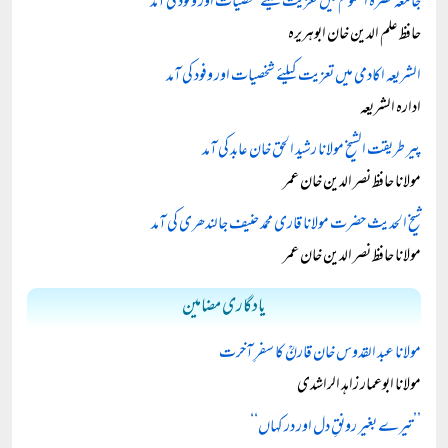
جامعہ نصرۃ العلوم میں تعزیت کیلئے شخصیات اور وفود کی آمد
حافظ علم الدین خان ابوہریرہ
الشریعہ اکادمی میں تعزیت کیلئے شخصیات اور وفود کی آمد
ادارہ الشریعہ
پیر طریقت الشیخ مولانا رشید الحق خان عابد کی آمد
مولانا حافظ نصر الدین خان عمر
شیخ الحدیث حضرت مولانا قاری محمد حنیف جالندھری کی آمد
مولانا حافظ نصر الدین خان عمر
یادگاری مضامین
مولانا عبد القدوس خان قارنؒ کا سفرِ آخرت
مولانا ابوعمار زاہد الراشدی
’’تیرے بغیر رونقِ دل اور در کہاں‘‘