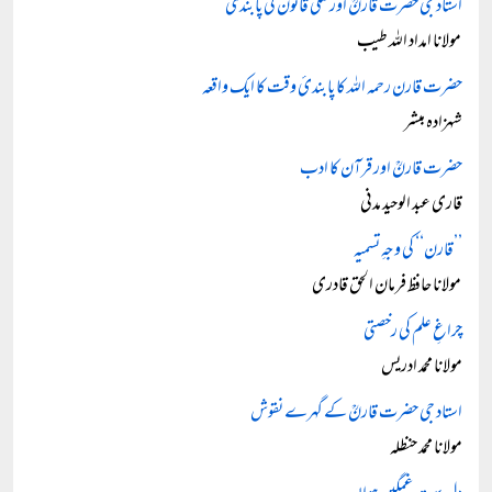
استاد جی حضرت قارنؒ اور ملکی قانون کی پابندی
مولانا امداد اللہ طیب
حضرت قارن رحمہ اللہ کا پابندئ وقت کا ایک واقعہ
شہزادہ مبشر
حضرت قارنؒ اور قرآن کا ادب
قاری عبد الوحید مدنی
’’قارن‘‘ کی وجہِ تسمیہ
مولانا حافظ فرمان الحق قادری
چراغِ علم کی رخصتی
مولانا محمد ادریس
استاد جی حضرت قارنؒ کے گہرے نقوش
مولانا محمد حنظلہ