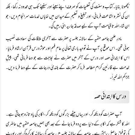
بچھونا بنایا۔ کتاب و سنت کی تعلیمات کو صرف اپنے سینے اور سفینے تک ہی محدود نہ رکھا، بلکہ
ان کی نشر و اشاعت فرمائی، اور تبلیغ و تعلیم کے میدان میں نمایاں خدمات سرانجام دیں، جو
ان شاء اللہ تا قیامت آپ کے لیے صدقہ جاریہ بنی رہیں گی۔
مادرِ علمی جامعہ حنفیہ کے سالانہ جلسہ پر حضرت سے آخری ملاقات کی سعادت نصیب
ہوئی تھی۔ اس موقع پر آپ نے توحید باری تعالٰی پر عام فہم اور مؤثر درس قرآن ارشاد فرمایا،
اس کا ابتدائی حصہ اور درس کے آخر میں حضرت نے لجاجت سے جو دعا فرمائی تھی، پیشِ
خدمت ہے قارئین کرام مطالعہ فرما کر حضرت کے بلندئ درجات کے لیے دعا فرما دیں۔
جزاکم اللہ خیراً۔
درس کا ابتدائی حصہ
آپ حضرات کو دیکھ کر، اور یہاں بیٹھے بزرگوں کو دیکھ کر، اکابر کی یاد تازہ ہو جاتی ہے۔
اللہ کا شکر ہے کہ اکابر کے دنیا سے پردہ فرما جانے کے بعد بھی ہمیں جامعہ حنفیہ میں حاضری
کی توفیق حاصل رہتی ہے۔ جامعہ کے سالانہ جلسہ میں جامعہ کی سالانہ کارکردگی اور رپورٹ