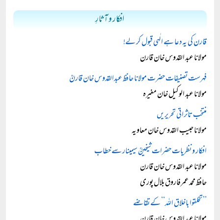
افکار و آثارِ
قارن کی یہ دعا ہے الٰہی قبول کر لے!
مولانا عبد القدوس خان قارن
فہرست تصنیفات حضرت مولانا حافظ عبدالقدوس خان قارنؒ
مولانا عبد الوکیل خان مغیرہ
منتخب تاثراتی تحریریں
مولانا حبیب القدوس خان معاویہ
افکار و نظریات حضرات شیخینؒ سیمینار سے خطاب
مولانا عبد القدوس خان قارن
حافظ محمد عمرفاروق بلال پوری
’’تخلقوا باخلاق اللہ‘‘ کے تقاضے
مولانا عبد القدوس خان قارن