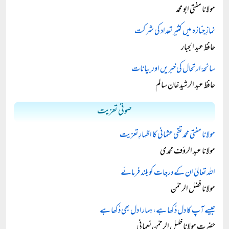
مولانا مفتی ابو محمد
نمازِ جنازہ میں کثیر تعداد کی شرکت
حافظ عبد الجبار
سانحۂ ارتحال کی خبریں اور بیانات
حافظ عبد الرشید خان سالم
صوتی تعزیت
مولانا مفتی محمد تقی عثمانی کا اظہارِ تعزیت
مولانا عبد الرؤف محمدی
اللہ تعالیٰ ان کے درجات کو بلند فرمائے
مولانا فضل الرحمٰن
جیسے آپ کا دل دُکھا ہے، ہمارا دل بھی دُکھا ہے
حضرت مولانا خلیل الرحمٰن نعمانی