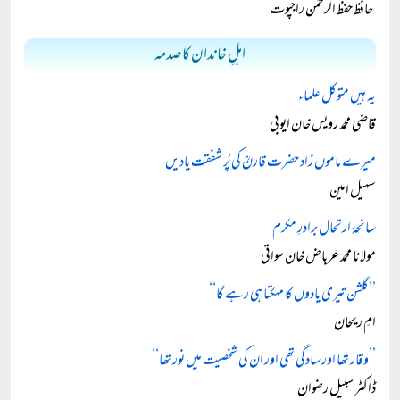
حافظ حفظ الرحمٰن راجپوت
اہلِ خاندان کا صدمہ
یہ ہیں متوکل علماء
قاضی محمد رویس خان ایوبی
میرے ماموں زاد حضرت قارنؒ کی پُر شفقت یادیں
سہیل امین
سانحۂ ارتحال برادرِ مکرم
مولانا محمد عرباض خان سواتی
’’گلشن تیری یادوں کا مہکتا ہی رہے گا‘‘
امِ ریحان
’’وقار تھا اور سادگی تھی اور ان کی شخصیت میں نور تھا‘‘
ڈاکٹر سبیل رضوان