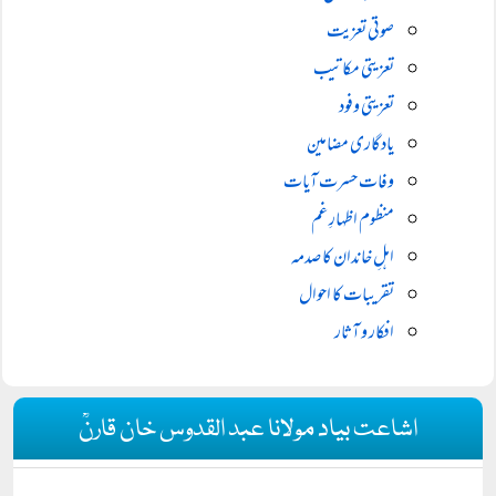
صوتی تعزیت
تعزیتی مکاتیب
تعزیتی وفود
یادگاری مضامین
وفات حسرت آیات
منظوم اظہارِ غم
اہلِ خاندان کا صدمہ
تقریبات کا احوال
افکار و آثار
اشاعت بیاد مولانا عبد القدوس خان قارنؒ