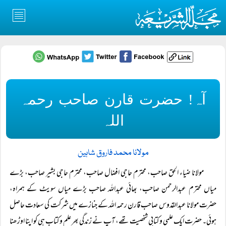
آہ! حضرت قارن صاحب رحمہ
اللہ
مولانا محمد فاروق شاہین
مولانا ضیاء الحق صاحب، محترم حاجی افضال صاحب، محترم حاجی بشیر صاحب، بڑے
میاں محترم عبدالرحمن صاحب، بھائی عبداللہ صاحب بڑے میاں سویٹ کے ہمراہ،
حضرت مولانا عبدالقدوس صاحب قارن رحمہ اللہ کے جنازے میں شرکت کی سعادت حاصل
ہوئی۔ حضرت ایک علمی و کتابی شخصیت تھے، آپ نے زندگی بھر علم و کتاب ہی کو اپنا اوڑھنا