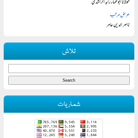
مولانا ابوعمار زاہد الراشدی
عرضِ مرتب
ناصر الدین عامر
تلاش
شماریات