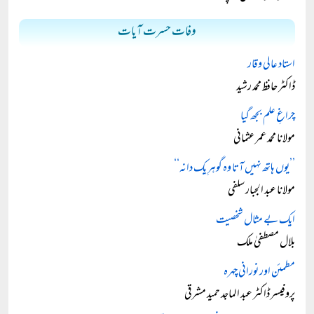
وفات حسرت آیات
استاد عالی وقار
ڈاکٹر حافظ محمد رشید
چراغِ علم بجھ گیا
مولانا محمد عمر عثمانی
’’یوں ہاتھ نہیں آتا وہ گوہرِ یک دانہ‘‘
مولانا عبد الجبار سلفی
ایک بے مثال شخصیت
بلال مصطفیٰ ملک
مطمئن اور نورانی چہرہ
پروفیسر ڈاکٹر عبد الماجد حمید مشرقی