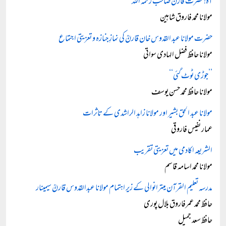
آہ! حضرت قارن صاحب رحمہ اللہ
مولانا محمد فاروق شاہین
حضرت مولانا عبد القدوس خان قارنؒ کی نمازِ جنازہ و تعزیتی اجتماع
مولانا حافظ فضل الہادی سواتی
’’جوڑی ٹوٹ گئی‘‘
مولانا حافظ محمد حسن یوسف
مولانا عبد الحق بشیر اور مولانا زاہد الراشدی کے تاثرات
عمار نفیس فاروقی
الشریعہ اکادمی میں تعزیتی تقریب
مولانا محمد اسامہ قاسم
مدرسہ تعلیم القرآن میترانوالی کے زیر اہتمام مولانا عبدالقدوس قارنؒ سیمینار
حافظ محمد عمرفاروق بلال پوری
حافظ سعد جمیل