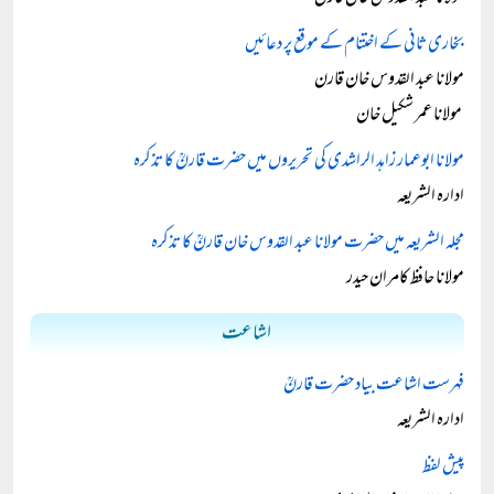
بخاری ثانی کے اختتام کے موقع پر دعائیں
مولانا عبد القدوس خان قارن
مولانا عمر شکیل خان
مولانا ابوعمار زاہد الراشدی کی تحریروں میں حضرت قارنؒ کا تذکرہ
ادارہ الشریعہ
مجلہ الشریعہ میں حضرت مولانا عبد القدوس خان قارنؒ کا تذکرہ
مولانا حافظ کامران حیدر
اشاعت
فہرست اشاعت بیاد حضرت قارنؒ
ادارہ الشریعہ
پیش لفظ