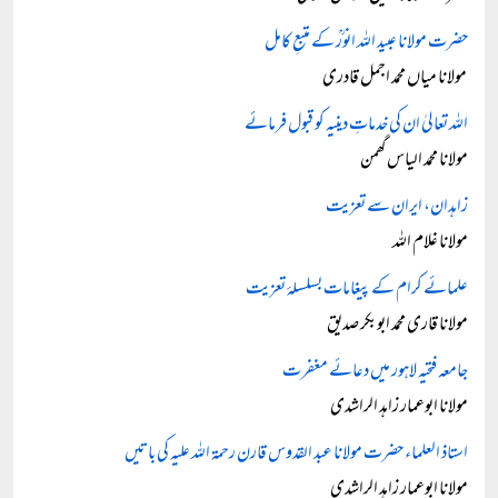
حضرت مولانا عبید اللہ انورؒ کے متبعِ کامل
مولانا میاں محمد اجمل قادری
اللہ تعالیٰ ان کی خدماتِ دینیہ کو قبول فرمائے
مولانا محمد الیاس گھمن
زاہدان، ایران سے تعزیت
مولانا غلام اللہ
علمائے کرام کے پیغامات بسلسلۂ تعزیت
مولانا قاری محمد ابوبکر صدیق
جامعہ فتحیہ لاہور میں دعائے مغفرت
مولانا ابوعمار زاہد الراشدی
استاذ العلماء حضرت مولانا عبد القدوس قارن رحمۃ اللہ علیہ کی باتیں
مولانا ابوعمار زاہد الراشدی