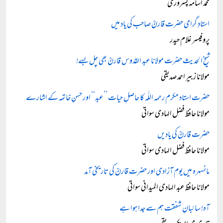
محمد اسامہ پسروری
استادِ گرامی حضرت قارنؒ صاحب کی یاد میں
پروفیسر غلام حیدر
شیخ الحدیث حضرت مولانا عبد القدوس قارنؒ بھی چل بسے!
مولانا زبیر احمد صدیقی
حضرت استاد مکرم رحمہ اللّٰہ کا حاصلِ حیات ’’عبد‘‘ اور حسنِ خاتمہ کے اشارے
مولانا حافظ فضل الہادی سواتی
حضرت قارنؒ کی یادیں
مولانا حافظ فضل الہادی سواتی
مانسہرہ میں یوم آزادی اور حضرت قارنؒ کی تاریخی آمد
مولانا حافظ عبد الہادی المیدانی سواتی
آہ! سائبانِ شفقت ہم سے جدا ہوا ہے