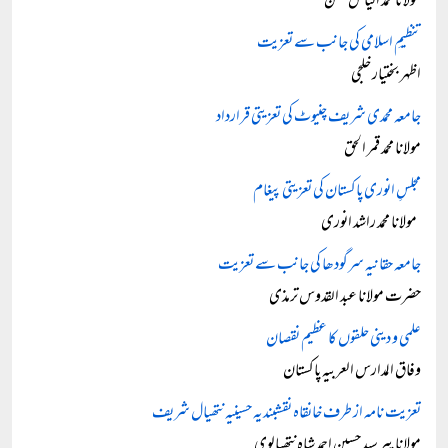
مولانا محمد الیاس گھمن
تنظیمِ اسلامی کی جانب سے تعزیت
اظہر بختیار خلجی
جامعہ محمدی شریف چنیوٹ کی تعزیتی قرارداد
مولانا محمد قمر الحق
مجلسِ انوری پاکستان کی تعزیتی پیغام
مولانا محمد راشد انوری
جامعہ حقانیہ سرگودھا کی جانب سے تعزیت
حضرت مولانا عبد القدوس ترمذی
علمی و دینی حلقوں کا عظیم نقصان
وفاق المدارس العربیہ پاکستان
تعزیت نامہ از طرف خانقاہ نقشبندیہ حسینیہ نتھیال شریف
مولانا پیر سید حسین احمد شاہ نتھیالوی