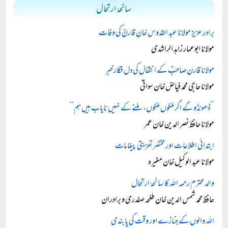
سانحۂ ارتحال
برادرِ عزیز مولانا عبد القدوس خان قارنؒ کی وفات
مولانا ابوعمار زاہد الراشدی
مولانا قارن صاحبؒ کے انتقال کی دل فگار خبر
مولانا حاجی محمد فیاض خان سواتی
’’ڈھونڈو گے اگر ملکوں ملکوں، ملنے کے نہیں نایاب ہیں ہم‘‘
مولانا حافظ نصر الدین خان عمر
ابتدائی اطلاعات اور مختصر تعزیتی پیغامات
مولانا عبد الوکیل خان مغیرہ
والد محترم رحمہ اللہ کا سانحۂ ارتحال
حافظ محمد شمس الدین خان طلحہ صفدری و برادران
اللہ والوں کے جنازے اور وقت کی پابندی