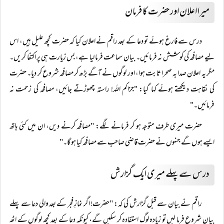
میرا اعلان اور حضرت کا فرمان
درس سے فارغ ہوئے تو دعا کے بعد راقم نے اعلان کیا کہ حضرت کچھ علیل ہیں، اس
لیے مصافحہ کی کوشش نہ فرمائیں۔ بیان سماعت فرما لیا ہے، بس زیارت ہی پر اکتفا کریں۔
مگر یہ اعلان صدا بہ صحرا ثابت ہوا، اور لوگوں نے آگے بڑھ کر مصافحہ شروع کر دیا۔ حضرت
کی نقاہت دیکھتے ہوئے کہا گیا: "جزاکم اللہ! راستہ چھوڑتے جائیں، مصافحہ کی زحمت نہ
فرمائیں۔"
حضرت میری طرف متوجہ ہو کر فرمانے لگے: "مصافحہ کرنے دیں، ان میں کئی ہاتھ
ایسے ہوں گے جنہوں نے حضرت قاضی صاحب سے مصافحہ کیا ہو گا۔"
درس سے پہلے میری ایک گزارش
راقم نے بیان سے قبل گزارش کی کہ: "حضرت! اگر نمازِ فجر کے بعد والی دعا سے پہلے
بیان شروع فرما لیں تو زیادہ لوگ استفادہ کر سکیں گے، کیونکہ دعا کے بعد کچھ لوگوں کے اٹھ