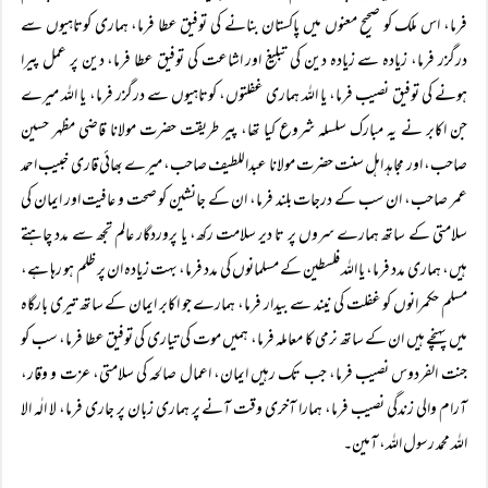
فرما، اس ملک کو صحیح معنوں میں پاکستان بنانے کی توفیق عطا فرما، ہماری کوتاہیوں سے
درگزر فرما، زیادہ سے زیادہ دین کی تبلیغ اور اشاعت کی توفیق عطا فرما، دین پر عمل پیرا
ہونے کی توفیق نصیب فرما، یا اللہ ہماری غفلتوں، کوتاہیوں سے درگزر فرما، یا اللہ میرے
جن اکابر نے یہ مبارک سلسلہ شروع کیا تھا، پیر طریقت حضرت مولانا قاضی مظہر حسین
صاحب، اور مجاہد اہل سنت حضرت مولانا عبداللطیف صاحب، میرے بھائی قاری خبیب احمد
عمر صاحب، ان سب کے درجات بلند فرما، ان کے جانشین کو صحت و عافیت اور ایمان کی
سلامتی کے ساتھ ہمارے سروں پر تا دیر سلامت رکھ، یا پروردگار عالم تجھ سے مدد چاہتے
ہیں، ہماری مدد فرما، یا اللہ فلسطین کے مسلمانوں کی مدد فرما، بہت زیادہ ان پر ظلم ہو رہا ہے،
مسلم حکمرانوں کو غفلت کی نیند سے بیدار فرما، ہمارے جو اکابر ایمان کے ساتھ تیری بارگاہ
میں پہنچے ہیں ان کے ساتھ نرمی کا معاملہ فرما، ہمیں موت کی تیاری کی توفیق عطا فرما، سب کو
جنت الفردوس نصیب فرما، جب تک رہیں ایمان، اعمال صالحہ کی سلامتی، عزت و وقار،
آرام والی زندگی نصیب فرما، ہمارا آخری وقت آنے پر ہماری زبان پر جاری فرما، لا الٰہ الا
اللہ محمد رسول اللہ، آمین۔