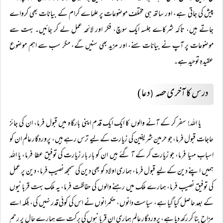
پیش کی جاتی ہے، اور ساتھ ہی مختلف موضوعات پر علماے کرام کے بیانات بھی کرواے
جاتے ہیں، تاکہ شرکاے جلسہ ایک سوچ، فکر اور لائحہ عمل لے کر جائیں۔ بہت سے
موضوعات پر آپ نے بیانات سنے، اور مزید بھی سنیں گے، مگر سب سے اہم موضوع
عقیدہِ توحید ہے۔
درس کا آخری حصہ
دعا)
(
یا اللہ! سفر کر کے آنے والوں کا ایک ایک قدم اپنی بارگاہ میں قبول فرما، ان کی جائز
حاجات قبول فرما، جو حرمین شریفین کی زیارت کے لیے ترس رہے ہیں، پروردگار عالم ان کو
اسباب مہیا فرما، جو زیارت کر کے آ گئے ہیں ان کو بار بار زیارت کی توفیق عطا فرما، یا اللہ
ہمیں اپنے دین کے لیے قبول فرما، ہماری اولاد کو بھی دین کی سمجھ نصیب فرما، دین پر عمل
کی توفیق نصیب فرما، ہمارے ملک میں رہنے والوں کی حفاظت فرما، یہ ملک بہت قربانیوں
کے بعد حاصل کیا گیا ہے، سیاست دانوں، حکمرانوں نے اس کی کوئی قدر نہیں کی، بلکہ اسے
مزاح بنا کر رکھ دیا ہے، پروردگار عالم ہماری ان قربانیوں کی برکت سے ہمارے حال پر رحم