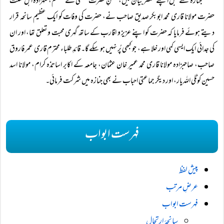
جنازہ سے قبل اپنے مختصر بیان میں، گلشنِ حضرت جہلمی کے مہتمم، شہزادہ اہل سنت
حضرت مولانا قاری محمد ابوبکر صدیق صاحب نے، حضرت کی وفات کو ایک عظیم سانحہ قرار
دیتے ہوئے فرمایا کہ حضرت کو اپنے عزیز و اقارب کے ساتھ گہری محبت و تعلق تھا، اور ان
کی جدائی ایک ایسی کمی اور خلا ہے، جو کبھی پُر نہیں ہو سکے گا۔ قائدِ طلباء محترم قاری عمر فاروق
صاحب، صاحبزادہ مولانا قاری محمد عمیر خان عثمان، جامعہ کے اکابر اساتذہ کرام، مولانا اسد
حسین کوٹلی اللہ یار، اور دیگر جماعتی احباب نے بھی جنازہ میں شرکت فرمائی۔
فہرست ابواب
پیش لفظ
عرضِ مرتب
فہرست ابواب
سانحۂ ارتحال