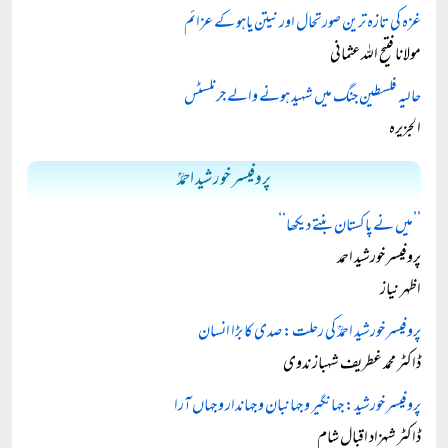
غزہ کی تازہ ترین صورتحال اور نیتن یاہو کے عزائم
مولانا فتیح اللہ عثمانی
حالیہ فلسطین جنگ میں شہید ہونے والے جرنلسٹس
الجزیرہ
پروفیسر خورشید احمدؒ
’’میں نے پاکستان بنتے دیکھا‘‘
پروفیسر خورشید احمد
اظہر نیاز
پروفیسر خورشید احمدؒ کی رحلت: صدی کا بڑا انسان
ڈاکٹر محمد غطریف شہباز ندوی
پروفیسر خورشید: جہانگیر و جہانبان و جہاندار و جہاں آرا
ڈاکٹر شہزاد اقبال شام