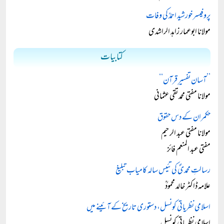
پروفیسر خورشید احمدؒ کی وفات
مولانا ابوعمار زاہد الراشدی
کتابیات
’’آسان تفسیرِ قرآن‘‘
مولانا مفتی محمد تقی عثمانی
حکمران کے دس حقوق
مولانا مفتی عبد الرحیم
مفتی عبد المنعم فائز
رسالتِ محمدیؐ کی تئیس سالہ کامیاب تبلیغ
علامہ ڈاکٹر خالد محمودؒ
اسلامی نظریاتی کونسل، دستوری تاریخ کے آئینے میں