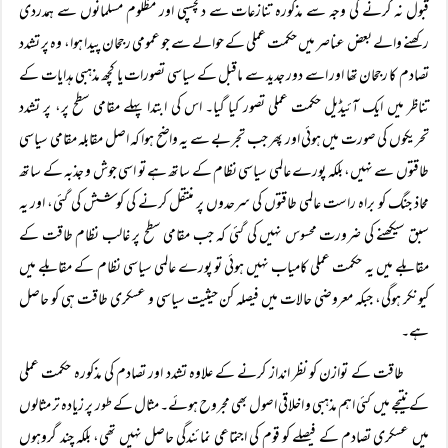
قبول نہ کرنے کی وجہ سے مذکورہ تنازعات سے دلچسپی اور مظلوم مسلمانوں سے ہمدردی
رکھنے والے بعض عناصر میں حکمت عملی کے حوالے سے جو عمومی رجحان پیدا ہوا، وہ پر تشدد
تصادم کا رجحان تھا اور اسے دور جدید سے ماقبل کے سیاسی تصورات یا کچھ مذہبی ہدایات کے
تناظر میں ایک آئیڈیل حکمت عملی تصور کیا گیا۔ اس کی ابتدا پہلے مقامی سطح پر، پر تشدد
تحریکوں کی صورت میں ہوئی اور پھر جب تجربے سے یہ واضح ہوا کہ اصل مقابلہ مقامی سیاسی
طاقتوں سے نہیں، بلکہ پورے عالمی سیاسی نظام کے ساتھ ہے تو اسی جوش و جذبہ کے ساتھ
محاذ جنگ کو براہ راست عالمی طاقتوں کی سرحدوں پر منتقل کرنے کی کوشش کی گئی، اور یہ
سبق سیکھنے کی ضرورت محسوس نہیں کی گئی کہ جب مقامی سطح پر غالب نظام طاقت کے
مقابلے میں یہ حکمت عملی کامیاب نہیں ہوئی تو پورے عالمی سیاسی نظام کے مقابلے میں
کیونکر ہوگی، جبکہ معروضی حالات میں فیصلہ کن حیثیت سیاسی و عسکری طاقت ہی کو حاصل
ہے۔
طاقت کے توازن کو نظر انداز کرنے کے علاوہ تشدد اور تصادم کی مذکورہ حکمت عملی
کے نتیجے میں کئی اہم مذہبی و اخلاقی اصول بھی مجروح ہوئے۔ مثال کے طور پر زیادہ تر مثالوں
میں عسکری تصادم کے فیصلے کو قوم کی اجتماعی نمائندگی حاصل نہیں تھی، بلکہ چند گروہوں