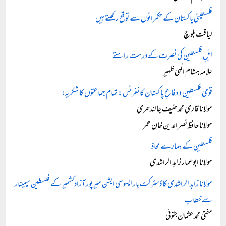
فلسطینی پاکستان کے حکمرانوں سے توقع رکھتے ہیں
لیاقت بلوچ
اہلِ فلسطین کی نصرت کے درست راستے
علامہ ہشام الٰہی ظہیر
قومی فلسطین و دفاعِ پاکستان کانفرنس: تمام جماعتوں کا شکریہ!
مولانا قاری محمد حنیف جالندھری
مولانا حافظ نصر الدین خان عمر
فلسطین کے ہمارے محاذ
مولانا ابوعمار زاہد الراشدی
مولانا زاہد الراشدی کا ڈسٹرکٹ بار ایسوسی ایشن میرپور آزادکشمیر کے فلسطین سیمینار
سے خطاب
مفتی محمد عثمان جتوئی