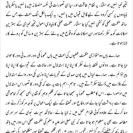
نتیجہ خیز نہیں ہو سکتا۔ یہ نظام طاقت اور سیاسی تصورات فی نفسہ منصفانہ ہیں یا نہیں یا نظریاتی
بنیادوں پر کسی گروہ کے لیے قابل قبول ہیں یا نہیں، یہ ایک بالکل الگ بحث ہے جس کے
ساتھ حکمت عملی کو نتھی نہیں کیا جا سکتا۔ حکمت عملی کا بنیادی اصول نتیجہ خیزی کے بہترین
امکانات کو مد نظر رکھنا اور ان امکانات کو وقوع میں بدلنے کے بہترین وسائل کو بروئے کار
لانا ہوتا ہے۔
ہمارے ہاں دو متوازی حکمت عملیوں کی بحث میں ہاں عموماً مکی دور اور مدنی دور کا حوالہ
دیا جاتا ہے۔ دونوں نقطہ ہائے نظر کا اپنا اپنا استدلال اور حالات کے تجزیے کا اپنا اپنا
پیراڈائم ہے۔ ہمارے خیال میں پون صدی کے تجربات اپنا وزن مکی دور والے استدلال
کے پلڑے میں ڈالتے نظر آتے ہیں۔ تاہم، اہم بات یہ ہے کہ مکی دور کا تصور اس استدلال
میں ادھورا ہے۔ اس کا مطلب عموماً یہ سمجھا جاتا ہے کہ ظلم و جبر کو تقدیر الٰہی سمجھ کر خاموشی
سے اسے برداشت کیا جائے اور دفاع اور تحفظ کے لیے نیک اعمال پر توجہ مرکوز کرنے اور
دعا کرنے کے علاوہ کوئی اقدام عمل میں نہ لایا جائے، حالانکہ سیرت نبوی کے سرسری
مطالعہ سے بھی یہ معلوم ہو جاتا ہے کہ نبی صلی اللہ علیہ وسلم کی حکمت عملی اس دور میں ہاتھ
پر ہاتھ رکھ کر بیٹھنے کی ہرگز نہیں تھی۔ اس دور میں بھی ظلم سے تحفظ اور مظلوموں کی نصرت