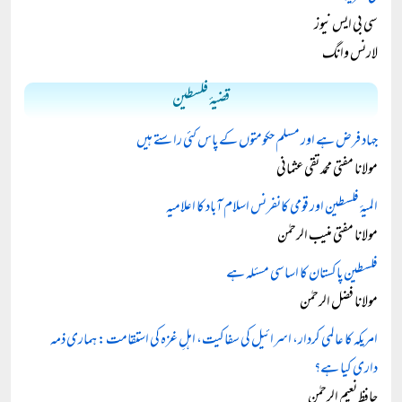
سی بی ایس نیوز
لارنس وانگ
قضیۂ فلسطین
جہاد فرض ہے اور مسلم حکومتوں کے پاس کئی راستے ہیں
مولانا مفتی محمد تقی عثمانی
المیۂ فلسطین اور قومی کانفرنس اسلام آباد کا اعلامیہ
مولانا مفتی منیب الرحمٰن
فلسطین پاکستان کا اساسی مسئلہ ہے
مولانا فضل الرحمٰن
امریکہ کا عالمی کردار، اسرائیل کی سفاکیت، اہلِ غزہ کی استقامت: ہماری ذمہ
داری کیا ہے؟
حافظ نعیم الرحمٰن