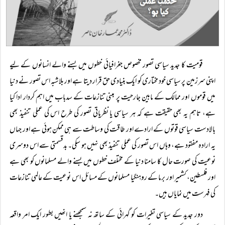
قومیت کا جدید سیاسی تصور مخصوص جغرافیائی خطوں میں بسنے والے انسانوں کے لیے
اپنی سرزمین پر سیاسی خود مختاری کو ایک بنیادی حق قرار دیتا ہے اور بلاشبہ اس تصور نے دنیا
میں قوموں اور ممالک کے مابین جارحیت پر مبنی تنازعات کے سدباب میں اہم کردار ادا کیا
ہے، تاہم یہ بھی حقیقت ہے کہ ہر سیاسی یا نظریاتی تصور کی طرح اس کی عملی تنفیذ بھی
بالادست سیاسی قوتوں کے ارادے اور طاقت کی وساطت سے ہی ممکن ہوئی ہے اور جہاں
یہ ارادہ مفقود ہے، وہاں اس تصور کی عملی تنفیذ بھی نہیں ہو سکی۔ بدقسمتی سے اس دوسری
نوعیت کی صورت حال کا سامنا دنیا کے مختلف خطوں میں بسنے والے مسلمانوں کو بھی ہے
اور فلسطین، کشمیر اور برما کے روہنگیا مسلمانوں کے مسائل اس نوعیت کے عالمی تنازعات
کی فہرست میں نمایاں ہیں۔
دور جدید کے سیاسی تغیرات کو گہرائی کے ساتھ نہ سمجھنے یا انھیں بطور ایک امر واقعہ