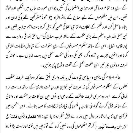
کے لیے وہ تمام وسائل اور تدابیر استعمال کی گئیں جو اس صورت حال میں ممکن اور موثر
تھیں۔ ان میں مظلوموں کے لیے سماج کے بااثر افراد
جو عموماً مشرکین تھے) کی امان اور
(
پناہ حاصل کرنا اور ظلم کے خلاف اجتماعی اخلاقی ضمیر کو اپیل کرنا بہت اہم تدابیر تھیں اور
نبی صلی اللہ علیہ وسلم نے بڑی حکمت کے ساتھ عرب سماج کی اس اعلیٰ اخلاقی روایت سے
پورا فائدہ اٹھایا۔ اس کے ساتھ مظلوم مسلمانوں کے لیے سکونت کے متبادل مقامات تلاش
کرنا اور انھیں ہجرت پر آمادہ کرنا بھی مکی دور کی حکمت عملی میں بہت نمایاں ہے۔ حبشہ کی
طرف دونوں ہجرتیں اسی حکمت عملی کے تحت وقوع پذیر ہوئیں۔
عالم اسلام کی مذہبی و سیاسی قیادت کی یہ ذمہ داری بنتی ہے کہ وہ ایک طرف مختلف
خطوں کے مظلوم مسلمانوں کی نہ صرف خیر خواہی اور دیانت داری کے ساتھ درست راہ
نمائی کرے، اور دوسری طرف طاقت کے عالمی ایوانوں میں ان کا مقدمہ حکمت اور دانائی
کے ساتھ پیش کرنے کو اپنی خارجہ پالیسی کی بنیادی ترجیحات کا حصہ بنائے۔ اس ضمن میں
الا تفعلوہ تکن فتنۃ فی
قرآن مجید کا یہ ارشاد ہر حال میں ہمارے پیش نظر رہنا چاہیے:
الارض وفساد کبیر
اگر تم مظلوموں کی مدد نہیں کرو گے تو زمین میں فتنہ اور بہت بڑا فساد
(