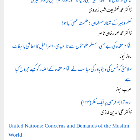
عالمی اداروں کا سقوط، کثیر قطبی دنیا کا ظہور اور اسرائیل کی داداگیری
ڈاکٹر محمد غطریف شہباز ندوی
ظلم و جبر کے شکار مسلمان: حکمت عملی کیا ہو؟
ڈاکٹر محمد عمار خان ناصر
اقوامِ متحدہ کی بے بسی، مسلم حکومتوں سے نا امیدی، اسرائیل کا معاشی بائیکاٹ
روز نیوز
سلامتی کونسل کی ویٹو پاور کی سیاست نے اقوام متحدہ کے اعتبار کو کیسے مجروح کیا
ہے
عرب نیوز
اردو تراجم قرآن پر ایک نظر (۱۲۴)
ڈاکٹر محی الدین غازی
United Nations: Concerns and Demands of the Muslim
World