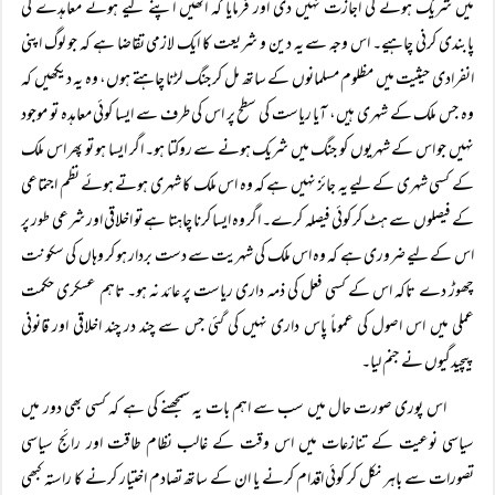
میں شریک ہونے کی اجازت نہیں دی اور فرمایا کہ انھیں اپنے کیے ہوئے معاہدے کی
پابندی کرنی چاہیے۔ اس وجہ سے یہ دین و شریعت کا ایک لازمی تقاضا ہے کہ جو لوگ اپنی
انفرادی حیثیت میں مظلوم مسلمانوں کے ساتھ مل کر جنگ لڑنا چاہتے ہوں، وہ یہ دیکھیں کہ
وہ جس ملک کے شہری ہیں، آیا ریاست کی سطح پر اس کی طرف سے ایسا کوئی معاہدہ تو موجود
نہیں جو اس کے شہریوں کو جنگ میں شریک ہونے سے روکتا ہو۔ اگر ایسا ہو تو پھر اس ملک
کے کسی شہری کے لیے یہ جائز نہیں ہے کہ وہ اس ملک کا شہری ہوتے ہوئے نظم اجتماعی
کے فیصلوں سے ہٹ کر کوئی فیصلہ کرے۔ اگر وہ ایسا کرنا چاہتا ہے تو اخلاقی اور شرعی طور پر
اس کے لیے ضروری ہے کہ وہ اس ملک کی شہریت سے دست بردار ہو کر وہاں کی سکونت
چھوڑ دے تاکہ اس کے کسی فعل کی ذمہ داری ریاست پر عائد نہ ہو۔ تاہم عسکری حکمت
عملی میں اس اصول کی عموماً پاس داری نہیں کی گئی جس سے چند در چند اخلاقی اور قانونی
پیچیدگیوں نے جنم لیا۔
اس پوری صورت حال میں سب سے اہم بات یہ سمجھنے کی ہے کہ کسی بھی دور میں
سیاسی نوعیت کے تنازعات میں اس وقت کے غالب نظام طاقت اور رائج سیاسی
تصورات سے باہر نکل کر کوئی اقدام کرنے یا ان کے ساتھ تصادم اختیار کرنے کا راستہ کبھی