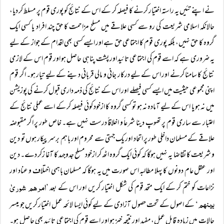
نے اپنے تئیں یہ راستہ اختیار کرنے کا فیصلہ کر کے اس کے نتائج کو پوری قوم پر مسلط کر دیا،
حالانکہ اسلامی شریعت کی رو سے کسی علاقے میں مسلح مزاحمت کا حق چند افراد یا کسی ایک
گروہ کا حق نہیں، بلکہ پوری قوم کا اجتماعی حق ہے اور ایسے کسی بھی اقدام کے جواز کے لیے
یہ ضروری ہے کہ اسے قوم کی اجتماعی تائید اور پشت پناہی حاصل ہو اور قوم اس کے لازمی
نتائج کا سامنا کرنے اور اس کے لیے درکار جانی و مالی قربانی دینے کے لیے تیار ہو۔ اگر قوم
اپنی مجموعی حیثیت میں ایسے کسی فیصلے اور اس کے نتائج کی ذمہ داری قبول کرنے کی پوزیشن
میں نہ ہو یا اس کے لیے آمادہ نہ ہو تو کسی گروہ کا ازخود کوئی فیصلہ کر کے اسے عملی نتائج کے
اعتبار سے ساری قوم پر تھوپ دینا شرعاً و اخلاقاً درست نہیں ہے۔ خاص طور پر اگر مقبوضہ
علاقے کے مسلمان داخلی طور پر اتحاد اور یک جہتی سے محروم اور باہم برسرپیکار ہوں تو دین
و شریعت کا تقاضا یہ نہیں ہوگا کہ کوئی ایک گروہ اٹھ کر ازخود مسلح جدوجہد کا آغا زکر دے۔ دین
اور عقل عام دونوں کا پہلا مطالبہ اس صورت میں یہ ہوگا کہ مسلمان باہمی اختلاف و عناد اور
’امرھم شوریٰ
نزاعات کو ختم کر کے ایک متحد قوم کی شکل اختیار کریں اور اس کے بعد
بینھم‘
کے اصول کے تحت حصول آزادی کے لیے کوئی ایسا لائحہ عمل اختیار کریں جو میسر
حالات میں زیادہ قابل عمل، مفید اور نتیجہ خیز ہو اور اسے قوم کی اجتماعی تائید بھی حاصل ہو۔