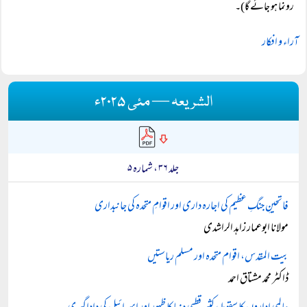
رونما ہو جائے گا)۔
آراء و افکار
الشریعہ — مئی ۲۰۲۵ء
جلد ۳۶ ، شمارہ ۵
فاتحینِ جنگِ عظیم کی اجارہ داری اور اقوامِ متحدہ کی جانبداری
مولانا ابوعمار زاہد الراشدی
بیت المقدس، اقوام متحدہ اور مسلم ریاستیں
ڈاکٹر محمد مشتاق احمد