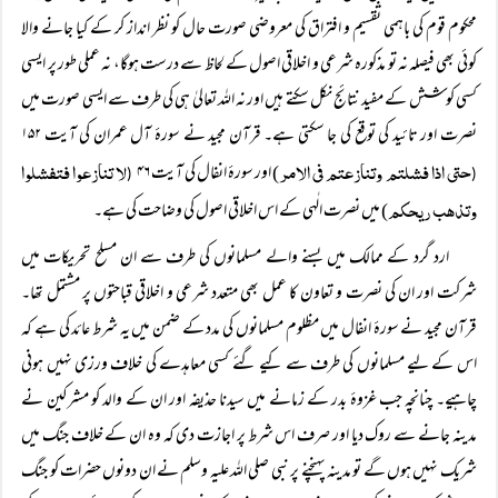
محکوم قوم کی باہمی تقسیم و افتراق کی معروضی صورت حال کو نظر انداز کر کے کیا جانے والا
کوئی بھی فیصلہ نہ تو مذکورہ شرعی و اخلاقی اصول کے لحاظ سے درست ہوگا، نہ عملی طور پر ایسی
کسی کوشش کے مفید نتائج نکل سکتے ہیں اور نہ اللہ تعالیٰ ہی کی طرف سے ایسی صورت میں
نصرت اور تائید کی توقع کی جا سکتی ہے۔ قرآن مجید نے سورۂ آل عمران کی آیت ۱۵۲
حتی اذا فشلتم وتنازعتم فی الامر
لا تنازعوا فتفشلوا
) اور سورۂ انفال کی آیت ۴۶
(
(
وتذھب ریحکم
) میں نصرت الٰہی کے اس اخلاقی اصول کی وضاحت کی ہے۔
ارد گرد کے ممالک میں بسنے والے مسلمانوں کی طرف سے ان مسلح تحریکات میں
شرکت اور ان کی نصرت و تعاون کا عمل بھی متعدد شرعی و اخلاقی قباحتوں پر مشتمل تھا۔
قرآن مجید نے سورۂ انفال میں مظلوم مسلمانوں کی مدد کے ضمن میں یہ شرط عائد کی ہے کہ
اس کے لیے مسلمانوں کی طرف سے کیے گئے کسی معاہدے کی خلاف ورزی نہیں ہونی
چاہیے۔ چنانچہ جب غزوۂ بدر کے زمانے میں سیدنا حذیفہ اور ان کے والد کو مشرکین نے
مدینہ جانے سے روک دیا اور صرف اس شرط پر اجازت دی کہ وہ ان کے خلاف جنگ میں
شریک نہیں ہوں گے تو مدینہ پہنچنے پر نبی صلی اللہ علیہ وسلم نے ان دونوں حضرات کو جنگ