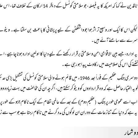
ناقدین نے کہا کہ امریکہ کا یہ فیصلہ، جو سلامتی کونسل کے دیگر
ارکان کے خلاف تھا، اس علا
14
لیکن اس کا ایک اور وسیع تر اثر ہوا جو واشنگٹن کے لیے پریشانی کا باعث بن سکتا ہے۔ ویٹو 
سرے سے سامنے آئے ہیں۔
یہ ادارہ، جسے بین الاقوامی امن و سلامتی برقرار رکھنے کے لیے دنیا کا اولین ادارہ ہونا چاہ
ٹنے کی اس کی صلاحیت میں رکاوٹ پیدا ہو رہی ہے۔
دوسری جنگِ عظیم کے فوراً بعد
ء میں قائم ہونے والی سلامتی کونسل کی تشکیل بڑی حد
1946
و یہ اختیار حاصل ہے کہ وہ قراردادوں کو ویٹو کر سکتے ہیں، اگرچہ ان کی مخالفت میں بہت زیادہ
اب اسے عمومی طور پر جنگِ
عظیم دوم) کے بعد کے عالمی نظام کے ایک ناکام جزو کے طور پر دی
(
ہ ہے کہ دنیا کے تنازعات کے دوران ان لوگوں کی مدد کرنے میں ناکام رہتا ہے جو سب سے 
 و شمار