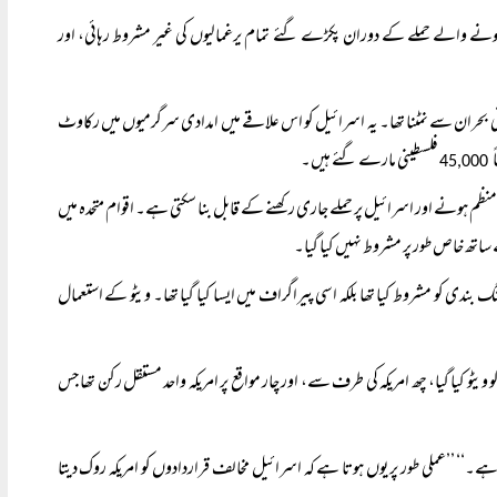
ہونے والے حملے کے دوران پکڑے گئے تمام یرغمالیوں کی غیر مشروط رہائی، اور
انی بحران سے نمٹنا تھا۔ یہ اسرائیل کو اس علاقے میں امدادی سرگرمیوں میں رکاوٹ
فلسطینی مارے گئے ہیں۔
45,000
 منظم ہونے اور اسرائیل پر حملے جاری رکھنے کے قابل بنا سکتی ہے۔ اقوام متحدہ میں
ے ساتھ خاص طور پر مشروط نہیں کیا گیا۔
 بندی کو مشروط کیا تھا بلکہ اسی پیراگراف میں ایسا کیا گیا تھا۔ ویٹو کے استعمال
یٹو کیا گیا، چھ امریکہ کی طرف سے، اور چار مواقع پر امریکہ واحد مستقل رکن تھا جس
۔‘‘ ’’عملی طور پر یوں ہوتا ہے کہ اسرائیل مخالف قراردادوں کو امریکہ روک دیتا