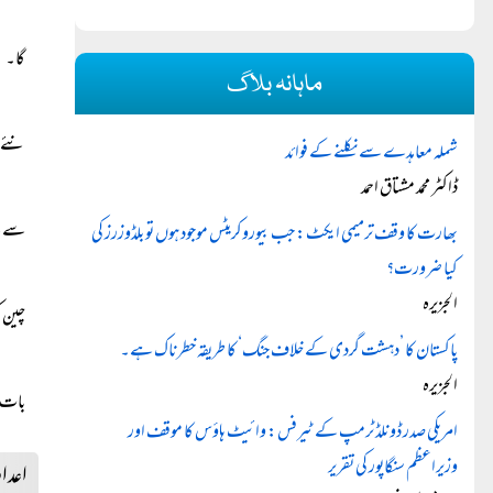
گا۔
ماہانہ بلاگ
نئے 
شملہ معاہدے سے نکلنے کے فوائد
ڈاکٹر محمد مشتاق احمد
سے نم
بھارت کا وقف ترمیمی ایکٹ: جب بیوروکریٹس موجود ہوں تو بلڈوزرز کی
کیا ضرورت؟
الجزیرہ
چین ک
پاکستان کا ’دہشت گردی کے خلاف جنگ‘ کا طریقہ خطرناک ہے۔
الجزیرہ
بات ی
امریکی صدر ڈونلڈ ٹرمپ کے ٹیرفس: وائیٹ ہاؤس کا موقف اور
وزیراعظم سنگاپور کی تقریر
اعداد