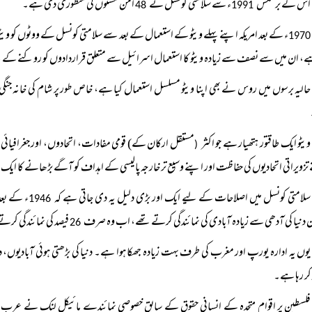
اس کے برعکس
ء سے سلامتی کونسل نے
امن مشنوں کی منظوری دی ہے۔
48
1991
ء کے بعد امریکہ اپنے پہلے ویٹو کے استعمال کے بعد سے سلامتی کونسل کے ووٹوں کو ویٹ
1970
ے، ان میں سے نصف سے زیادہ ویٹو کا استعمال اسرائیل سے متعلق قراردادوں کو روکنے کے ل
حالیہ برسوں میں روس نے بھی اپنا ویٹو مسلسل استعمال کیا ہے، خاص طور پر شام کی خانہ جنگ
ویٹو ایک طاقتور ہتھیار ہے جو اکثر
مستقل ارکان کے) قومی مفادات، اتحادوں، اور جغرافیائی 
(
تزویراتی اتحادیوں کی حفاظت اور اپنے وسیع تر خارجہ پالیسی کے اہداف کو آگے بڑھانے کا ایک 
سلامتی کونسل میں اصلاحات کے لیے ایک اور بڑی دلیل یہ دی جاتی ہے کہ
ء کے بعد
1946
 دنیا کی آدھی سے زیادہ آبادی کی نمائندگی کرتے تھے، اب وہ صرف
فیصد کی نمائندگی کرت
26
یوں یہ ادارہ یورپ اور مغرب کی طرف بہت زیادہ جھکا ہوا ہے۔ دنیا کی بڑھتی ہوئی آبادیوں، دولت؛
 کر رہا ہے۔
فلسطین پر اقوام متحدہ کے انسانی حقوق کے سابق خصوصی نمائندے مائیکل لنک نے عرب نیوز 