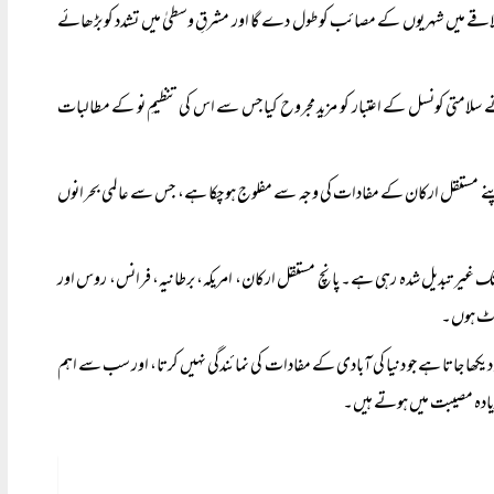
قے میں شہریوں کے مصائب کو طول دے گا اور مشرقِ وسطیٰ میں تشدد کو بڑھائے
نے سلامتی کونسل کے اعتبار کو مزید مجروح کیا جس سے اس کی تنظیمِ نو کے مطالبات
یے، اپنے مستقل ارکان کے مفادات کی وجہ سے مفلوج ہو چکا ہے، جس سے عالمی بحرانوں
 تک غیر تبدیل شدہ رہی ہے۔ پانچ مستقل ارکان، امریکہ، برطانیہ، فرانس، روس اور
 ووٹ ہوں۔
کھا جاتا ہے جو دنیا کی آبادی کے مفادات کی نمائندگی نہیں کرتا، اور سب سے اہم
زیادہ مصیبت میں ہوتے ہیں۔