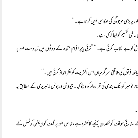
 طور پر بڑی موجودگی کی عکاسی نہیں کرتا ہے۔‘‘
لمی تقسیم کو اجاگر کیا ہے۔
قلش کو بے نقاب کرتی ہے۔‘‘ ’’ترقی پذیر اقوامِ متحدہ کے ووٹوں میں زبردست طور پر
افتہ قوتوں کی طاقتی سرگرمیاں اس اکثریت کو نظر انداز کرتی ہیں۔‘‘
نومبر کو جنگ بندی کی قرارداد کو ویٹو کیا۔ جیووِش ورچوئل لائبریری کے مطابق یہ
ے۔
ے سفارتی موقف کو نقصان پہنچنے کا خطرہ ہے، خاص طور پر گلف کواپریشن کونسل کے