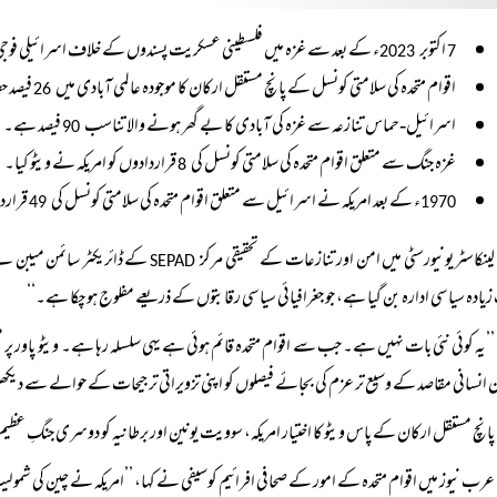
اکتوبر
ء کے بعد سے غزہ میں فلسطینی عسکریت پسندوں کے خلاف اسرائیلی فوجی
2023
7
اقوام متحدہ کی سلامتی کونسل کے پانچ مستقل ارکان کا موجودہ عالمی آبادی میں
فیصد 
26
اسرائیل-حماس تنازعہ سے غزہ کی آبادی کا بے گھر ہونے والا تناسب
فیصد ہے۔
90
غزہ جنگ سے متعلق اقوام متحدہ کی سلامتی کونسل کی
قراردادوں کو امریکہ نے ویٹو کیا۔
8
ء کے بعد امریکہ نے اسرائیل سے متعلق اقوام متحدہ کی سلامتی کونسل کی
قراردا
49
1970
لینکاسٹر یونیورسٹی میں امن اور تنازعات کے تحقیقی مرکز
کے ڈائریکٹر سائمن میبن نے ع
SEPAD
یادہ سیاسی ادارہ بن گیا ہے، جو جغرافیائی سیاسی رقابتوں کے ذریعے مفلوج ہو چکا ہے۔‘‘
’’یہ کوئی نئی بات نہیں ہے۔ جب سے اقوام متحدہ قائم ہوئی ہے یہی سلسلہ رہا ہے۔ ویٹو پاور پر
 انسانی مقاصد کے وسیع تر عزم کی بجائے فیصلوں کو اپنی تزویراتی ترجیحات کے حوالے سے دیک
پانچ مستقل ارکان کے پاس ویٹو کا اختیار امریکہ، سوویت یونین اور برطانیہ کو دوسری جنگِ ع
عرب نیوز میں اقوام متحدہ کے امور کے صحافی افرائیم کوسیفی نے کہا، ’’امریکہ نے چین کی شمول