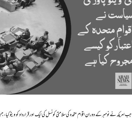
جب امریکہ نے نومبر کے دوران اقوام متحدہ کی سلامتی کونسل کی ایک اور قرارداد کو ویٹو کیا، جس 