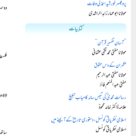
پروفیسر خورشید احمدؒ کی وفات
دوسر
مولانا ابوعمار زاہد الراشدی
کتابیات
’’آسان تفسیرِ قرآن‘‘
مولانا مفتی محمد تقی عثمانی
فلسطی
حکمران کے دس حقوق
مولانا مفتی عبد الرحیم
مفتی عبد المنعم فائز
وا
رسالتِ محمدیؐ کی تئیس سالہ کامیاب تبلیغ
49
علامہ ڈاکٹر خالد محمودؒ
اسلامی نظریاتی کونسل، دستوری تاریخ کے آئینے میں
اسلامی نظریاتی کونسل
ساتھ،