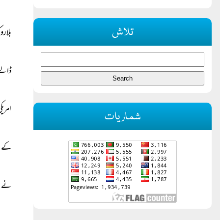
تلاش
بلارو
ڈالنے
امریک
شماریات
کے بع
نے م