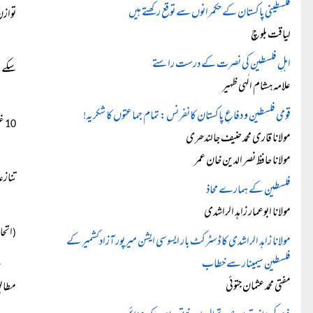
فلسطینی پاکستان کے حکمرانوں سے توقع رکھتے ہیں
توازن
لیاقت بلوچ
اہلِ فلسطین کی نصرت کے درست راستے
سکے۔
علامہ ہشام الٰہی ظہیر
قومی فلسطین و دفاعِ پاکستان کانفرنس: تمام جماعتوں کا شکریہ!
غی
10
مولانا قاری محمد حنیف جالندھری
مولانا حافظ نصر الدین خان عمر
تنازع
فلسطین کے ہمارے محاذ
مولانا ابوعمار زاہد الراشدی
اتحا
(
مولانا زاہد الراشدی کا ڈسٹرکٹ بار ایسوسی ایشن میرپور آزادکشمیر کے
فلسطین سیمینار سے خطاب
مفتی محمد عثمان جتوئی
مطاب