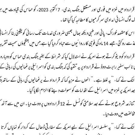
قرارداد میں غزہ میں فوری اور مستقل جنگ بندی،
اکتوبر
ء کو حماس کی قیادت میں 
2023
7
ک ٹوک انسانی امدادی سرگرمیوں کا مطالبہ کیا گیا تھا۔
اس کا مقصد خوراک، پانی اور طبی دیکھ بھال جیسی ضروری خدمات تک رسائی کو یقینی بنا کر انس
 سے روکتی، جسے
ماہ کی فوجی کارروائیوں سے تباہ کر دیا گیا ہے جس میں جنگجوؤں سمیت تقریباً
14
قرارداد کو ویٹو کرتے ہوئے امریکہ نے استدلال کیا کہ شرائط کے بغیر جنگ بندی حماس کو دوبارہ
ی نائب سفیر رابرٹ ووڈ نے قرارداد پر یہ تنقید کی کہ جنگ بندی کو اسرائیلی یرغمالیوں کی رہائی ک
لنک نے کہا، ’’یہ غلط ہے۔‘‘ انہوں نے مزید کہا کہ قرارداد نے یرغمالیوں کی رہائی کے ساتھ جنگ
د امریکہ پر غزہ میں اسرائیل کے اقدامات کو سہولت دینے کا الزام لگایا گیا۔
تنازعہ شروع ہونے کے بعد سلامتی کونسل نے
قراردادوں پر ووٹ دیا۔ ان میں سے آٹھ کو و
12
خالفت میں ووٹ دیا۔
لنک نے کہا، ’’یہ سلسلہ اسرائیل کے لیے امریکہ کے سفارتی ڈھال کے کردار کو نمایاں کرتا ہے