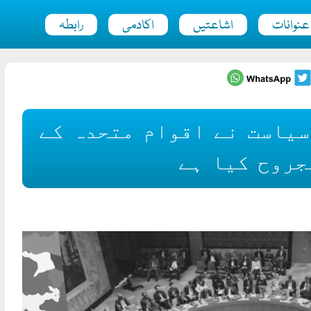
عنوانات
اشاعتیں
اکادمی
رابطہ
سیاست نے اقوام متحدہ کے
جروح کیا ہے