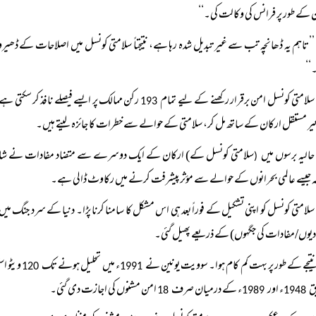
 کے طور پر فرانس کی وکالت کی۔‘‘
’’تاہم یہ ڈھانچہ تب سے غیر تبدیل شدہ رہا ہے، نتیجتاً‌ سلامتی کونسل میں اصلاحات کے ڈ
‘‘
سلامتی کونسل امن برقرار رکھنے کے لیے تمام
رکن ممالک پر ایسے فیصلے نافذ کر سکتی ہ
193
ر مستقل ارکان کے ساتھ مل کر، سلامتی کے حوالے سے خطرات کا جائزہ لیتے ہیں۔
حالیہ برسوں میں
سلامتی کونسل کے) ارکان کے ایک دوسرے سے متضاد مفادات نے شام 
(
ہ جیسے عالمی بحرانوں کے حوالے سے مؤثر پیشرفت کرنے میں رکاوٹ ڈالی ہے۔
سلامتی کونسل کو اپنی تشکیل کے فوراً‌ بعد ہی اس مشکل کا سامنا کرنا پڑا۔ دنیا کے سرد جنگ م
دیوں/مفادات کی جگہوں) کے ذریعے پھیل گئی۔
نتیجے کے طور پر بہت کم کام ہوا۔ سوویت یونین نے
ء میں تحلیل ہونے تک
ویٹو ا
120
1991
ق
ء اور
ء کے درمیان صرف
امن مشنوں کی اجازت دی گئی۔
18
1989
1948