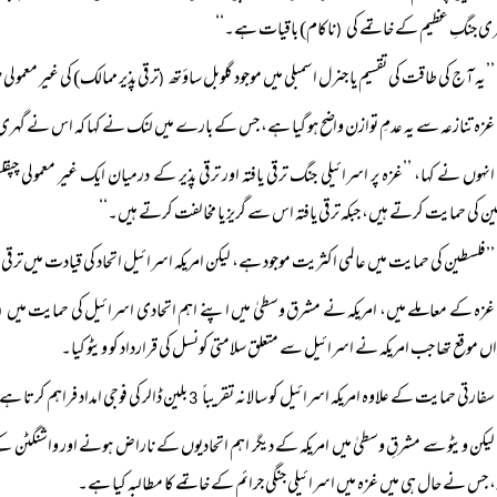
ی جنگِ عظیم کے خاتمے کی
ناکام) باقیات ہے۔‘‘
(
’’یہ آج کی طاقت کی تقسیم یا جنرل اسمبلی میں موجود گلوبل ساؤتھ
ترقی پذیر ممالک) کی غیر معمولی
(
غزہ تنازعہ سے یہ عدمِ توازن واضح ہو گیا ہے، جس کے بارے میں لنک نے کہا کہ اس نے گہری عا
انہوں نے کہا، ’’غزہ پر اسرائیلی جنگ ترقی یافتہ اور ترقی پذیر کے درمیان ایک غیر معمولی چپ
ن کی حمایت کرتے ہیں، جبکہ ترقی یافتہ اس سے گریز یا مخالفت کرتے ہیں۔‘‘
’’فلسطین کی حمایت میں عالمی اکثریت موجود ہے، لیکن امریکہ اسرائیل اتحاد کی قیادت میں ترقی ی
غزہ کے معاملے میں، امریکہ نے مشرق وسطیٰ میں اپنے اہم اتحادی اسرائیل کی حمایت میں
20
ں موقع تھا جب امریکہ نے اسرائیل سے متعلق سلامتی کونسل کی قرارداد کو ویٹو کیا۔
سفارتی حمایت کے علاوہ امریکہ اسرائیل کو سالانہ تقریباً
بلین ڈالر کی فوجی امداد فراہم کرتا ہ
3
لیکن ویٹو سے مشرقِ وسطیٰ میں امریکہ کے دیگر اہم اتحادیوں کے ناراض ہونے اور واشنگٹن ک
 جس نے حال ہی میں غزہ میں اسرائیلی جنگی جرائم کے خاتمے کا مطالبہ کیا ہے۔