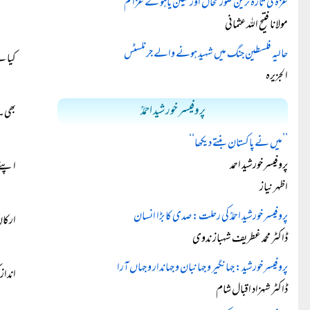
غزہ کی تازہ ترین صورتحال اور نیتن یاہو کے عزائم
مولانا فتیح اللہ عثمانی
حالیہ فلسطین جنگ میں شہید ہونے والے جرنلسٹس
کیا ہ
الجزیرہ
پروفیسر خورشید احمدؒ
بھی۔
’’میں نے پاکستان بنتے دیکھا‘‘
پروفیسر خورشید احمد
اپنے 
اظہر نیاز
پروفیسر خورشید احمدؒ کی رحلت: صدی کا بڑا انسان
ارکان
ڈاکٹر محمد غطریف شہباز ندوی
پروفیسر خورشید: جہانگیر و جہانبان و جہاندار و جہاں آرا
انداز
ڈاکٹر شہزاد اقبال شام