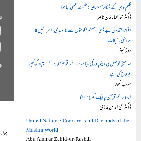
ظلم و جبر کے شکار مسلمان: حکمت عملی کیا ہو؟
ڈاکٹر محمد عمار خان ناصر
اقوامِ متحدہ کی بے بسی، مسلم حکومتوں سے نا امیدی، اسرائیل کا
معاشی بائیکاٹ
روز نیوز
سلامتی کونسل کی ویٹو پاور کی سیاست نے اقوام متحدہ کے اعتبار کو کیسے
مجروح کیا ہے
عرب نیوز
اردو تراجم قرآن پر ایک نظر (۱۲۴)
ڈاکٹر محی الدین غازی
United Nations: Concerns and Demands of the
Muslim World
ہوا۔
Abu Ammar Zahid-ur-Rashdi