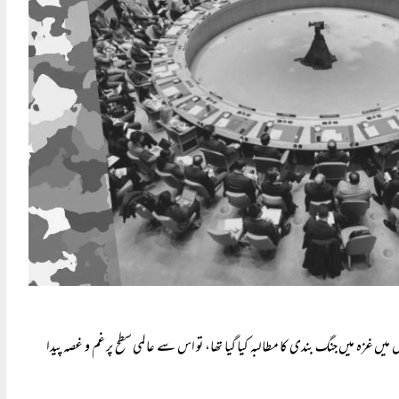
میں غزہ میں جنگ بندی کا مطالبہ کیا گیا تھا، تو اس سے عالمی سطح پر غم و غصہ پیدا