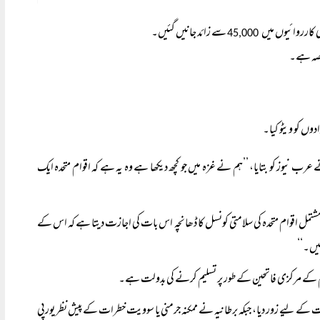
 کارروائیوں میں
سے زائد جانیں گئیں۔
45,000
حصہ ہے۔
دوں کو ویٹو کیا۔
رب نیوز کو بتایا، ’’ہم نے غزہ میں جو کچھ دیکھا ہے وہ یہ ہے کہ اقوام متحدہ ایک
 مشتمل اقوام متحدہ کی سلامتی کونسل کا ڈھانچہ اس بات کی اجازت دیتا ہے کہ اس کے
ھیں۔‘‘
ظیم کے مرکزی فاتحین کے طور پر تسلیم کرنے کی بدولت ہے۔
یت کے لیے زور دیا، جبکہ برطانیہ نے ممکنہ جرمنی یا سوویت خطرات کے پیش نظر یورپی