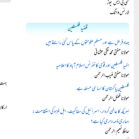
سی بی ایس نیوز
لارنس وانگ
قضیۂ فلسطین
جہاد فرض ہے اور مسلم حکومتوں کے پاس کئی راستے ہیں
مولانا مفتی محمد تقی عثمانی
المیۂ فلسطین اور قومی کانفرنس اسلام آباد کا اعلامیہ
مولانا مفتی منیب الرحمٰن
بہت ز
فلسطین پاکستان کا اساسی مسئلہ ہے
مولانا فضل الرحمٰن
ارکان
امریکہ کا عالمی کردار، اسرائیل کی سفاکیت، اہلِ غزہ کی استقامت:
ہماری ذمہ داری کیا ہے؟
حافظ نعیم الرحمٰن