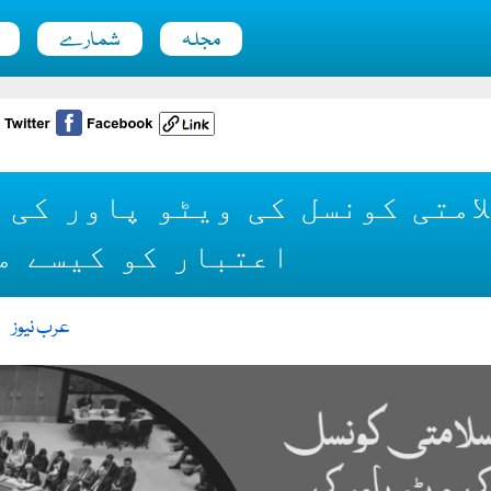
مجلہ
شمارے
امتی کونسل کی ویٹو پاور کی 
اعتبار کو کیسے م
عرب نیوز