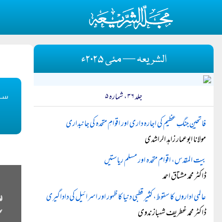
الشریعہ — مئی ۲۰۲۵ء
سل
جلد ۳۶ ، شمارہ ۵
فاتحینِ جنگِ عظیم کی اجارہ داری اور اقوامِ متحدہ کی جانبداری
مولانا ابوعمار زاہد الراشدی
بیت المقدس، اقوام متحدہ اور مسلم ریاستیں
ڈاکٹر محمد مشتاق احمد
عالمی اداروں کا سقوط، کثیر قطبی دنیا کا ظہور اور اسرائیل کی داداگیری
ڈاکٹر محمد غطریف شہباز ندوی