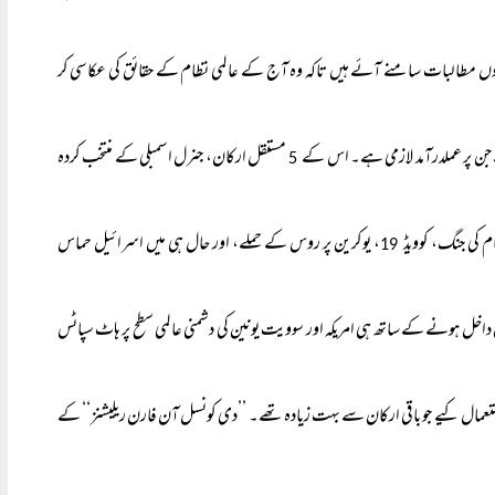
ھیروں مطالبات سامنے آئے ہیں تاکہ وہ آج کے عالمی نظام کے حقائق کی عکاسی کر
ے جن پر عملدرآمد لازمی ہے۔ اس کے
مستقل ارکان، جنرل اسمبلی کے منتخب کردہ
5
کی جنگ، کوویڈ
، یوکرین پر روس کے حملے، اور حال ہی میں اسرائیل حماس
19
یں داخل ہونے کے ساتھ ہی امریکہ اور سوویت یونین کی دشمنی عالمی سطح پر ہاٹ سپاٹس
ستعمال کیے جو باقی ارکان سے بہت زیادہ تھے۔ ’’دی کونسل آن فارن ریلیشنز‘‘ کے