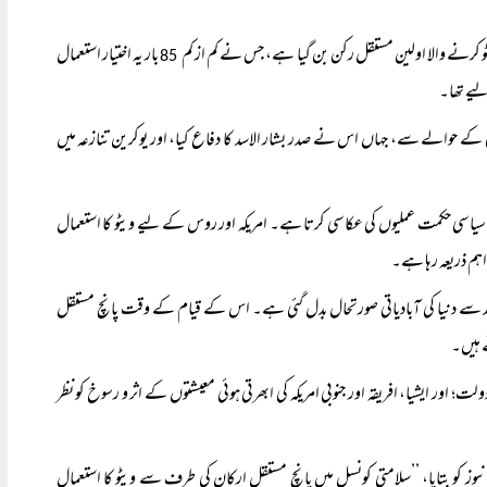
و کرنے والا اولین مستقل رکن بن گیا ہے، جس نے کم از کم
بار یہ اختیار استعمال
85
یے تھا۔
ی کے حوالے سے، جہاں اس نے صدر بشار الاسد کا دفاع کیا، اور یوکرین تنازعہ میں
سیاسی حکمت عملیوں کی عکاسی کرتا ہے۔ امریکہ اور روس کے لیے ویٹو کا استعمال
اہم ذریعہ رہا ہے۔
 سے دنیا کی آبادیاتی صورتحال بدل گئی ہے۔ اس کے قیام کے وقت پانچ مستقل
ے ہیں۔
 اور ایشیا، افریقہ اور جنوبی امریکہ کی ابھرتی ہوئی معیشتوں کے اثر و رسوخ کو نظر
کو بتایا، ’’سلامتی کونسل میں پانچ مستقل ارکان کی طرف سے ویٹو کا استعمال