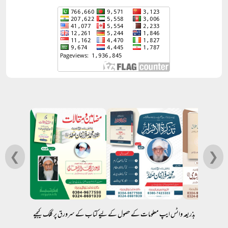
❮
❯
بذریعہ واٹس ایپ معلومات کے حصول کے لیے کتاب کے سرورق پر کلک کیجیے