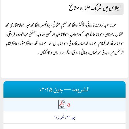
اجلاس میں شریک علماء و مشائخ
مولانا عبدالروف فاروقی، ڈاکٹر حافظ محمد سلیم عثمانی، پروفیسر حافظ محمد منیر، مولانا قاری محمد
عثمان رمضان، مولانا حافظ امجد محمود معاویہ، مولانا عبید الرحمن معاویہ، مفتی عبدالودود قریشی،
مولانا حافظ محمد گلفام، مولانا محمد اسامہ فاروقی، مولانا بلال احمد، مولانا طلحہ، حافظ منور، حافظ شاہد
الرحمٰن میر، بھائی محمد نعمان، بھائی فاروق دیگر ذمہ داران و کارکنان۔
الشریعہ — جون ۲۰۲۵ء
جلد ۳۶ ، شمارہ ۶