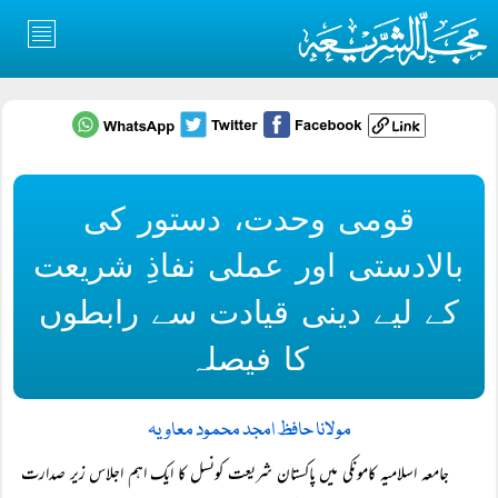
قومی وحدت، دستور کی
بالادستی اور عملی نفاذِ شریعت
کے لیے دینی قیادت سے رابطوں
کا فیصلہ
مولانا حافظ امجد محمود معاویہ
جامعہ اسلامیہ کامونکی میں پاکستان شریعت کونسل کا ایک اہم اجلاس زیر صدارت