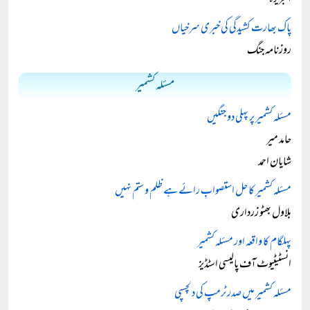
الجزیرہ
پاک بھارت کشیدگی کی خبری سرخیاں
روزنامہ جنگ
مسئلہ کشمیر
مسئلہ کشمیر پر پہلی دو جنگیں
حامد میر
شایان احمد
مسئلہ کشمیر کا حل استصوابِ رائے ہے ظلم و ستم نہیں
بلاول بھٹو زرداری
پہلگام کا واقعہ اور مسئلہ کشمیر
انسٹیٹیوٹ آف پالیسی اسٹڈیز
مسئلہ کشمیر میں صدر ٹرمپ کی دلچسپی