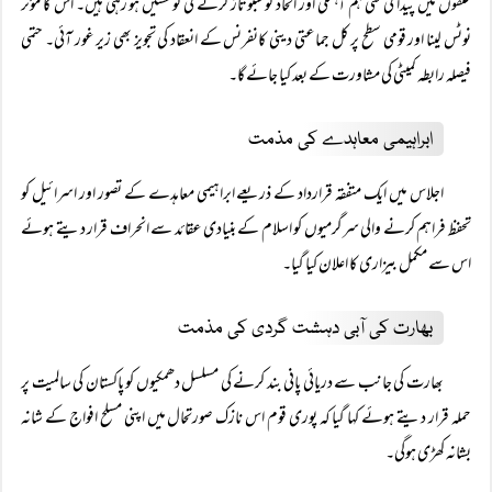
حلقوں میں پیدا کی گئی ہم آہنگی اور اتحاد کو سبوتاژ کرنے کی کوششیں ہو رہی ہیں۔ اس کا مؤثر
نوٹس لینا اور قومی سطح پر کل جماعتی دینی کانفرنس کے انعقاد کی تجویز بھی زیر غور آئی۔ حتمی
فیصلہ رابطہ کمیٹی کی مشاورت کے بعد کیا جائے گا۔
ابراہیمی معاہدے کی مذمت
اجلاس میں ایک متفقہ قرارداد کے ذریعے ابراہیمی معاہدے کے تصور اور اسرائیل کو
تحفظ فراہم کرنے والی سرگرمیوں کو اسلام کے بنیادی عقائد سے انحراف قرار دیتے ہوئے
اس سے مکمل بیزاری کا اعلان کیا گیا۔
بھارت کی آبی دہشت گردی کی مذمت
بھارت کی جانب سے دریائی پانی بند کرنے کی مسلسل دھمکیوں کو پاکستان کی سالمیت پر
حملہ قرار دیتے ہوئے کہا گیا کہ پوری قوم اس نازک صورتحال میں اپنی مسلح افواج کے شانہ
بشانہ کھڑی ہوگی۔