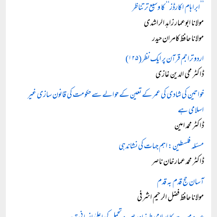
’’ابراہام اکارڈز‘‘ کا وسیع تر تناظر
مولانا ابوعمار زاہد الراشدی
مولانا حافظ کامران حیدر
اردو تراجم قرآن پر ایک نظر (۱۲۵)
ڈاکٹر محی الدین غازی
خواتین کی شادی کی عمر کے تعین کے حوالے سے حکومت کی قانون سازی غیر
اسلامی ہے
ڈاکٹر محمد امین
مسئلہ فلسطین: اہم جہات کی نشاندہی
ڈاکٹر محمد عمار خان ناصر
آسان حج قدم بہ قدم
مولانا حافظ فضل الرحیم اشرفی