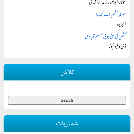
مولانا ابوعمار زاہد الراشدی
مسئلہ کشمیر اب تک!
الجزیرہ
کشمیر کی بٹی ہوئی مسلم آبادی
ڈی ڈبلیو نیوز
تلاش
شماریات