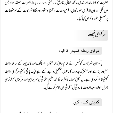
حضرت مولانا زاہد الراشدی مدظلہ العالی بتاریخ
مئی
ء بروز جمعرات منعقد ہوا، جس
2025
29
میں ملکی اور بین الاقوامی صورتحال، قومی وحدت، تحفظِ دستور اور نفاذِ شریعت کے موضوعات
پر تفصیلی غور و خوض کیا گیا۔
مرکزی فیصلے
مرکزی رابطہ کمیٹی کا قیام
پاکستان شریعت کونسل نے تمام دینی جماعتوں، مسالک اور قائدین کے ساتھ رابطہ
مضبوط بنانے اور مشترکہ جدوجہد کا ماحول تشکیل دینے کے لیے ایک پانچ رکنی مرکزی رابطہ
کمیٹی قائم کر دی ہے۔ یہ کمیٹی مولانا ڈاکٹر حافظ محمد سلیم عثمانی کی سربراہی اور مرکزی سیکرٹری
جنرل مولانا عبدالرؤف فاروقی کی نگرانی میں کام کرے گی۔
کمیٹی کے اراکین