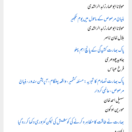
مولانا ابوعمار زاہد الراشدی
بنیانٌ مرصوص کے ماحول میں یومِ تکبیر
مولانا ابوعمار زاہد الراشدی
ہلال خان ناصر
پاک بھارت کشیدگی کے پانچ اہم پہلو
جاوید چودھری
فرخ عباس
پاک بھارت تصادم کا تجزیہ: مسئلہ کشمیر، واقعہ پہلگام، آپریشن سِندور، بنیانٌ
مرصوص، عالمی کردار
سہیل احمد خان
مورین اوکون
بھارت نے طاقت کا مظاہرہ کرنے کی کوشش کی لیکن کمزوری دکھا کر رہ گیا