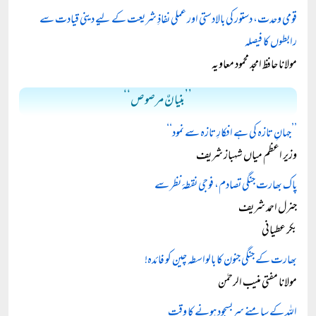
قومی وحدت، دستور کی بالادستی اور عملی نفاذِ شریعت کے لیے دینی قیادت سے
رابطوں کا فیصلہ
مولانا حافظ امجد محمود معاویہ
’’بنیانٌ مرصوص‘‘
’’جہانِ تازہ کی ہے افکارِ تازہ سے نمود‘‘
وزیر اعظم میاں شہباز شریف
پاک بھارت جنگی تصادم، فوجی نقطۂ نظر سے
جنرل احمد شریف
بکر عطیانی
بھارت کے جنگی جنون کا بالواسطہ چین کو فائدہ!
مولانا مفتی منیب الرحمٰن
اللہ کے سامنے سربسجود ہونے کا وقت