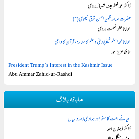
ڈاکٹر محمد غطریف شہباز ندوی
حضرت علامہ ظہیر احسن شوق نیموی (۳)
مولانا طلحہ نعمت ندوی
مولانا محمد اسلم شیخوپوریؒ: علم کا منارہ، قرآن کا داعی
حافظ عزیز احمد
President Trump`s Interest in the Kashmir Issue
Abu Ammar Zahid-ur-Rashdi
ماہانہ بلاگ
احیائے امت کا سفر اور ہماری ذمہ داریاں
ڈاکٹر ذیشان احمد