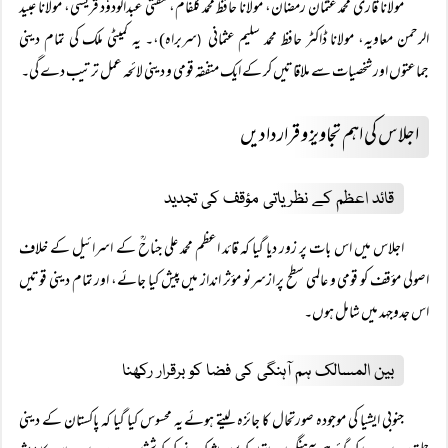
مولانا قاری محمد عثمان رمضان، مولانا حافظ محمد گلفام، مفتی عبدالودوٗد قریشی، مولانا عبید
الرحمن معاویہ، مولانا ڈاکٹر حافظ محمد سلیم عثمانی
سربراہ)،۔ یہ کمیٹی ملک کی تمام دینی
(
جماعتوں اور شخصیات سے ملاقاتیں کر کے ایک متفقہ قومی و دینی لائحہ عمل ترتیب دے گی۔
اجلاس کی اہم تجاویز و قراردادیں
قائد اعظم کے نظریاتی مؤقف کی تجدید
اجلاس میں اس بات پر زور دیا گیا کہ قائد اعظم محمد علی جناحؒ کے اسرائیل کے خلاف
اصولی مؤقف کو قومی و عالمی سطح پر ازسرنو مؤثر انداز میں پیش کیا جائے، اور تمام دینی قوتیں
اس جدوجہد میں شامل ہوں۔
بین المسالک ہم آہنگی کی فضا کو برقرار رکھنا
جنوبی ایشیا کی موجودہ صورتحال کا جائزہ لیتے ہوئے یہ محسوس کیا گیا کہ پاکستان کے دینی