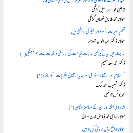
عید و مسرت کا اسلامی طرز اور صبر و تحمل کی اعلیٰ انسانی قدر
قاضی محمد اسرائیل گڑنگی
مولانا محمد طارق نعمان گڑنگی
تعمیرِ سیرت، اُسوۂ ابراہیمؑ کی روشنی میں
مولانا ڈاکٹر عبد الوحید شہزاد
حدیث میں بیان کی گئی علاماتِ قیامت کی تاریخی واقعات سے ہم آہنگی (۱)
ڈاکٹر محمد سعد سلیم
’’اسلام اور ارتقا: الغزالی اور جدید ارتقائی نظریات‘‘ کا جائزہ (۴)
ڈاکٹر شعیب احمد ملک
محمد یونس قاسمی
شاہ ولی اللہؒ اور ان کے صاحبزادگان (۱)
مولانا حاجی محمد فیاض خان سواتی
مولانا واضح رشید ندویؒ کی یاد میں