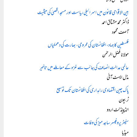
اویس منگل والا
بین الاقوامی قانون میں اسرائیلی ریاست اور مسجد اقصیٰ کی حیثیت
ڈاکٹر محمد مشتاق احمد
آصف محمود
فلسطین کا جہاد، افغانستان کی محرومی، بھارت کی دھمکیاں
مولانا فضل الرحمٰن
عالمی عدالتِ انصاف کی جانب سے غزہ کے معاملے میں تاخیر
مڈل ایسٹ آئی
پاک چین اقتصادی راہداری کی افغانستان تک توسیع
ٹربیون
انڈپینڈنٹ اردو
سنیٹر پروفیسر ساجد میرؒ کی وفات
میڈیا