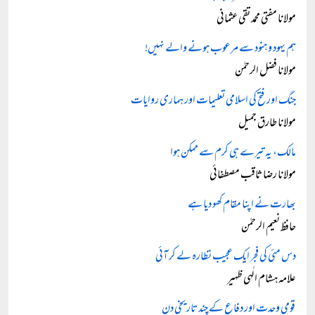
مولانا مفتی محمد تقی عثمانی
ہم یہود و ہنود سے مرعوب ہونے والے نہیں!
مولانا فضل الرحمٰن
جنگ اور فتح کی اسلامی تعلیمات اور ہماری روایات
مولانا طارق جمیل
مالک، یہ تیرے ہی کرم سے ممکن ہوا
مولانا رضا ثاقب مصطفائی
بھارت نے اپنا مقام کھو دیا ہے
حافظ نعیم الرحمٰن
دس مئی کی فجر ایک عجیب نظارہ لے کر آئی
علامہ ہشام الٰہی ظہیر
قومی وحدت اور دفاع کے چند تاریخی دن