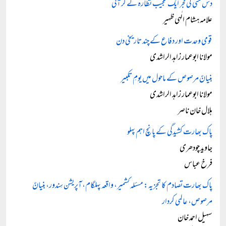
دس مئی کی فجر ایک عجیب نظارہ لے کر آئی
علامہ ہشام الٰہی ظہیر
قومی وحدت اور دفاع کے چند تاریخی دن
مولانا ابوعمار زاہد الراشدی
بنیانٌ مرصوص کے ماحول میں یومِ تکبیر
مولانا ابوعمار زاہد الراشدی
ہلال خان ناصر
پاک بھارت کشیدگی کے پانچ اہم پہلو
جاوید چودھری
فرخ عباس
پاک بھارت تصادم کا تجزیہ: مسئلہ کشمیر، واقعہ پہلگام، آپریشن سِندور، بنیانٌ
مرصوص، عالمی کردار
سہیل احمد خان