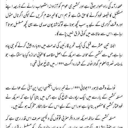
عملدرآمد کی راہ ہموار ہوتی ہے اور کشمیری عوام کو آزادانہ استصوابِ رائے کے ذریعہ اپنے
مستقبل کا فیصلہ خود کرنے کا حق ملتا ہے تو ہم اس کا خیرمقدم کریں گے لیکن اگر ٹال مٹول
اور وقت گزاری کے لیے یہ سب کچھ ہونا ہے تو گذشتہ پون صدی سے یہی کچھ مسلسل ہوتا آ
رہا ہے، اس سے حالات میں کوئی فرق نہیں پڑے گا۔
البتہ تین عشرے قبل کی ایک تحریر قارئین کی خدمت میں دوبارہ پیش کرنے کو جی چاہ
رہا ہے جس سے کشمیر کے حوالہ سے امریکہ کے اصل مقاصد کا بخوبی اندازہ کیا جا سکتا ہے، جو
ماہنامہ نصرۃ العلوم گوجرانوالہ کے شمارہ اگست ۱۹۹۶ء میں شائع ہوئی تھی:
نوائے وقت لاہور ۲۲ جولائی ۱۹۹۶ء نے خبر رساں ایجنسی این این آئی کے حوالے سے
مسئلہ کشمیر کے بارے میں ایک رپورٹ شائع کی ہے جس میں بتایا گیا ہے کہ امریکہ نے
خودمختار کشمیر کا منصوبہ بنا لیا ہے اور اس کے لیے اس کے سفارتکار متحرک ہو گئے ہیں۔
مسئلہ کشمیر کے ساتھ امریکہ اور دیگر مغربی قوتوں کی دلچسپی صرف اس قدر رہی ہے کہ