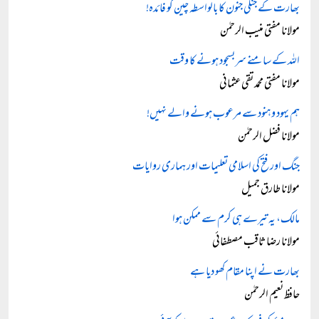
بھارت کے جنگی جنون کا بالواسطہ چین کو فائدہ!
مولانا مفتی منیب الرحمٰن
اللہ کے سامنے سربسجود ہونے کا وقت
مولانا مفتی محمد تقی عثمانی
ہم یہود و ہنود سے مرعوب ہونے والے نہیں!
مولانا فضل الرحمٰن
جنگ اور فتح کی اسلامی تعلیمات اور ہماری روایات
مولانا طارق جمیل
مالک، یہ تیرے ہی کرم سے ممکن ہوا
مولانا رضا ثاقب مصطفائی
بھارت نے اپنا مقام کھو دیا ہے
حافظ نعیم الرحمٰن