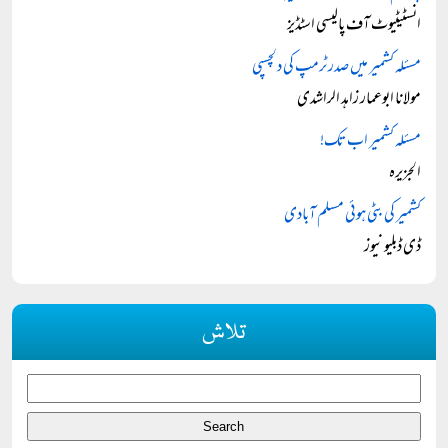
انسٹیٹیوٹ آف پالیسی اسٹڈیز
مسئلہ کشمیر میں صدر ٹرمپ کی دلچسپی
مولانا ابوعمار زاہد الراشدی
مسئلہ کشمیر اب تک!
الجزیرہ
کشمیر کی بٹی ہوئی مسلم آبادی
ڈی ڈبلیو نیوز
تلاش