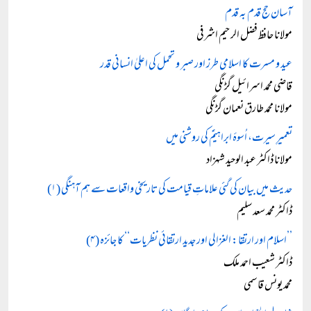
آسان حج قدم بہ قدم
مولانا حافظ فضل الرحیم اشرفی
عید و مسرت کا اسلامی طرز اور صبر و تحمل کی اعلیٰ انسانی قدر
قاضی محمد اسرائیل گڑنگی
مولانا محمد طارق نعمان گڑنگی
تعمیرِ سیرت، اُسوۂ ابراہیمؑ کی روشنی میں
مولانا ڈاکٹر عبد الوحید شہزاد
حدیث میں بیان کی گئی علاماتِ قیامت کی تاریخی واقعات سے ہم آہنگی (۱)
ڈاکٹر محمد سعد سلیم
’’اسلام اور ارتقا: الغزالی اور جدید ارتقائی نظریات‘‘ کا جائزہ (۴)
ڈاکٹر شعیب احمد ملک
محمد یونس قاسمی