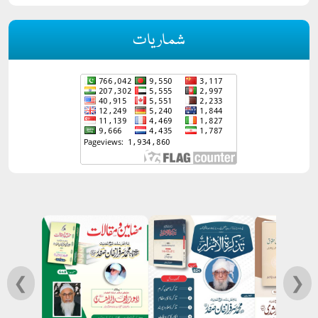
شماریات
❮
❯