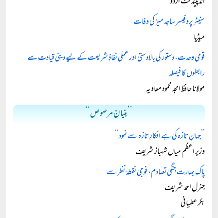
انڈپینڈنٹ اردو
سنیٹر پروفیسر ساجد میرؒ کی وفات
میڈیا
قومی وحدت، دستور کی بالادستی اور عملی نفاذِ شریعت کے لیے دینی قیادت سے
رابطوں کا فیصلہ
مولانا حافظ امجد محمود معاویہ
’’بنیانٌ مرصوص‘‘
’’جہانِ تازہ کی ہے افکارِ تازہ سے نمود‘‘
وزیر اعظم میاں شہباز شریف
پاک بھارت جنگی تصادم، فوجی نقطۂ نظر سے
جنرل احمد شریف
بکر عطیانی