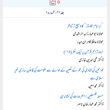
جلد ۳۶ ، شمارہ ۶
’’ابراہام اکارڈز‘‘ کا وسیع تر تناظر
مولانا ابوعمار زاہد الراشدی
مولانا حافظ کامران حیدر
اردو تراجم قرآن پر ایک نظر (۱۲۵)
ڈاکٹر محی الدین غازی
خواتین کی شادی کی عمر کے تعین کے حوالے سے حکومت کی قانون سازی غیر
اسلامی ہے
ڈاکٹر محمد امین
مسئلہ فلسطین: اہم جہات کی نشاندہی
ڈاکٹر محمد عمار خان ناصر