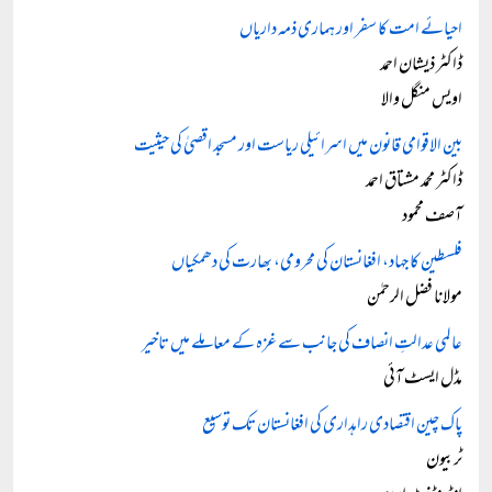
احیائے امت کا سفر اور ہماری ذمہ داریاں
ڈاکٹر ذیشان احمد
اویس منگل والا
بین الاقوامی قانون میں اسرائیلی ریاست اور مسجد اقصیٰ کی حیثیت
ڈاکٹر محمد مشتاق احمد
آصف محمود
فلسطین کا جہاد، افغانستان کی محرومی، بھارت کی دھمکیاں
مولانا فضل الرحمٰن
عالمی عدالتِ انصاف کی جانب سے غزہ کے معاملے میں تاخیر
مڈل ایسٹ آئی
پاک چین اقتصادی راہداری کی افغانستان تک توسیع
ٹربیون