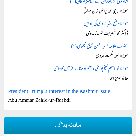
شاہ ولی اللہؒ اور ان کے صاحبزادگان (۱)
مولانا حاجی محمد فیاض خان سواتی
مولانا واضح رشید ندویؒ کی یاد میں
ڈاکٹر محمد غطریف شہباز ندوی
حضرت علامہ ظہیر احسن شوق نیموی (۳)
مولانا طلحہ نعمت ندوی
مولانا محمد اسلم شیخوپوریؒ: علم کا منارہ، قرآن کا داعی
حافظ عزیز احمد
President Trump`s Interest in the Kashmir Issue
Abu Ammar Zahid-ur-Rashdi
ماہانہ بلاگ