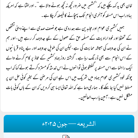
خان بھی یہ کہہ چکے ہیں کہ ’’کشمیر میں ضرور کچھ نہ کچھ ہونے والا ہے‘‘۔ اور لگتا ہے کہ امریکہ
بہادر اب اس مسئلہ کو آخری انجام تک پہنچانے کا فیصلہ کر چکا ہے۔
ہمیں کشمیری عوام اور مجاہدین سے ہمدردی ہے جو نصف صدی سے اپنے دینی تشخص
کے تحفظ اور خود ارادیت کے مسلّمہ حق کے حصول کے لیے جدوجہد کر رہے ہیں، اور ہم
نے ان کی جدوجہد کی ہمیشہ حمایت کی ہے، لیکن ان کی طویل جدوجہد اور بے پناہ قربانیوں
کے اس انجام سے بھی ڈر لگ رہا ہے۔ گزشتہ روز جہادِ کشمیر کے محاذ پر کام کرنے والے
ایک راہنما سے اس مسئلہ پر گفتگو ہوئی تو انہوں نے اس خدشہ کو مسترد کرتے ہوئے کہا کہ اب
چونکہ خود کشمیری عوام جہاد میں شریک ہیں اس لیے ان کی مرضی کے بغیر کوئی حل ان پر
مسلط نہیں کیا جا سکے گا۔ ہماری دعا ہے کہ اللہ تعالیٰ ایسا ہی کر دیں کہ ان کے ہاں کوئی بات
مشکل نہیں ہے، آمین یا رب العالمین۔
الشریعہ — جون ۲۰۲۵ء