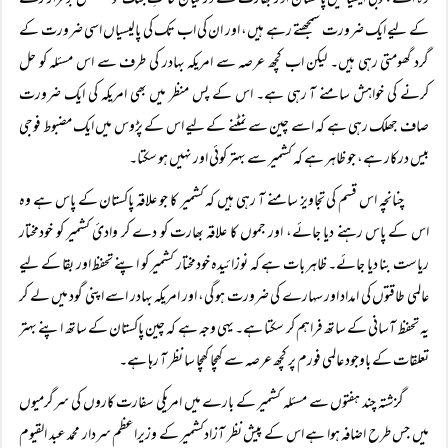
وہ اسے جنوبی ایشیا میں پاکستان اور بھارت کے درمیان حالتِ جنگ کو مسلسل برقرار رکھنے
کے لیے ایک ضرورت سمجھتے رہے ہیں، اور ان کی اب تک کی پالیسیاں اسی ضرورت کے
گرد گھومتی رہی ہیں۔ لیکن اب کچھ عرصہ سے امریکہ بہادر کی طرف سے اس مسئلہ کو حل
کرنے کی خواہش سامنے آ رہی ہے۔ اس کے پس منظر میں بھی امریکہ کی ایک ضرورت
صاف جھلک رہی ہے کہ اسے چین سے نمٹنے کے لیے اس کے پڑوس میں ایک مضبوط فوجی
بیس درکار ہے، جو ظاہر ہے کہ کشمیر سے بہتر کوئی اور نہیں ہو سکتا۔
چنانچہ اس قسم کی تجاویز سامنے آ رہی ہیں کہ کشمیر کا جو علاقہ پاکستان کے پاس ہے وہ
اس کے پاس رہنے دیا جائے، اور جموں کا علاقہ بھارت کو دے کر وادئ کشمیر کو خودمختار
ریاست بنا دیا جائے۔ ظاہر بات ہے کہ نوزائیدہ خودمختار کشمیر کو اپنے تحفظ اور بقا کے لیے
عالمی طاقتوں کی امداد اور سہارے کی ضرورت ہو گی، اور امریکہ بہادر اسے اپنی گود میں لے کر
یہ تحفظ آسانی کے ساتھ فراہم کر سکتا ہے۔ یہی وجہ ہے کہ چین پاکستان کے ساتھ اپنے بہتر
تعلقات کے باوجود عالمی فورم پر کچھ عرصہ سے کھچا کھچا سا نظر آ رہا ہے۔
گزشتہ چند ہفتوں سے مسئلہ کشمیر کے بارے میں امریکی سفارت کاروں کی سرگرمیوں
میں جس طرح اضافہ ہوا ہے اس کے پیش نظر آزادکشمیر کے وزیراعظم سردار محمد عبد القیوم