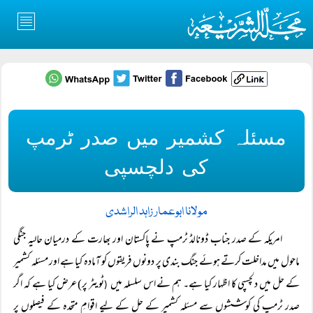
مسئلہ کشمیر میں صدر ٹرمپ
کی دلچسپی
مولانا ابوعمار زاہد الراشدی
امریکہ کے صدر جناب ڈونالڈ ٹرمپ نے پاکستان اور بھارت کے درمیان حالیہ جنگی
ماحول میں مداخلت کرتے ہوئے جنگ بندی پر دونوں فریقوں کو آمادہ کیا ہے اور مسئلہ کشمیر
کے حل میں دلچسپی کا اظہار کیا ہے۔ ہم نے اس سلسلہ میں
ٹویٹر پر) عرض کیا ہے کہ اگر
(
صدر ٹرمپ کی کوششوں سے مسئلہ کشمیر کے حل کے لیے اقوامِ متحدہ کے فیصلوں پر