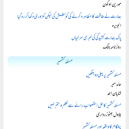
مورین اوکون
بھارت نے طاقت کا مظاہرہ کرنے کی کوشش کی لیکن کمزوری دکھا کر رہ گیا
الجزیرہ
پاک بھارت کشیدگی کی خبری سرخیاں
روزنامہ جنگ
مسئلہ کشمیر
مسئلہ کشمیر پر پہلی دو جنگیں
حامد میر
شایان احمد
مسئلہ کشمیر کا حل استصوابِ رائے ہے ظلم و ستم نہیں
بلاول بھٹو زرداری
پہلگام کا واقعہ اور مسئلہ کشمیر