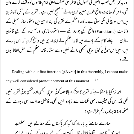
اور یہ کہ ’’جس نصب العین کی حصول کی خاطر نئی مملکت اپنی تمام طاقتوں کو وقف کرنے والی
تھی، اس کو نہایت واضح طور پر معین کر دیا جائے‘‘ صحیح نہیں ہے۔ تقریر کے بالکل آغاز ہی
میں اس سوچ کی نفی ہوتی ہے۔ قائد اعظم نے تقریر کی ابتداء ہی میں دستور ساز اسمبلی کے
وظائف
واضح کیے جو دو تھے — دستور سازی اور آئندہ کے لیے قانون
(Functions)
سازی — پہلے کام کے بارے میں قائد اعظم نے ابتداء ہی میں واضح کر دیا کہ اس بارے
میں، میں اس موقع پر کوئی سوچی سمجھی رائے نہیں دے سکتا۔ قائد اعظم کے اصل الفاظ یوں
تھے:
دستور سازی
[
]
Dealing with our first function
in this Assembly, I cannot make
27
…
any well considered pronouncement at this moment
اندازہ کیا جا سکتا ہے کہ تقریر کا متذکرہ بالا حصہ کوئی سوچی سمجھی اور لکھی ہوئی تقریر نہیں
تھی بلکہ اس کی حیثیت رسمی کلمات سے زیادہ نہیں تھی۔ فاضل عدالت اسی رپورٹ کے
صفحہ
پر یوں رقم طراز ہے:
214
ہمارے سامنے یہ بار بار کہا گیا کہ پاکستان کے مطالبے میں ’’مملکتِ
اسلامی‘‘ کا مطالبہ قطعاً شامل تھا۔ پاکستان کے لیے جدوجہد کرنے والے اہم