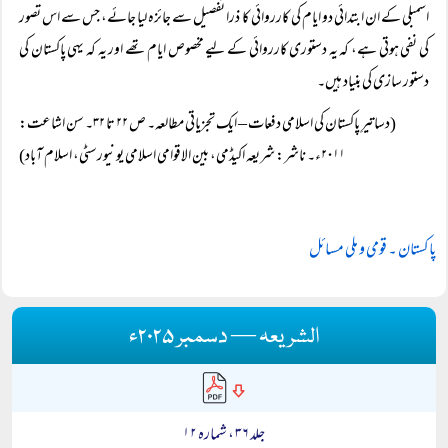
اسمبلی کے ان ابتدائی دو ایام کی کارروائی کا ذرا تفصیل سے جائزہ لیا جائے، جس سے اس تصور
کی نفی ہوتی ہے، کہ یہ دستوری کارروائی کے لیے مخصوص ایام تھے اور یہ کہ یہی پاکستان کی
دستور سازی کی بنیاد ہیں۔
(دساتیرِ پاکستان کی اسلامی دفعات – ایک تجزیاتی مطالعہ۔ ص ۲۲ تا ۳۲۔ سن اشاعت:
۲۰۱۱ء۔ ناشر: شریعہ اکیڈمی، بین الاقوامی اسلامی یونیورسٹی، اسلام آباد)
پاکستان ۔ قومی و ملی مسائل
الشریعہ — دسمبر ۲۰۲۵ء
جلد ۳۶ ، شمارہ ۱۲