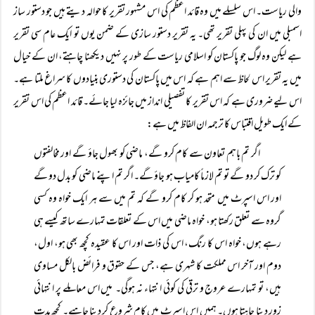
والی ریاست۔ اس سلسلے میں وہ قائد اعظم کی اس مشہور تقریر کا حوالہ دیتے ہیں جو دستور ساز
اسمبلی میں ان کی پہلی تقریر تھی۔ یہ تقریر دستور سازی کے ضمن یوں تو ایک عام سی تقریر
ہے لیکن وہ لوگ جو پاکستان کو اسلامی ریاست کے طور پر نہیں دیکھنا چاہتے، ان کے خیال
میں یہ تقریر اس لحاظ سے اہم ہے کہ اس میں پاکستان کی دستوری بنیادوں کا سراغ ملتا ہے۔
اس لیے ضروری ہے کہ اس تقریر کا تفصیلی انداز میں جائزہ لیا جائے۔ قائد اعظم کی اس تقریر
کے ایک طویل اقتباس کا ترجمہ ان الفاظ میں ہے:
اگر تم باہم تعاون سے کام کرو گے، ماضی کو بھول جاؤ گے اور مخالفتوں
کو ترک کر دو گے تو تم لازماً‌ کامیاب ہو جاؤ گے۔ اگر تم اپنے ماضی کو بدل دو گے
اور اس اسپرٹ میں متحد ہو کر کام کرو گے کہ تم میں سے ہر ایک خواہ وہ کسی
گروہ سے تعلق رکھتا ہو، خواہ ماضی میں اس کے تعلقات تمہارے ساتھ کیسے ہی
رہے ہوں، خواہ اس کا رنگ، اس کی ذات اور اس کا عقیدہ کچھ بھی ہو، اول،
دوم اور آخر اس مملکت کا شہری ہے، جس کے حقوق و فرائض بالکل مساوی
ہیں، تو تمہارے عروج و ترقی کی کوئی انتہاء نہ ہوگی۔ میں اس معاملے پر انتہائی
زور دینا چاہتا ہوں۔ ہمیں اس اسپرٹ میں کام شروع کر دینا چاہیے۔ کچھ مدت