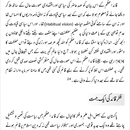
قائد اعظم کے اس بیان کو عہدِ حاضر کی سیاسی اور اقتصادی صورت حال کے ساتھ ملا کر
دیکھا جائے تو معلوم ہوتا ہے کہ ان کے بعد سیاسی قیادت کو نہ اپنی ذمہ داریوں کا احساس تھا
اور نہ ان کے سامنے کوئی مقصدِ حیات
) تھا۔ اور اس سیاسی قیادت کی
Habitual vision
(
عدمِ توجہی ہی کے باعث دنیا کی یہ عظیم سلطنت اپنے مقصد سے ہٹتے ہٹتے داخلی محاذوں پر
الجھ گئی۔ اندازہ کیا جا سکتا ہے کہ قائد اعظم کو اللہ کچھ عرصہ اور زندگی دیتے تو اس مملکت کا
دستور اور اقتصادی نقشہ کن خطوط پر ہوتا۔ آج دنیا عالم گیریت کے جس شیطانی جال میں
پھڑپھڑا رہی ہے، یقیناً قائد اعظم نے اس صورت حال کی منظر کشی نصف صدی قبل کر دی
تھی۔ یہ مملکت اس خلا کو پُر کرنے کے لیے قائم کی گئی تھی جس کا سامنا سرمایہ دارانہ نظام
کے خاتمے کے بعد دنیا کرنے والی ہے۔
24
فکرِ قائد کی ایک جہت
پاکستان کے بعض اہلِ علم و فکر کا خیال ہے کہ قائد اعظم جس ریاست کی تعمیر و تشکیل
چاہتے تھے وہ ایک جدید قومی، جمہوری اور سیکولر ریاست تھی نہ کہ دینِ اسلام پر قائم ہونے