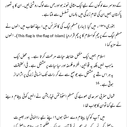
کے دوسرے لوگوں کے لیے ایک مثالی نمونہ ہو اور جس سے لوگ روشنی لیں۔ ان کا یہ تصورِ
پاکستان ہمیں ان کی تمام زندگی میں یکساں تسلسل سے ملتا ہے۔
جنوری ۱۹۳۸ء میں گیا
بہار) مسلم لیگ کی کانفرنس میں اپنے خطاب میں انہوں نے
(
مسلم لیگ کے پرچم کو اسلام کا پرچم قرار دیا
)۔ انہوں
This flag is the flag of Islam
(
نے مزید کہا:
اسلام ہمیں ایک مکمل ضابطہ حیات مرحمت کرتا ہے۔ یہ محض ایک
مذہب نہیں بلکہ یہ قوانین، فکر و فلسفہ اور سیاسیات پر مشتمل ہے۔ فی الحقیقت
یہ ہر اس شے پر مشتمل ہے جو صبح سے لے کر رات تک انسانی زندگی پر اثر انداز
ہوتی ہے۔
16
شمال مغربی سرحدی صوبے کی مسلم اسٹوڈنٹس فیڈریشن نے انہیں کوئی پیغام دینے
کے لیے کہا تو ان کا جواب تھا:
میں آپ کو کیا پیغام دے سکتا ہوں؟ اپنے لیے راہنمائی اور بصیرت