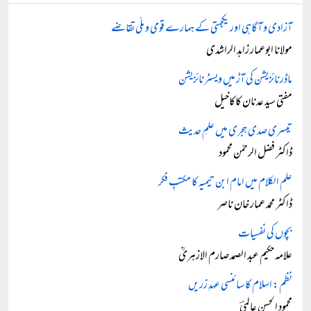
آزادی و آگاہی اور یکجہتی کے ہمارے قومی و ملّی تقاضے
مولانا ابوعمار زاہد الراشدی
ماڈرنائزیشن کی آڑ میں ویسٹرنائزیشن
مفتی سید عدنان کاکاخیل
تیسری صدی ہجری میں علمِ حدیث
ڈاکٹر فضل الرحمٰن محمود
علم الکلام میں امام ابن تیمیہ کا مکتبِ فکر
ڈاکٹر محمد عمار خان ناصر
بچوں کی نفسیات
علامہ حکیم عبد الصمد صارم الازہریؒ
نظم: اسلام کا سائنسی عہدِ زریں
محمود الحسن عالمیؔ