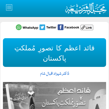
قائد اعظم کا تصورِ مُملکتِ
پاکستان
ڈاکٹر شہزاد اقبال شام