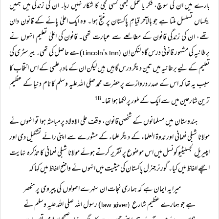
بارے میں ان کی سوچ، فکر یا عمل کبھی کسی کجی کا شکار نہیں رہا۔ ان کی زندگی میں ہمیں
یکساں تسلسل ملتا ہے جو بالآخر قیامِ پاکستان پر منتج ہوا۔ وہ ایک اعلیٰ پائے کے قانون دان
تھے، ان کی زندگی قانون کے مطالعے سے عبارت تھی۔ قانون کی اعلیٰ تعلیم انہوں نے
برطانیہ کی مشہور قانونی درس گاہ لنکن اِن
) سے حاصل کی تھی۔ بیرسٹری کی
'
Lincoln
s Inn
(
تعلیم کے لیے برطانیہ میں تین دیگر درس گاہیں ہیں لیکن ان کے مادرِ علمی کے اس انتخاب کا
سبب یہ تھا کہ اس کے صدر دروازے پر حضرت محمد صلی اللہ علیہ وسلم کا نام دنیا کے عظیم
ترین شارعین میں سے ایک کے طور پر لکھا ہوا تھا۔
18
ہندوستان میں مسلمانوں کے شخصی قانون، وقف علی الاولاد پر مباحثہ ہوا تو انہوں نے
مولانا شبلی نعمانی اور ندوۃ العلماء کے دیگر علماء کے مشورے سے اپنی رائے تشکیل دی اور
امپیریل لجسلیٹیو کونسل میں اس موضوع پر تقریر کرتے ہوئے مولانا شبلی نعمانی کا تذکرہ نہایت
اچھے الفاظ میں کیا۔ گورنر جنرل پاکستان کی حیثیت میں انہوں نے واضح الفاظ میں کہا کہ
میرا یہ ایمان ہے کہ ہماری نجات ان سنہرے اصولوں کی پیروی پر منحصر
ہے جو ہمارے عظیم شارع
) رسول اللہ صلی اللہ علیہ وسلم نے
law giver
(