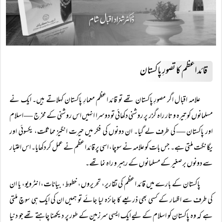
قائد اعظم کا تصورِ پاکستان
علامہ اقبال اگر مصورِ پاکستان تھے تو قائد اعظم معمارِ پاکستان کہلاتے ہیں۔ ایک نے
مسلمانوں کو تِیرہ و تار راہ گزر پر روشنی دکھائی تو دوسرا انہیں اس روشنی کے مخرج — اسلام
اور پاکستان — کی طرف لے گیا۔ ان دونوں کی فکر میں حیرت انگیز مماثلت، یکسوئی اور
یگانگت ملتی ہے۔ جس بات کو علامہ نے سوچا، اسی پر قائد اعظم نے عمل کر دکھایا۔ اس اعتبار
سے دونوں برصغیر کے مسلمانوں کے رہبر و راہ نما تھے۔
پاکستان کے بارے میں قائد اعظم کی تقاریر، تحریروں، خطوط، بیانات، انٹرویو، یا ان
کی طرف سے اظہار کے کسی بھی ذریعے کا جائزہ لیا جائے تو ہمیں ان کی ایک ہی سوچ ملتی
ہے کہ وہ پاکستان کو اسلام کے لیے ایک ایسی سرزمین کے طور پر دیکھنا چاہتے تھے جو دنیا