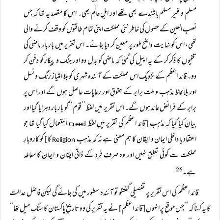
مسلم و غیر مسلم باشندے بھی تھے اور اہلِ عالَم بھی۔ اس کا مقصد یہ تھا کہ جس
نصب العین کے حصول کی خاطر نئی مملکت اپنی تمام طاقتوں کو وقف کرنے والی
تھی، اس کو نہایت واضح طور پر معین کر دیا جائے۔ اس تقریر میں بار بار ماضی کی
تلخیوں کا ذکر کر کے یہ اپیل کی گئی کہ ماضی کو بدل دو اور جنگ و پیکار کو دفن کر
دو۔ قائد اعظم کے نزدیک اس مملکت کے آئندہ شہری کو بلا امتیاز رنگ و نسل
اور بلالحاظ مذہب و ملت برابر کے حقوق اور رعایات حاصل ہوں گے اور اس پر
برابر کے فرائض عائد ہوں گے۔ اس تقریر میں لفظ ’’قوم‘‘ کو بار بار دہرایا گیا اور
بیان کیا گیا کہ مذہب [قائد اعظم کی تقریر میں لفظ
استعمال کیا گیا تھا جو
Creed
اعتقاد یا داخلی ایمان و ایقان کا ہم معنی ہے نہ کہ مذہب
کا] کو کاروبارِ
Religion
مملکت سے کوئی تعلق نہیں اور وہ صرف فرد کے ذاتی ایقان و ایمان کا معاملہ
ہے۔
26
قائد اعظم کی اس تقریر پر تفصیلی گفتگو تو آئندہ سطور میں کی جائے گی لیکن فاضل عدالت
کا یہ کہنا کہ ’’جس موقع پر انہوں [قائد اعظم] نے یہ تقریر کی وہ تاریخِ پاکستان کا سنگِ میل تھا‘‘