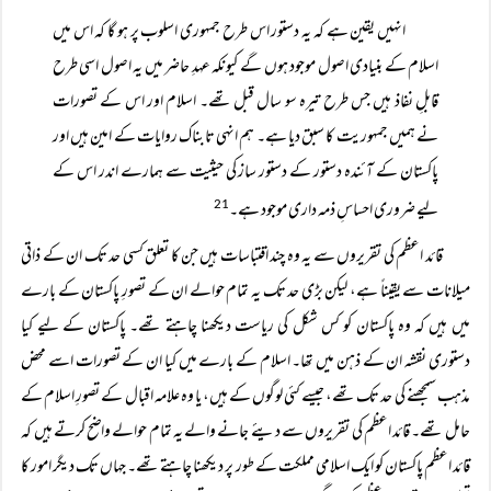
انہیں یقین ہے کہ یہ دستور اس طرح جمہوری اسلوب پر ہو گا کہ اس میں
اسلام کے بنیادی اصول موجود ہوں گے کیونکہ عہدِ حاضر میں یہ اصول اسی طرح
قابلِ نفاذ ہیں جس طرح تیرہ سو سال قبل تھے۔ اسلام اور اس کے تصورات
نے ہمیں جمہوریت کا سبق دیا ہے۔ ہم انہی تابناک روایات کے امین ہیں اور
پاکستان کے آئندہ دستور کے دستور ساز کی حیثیت سے ہمارے اندر اس کے
لیے ضروری احساسِ ذمہ داری موجود ہے۔
21
قائد اعظم کی تقریروں سے یہ وہ چند اقتباسات ہیں جن کا تعلق کسی حد تک ان کے ذاتی
میلانات سے یقیناً ہے، لیکن بڑی حد تک یہ تمام حوالے ان کے تصورِ پاکستان کے بارے
میں ہیں کہ وہ پاکستان کو کس شکل کی ریاست دیکھنا چاہتے تھے۔ پاکستان کے لیے کیا
دستوری نقشہ ان کے ذہن میں تھا۔ اسلام کے بارے میں کیا ان کے تصورات اسے محض
مذہب سمجھنے کی حد تک تھے، جیسے کئی لوگوں کے ہیں، یا وہ علامہ اقبال کے تصورِ اسلام کے
حامل تھے۔ قائد اعظم کی تقریروں سے دیئے جانے والے یہ تمام حوالے واضح کرتے ہیں کہ
قائد اعظم پاکستان کو ایک اسلامی مملکت کے طور پر دیکھنا چاہتے تھے۔ جہاں تک دیگر امور کا