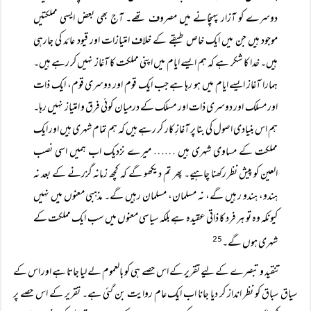
دوسرے کو آزار پہنچانے میں مصروف تھے۔ آج بھی بعض ایسی مملکتیں
موجود ہیں جن میں ایک خاص طبقے کے خلاف امتیازات اور قیود عائد کی جارہی
ہیں۔ خدا کا شکر ہے کہ ہم ایسے ایام میں اپنی مملکت کا آغاز نہیں کر رہے ہیں۔
ہمارا آغاز ایسے ایام میں ہو رہا ہے جب ایک قوم اور دوسری قوم، ایک ذات
اور مسلک اور دوسری ذات اور مسلک کے درمیان کوئی فرق و امتیاز نہیں رہا۔
ہم اس بنیادی اصول کی بنا پر آغازِ کار کر رہے ہیں کہ ہم تمام شہری ہیں اور ایک
مملکت کے مساوی شہری ہیں …… میرے نزدیک اب ہمیں اسی نصب
العین کو پیش نظر رکھنا چاہیے۔ پھر تم دیکھو گے کہ کچھ زمانہ گزرنے کے بعد نہ
ہندو، ہندو ر ہیں گے، نہ مسلمان، مسلمان رہیں گے۔ مذہبی معنوں میں نہیں
کیونکہ وہ تو ہر فرد کا ذاتی عقیدہ ہے بلکہ سیاسی معنوں میں سب ایک مملکت کے
شہری ہوں گے۔
25
تنقید و تبصرے کے لیے تقریر کے اس حصے ہی کو بالعموم لے لیا جاتا ہے اور اس کے
سیاق سباق کو نظر انداز کر دیا جانا اب ایک عام روایت بن گئی ہے۔ تقریر کے اس حصے پر