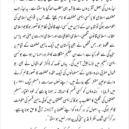
لیڈروں کی بعض تقریروں سے بلاشبہ یہی مطلب اخذ کیا جا سکتا ہے۔ یہ لیڈر جب
مملکتِ اسلامی کا یا کسی ایسی مملکت کا نام لیتے تھے جس پر قوانینِ اسلامی کی
حکومت ہوگی تو شاید ان کے ذہن میں کسی ایسے قانونی نظام کا تصور ہو گا جو اسلامی
عقائد، اسلامی قانونِ شخصی، اسلامی اخلاقیات اور اسلامی ادارت پر مبنی ہو، یا اس
سے مخلوط ہو۔ جس شخص نے بھی پاکستان میں ایک مذہبی مملکت کے قیام پر
سنجیدگی سے غور کیا ہے، اسے ان عظیم مشکلات کا ضرور احساس ہوا ہے جو کسی
ایسی اسکیم میں لازماً‌ پیش آئیں گی۔ یہاں تک کہ ڈاکٹر محمد اقبال نے بھی، جو
شمال مغربی ہندوستان کے مسلمانوں کی ایک متحدہ مملکت کا تصور قائم کرنے
والے اولین مفکر سمجھے جاتے ہیں، اپنے خطبہ صدارت
مسلم لیگ ۱۹۳۰ء)
(
میں فرمایا: ’’ہندوؤں کو کسی قسم کا اندیشہ نہ ہونا چاہیے کہ خود اختیار مسلم
مملکتوں کی تخلیق کا مطلب یہ ہو گا کہ ایسی مملکتوں میں کوئی مذہبی قسم کی حکومت
قائم ہوگی۔ یہ اصول کہ ہر گروہ کو اپنے خطوط پر آزادانہ ترقی کا حق ہونا چاہیے،
ہرگز کسی تنگ نظر فرقہ پرستی کی پیداوار نہیں ہو سکتا‘‘۔