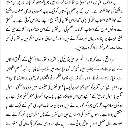
یہ دونوں اقتباس اس سوچ کی نمائندگی کرتے ہیں جو پاکستان کو ایک لادین ریاست
دیکھنے کی خواہشمند ہے۔ اس کے برعکس پاکستان کو ایک جدید جمہوری فلاحی مملکت دیکھنے
کے خواہشمند اصحابِ فکر کی بڑی تعداد اس تقریر کی تشریح اپنے انداز میں کرتی ہے۔ بدقسمتی
سے دونوں طرح کے اصحابِ فکر قائد اعظم کی اس تقریر کے اس متذکرہ بالا ٹکڑے ہی کے
متنی تجزیے پر اپنا زورِ بیان صَرف کرتے ہیں، اور جس سیاق اور پس منظر میں یہ تقریر کی گئی
ہے اسے یکسر نظر انداز کر دیتے ہیں۔
امرِ واقع یہ ہے کہ قائد اعظم محمد علی جناح کی یہ تقریر دستور ساز اسمبلی کے اقلیتی ارکان
کے ان خدشات کے جواب میں تھی کہ نئی ریاست میں مذہب کی بنیاد پر غیر مسلم اقلیتوں
سے امتیاز برتا جائے گا۔ اس کے ذریعے قائد اعظم نے اقلیتوں کو مذہبی رواداری کا پیغام
دیا۔ اس لیے اس تقریر کو کسی بھی طور پر ایک پالیسی تقریر کی حیثیت نہیں دی جا سکتی۔ اصولِ
تفسیر یا اصولِ تاریخ کے آئینے میں اس کا جائزہ لینے پر ایک جدا تصور کی منظر کشی ہوتی ہے۔ یہ
دونوں مکاتبِ فکر جس چیز کو محور بناتے ہیں وہ بڑی حد تک اخباری علم کے ایک حصے پر
مشتمل ہوتا ہے۔ اصولِ تفسیر کی اصطلاح میں اس تقریر کے پس منظر ہی پر غور کرنے سے
صورت حال مکمل طور پر واضح ہوتی ہے۔ اس لیے ضروری ہے کہ پاکستان کی دستور ساز