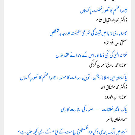
قائد اعظم کا تصورِ مُملکتِ پاکستان
ڈاکٹر شہزاد اقبال شام
کاروباری دنیا میں قبضہ کی شرعی حقیقت اور جدید شکلیں
مفتی سید انور شاہ
خزانۂ الٰہی کی کنجی دُعا اور اس کے دندانے لقمۂ حلال
مولانا محمد طارق نعمان گڑنگی
پاکستان میں اسلامائزیشن، توہینِ رسالت کا مسئلہ، قائدِ اعظم کا تصورِ پاکستان
ڈاکٹر محمد مشتاق احمد
مولانا عبد الودود
پاک بنگلہ تعلقات — علماء کی سفارت کاری
عمار خان یاسر
غزہ میں جنگ بندی: کیا وہ فلسطینی ریاست کے قیام کے لیے کچھ مفید ہے؟