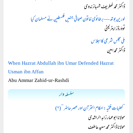
ڈاکٹر محمد غطریف شہباز ندوی
لورین بوتھ — برطانوی خاتون صحافی جنہیں فلسطین نے مسلمان کیا
ٹووَرڈز ایٹرنیٹی
ملی مجلس شرعی کا اجلاس
ڈاکٹر محمد امین
When Hazrat Abdullah ibn Umar Defended Hazrat
Usman ibn Affan
Abu Ammar Zahid-ur-Rashdi
سلسلہ وار
’’خطباتِ فتحیہ: احکام القرآن اور عصرِ حاضر‘‘ (۶)
مولانا ابوعمار زاہد الراشدی
مولانا ڈاکٹر محمد سعید عاطف