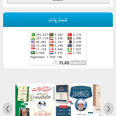
شماریات
❮
❯