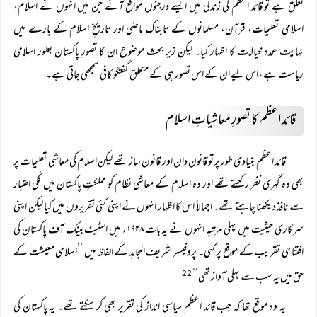
تعلق ہے تو قائد اعظم کی زندگی میں ایسے درجنوں مواقع آئے جن میں انہوں نے اسلام،
اسلامی تعلیمات، قرآن، مسلمانوں کے تابناک ماضی اور تاریخِ اسلام کے بارے میں
نہایت عمدہ خیالات کا اظہار کیا۔ لیکن زیر بحث موضوع ان کا تصورِ پاکستان بطور اسلامی
ریاست ہے، اس لیے ان کے اس تصور ہی کے متعلق گفتگو کافی سمجھی جاتی ہے۔
قائد اعظم کا تصورِ معاشیاتِ اسلام
قائد اعظم بنیادی طور پر تو قانون دان اور قانون ساز تھے لیکن اسلام کی معاشی تعلیمات پر
بھی وہ گہری نظر رکھتے تھے اور وہ اسلام کے معاشی نظام کو مملکتِ پاکستان میں کُلی اعتبار
سے نافذ دیکھنا چاہتے تھے۔ اجمالاً اس کا اظہار انہوں نے اپنی کئی تقریروں میں کیا لیکن اپنی
سرکاری حیثیت میں پہلی مرتبہ انہوں نے یہ بات ۱۹۴۸ء میں اسٹیٹ بینک آف پاکستان کی
افتتاحی تقریب کے موقع پر کہی۔ پروفیسر شریف المجاہد کے الفاظ میں ’’اسلامی معیشت کے
حق میں یہ سب سے پہلی آواز تھی‘‘
22
یہ وہ موقع تھا کہ جب قائد اعظم سیاسی انداز کی تقریر بھی کر سکتے تھے۔ یہ پاکستان کی