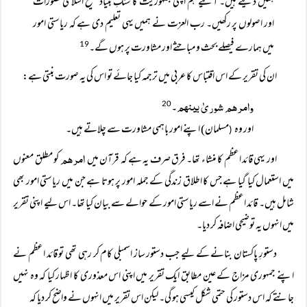
ہمیں دیئے ہیں۔ آئیے ہم اپنی جمہوریت کا سنگِ بنیاد صحیح اسلامی تصورات
اور اصولوں پر رکھیں۔ رب العزت نے ہمیں یہی تعلیم دی ہے کہ ریاستی امور
میں ہمارے فیصلے بحث و مباحثے اور مشاورت پر ہوں گے۔
19
ان کی تقریر کے اس اقتباس کا عربی میں ترجمہ کیا جائے تو اس کی یہ صورت بنتی ہے:
وامرھم شوریٰ بینھم
۔
20
اور وہ
مسلمان) اپنے امور باہمی مشاورت سے چلاتے ہیں۔
(
امرھم
اور یہی قائد اعظم کا منشاء تھا۔ فرق صرف یہ ہے کہ قرآن میں
کو مطلق معنوں
میں استعمال کیا گیا ہے جس کا اطلاق زندگی کے جملہ امور پر ہوتا ہے جن میں ریاستی امور بھی
شامل ہیں۔ قائد اعظم نے اسے ریاستی امور کے حوالے سے بیان کیا تھا۔ اس لیے اپنی تقریر
میں انہوں یہ توضیحی اضافہ کر دیا۔
دستورِ پاکستان بنانے کے لیے جب دستور ساز اسمبلی کام کر رہی تھی تو قائد اعظم نے
اپنے جمہوری مزاج کے عین مطابق ایک تقریر میں اپنی اس معذوری کا اظہار کیا کہ وہ نہیں
جانتے کہ اس دستور کی حتمی شکل کیسی ہو گی۔ لیکن اس تقریر میں انہوں نے واضح کر دیا کہ