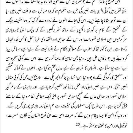
اس موقع پر قائد اعظم نے جو تقریر کی اس سے بخوبی اندازہ کیا جا سکتا ہے کہ انہوں نے
اپنی تقریر میں کوئی ایسی بات نہیں کی جس سے معلوم ہو کہ وہ مسائل سے واقف نہیں ہیں، یا
ان سے توجہ ہٹانا چاہتے ہیں۔ اس کی بجائے انہوں نے زور دے کر کہا کہ وہ اسٹیٹ بینک
کے تحقیق کے کام پر گہری دلچسپی کے ساتھ نظر رکھیں گے کہ بینک اپنی کاروباری
سرگرمیوں میں اسلامی تصورات اور اس کے سماجی اور اقتصادی طرز عمل کا کس قدر خیال
رکھتا ہے۔ ان کا کہنا تھا کہ مغرب کے معاشی نظام نے انسانیت کے لیے ایسے مسائل پیدا
کر دیئے ہیں جو نا قابلِ حل ہیں۔ دنیا جس تباہی کا سامنا کر رہی ہے، اس سے کوئی معجزہ ہی
اب اسے بچا سکتا ہے۔ انسان کا انسان کے لیے عدل ختم ہو گیا ہے۔ انہوں نے کہا کہ تکنیکی
اور صنعتی کارکردگی کے باوجود دنیا اس انتہاء پر جا کر الجھ چکی ہے، تاریخ میں جس کی کوئی مثال
نہیں ملتی۔ اس لیے ہمیں اپنی راہِ عمل لازماً خود متعین کرنا چاہیے۔ اور برابری کے عالم گیر
اسلامی تصور اور سماجی عدل کے صحیح اسلامی تصور پر مبنی ایک معاشی نظام دنیا کے سامنے
پیش کرنا چاہیے۔ اس طرح ایک مسلمان کی حیثیت سے ہم اپنی ذمہ داری پوری کریں گے۔
اور دنیا کو امن کا ایسا پیغام دیں گے کہ صرف اسی سے بنی نوع انسان کی فلاح، مسرت،
خوشحالی اور امن کا تحفظ ہو سکتا ہے۔
23