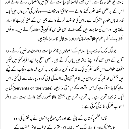
بہت کچھ لکھا جا چکا ہے۔ اس حصے کو اسلامی ریاست کے حق میں استعمال کرنے والے اور
اس کے برعکس نقطہ نظر رکھنے والے — موافق اور مخالف — دونوں کی تحریروں میں ایک
قدر نمایاں طور پر مشترک ہے۔ اس کی مخالفت کرنے والے بھی اس کے متنی تجزیے کا سہارا
لیتے ہیں اور اس کی حمایت میں لکھنے والے بھی متن ہی کا تجزیاتی مطالعہ کرتے ہیں۔ دونوں
نقطہ ہائے نظر بالعموم طلاقتِ لسانی اور اور استدلال کا سہارا لیتے ہیں۔
جو لوگ ملک کو مذہب یا اسلام کے اصولوں پر قائم ریاست دیکھنا پسند نہیں کرتے، وہ
تقریر کے اس حصے کو اپنے انداز میں بیان کرتے ہیں۔ علمی سطح پر ایسے افراد کئی ہیں لیکن
بخوفِ طوالت اس نقطہ نظر کی ایک نمائندہ تحریر ملاحظہ ہو۔ یہ تحریر فساداتِ پنجاب کے نتیجے
میں جسٹس محمد منیر کی سربراہی میں قائم تحقیقاتی عدالت کی پیش کردہ رپورٹ سے لی گئی۔ اس
لیے کہا جا سکتا ہے کہ اس وقت کے ریاستی ملازمین
) کی یہ
Servants of the State
(
ایک نمائندہ تحریر ہے۔ یہ تحریر، تحریر میں جھلکنے والا تصور رکھنے والے بہت سے دیگر
اصحابِ فکر کی نمائندگی کرتی ہے:
قائد اعظم پاکستان کے بانی تھے اور جس موقع پر انہوں نے یہ تقریر کی، وہ
تاریخِ پاکستان کا پہلا سنگِ میل تھا۔ اس تقریر کے مخاطب اپنی مملکت کے