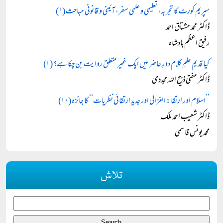
سپریم کورٹ کا تجربہ، تعلیمی و علمی سفر، آئینی و قانونی مباحث (۱)
ڈاکٹر محمد مشتاق احمد
رفیق اعظم بادشاہ
کیا قدیم علمِ کلام دورِ حاضر میں ایک غیر متعلق روایت بن چکا ہے؟ (۱)
ڈاکٹر مفتی ذبیح اللہ مجددی
’’اسلام اور ارتقا: الغزالی اور جدید ارتقائی نظریات‘‘ کا جائزہ (۱۰)
ڈاکٹر شعیب احمد ملک
محمد یونس قاسمی
تلاش