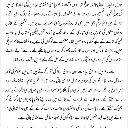
تاریخ کا ایک انتہائی نازک موقع تھا۔ اس وقت تمام ریاستی مشنری مہاجرین کی آباد کاری میں
لگی ہوئی تھی۔ تقسیمِ ہند سے ملنے والے مشترک مالی اثاثے ہندوستان نے روک لیے تھے،
خزانے میں اتنی رقم بھی نہیں تھی کہ روز مرہ ریاستی امور چلائے جائیں۔ کشمیر کے محاذ پر
دونوں ملکوں کی فوجیں پوری تیاری کے ساتھ جنگ پر آمادہ تھیں لیکن پاکستان کی یہ حالت
تھی کہ لڑنے کے لیے گولہ بارود نہیں تھا۔ مملکت سے لوگوں کی بے پناہ توقعات قائم ہو چکی
تھیں۔ ہنر مند کارکن اور سرمایہ کار ملک چھوڑ کر ہندوستان جا چکے تھے۔ نئے آنے والے
ہنر مندوں کی آباد کاری وہ گنجلگ مسئلہ تھا جس کے حل کے لیے طویل وقت درکار تھا۔
ایسے عالم میں روایتی سیاست دان روایتی انداز کی تقریر کرتے ہیں جس میں عوام کی توجہ
مسائل سے ہٹا کر نعروں کی طرف مبذول کرا دی جاتی ہے۔ قائد اعظم یہ کام کر سکتے تھے۔ وہ
اس موقع پر لگے بندھے انداز میں غریبوں کی فلاح و بہبود کے لیے پالیسیاں تیار کرنے پر زور
دے سکتے تھے۔ وہ ملک سے غربت کے خاتمے میں مدد دینے والی پالیسیاں تیار کرنے کو
بھی کہہ سکتے تھے۔ ریاست کی معاشی و اقتصادی حالت درست کرنے کے یہی وہ ابتدائی ایام
ہوتے ہیں جب قبلہ متعین کیا جاتا ہے، یا لوگوں کی توجہ مسائل سے ہٹائی جاتی ہے۔