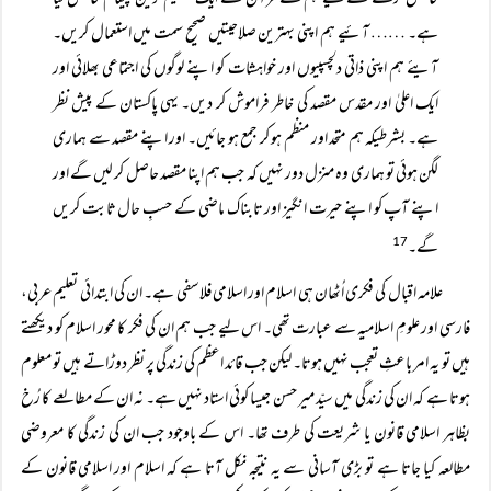
حاصل کرنے کے لیے ہم نے قرآن سے ایک عظیم ترین پیغام حاصل کیا
ہے۔ …… آئیے ہم اپنی بہترین صلاحیتیں صحیح سمت میں استعمال کریں۔
آیئے ہم اپنی ذاتی دلچسپیوں اور خواہشات کو اپنے لوگوں کی اجتماعی بھلائی اور
ایک اعلیٰ اور مقدس مقصد کی خاطر فراموش کر دیں۔ یہی پاکستان کے پیش نظر
ہے۔ بشرطیکہ ہم متحد اور منظم ہو کر جمع ہو جائیں۔ اور اپنے مقصد سے ہماری
لگن ہوئی تو ہماری وہ منزل دور نہیں کہ جب ہم اپنا مقصد حاصل کر لیں گے اور
اپنے آپ کو اپنے حیرت انگیز اور تابناک ماضی کے حسبِ حال ثابت کریں
گے۔
17
علامہ اقبال کی فکری اُٹھان ہی اسلام اور اسلامی فلاسفی ہے۔ ان کی ابتدائی تعلیم عربی،
فارسی اور علومِ اسلامیہ سے عبارت تھی۔ اس لیے جب ہم ان کی فکر کا محور اسلام کو دیکھتے
ہیں تو یہ امر باعثِ تعجب نہیں ہوتا۔ لیکن جب قائد اعظم کی زندگی پر نظر دوڑاتے ہیں تو معلوم
ہوتا ہے کہ ان کی زندگی میں سیّد میر حسن جیسا کوئی استاد نہیں ہے۔ نہ ان کے مطالعے کا رُخ
بظاہر اسلامی قانون یا شریعت کی طرف تھا۔ اس کے باوجود جب ان کی زندگی کا معروضی
مطالعہ کیا جاتا ہے تو بڑی آسانی سے یہ نتیجہ نکل آتا ہے کہ اسلام اور اسلامی قانون کے