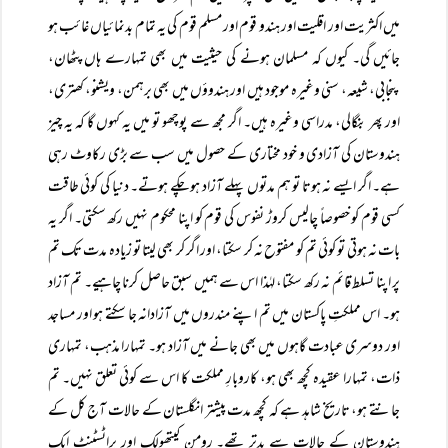
میں اکثریت اور اقلیت اور ہندو قوم اور مسلم قوم کی یہ تمام بدنمائیاں غائب ہو
جائیں گی۔ کیوں کہ مسلمان ہونے کی حیثیت میں بھی تمہارے ہاں پٹھان،
پنجابی، شیعہ، سنی وغیرہ موجود ہیں اور ہندوؤں میں بھی برہمن، ویشنو، کھتری،
اور پھر بنگالی، مدراسی وغیرہ ہیں۔ اگر مجھ سے پوچھو تو میں یہ کہوں گا کہ یہ چیز
ہندوستان کی آزادی و خود مختاری کے حصول میں سب سے بڑی رکاوٹ رہی
ہے۔ اگر ایسے نہ ہوتا تو ہم مدتوں پہلے آزاد ہو چکے ہوتے۔ دنیا کی کوئی طاقت
کسی قوم کو خصوصاً‌ چالیس کروڑ نفوس کی قوم کو اپنا محکوم نہیں رکھ سکتی۔ اگر یہ
بات نہ ہوتی تو کوئی تم کو مفتوح نہ کر سکتا، اور اگر کر بھی لیتا تو زیادہ مدت تک تم
پر اپنا تسلط قائم نہ رکھ سکتا، لہٰذا اس سے ہمیں سبق حاصل کرنا چاہیے۔ تم آزاد
ہو۔ اس مملکتِ پاکستان میں تم اپنے مندروں میں آزادانہ جا سکتے ہو اور مساجد
اور دوسری عبادت گاہوں میں بھی جانے میں آزاد ہو۔ تمہارا مذہب، تمہاری
ذات، تمہارا عقیدہ کچھ بھی ہو، کاروبارِ مملکت کا اس سے کوئی تعلق نہیں۔ تم
جانتے ہو، تاریخ شاہد ہے کہ کچھ مدت پیشتر انگلستان کے حالات آج کل کے
ہندوستان کے حالات سے بدتر تھے۔ رومن کیتھولک اور پراٹسٹنٹ ایک