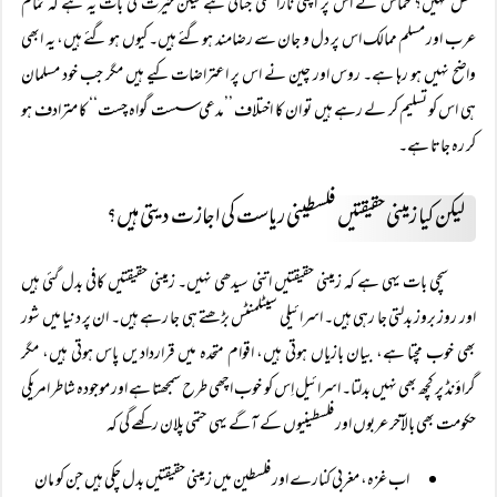
شکل نہیں؟ حماس نے اس پر اپنی ناراضگی جتائی ہے لیکن حیرت کی بات یہ ہے کہ تمام
عرب اور مسلم ممالک اس پر دل و جان سے رضامند ہوگئے ہیں۔ کیوں ہو گئے ہیں، یہ ابھی
واضح نہیں ہو رہا ہے۔ روس اور چین نے اس پر اعتراضات کیے ہیں مگر جب خود مسلمان
ہی اس کو تسلیم کر لے رہے ہیں تو ان کا اختلاف ’’مدعی سست گواہ چست‘‘ کا مترادف ہو
کر رہ جاتا ہے۔
لیکن کیا زمینی حقیقتیں فلسطینی ریاست کی اجازت دیتی ہیں؟
سچی بات یہی ہے کہ زمینی حقیقتیں اتنی سیدھی نہیں۔ زمینی حقیقتیں کافی بدل گئی ہیں
اور روز بروز بدلتی جا رہی ہیں۔ اسرائیلی سیٹلمنٹس بڑھتے ہی جا رہے ہیں۔ ان پر دنیا میں شور
بھی خوب مچتا ہے، بیان بازیاں ہوتی ہیں، اقوام متحدہ میں قراردادیں پاس ہوتی ہیں، مگر
گراؤنڈ پر کچھ بھی نہیں بدلتا۔ اسرائیل اِس کو خوب اچھی طرح سمجھتا ہے اور موجودہ شاطر امریکی
حکومت بھی بالآخر عربوں اور فلسطینیوں کے آگے یہی حتمی پلان رکھے گی کہ
اب غزہ، مغربی کنارے اور فلسطین میں زمینی حقیقتیں بدل چکی ہیں جن کو مان