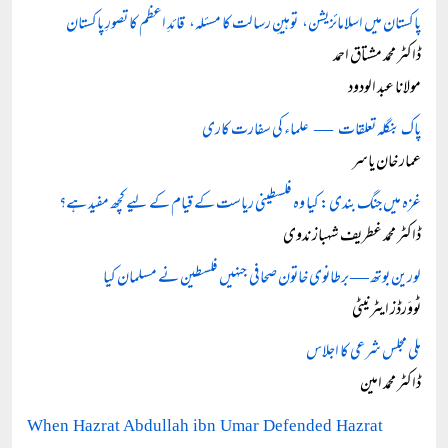
پاکستان میں اسلامائزیشن، توہینِ رسالت کا مسئلہ، قائدِ اعظم کا تصورِ پاکستان
ڈاکٹر محمد مشتاق احمد
مولانا عبد الودود
پاک بنگلہ تعلقات — علماء کی سفارت کاری
عمار خان یاسر
غزہ میں جنگ بندی: کیا وہ فلسطینی ریاست کے قیام کے لیے کچھ مفید ہے؟
ڈاکٹر محمد غطریف شہباز ندوی
لورین بوتھ — برطانوی خاتون صحافی جنہیں فلسطین نے مسلمان کیا
ٹووَرڈز ایٹرنیٹی
ملی مجلس شرعی کا اجلاس
ڈاکٹر محمد امین
When Hazrat Abdullah ibn Umar Defended Hazrat