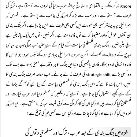
نہ کر سکے۔ یہ اقتصادی و سفارتی پریشر عرب دنیا کی طرف سے آ سکتا ہے، ترکی کی
ignore
طرف سے آ سکتا ہے، اور سب سے بڑھ کر امریکہ کی جانب سے پڑ سکتا ہے۔ افسوس کہ
اسرائیل پر یہ پریشر کسی بھی صورت میں کسی بھی طرف سے نہیں پڑ رہا ہے۔ اگر جنگ بندی
ان تینوں عوامل کو اور مضبوط کرے تو یہ فائدہ مند ہے۔ اگر نہیں، تو یہ بس ایک پاز بٹن ہے
پلے بٹن نہیں۔ جنگ بندی فلسطینی ریاست کے قیام کے لیے مفید تب ہوگی جب یہ سیاسی
تبدیلی کے دروازے کھولے۔ اگر یہ صرف اسرائیلی بمباری روکنے تک محدود ہو تو اس کا
فائدہ انتہائی محدود ہوگا۔ فارن پالیسی کی دنیا میں جنگ کا ہر وقفہ بے معنی ہوتا ہے جب تک
وہ کسی بڑے
کی طرف نہ لے جائے۔ اب معاملہ صرف جنگ بندی کا
strategic shift
نہیں، اس بات کا ہے کہ اس جنگ بندی کو فلسطینی ریاست کے بیانیے کو آگے بڑھانے
کے لیے کیسے استعمال کیا جاتا ہے۔ آئیے کہ دیکھیں کہ مسلم دنیا اور عرب قیادت اور
فلسطینی کیا کر رہے ہیں اور کیا ان کی کارکردگی سے کوئی مثبت امید کی جا سکتی ہے۔ نیز امریکہ
غزہ میں کیا کر رہا ہے اور کیا کرنا چاہتا ہے اور کیا اس سے کسی خیر کی توقع ہے؟
غزہ میں جنگ بندی کے بعد عرب، ترک اور مسلم قیادتوں کی