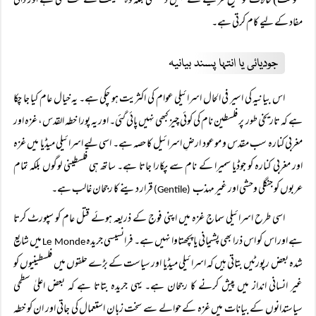
حکومت) حالات کو صحیح طریقے سے نہیں دیکھتی بلکہ وہ حقیقت سے کٹ گئی ہے اور ذاتی
مفاد کے لیے کام کرتی ہے۔
جودیائی یا انتہا پسند بیانیہ
اس بیانیہ کی اسیر فی الحال اسرائیلی عوام کی اکثریت ہو چکی ہے۔ یہ خیال عام کیا جا چکا
ہے کہ تاریخی طور پر فلسطین نام کی کوئی چیز کبھی نہیں پائی گئی۔ اور یہ پورا خطہ القدس، غزہ اور
مغربی کنارہ سب مقدس و موعود ارضِ اسرائیل کا حصہ ہے۔ اسی لیے اسرائیلی میڈیا میں غزہ
اور مغربی کنارہ کو جوڈیا سمیرا کے نام سے پکارا جاتا ہے۔ ساتھ ہی فلسطینی لوگوں بلکہ تمام
عربوں کو جنگلی وحشی اور غیر مہذب
قرار دینے کا رجحان غالب ہے۔
(Gentile)
اسی طرح اسرائیلی سماج غزہ میں اپنی فوج کے ذریعہ ہوئے قتل عام کو سپورٹ کرتا
ہے اور اس کو اس ذرا بھی پشیمانی یا پچھتاوا نہیں ہے۔ فرانسیسی جریدہ
میں شایع
Le Monde
شدہ بعض رپورٹیں بتاتی ہیں کہ اسرائیلی میڈیا اور سیاست کے بڑے حلقوں میں فلسطینیوں کو
غیر انسانی انداز میں پیش کرنے کا رجحان ہے۔ یہی جریدہ بتاتا ہے کہ بعض اعلیٰ سطحی
سیاستدانوں کے بیانات میں غزہ کے حوالے سے سخت زبان استعمال کی جاتی اور ان کو خطہ