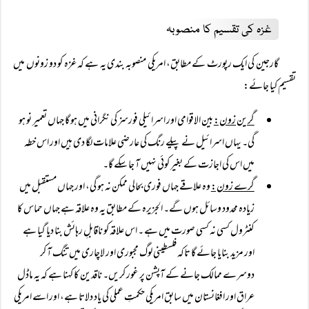
غزہ کی تقسیم کا منصوبہ
گارجین کی ایک رپورٹ کے مطابق، امریکی منصوبہ بندی یہ ہے کہ غزہ کو دو زونوں میں
تقسیم کیا جائے:
گرین زون:
بین الاقوامی اور اسرائیلی فورسز کی نگرانی میں ہو گا جہاں تعمیر نو ہو
گی۔ یہاں اسرائیل نے پیلے رنگ کی عارضی علامات لگا دی ہیں اور اس خطہ
میں اس کی اجازت کے بغیر کوئی نہیں آ جا سکے گا۔
گرے زون:
وہ علاقے جہاں فوری بحالی ممکن نہ ہو گی، اور جہاں مستقبل میں
زیادہ محدود وسائل ہوں گے۔ الجزیرہ کے مطابق یہ وہ علاقہ ہے جہاں حماس کا
کنٹرول کسی نہ کسی صورت میں ہے ۔ اس علاقہ کو ناقابلِ رہائش بنا دیا گیا ہے
اور مزید بنایا جائے گا تاکہ فلسطینی لوگ مجبوری اور لاچاری میں تنگ آ کر
دوسرے ممالک جانے کے آپشن پر غور کریں۔ ناقدین کا کہنا ہے کہ یہ ماڈل
عراق اور افغانستان میں سابق امریکی حکمتِ عملی کی یاد دلاتا ہے، اور اسے امریکی