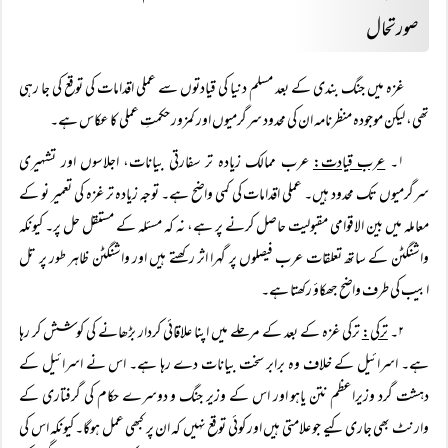
صورتحال
غزہ میں جنگ بندی کے بعد مسلم دنیا کی قیادتوں سے عملی اقدامات کی توقع کی جا رہی
تھی، لیکن موجودہ منظرنامہ ان کی محدود سرگرمیوں اور کمزور حکمتِ عملی کا عکاس ہے۔
۱۔
عرب قیادت:
عرب ممالک زیادہ تر سفارتی بیانات، اجلاسوں اور تشہیری
سرگرمیوں تک محدود ہیں۔ عملی اقدامات کی کمی واضح ہے۔ توجہ زیادہ تر غزہ کی تعمیر نو کے
معاملہ میں بین الاقوامی مقبولیت حاصل کرنے پر ہے، نہ کہ مسئلہ کے مستقل حل پر۔ کیونکہ
واشنگٹن کے ساتھ تعلقات عرب فیصلوں پر گہرا اثر رکھتے ہیں اور واشنگٹن ظاہر طور پر تل
ابیب کی طرف واضح جھکاؤ رکھتا ہے۔
۲۔
ترکی:
ترکی غزہ کے بعد کے مرحلے میں اپنا علاقائی کردار بڑھانے کی کوشش کر رہا
ہے۔ اسرائیل کے خلاف وہ برابر سخت بیانات دے رہا ہے۔ اس نے اسرائیل کے
دہشت گرد وزیراعظم نتن یاہو اور اس کے وزیر جنگ و دوسرے حکام کی گرفتاری کے
وارنٹ بھی جاری کیے جو علامتی ہیں اور کوئی توقع نہیں کہ ان پر کبھی عمل ہوگا۔ کیونکہ اس کی