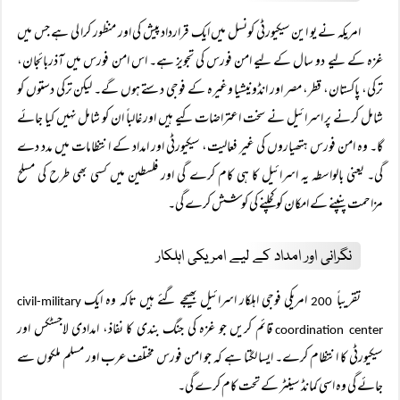
امریکہ نے یو این سیکیورٹی کونسل میں ایک قرارداد پیش کی اور منظور کرا لی ہے جس میں
غزہ کے لیے دو سال کے لیے امن فورس کی تجویز ہے۔ اس امن فورس میں آذربائجان،
ترکی، پاکستان، قطر، مصر اور انڈونیشیا وغیرہ کے فوجی دستے ہوں گے۔ لیکن ترکی دستوں کو
شامل کرنے پر اسرائیل نے سخت اعتراضات کیے ہیں اور غالباً‌ ان کو شامل نہیں کیا جائے
گا۔ وہ امن فورس ہتھیاروں کی غیر فعالیت، سیکیورٹی اور امداد کے انتظامات میں مدد دے
گی۔ یعنی بالواسطہ یہ اسرائیل کا ہی کام کرے گی اور فلسطین میں کسی بھی طرح کی مسلح
مزاحمت پنپنے کے امکان کو کچلنے کی کوشش کرے گی۔
نگرانی اور امداد کے لیے امریکی اہلکار
تقریباً
امریکی فوجی اہلکار اسرائیل بھیجے گئے ہیں تاکہ وہ ایک
civil-military
200
قائم کریں جو غزہ کی جنگ بندی کا نفاذ، امدادی لاجسٹکس اور
coordination center
سیکیورٹی کا انتظام کرے۔ ایسا لگتا ہے کہ جو امن فورس مختلف عرب اور مسلم ملکوں سے
جائے گی وہ اسی کمانڈ سینٹر کے تحت کام کرے گی۔