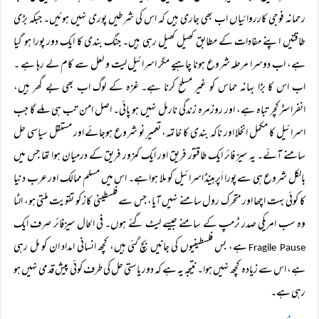
رحمانہ فوجی کارروائیاں اب بھی جاری ہیں کہ اس کی شرطیں پوری نہیں ہوئیں۔ جبکہ بڑی
طاقتیں اپنے مفادات کے مطابق کھیل کھیل رہی ہیں۔ جنگ بندی کا ایک دور پورا ہو گیا
ہے، اب دوسرا مرحلہ شروع ہونا چاہیے مگر اسرائیل لیت و لعل سے کام لے رہا ہے ۔
اب اس کا بڑا بہانہ حماس کو غیر مسلح کرنا ہے۔ غزہ کے لوگ اب بھی بے گھر ہیں،
انفراسٹرکچر تباہ ہے، اور روزمرہ زندگی نارمل نہیں ہو پائی۔ اصل امن تب ہی ملے گا جب
اسرائیل کا مکمل انخلا اور ناکہ بندی کا خاتمہ، تعمیرِ نو شروع ہوجائے اور مستقل سیاسی حل
سامنے آئے۔ یہ سیز فائر ایک طاقتور فریق اور ایک کمزور فریق کے درمیان ہوا تھا جس میں
بالکل شروع ہی سے پورا اَپرہینڈ اسرائیل کو ملا ہوا ہے۔ اس میں مسلم ممالک اور عرب دنیا
کا کوئی بہت اچھا اور متحرک رول سامنے نہیں آیا، جس سے فلسطینی کاز کو تقویت ملتی ہو، الٹا
وہ سب امریکی صدر ٹرمپ کے سامنے جیسے لیٹ گئے ہوں۔ فی الحال سیزفائر صرف ایک
ہے، بس فلسطینیوں کی جانیں بچ گئی ہیں، کچھ انسانی امداد ان کو مل رہی
Fragile Pause
ہے، اس سے زیادہ کچھ نہیں ہوا۔ نتیجہ یہ ہے کہ دور یاستی حل کی طرف کوئی پیش قدمی نہیں ہو
رہی ہے۔