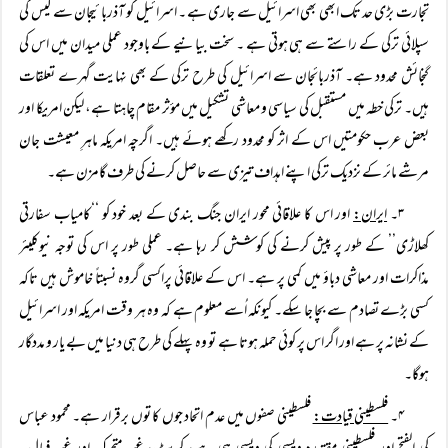
تجارت بڑی حد تک ابھی بھی اسرائیل سے جاری ہے ۔ اسرائیل کو آذربائیجان سے گیس کی
سپلائی ترکی کے راستے سے ہی ہوتی ہے ۔ سخت بیانیے کے باوجود عملی میدان میں اس کی
گنجائش محدود ہے۔ آذربائجان سے اسرائیل کی طرح ترکی کے بھی نہایت گہرے تعلقات
ہیں۔ ترکی خطہ میں مستقبل کی سیاسی و معاشی تشکیل میں مؤثر مقام چاہتا ہے، لیکن امریکا اور
بعض عرب حکومتیں اس کے اثر کو محدود رکھے ہوئے ہیں۔ اگرچہ امریکہ ماہرِ معیشت جان
مرشے مائر کے نزدیک ترکی اپنے اہداف تیزی سے حاصل کرنے کی طرف گامزن ہے۔
۳۔
ایران:
اور اس کا علاقائی محور ایران جنگ بندی کے بعد خود کو ‘‘کامیاب سفارتی
کھلاڑی’’ کے طور پر پیش کرنے کی کوشش کر رہا ہے۔ عملی طور پر اس کی توجہ نیوکلیئر
مذاکرات اور معاشی دباؤ میں کمی پر ہے۔ اس کے علاقائی پراکسی گروہ نسبتاً خاموش ہیں تاکہ
کسی بڑے تصادم سے بچا جا سکے۔ کیونکہ اُسے معلوم ہے کہ وہ ہر وقت امریکہ اور اسرائیل
کے نشانہ پر ہے اور اگر اس پر کوئی حملہ ہوتا ہے تو وہ پہلے کی طرح ہی دنیا میں بے یار و مددگار
ہوگا۔
۴۔
فلسطینی قیادت:
فلسطینی صفوں میں عدم اتحاد جوں کا توں برقرار ہے۔ محمود عباس