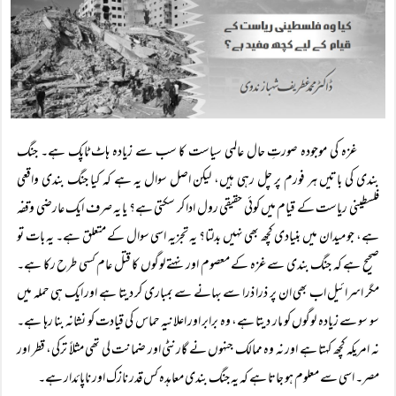
غزہ کی موجودہ صورتِ حال عالمی سیاست کا سب سے زیادہ ہاٹ ٹاپک ہے۔ جنگ
بندی کی باتیں ہر فورم پر چل رہی ہیں، لیکن اصل سوال یہ ہے کہ کیا جنگ بندی واقعی
فلسطینی ریاست کے قیام میں کوئی حقیقی رول ادا کر سکتی ہے؟ یا یہ صرف ایک عارضی وقفہ
ہے، جو میدان میں بنیادی کچھ بھی نہیں بدلتا؟ یہ تجزیہ اسی سوال کے متعلق ہے۔ یہ بات تو
صحیح ہے کہ جنگ بندی سے غزہ کے معصوم اور نہتے لوگوں کا قتل عام کسی طرح رکا ہے۔
مگر اسرائیل اب بھی ان پر ذرا ذرا سے بہانے سے بمباری کر دیتا ہے اور ایک ہی حملہ میں
سو سو سے زیادہ لوگوں کو مار دیتا ہے، وہ برابر اور اعلانیہ حماس کی قیادت کو نشانہ بنا رہا ہے۔
نہ امریکہ کچھ کہتا ہے اور نہ وہ ممالک جنہوں نے گارنٹی اور ضمانت لی تھی مثلاً ترکی، قطر اور
مصر۔ اسی سے معلوم ہو جاتا ہے کہ یہ جنگ بندی معاہدہ کس قدر نازک اور ناپائدار ہے۔