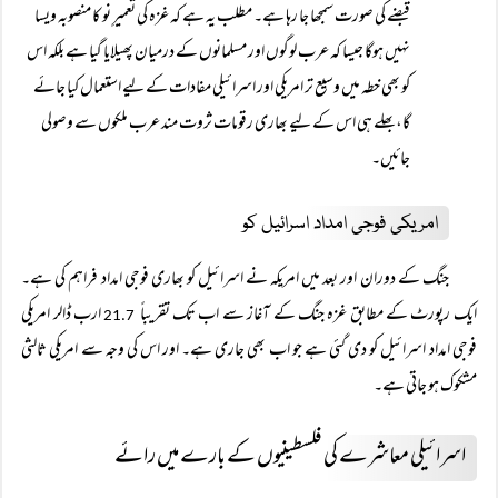
قبضے کی صورت سمجھا جا رہا ہے۔ مطلب یہ ہے کہ غزہ کی تعمیرِ نو کا منصوبہ ویسا
نہیں ہوگا جیسا کہ عرب لوگوں اور مسلمانوں کے درمیان پھیلایا گیا ہے بلکہ اس
کو بھی خطہ میں وسیع تر امریکی اور اسرائیلی مفادات کے لیے استعمال کیا جائے
گا، بھلے ہی اس کے لیے بھاری رقومات ثروت مند عرب ملکوں سے وصولی
جائیں۔
امریکی فوجی امداد اسرائیل کو
جنگ کے دوران اور بعد میں امریکہ نے اسرائیل کو بھاری فوجی امداد فراہم کی ہے۔
ایک رپورٹ کے مطابق غزہ جنگ کے آغاز سے اب تک تقریباً
ارب ڈالر امریکی
21.7
فوجی امداد اسرائیل کو دی گئی ہے جو اب بھی جاری ہے۔ اور اس کی وجہ سے امریکی ثالثی
مشکوک ہو جاتی ہے۔
اسرائیلی معاشرے کی فلسطینیوں کے بارے میں رائے