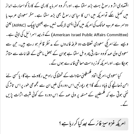
اقتصادی اثر و رسوخ بہت بڑھ سکتا ہے۔ اور اگر وہ سرمایہ کاری کے کارڈ کو اسمارٹ انداز
میں کھیل سکے تو امریکہ میں اس کا سیاسی رسوخ بھی بڑھ سکتا ہے۔ مگر سعودی عرب یا
دوسرے عرب ممالک کی امریکہ میں کوئی ایسی لابنگ نہیں ہے جیسی ایپیک
یعنی
(AIPAC)
) کے ذریعہ اسرائیل کی لابی ہے۔
American Israel Public Affairs Committee
(
ویسے نئے امریکی سعودی تعلقات دو طرفہ فائدوں کے مد نظر قائم ہو رہے ہیں۔ جن سے
سعودی ولی عہد کو وہ سفارتی چہرہ مل سکتا ہے جو ان کے بعض ماضی کے اقدامات سے متاثر
ہو چکا ہے۔ اور امریکہ کو زبردست معاشی فائدے ہوں گے۔
کیا سعودی-امریکی اتحاد فلسطینی مفادات کے تحفظ کی راہ میں رکاوٹ بنے گا، یا کسی نئے
امن ڈھانچے کی بنیاد رکھے گا؟ جو رپورٹیں اس دورہ کی ملیں ان سے مجموعی طور پر اس تاثر کی
نفی ہوتی ہے کہ فلسطین کے مسئلہ پر ولی عہد کے اِس دورہ کے کوئی مثبت اثرات پڑیں
گے۔
امریکہ غزہ سیز فائر کے بعد کیا کر رہا ہے؟