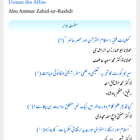
Usman ibn Affan
Abu Ammar Zahid-ur-Rashdi
سلسلہ وار
’’خطباتِ فتحیہ: احکام القرآن اور عصرِ حاضر‘‘ (۶)
مولانا ابوعمار زاہد الراشدی
مولانا ڈاکٹر محمد سعید عاطف
سپریم کورٹ کا تجربہ، تعلیمی و علمی سفر، آئینی و قانونی مباحث (۱)
ڈاکٹر محمد مشتاق احمد
رفیق اعظم بادشاہ
کیا قدیم علمِ کلام دورِ حاضر میں ایک غیر متعلق روایت بن چکا ہے؟ (۱)
ڈاکٹر مفتی ذبیح اللہ مجددی
’’اسلام اور ارتقا: الغزالی اور جدید ارتقائی نظریات‘‘ کا جائزہ (۱۰)