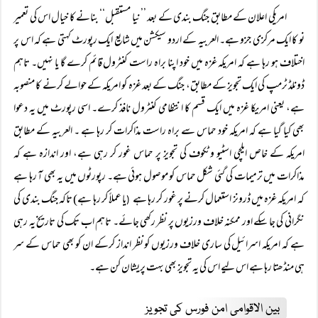
امریکی اعلان کے مطابق جنگ بندی کے بعد ’’نیا مستقبل‘‘ بنانے کا خیال اس کی تعمیر
نو کا ایک مرکزی جزو ہے۔ العربیہ کے اردو سیکشن میں شایع ایک رپورٹ کہتی ہے کہ اس پر
اختلاف ہو رہا ہے کہ امریکہ غزہ میں خود اپنا براہ راست کنٹرول قائم کرے گا یا نہیں۔ تاہم
ڈونلڈ ٹرمپ کی ایک تجویز کے مطابق، جنگ کے بعد غزہ کو امریکہ کے حوالے کرنے کا منصوبہ
ہے، یعنی امریکا غزہ میں ایک قسم کا انتظامی کنٹرول نافذ کرے۔ اسی رپورٹ میں یہ دعوا
بھی کیا گیا ہے کہ امریکہ خود حماس سے براہ راست مذاکرات کر رہا ہے ۔ العربیہ کے مطابق
امریکہ کے خاص ایلچی اسٹیو وٹکوف کی تجویز پر حماس غور کر رہی ہے، اور اندازہ ہے کہ
مذاکرات میں ترمیمات کی گئی شکل حماس کو موصول ہوئی ہے۔ رپورٹوں میں یہ بھی آ رہا ہے
کہ امریکہ غزہ میں ڈرونز استعمال کرنے پر غور کر رہا ہے
یا عملاً کر رہا ہے) تاکہ جنگ بندی کی
(
نگرانی کی جا سکے اور ممکنہ خلاف ورزیوں پر نظر رکھی جائے۔ تاہم اب تک کی تاریخ یہ رہی
ہے کہ امریکہ اسرائیل کی ساری خلاف ورزیوں کو نظر انداز کرکے ان کو بھی حماس کے سر
ہی منڈھتا رہا ہے اس لیے اس کی یہ تجویز بھی بہت پریشان کن ہے۔
بین الاقوامی امن فورس کی تجویز