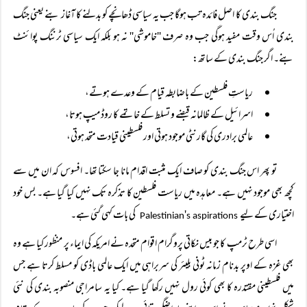
جنگ بندی کا اصل فائدہ تب ہوگا جب یہ سیاسی ڈھانچے کو بدلنے کا آغاز بنے یعنی جنگ
بندی اُس وقت مفید ہوگی جب وہ صرف ''خاموشی'' نہ ہو بلکہ ایک سیاسی ٹرننگ پوائنٹ
بنے۔ اگر جنگ بندی کے ساتھ:
ریاستِ فلسطین کے باضابطہ قیام کے وعدے ہوتے،
اسرائیل کے ظالمانہ قبضے و تسلط کے خاتمے کا روڈ میپ ہوتا،
عالمی برادری کی گارنٹی موجود ہوتی اور فلسطینی قیادت متحد ہوتی،
تو پھر اس جنگ بندی کو صاف ایک مثبت اقدام مانا جا سکتا تھا۔ افسوس کہ ان میں سے
کچھ بھی موجود نہیں ہے۔ معاہدہ میں ریاست فلسطین کا تذکرہ تک نہیں کیا گیا ہے۔ بس خود
اختیاری کے لیے
کی بات کہی گئی ہے۔
'
s aspirations
Palestinian
اسی طرح ٹرمپ کا جو بیس نکاتی پروگرام اقوام متحدہ نے امریکہ کی ایماء پر منظور کیا ہے وہ
بھی غزہ کے اوپر بدنام زمانہ ٹونی بلیئر کی سربراہی میں ایک عالمی باڈی کو مسلط کرتا ہے جس
میں فلسطینی مقتدرہ کا بھی کوئی رول نہیں رکھا گیا ہے۔ کیا یہ سامراجی منصوبہ بندی کی نئی