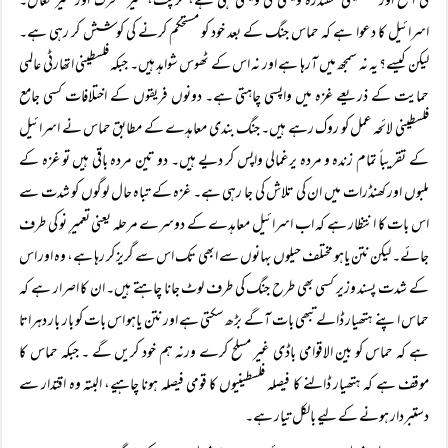
کی الفتح اور فلسطینی مقتدرہ ویسی کی ویسی ہی ہے، کرپٹ، غیر متحرک اور غیر فعال۔
اسرائیل کا دعوا ہے کہ حماس جنگ کے بعد خود کو مستحکم کرنے کی کوشش کر رہی ہے۔
لیکن کیسے؟ یہ نہ سمجھ میں آرہا ہے اور نہ اس کے ٹھوس شواہد ہیں۔ جبکہ فلسطینی اتھارٹی عالمی
حمایت کے ذریعے غزہ میں واپسی چاہتی ہے۔ دونوں فریقوں کے اختلافات کسی جامع
فلسطینی لائحہ عمل کو روک رہے ہیں۔ جنگ بندی معاہدے کے مطابق حماس نے اسرائیل
کے تقریباً تمام زندہ و مردہ یرغمالی واپس کر دیے ہیں۔ دو تین مردہ باقی ہیں تو غزہ کے
ملبوں اور کھنڈرات میں ان کی تلاش کی جا رہی ہے۔ غزہ کے تباہ حال لوگوں کو شدت سے
اس بات کا انتظار ہے کہ اب اسرائیل معاہدے کے دوسرے مرحلہ یعنی تعمیرِ نو کی طرف
جائے۔ لیکن نتن یاہو مختلف حیلوں بہانوں سے ابھی تک اس سے گریز کر رہا ہے، وہ اور اس
کے شدت پسند وزیر کسی بھی طرح جنگ کی طرف لوٹ جانا چاہتے ہیں۔ ان کا اصرار ہے کہ
حماس اپنے ہتھیار ڈالے تبھی بات آگے بڑھ سکتی ہے اور نتن یاہو اس بات کو بار بار دہراتا
ہے کہ حماس کو بین الاقوامی باڈی غیر مسلح کرے ورنہ ہم خود کریں گے ۔ جبکہ حماس کا
موقف ہے کہ ہتھیار ڈالنے کا فیصلہ فلسطینیوں کا قومی فیصلہ ہونا چاہیے، البتہ وہ اقتدار سے
دستبردار ہونے کے لیے بالکل تیار ہے۔