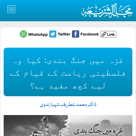
غزہ میں جنگ بندی: کیا وہ
فلسطینی ریاست کے قیام کے
لیے کچھ مفید ہے؟
ڈاکٹر محمد غطریف شہباز ندوی