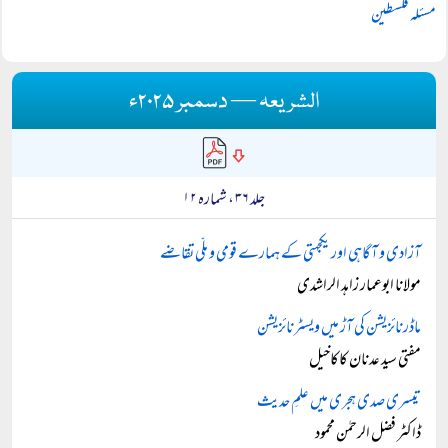
مسئلہ فلسطین
الشریعہ — دسمبر ۲۰۲۵ء
جلد ۳۶ ، شمارہ ۱۲
آزادی و آگاہی اور یکجہتی کے ہمارے قومی و ملّی تقاضے
مولانا ابوعمار زاہد الراشدی
ماڈرنائزیشن کی آڑ میں ویسٹرنائزیشن
مفتی سید عدنان کاکاخیل
تیسری صدی ہجری میں علمِ حدیث
ڈاکٹر فضل الرحمٰن محمود