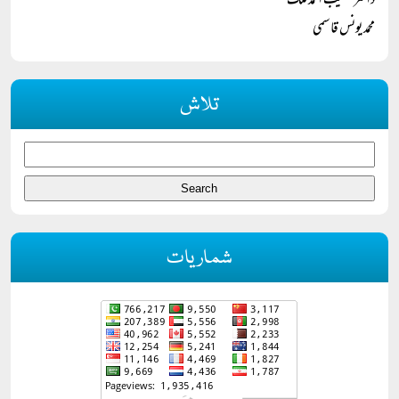
ڈاکٹر شعیب احمد ملک
محمد یونس قاسمی
تلاش
شماریات