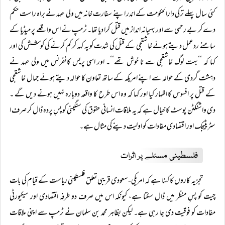
کئی سال پہلے ترکی دارالحکومت کے اندر اپنے سفارت خانہ میں ولی عہد نے براہ راست حکم
دے کر بے رحمی سے اور بہیمانہ انداز میں قتل کرا دیا تھا۔ ٹرمپ نے اس واقعے پر میڈیا کے
سامنے ردعمل دیتے ہوئے خاشقجی کے قتل کی شدت کو یہ کہہ کر کم کرنے کی کوشش کی اور
کہا کہ ‘‘بہت لوگ خاشقجی سے نا خوش تھے‘‘۔ اور اسی پریس کانفرنس میں ولی عہد نے
دہشت گردی کے حوالہ سے اپنے امریکہ کے ساتھ تعاون کا حوالہ دیتے ہوئے جمال خاشقجی
کے قتل پر افسوس کا اظہار کیا اور کہا کہ وہ اس طرح کا واقعہ دوبارہ نہیں ہونے دیں گے ۔
دی واشنگٹن پوسٹ کا خیال ہے کہ یہ ملاقات انسانی حقوق کی سنگینی کو پسِ پردہ ڈال کر صرف ا
سٹریٹیجک اور اقتصادی مفادات کو اولیت دینے کی مثال ہے۔
فلسطینی مسئلے پر اثرات
تجزیہ کاروں کا کہنا ہے کہ امریکی-سعودی قریبی تعلق فلسطینی ریاست کے قیام کی بات
چیت کو پسِ منظر میں ڈال سکتا ہے، کیونکہ اس میں صرف دو طرفہ اقتصادی اور سیکیورٹی
مفادات کو فوقیت دی جا رہی ہے۔ لیکن بظاہر محمد بن سلمان نے ٹرمپ سے اپنی ملاقات