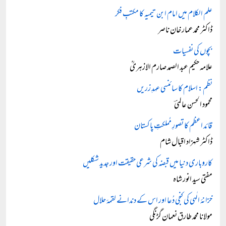
علم الکلام میں امام ابن تیمیہ کا مکتبِ فکر
ڈاکٹر محمد عمار خان ناصر
بچوں کی نفسیات
علامہ حکیم عبد الصمد صارم الازہریؒ
نظم: اسلام کا سائنسی عہدِ زریں
محمود الحسن عالمیؔ
قائد اعظم کا تصورِ مُملکتِ پاکستان
ڈاکٹر شہزاد اقبال شام
کاروباری دنیا میں قبضہ کی شرعی حقیقت اور جدید شکلیں
مفتی سید انور شاہ
خزانۂ الٰہی کی کنجی دُعا اور اس کے دندانے لقمۂ حلال
مولانا محمد طارق نعمان گڑنگی