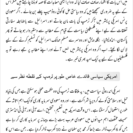
میں اس بات کا اظہار صاف صاف کیا کہ وہ ابراہیمی معاہدات کا حصہ تو بننا چاہتے ہیں مگر اس
کے لیے یہ ضروری سمجھتے ہیں کہ دو ریاستی حل کا کوئی روڈ میپ پہلے بن جائے ۔ اگر سعودی
پرنس امریکی پریشر میں آکر ٹرمپ کی بات مان جاتے اور اسرائیل سے باضابطہ سفارتی
تعلقات کے لیے اپنے فلسطینی ریاست کے قیام کے مطالبہ سے دستبردار ہو جاتے تو پھر
پاکستان، انڈونیشیا، بنگلہ دیش اور دوسرے مسلم ممالک اسرائیل کو تسلیم کرنے کے لیے
لائن لگا لیتے۔ اب اگر وہ امریکی پریشر میں نہیں آئے اور اپنے مطالبہ پر جمے رہے تو یہ
فلسطینیوں کے لیے یہ ایک امید بھری خبر ہے۔
امریکی سیاسی فائدے خاص طور پر ٹرمپ کے نقطہ نظر سے
امریکی اندرونی سیاست میں، یہ ملاقات ٹرمپ کی وہ حکمت عملی ہو سکتی ہے جس کی بنیاد
تیل اور سلامتی کو لے کر دیرپا شراکت ہے، اور وہ سعودی سرمایہ کاری کو ایک اہم اثاثہ کے
طور پر استعمال کر سکتا ہے۔ اس وقت امریکہ میں تعلیم، تحقیق، اے آئی اور آئی ٹی انڈسٹری
سمیت مختلف اہم میدانوں میں سعودی عرب بہت بڑے پیمانہ پر سرمایہ کاری کر رہا ہے
جس کو
کھرب ڈالر سے بڑھا کر محمد بن سلمان نے
کھرب ڈالر کر دیا ہے۔ جس سے اس کا
10
6