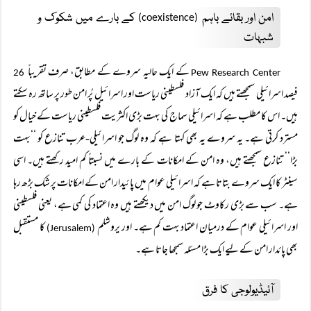
امن اور بقائے باہم
کے بارے میں شکوک و
(coexistence)
شبہات
کے ایک حالیہ سروے کے مطابق، صرف تقریباً
26
Pew Research Center
فیصد اسرائیلی سمجھتے ہیں کہ ایک آزاد فلسطینی ریاست اور اسرائیل پُر امن طور پر ساتھ رہ سکتے
ہیں۔ اس کا مطلب ہے کہ اسرائیلی سماج کی بہت بڑی اکثریت فلسطینی ریاست کے خیال کو
مسترد کرتی ہے۔ یہ سروے یہ بھی کہتا ہے کہ وہ لوگ جو اسرائیلی-عرب تنازع کو ‘‘بہت
بڑا’’ تنازع سمجھتے ہیں، وہ امن کے امکانات کے بارے میں نسبتاً کم امید رکھتے ہیں۔ اسی
سینٹر کا ایک سروے بتاتا ہے کہ اسرائیلی عوام میں پائیدار امن کے امکانات پر شک بڑھ رہا
ہے۔ سب سے بڑی رکاوٹ جو لوگ امن میں دیکھتے ہیں وہ اعتماد کی کمی ہے، یعنی فلسطینی
اور اسرائیلی عوام کے درمیان اعتماد بہت کم ہے۔ اور یروشلم
کا مستقبل
(Jerusalem)
بھی پائدار امن کے لیے ایک بڑا مسئلہ سمجھا جاتا ہے۔
آئیڈیولوجی کا فرق