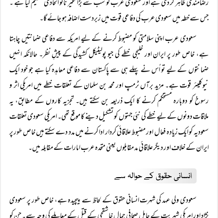
رضامندی ظاہر کر دی ہے اور سعودی عرب کو سب سے بڑا غیر ناٹو اتحادی تسلیم کیا ہے ۔
جس سے خطہ میں سعودی عرب کی دفاعی قوت میں زبردست اضافہ ہو جائے گا۔
سعودی عرب اپنی سلامتی کو مضبوط کرنے کے لیے امریکہ سے دفاعی ضمانتیں چاہتا
ہے، خاص طور پر ایران اور خلیجی خطے کی جیو پولیٹیکل کشیدگی کے پیشِ نظر۔ حالانکہ انہیں
ضمانتوں کے لیے تو اُس نے پہلے ہی سے پاکستان سے دفاعی معاہدہ کیا ہے جو خود ایک
نیوکلیئر قوت ہے۔ مزید برآں ٹرمپ اور محمد بن سلمان کے تعلقات خطے میں امریکی اثر و
رسوخ کو دوبارہ مستحکم کرنے کا ایک ذریعہ بن سکتے ہیں۔ تجزیہ کاروں کے مطابق، یہ
ملاقات دونوں کے لیے خطے کی نئی جہتوں کو تشکیل دینے کا موقع تھی۔ امریکی سعودی تعلقات
سعودیہ کو ایک زیادہ فعال اور مضبوط علاقائی کردار ادا کرنے میں مدد دے سکتے ہیں خاص طور پر
ایران کے خلاف اور دیگر علاقائی مد مقابلوں یعنی متحدہ عرب امارات کے مقابلہ میں۔
انسانی حقوق کے حوالہ سے
سعودی ولی عہد کی شہرت انسانی حقوق کے لحاظ سے پیچیدہ ہے، خاص طور پر سعودی
نژاد اور امریکی شہریت کے حامل صحافی جمال خاشقجی کے قتل کے معاملے کی وجہ سے۔ جن کو