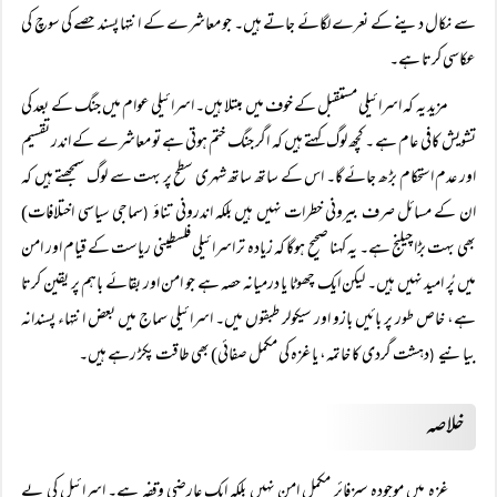
سے نکال دینے کے نعرے لگائے جاتے ہیں۔ جو معاشرے کے انتہا پسند حصے کی سوچ کی
عکاسی کرتا ہے۔
مزید یہ کہ اسرائیلی مستقبل کے خوف میں مبتلا ہیں۔ اسرائیلی عوام میں جنگ کے بعد کی
تشویش کافی عام ہے ۔ کچھ لوگ کہتے ہیں کہ اگر جنگ ختم ہوتی ہے تو معاشرے کے اندر تقسیم
اور عدم استحکام بڑھ جائے گا۔ اس کے ساتھ ساتھ شہری سطح پر بہت سے لوگ سمجھتے ہیں کہ
ان کے مسائل صرف بیرونی خطرات نہیں ہیں بلکہ اندرونی تناؤ
سماجی سیاسی اختلافات)
(
بھی بہت بڑا چیلنج ہے۔ یہ کہنا صحیح ہوگا کہ زیادہ تر اسرائیلی فلسطینی ریاست کے قیام اور امن
میں پُر امید نہیں ہیں۔ لیکن ایک چھوٹا یا درمیانہ حصہ ہے جو امن اور بقائے باہم پر یقین کرتا
ہے، خاص طور پر بائیں بازو اور سیکولر طبقوں میں۔ اسرائیلی سماج میں بعض انتہاء پسندانہ
بیانیے
دہشت گردی کا خاتمہ، یا غزہ کی مکمل صفائی) بھی طاقت پکڑ رہے ہیں۔
(
خلاصہ
غزہ میں موجودہ سیزفائر مکمل امن نہیں بلکہ ایک عارضی وقفہ ہے۔ اسرائیل کی بے