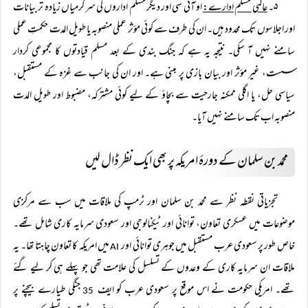
۵۔
عالمی مسلم ادارے:
او آئی سی اور دیگر مسلم اداروں کی سرگرمیاں زیادہ تر بیانات
اور اجلاسوں تک محدود ہیں۔ ان کی طرف سے کوئی مؤثر عملی منصوبہ یا طویل المدت حکمتِ عملی
سامنے نہیں آ سکی۔ نتیجہ یہ ہے کہ جنگ بندی کے بعد مسلم قیادتوں کا مجموعی کردار
سست، غیر مؤثر اور بیان بازی پر مبنی ہے۔ اور ان کی جانب سے غزہ کے مستقبل،
سیاسی حل، یا اگلی ممکنہ جارحیت سے بچاؤ کے لیے کوئی مشترکہ، مضبوط اور طویل المدت
منصوبہ اب تک سامنے نہیں آیا۔
محمد بن سلمان کے دورۂ امریکہ پر بھی ایک نظر ڈال لیں
تجزیاتی نقطہ نظر سے محمد بن سلمان اور ٹرمپ کی ملاقات میں سب سے مرکزی
موضوعات میں عسکری تعاون، توانائی اور ٹیکنالوجی اور سعودی سرمایہ کاری شامل تھے۔
خاص طور پر سعودی عرب مستقبل میں جوہری توانائی اور
میں امریکہ کا تعاون چاہتا تھا۔ یہ
AI
ملاقات ان سرمایہ کاری کے وعدوں کے تسلسل کی علامت تھی جو پہلے ہی کر لیے گئے
تھے۔ امریکی حکومت نے اس موقع پر سعودی عرب کو ایف
جنگی طیارے بیچنے پر
35