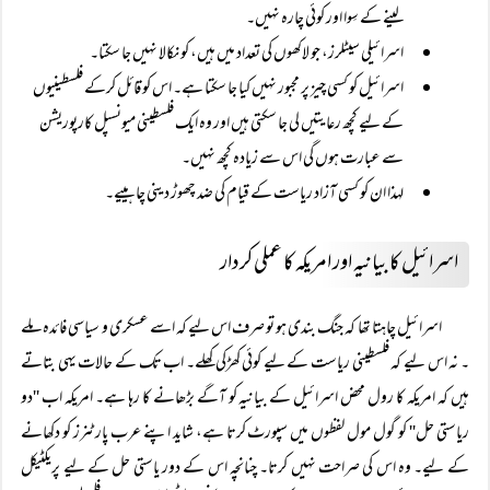
لینے کے سِوا اور کوئی چارہ نہیں۔
اسرائیلی سیٹلرز، جو لاکھوں کی تعداد میں ہیں، کو نکالا نہیں جا سکتا۔
اسرائیل کو کسی چیز پر مجبور نہیں کیا جا سکتا ہے۔ اس کو قائل کرکے فلسطینیوں
کے لیے کچھ رعایتیں لی جا سکتی ہیں اور وہ ایک فلسطینی میونسپل کارپوریشن
سے عبارت ہوں گی اس سے زیادہ کچھ نہیں۔
لہذا ان کو کسی آزاد ریاست کے قیام کی ضد چھوڑ دینی چاہییے۔
اسرائیل کا بیانیہ اور امریکہ کا عملی کردار
اسرائیل چاہتا تھا کہ جنگ بندی ہو تو صرف اس لیے کہ اسے عسکری و سیاسی فائدہ ملے
۔ نہ اس لیے کہ فلسطینی ریاست کے لیے کوئی کھڑکی کھلے۔ اب تک کے حالات یہی بتاتے
ہیں کہ امریکہ کا رول محض اسرائیل کے بیانیہ کو آگے بڑھانے کا رہا ہے۔ امریکہ اب ''دو
ریاستی حل'' کو گول مول لفظوں میں سپورٹ کرتا ہے، شاید اپنے عرب پارٹنرز کو دکھانے
کے لیے۔ وہ اس کی صراحت نہیں کرتا۔ چنانچہ اس کے دور یاستی حل کے لیے پریکٹیکل