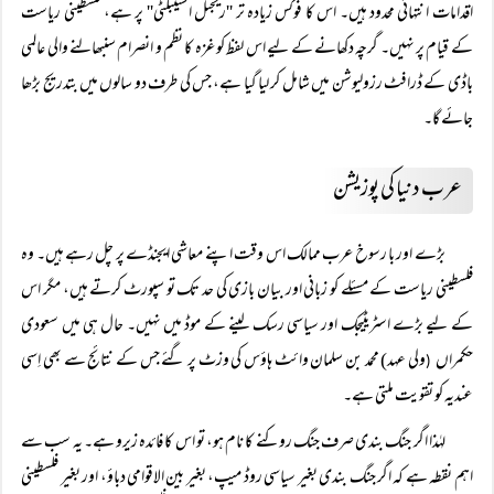
اقدامات انتہائی محدود ہیں۔ اس کا فوکس زیادہ تر ''ریجنل اسٹیبلٹی'' پر ہے، فلسطینی ریاست
کے قیام پر نہیں۔ گرچہ دکھانے کے لیے اس لفظ کو غزہ کا نظم و انصرام سنبھالنے والی عالمی
باڈی کے ڈرافٹ رزولیوشن میں شامل کر لیا گیا ہے، جس کی طرف دو سالوں میں بتدریج بڑھا
جائے گا۔
عرب دنیا کی پوزیشن
بڑے اور با رسوخ عرب ممالک اس وقت اپنے معاشی ایجنڈے پر چل رہے ہیں۔ وہ
فلسطینی ریاست کے مسئلے کو زبانی اور بیان بازی کی حد تک تو سپورٹ کرتے ہیں، مگر اس
کے لیے بڑے اسٹریٹیجک اور سیاسی رسک لینے کے موڈ میں نہیں۔ حال ہی میں سعودی
حکمراں
ولی عہد) محمد بن سلمان وائٹ ہاؤس کی وزٹ پر گئے جس کے نتائج سے بھی اِسی
(
عندیہ کو تقویت ملتی ہے۔
لہٰذا اگر جنگ بندی صرف جنگ روکنے کا نام ہو، تو اس کا فائدہ زیرو ہے۔ یہ سب سے
اہم نقطہ ہے کہ اگر جنگ بندی بغیر سیاسی روڈ میپ، بغیر بین الاقوامی دباؤ، اور بغیر فلسطینی