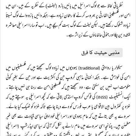
نظریاتی لحاظ سے جو لوگ اسرائیل میں بائیں بازو
لیفٹ) کے نظریہ کے ہیں، ان میں
(
امن اور فلسطینی اتھارٹی پر بھروسہ کرنے کا رجحان زیادہ ہے، جبکہ دائیں بازو والے لوگ نسبتاً
زیادہ شکوک رکھتے ہیں۔ لیکن لیفٹ کے لوگ بہت کم بچے ہیں۔ اب تو سارا اسرائیلی معاشرہ
متشدد بن چکا اور جنونی حاخاماؤں کے زیر اثر ہے۔
مذہبی حیثیت کا فرق
سیکولر یا روایتی
یہودیوں میں زیادہ لوگ سمجھتے ہیں کہ فلسطینیوں میں
(traditional)
امن کی خواہش ہے۔ جبکہ انتہائی مذہبی گروپ جن کی اکثریت ہے اور جن کے بغیر کوئی
حکومت اب نہیں بن سکتی ہے، وہ سمجھتے ہیں کہ فلسطینی امن سے رہنا ہی نہیں چاہتے ۔
ایک انسٹیٹیوٹ
کی فوکس گروپ اسٹڈی بتاتی ہے کہ کچھ اسرائیلی یہ سوچتے ہیں کہ
(INSS)
غزہ پر کنٹرول بین الاقوامی یا عرب فورس کو دے دینا چاہیے تاکہ غزہ کو ٹھیک کیا جائے۔
سروے یہ بھی بتاتے ہیں کہ عام یہودی اور اسرائیلی خود اپنی سیاسی قیادت سے بھی غیر
مطمئن ہیں۔ چنانچہ اسی سروے میں عام رائے یہ نکل کر آئی کہ سیاسی لیڈرشپ
اسرائیلی
(