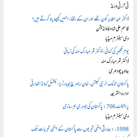
ٹی آر ٹی ورلڈ
ڈاکٹر عبد القدیر کون تھے اور ان کے رفقاء انہیں کیسے یاد کرتے ہیں؟
قاسم علی شاہ فاؤنڈیشن
دی سینٹرم میڈیا
یومِ تکبیر کی کہانی، ڈاکٹر ثمر مبارک مند کی زبانی
ڈاکٹر ثمر مبارک مند
جاوید چودھری
پاکستان اٹامک انرجی کمیشن، خان ریسرچ لیبارٹریز، نیشنل کمانڈ اتھارٹی
ادارہ الشریعہ
پراجیکٹ 706 : پاکستان کی جوہری بم سازی
دی سینٹرم میڈیا
1998ء : بھارتی ایٹمی تجربوں سے پاکستان کے ایٹمی تجربات تک