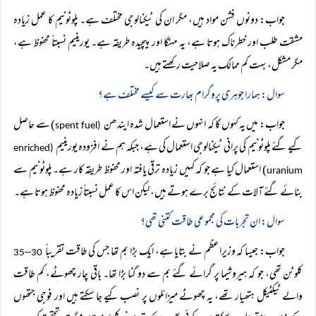
جواب: دونوں فِشن مواد ہیں، مگر ان کی ٹیکنالوجی مختلف ہے۔ پلوٹونیم کا عمل زیادہ
مشقت طلب اور خطرناک ہوتا ہے، یہ مہنگا اور پیچیدہ طریقہ ہے۔ یورینیم نسبتاً محفوظ ہے،
مگر مشکل، بہت کم ممالک یہ صلاحیت رکھتے ہیں۔
سوال: ہمارا جوہری پروگرام بھارت سے کیسے مختلف ہے؟
جواب: میں یہ کہوں گا کہ انہوں نے استعمال شدہ ایندھن
) سے حاصل
spent fuel
(
کیے گئے پلوٹونیم کی پرانی ٹیکنالوجی استعمال کی ہے، جبکہ ہم نے افزودہ یورینیم
enriched
(
) استعمال کیا ہے جو کہ کہیں زیادہ ترقی یافتہ اور محفوظ طریقہ کار ہے۔ پلوٹونیم سے
uranium
بنائے گئے آلات کے نتائج برے ہوتے ہیں، لیکن اس کا عمل نسبتاً زیادہ محفوظ ہوتا ہے۔
سوال: ان تجربات کی مجموعی طاقت کتنی تھی؟
جواب: جیسا کہ وزیراعظم نے بتایا ہے، ایک بڑا بم تھا جس کی طاقت تقریباً
–
35
30
کلوٹن تھی، جو کہ ہیروشیما پر گرائے گئے بم سے دو گنا بڑا تھا۔ باقی چار چھوٹے، کم طاقت
والے ٹیکٹیکل ہتھیار تھے، یہ چھوٹے میزائلوں پر نصب کیے جا سکتے ہیں اور فوجی جتھوں