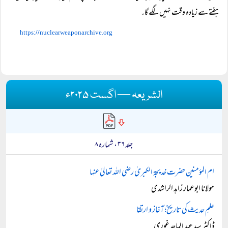
ہفتے سے زیادہ وقت نہیں لگے گا۔
//
https:
nuclearweaponarchive.org
الشریعہ — اگست ۲۰۲۵ء
جلد ۳۶ ، شمارہ ۸
ام المؤمنین حضرت خدیجۃ الکبریٰ رضی اللہ تعالیٰ عنہا
مولانا ابوعمار زاہد الراشدی
علمِ حدیث کی تاریخ؛ آغاز و ارتقا
ڈاکٹر سید عبد الماجد غوری