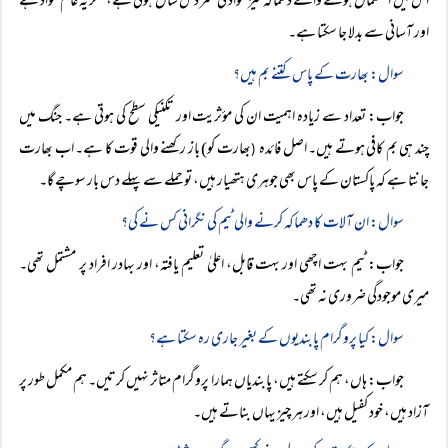
اس میں استعمال ہونے والے دھماکہ خیز مواد کی عمر دس سال ہوتی ہے، مگر یہ عام مواد ہے
اور آسانی سے بدلا جا سکتا ہے۔
سوال: بھارت کے پاس کتنے بم ہیں؟
جواب: تعداد سے زیادہ اہمیت ان کی مؤثریت اور تکنیکی سطح کی ہوتی ہے۔ جنگ میں
چند ہی بم کافی ہوتے ہیں۔ اصل فائدہ
بھارت کو) باز رکھنے والی قوت کا ہے۔ اب بھارت
(
جانتا ہے کہ پاکستان کے پاس بھی جوہری ہتھیار ہیں، تو حملے سے پہلے دس بار سوچے گا۔
سوال: ان آلات کا دھماکہ کرنے والی ٹیم کی نگرانی کس نے کی؟
جواب: ٹیم بہت اچھی اور بہت قابل، اعلیٰ تعلیم یافتہ، اور بہادر افراد پر مشتمل تھی۔
میری موجودگی ضروری نہ تھی۔
سوال: کیا پروگرام پابندیوں کے بغیر جاری رہ سکتا ہے؟
جواب: ہاں، ہم کر سکتے ہیں، پابندیاں ہمارا پروگرام متاثر نہیں کرتیں۔ ہم مکمل طور پر
آزاد ہیں، خود کفیل ہیں، اور ہر چیز یہاں بناتے ہیں۔