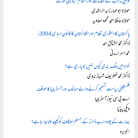
توہینِ مذہب کے مقدمات اور اسلام آباد ہائی کورٹ
مولانا ابوعمار زاہد الراشدی
مولانا حافظ امجد محمود معاویہ
پاکستان کا دستوری نظام اور افغانستان کا قانونِ اساسی 2004ء
ڈاکٹر محمد مشتاق احمد
محمد اسرار مدنی
غزہ میں جنگ بندی کیوں نہیں ہو پا رہی ہے؟
ڈاکٹر محمد غطریف شہباز ندوی
فلسطینی ریاست تسلیم کرنے والے ممالک اور آسٹریلیا کا موقف
اے بی سی نیوز آسٹریلیا
ویکی پیڈیا
بھارت کے چودہ ارب ڈالرز کے مسلم اوقاف کو کیسے لوٹا جا رہا ہے؟
الجزیرہ