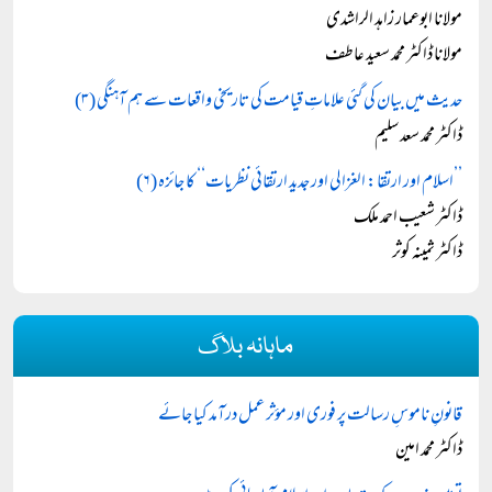
مولانا ابوعمار زاہد الراشدی
مولانا ڈاکٹر محمد سعید عاطف
حدیث میں بیان کی گئی علاماتِ قیامت کی تاریخی واقعات سے ہم آہنگی (۳)
ڈاکٹر محمد سعد سلیم
’’اسلام اور ارتقا: الغزالی اور جدید ارتقائی نظریات‘‘ کا جائزہ (۶)
ڈاکٹر شعیب احمد ملک
ڈاکٹر ثمینہ کوثر
ماہانہ بلاگ
قانونِ ناموسِ رسالت پر فوری اور مؤثر عمل درآمد کیا جائے
ڈاکٹر محمد امین