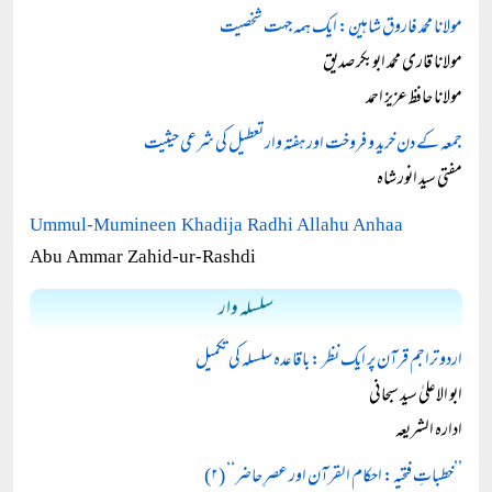
مولانا محمد فاروق شاہین: ایک ہمہ جہت شخصیت
مولانا قاری محمد ابوبکر صدیق
مولانا حافظ عزیز احمد
جمعہ کے دن خرید و فروخت اور ہفتہ وار تعطیل کی شرعی حیثیت
مفتی سید انور شاہ
Ummul-Mumineen Khadija Radhi Allahu Anhaa
Abu Ammar Zahid-ur-Rashdi
سلسلہ وار
اردو تراجم قرآن پر ایک نظر : باقاعدہ سلسلہ کی تکمیل
ابو الاعلیٰ سید سبحانی
ادارہ الشریعہ
’’خطباتِ فتحیہ: احکام القرآن اور عصرِ حاضر‘‘ (۲)