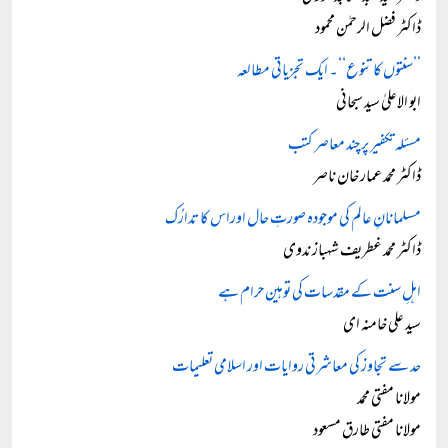
ڈاکٹر فضل الرحمٰن محمود
’’سنتوں کا تنوع‘‘۔ ایک تجزیاتی مطالعہ
ابو الاعلیٰ سید سبحانی
مسئلہ تکفیر پر چند معاصر کتب
ڈاکٹر محمد عمار خان ناصر
مسلمانانِ عالم کی موجودہ صورتِ حال اوراس کا تدارُک
ڈاکٹر محمد غطریف شہباز ندوی
اہلِ سنت کے مقدسات کی توہین حرام ہے
سید علی خامنہ ای
حد سے تجاوز کی معاشرتی روایات اور اسلامی تعلیمات
مولانا مفتی محمد
مولانا مفتی طارق مسعود