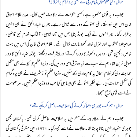
سوال: کیا حکومتوں کی تبدیلی نے کبھی پروگرام پر اثر ڈالا؟
جواب: یہ قومی منصوبہ ہے، کسی حکومت نے رکاوٹ نہیں ڈالی۔ صدر غلام اسحاق
خان اس میں ذوالفقار علی بھٹو کے دور سے شامل رہے۔ جنرل ضیاء الحق نے بھی انہیں
برقرار رکھا۔ پھر انہوں نے ایک بورڈ بنایا جس میں آغا شاہی، آفتاب غلام نبی قاضی،
صاحبزادہ یعقوب اور جنرل خالد محمود عارف شامل تھے۔ غلام اسحاق خان کی اس میں بہت
خاص دلچسپی تھی، وہ ہر ماہ کہوٹہ کا دورہ کرتے اور پیشرفت دیکھتے۔ چونکہ ضیاء الحق کا دور
طویل ترین تھا، ہم نے سب سے زیادہ ترقی اسی دور میں کی۔ وزیراعظم جونیجو نے بھی مکمل
حمایت دی کہ غلام اسحاق یہ کام جاری رکھ سکیں۔ وزیراعظم نواز شریف نے بھی پروگرام
کی مکمل حمایت کی۔ بے نظیر بھٹو نے بھی ایسا ہی کیا جب وہ وزیراعظم تھیں۔ ہر حکومت
نے اسے قومی ترجیح سمجھا۔
سوال: ہم کب جوہری دھماکہ کرنے کی صلاحیت حاصل کر چکے تھے؟
جواب: ہم نے
ء کے آخر میں یہ صلاحیت حاصل کر لی تھی۔ پاکستان کبھی
1984
جوہری ہتھیار نہیں بنانا چاہتا تھا۔ حالات نے اسے مجبور کیا۔
ء میں مشرقی پاکستان کی
1971