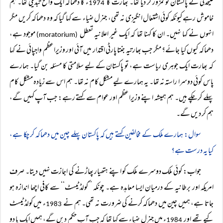
علیحدگی نے پاکستان کو کمزور کر دیا تھا۔ بھارت کا
ء کا دھماکہ ایک واضح تبدیلی تھا۔ ہم
1974
خاموش رہے کیونکہ کوئی اشتعال انگیزی نہ تھی، جنرل ضیاء سے کہا گیا کہ وہ دھماکہ کریں مگر
انہوں نے کہا نہیں۔ ان کا کہنا تھا کہ ایک غیر اعلانیہ تعطل
موجود ہے،
(moratorium)
دھماکہ کیوں کیا جائے؟ مگر جب بھارتیہ جنتا پارٹی اقتدار میں آئی اور وزیراعظم واجپائی نے کہا
کہ بھارت ایک جوہری ریاست ہے، تو پاکستان کے لیے سلامتی کا مسئلہ بن گیا۔ ہمارے
پاس کوئی دوسرا راستہ نہ تھا۔ یہ ہمارے لیے مشکل کام نہ تھا۔ ہم اس سے زیادہ مشکل کام
پہلے کر چکے ہیں۔ ہم ہمیشہ اپنے وزیراعظم اور عوام سے کہتے رہے: جب آپ کہیں گے،
ہم کر دیں گے۔
سوال: ہمارے ملک کے مخالفین کہتے ہیں کہ پاکستان پہلے چین میں دھماکہ کر چکا ہے،
کیا یہ درست ہے؟
جواب: کوئی ملک دوسرے ملک کو اپنے ہتھیار پھاڑنے کی اجازت نہیں دیتا۔ صرف
امریکہ اور برطانیہ کے درمیان ایسا معاہدہ ہے۔ چونکہ ’’کولڈ ٹیسٹ‘‘ سے کافی اچھا اندازہ ہو
جاتا ہے، ہمیں چین میں دھماکہ کرنے کی ضرورت نہ تھی۔ ہم نے
ء میں کولڈ ٹیسٹ
1983
کیے تھے اور
ء میں جنرل ضیاء سے کہا تھا کہ جب آپ حکم دیں گے، ہمیں ایک یا دو
1984