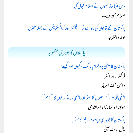
دس فٹبالرز جنہوں نے اسلام قبول کیا
اسلام آن ویب
پاکستان کے قانون کی رو سے ٹرانسلیشنز اور ٹرانسکرپٹس کے جملہ حقوق
ادارہ الشریعہ
پاکستان کا جوہری منصوبہ
پاکستان کا ایٹمی پروگرام: کب، کیوں اور کیسے؟
ڈاکٹر رابعہ اختر
وائس آف امریکہ
ایٹمی قوت کے حصول کا سفر اور ایٹمی سائنسدانوں کا ’’جرم‘‘
مولانا ابوعمار زاہد الراشدی
پاکستان کا جوہری ریاست بننے کا سفر
مڈل ایسٹ آئی