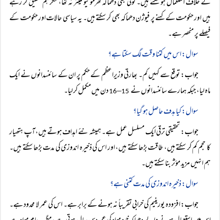
کے خلاف استعمال ہو سکتے ہیں۔ کوئی بھی دھماکہ تھرمونیوکلیئر نہ تھا، مگر ہم تحقیق کر رہے
ہیں اور حکومت کے کہنے پر فیوژن دھماکہ بھی کر سکتے ہیں۔ یہ سیاسی حالات اور حکومت کے
فیصلے پر منحصر ہے۔
سوال: اس میں کتنا وقت لگ سکتا ہے؟
جواب: توقع سے کہیں کم۔ بھارتی وزیراعظم کے حکم پر ان کے سائنسدانوں نے ایک
ماہ لیا، جبکہ ہمارے سائنسدانوں نے
–
دن میں مکمل کر لیا۔
16
15
سوال: کیا ہدف حاصل ہو گیا؟
جواب: تحقیقی ترقی ایک مسلسل عمل ہے۔ ہمیشہ نئے اہداف ہوتے ہیں،آپ ہتھیار
کا حجم کم کر سکتے ہیں، طاقت بڑھا سکتے ہیں، اور اس کی ذخیرہ اندوزی کی مدت بڑھا سکتے ہیں۔
ہم انہیں مزید مؤثر بنا سکتے ہیں۔
سوال: ذخیرہ اندوزی کی مدت کتنی ہے؟
جواب: افزودہ یورینیم کی خرابی تقریباً نہ ہونے کے برابر ہے۔ اس کی عمر لا محدود ہے۔