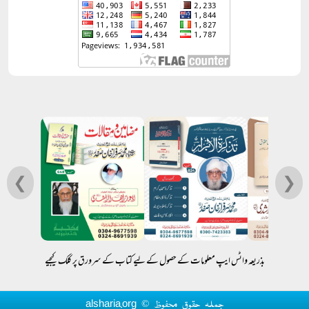
❮
❯
بذریعہ واٹس ایپ معلومات کے حصول کے لیے کتاب کے سرورق پر کلک کیجیے
جملہ حقوق محفوظ © alsharia.org