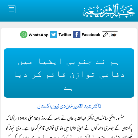
ہم نے جنوبی ایشیا میں
دفاعی توازن قائم کر دیا
ہے
ڈاکٹر عبد القدیر خان
دی نیوز پاکستان
مشہور ایٹمی سائنسدان ڈاکٹر عبدالقدیر خان نے جمعہ کے روز
مئی
ء) کہا کہ
1998
(30
پاکستان کے جوہری دھماکوں نے جنوبی ایشیا میں دفاعی توازن قائم کر دیا ہے۔ دی نیوز کو