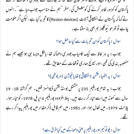
خصوصی انٹرویو دیتے ہوئے ڈاکٹر خان نے کہا کہ بھارت نے جوہری دھماکے کر کے
پاکستان کو کمزور ظاہر کرنے کی کوشش کی، مگر ’’ہم نے مناسب جواب دیا ہے‘‘۔انہوں
نے کہا کہ پاکستان نے انشقاقی آلات
) کا تجربہ کیا ہے، لیکن اگر حکومت
fission devices
(
چاہے تو تھرمو نیوکلیئر بم بھی بنا سکتا ہے۔
سوال: پاکستان کو ان تجربات سے کیا حاصل ہوا؟
جواب: یہ ہر لحاظ سے ایک کامیاب جوہری دھماکہ تھا، بالکل ویسا ہی ہوا جیسے ہم نے
منصوبہ بندی کی تھی، اور نتائج ہماری توقعات کے مطابق تھے۔
سوال: یہ ہتھیار فِشن
انشقاقی) تھا یا فیوژن
مربوطی)؟
(
(
جواب: یہ تمام یورینیم
پر مشتمل بوسٹڈ فِشن ڈیوائسز تھیں۔ ہم گزشتہ
،
19
18
235
سال سے کہوٹہ میں اسے تیار کر رہے ہیں۔ پہلا افزودہ یورینیم
اپریل
ء کو تیار ہوا۔
1978
4
پلانٹ
ء میں فعال ہوا، اور
ء میں ہم قابلِ ذکر مقدار میں یورینیم پیدا کر رہے
1981
1979
تھے۔
سوال: پلوٹونیم اور یورینیم پر مبنی دھماکے میں کیا فرق ہے؟