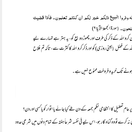
اللہ وذروا البیع ذلکم خیر لکم ان کنتم تعلمون۔ فاذا قضیت
تفلحون۔
سورۃ الجمعۃ الآیۃ ۹)
(
کرو اللہ کے ذکر کی طرف اور چھوڑ دو بیع کو، یہ بہتر ہے تمہارے لیے
 اللہ کے فضل
یعنی روزی) کو اور ذکر کرو اللہ کا کثرت سے، تاکہ تم فلاح
(
م ہونے تک خرید و فروخت ممنوع نہیں ہے۔
م تعطیل کا انتظامی نظم جمعہ کے دن طے کیا جائے یا اتوار کو یا کسی اور دن؟
ی نہ کرے تو وہ گناہ گار ہو، اس لیے فی نفسہ شرعاً ہفتہ کے تمام دنوں میں شرعی حدود