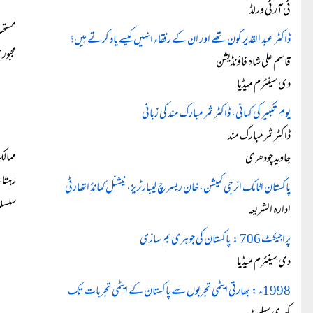
ٹی آر ٹی ورلڈ
مستحب
ڈاکٹر عبد القدیر کون تھے اور ان کے رفقاء انہیں کیسے یاد کرتے ہیں؟
مجبور
قاسم علی شاہ فاؤنڈیشن
دی سینٹرم میڈیا
یومِ تکبیر کی کہانی، ڈاکٹر ثمر مبارک مند کی زبانی
ڈاکٹر ثمر مبارک مند
ممالک
جاوید چودھری
رہتا 
پاکستان اٹامک انرجی کمیشن، خان ریسرچ لیبارٹریز، نیشنل کمانڈ اتھارٹی
سلسل
ادارہ الشریعہ
پراجیکٹ 706 : پاکستان کی جوہری بم سازی
دی سینٹرم میڈیا
1998ء : بھارتی ایٹمی تجربوں سے پاکستان کے ایٹمی تجربات تک