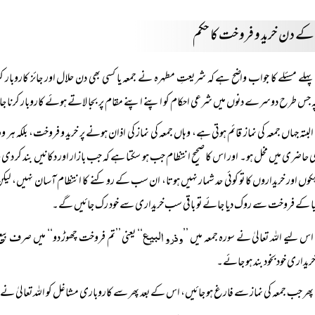
 کے دن خرید و فروخت کا حکم
پہلے مسئلے کا جواب واضح ہے کہ شریعتِ مطہرہ نے جمعہ یا کسی بھی دن حلال اور جائز کارو
ہ جس طرح دوسرے دنوں میں شرعی احکام کو اپنے اپنے مقام پر بجا لاتے ہوئے کاروبار کرنا ج
البتہ جہاں جمعہ کی نماز قائم ہوتی ہے، وہاں جمعہ کی نماز کی اذان ہونے پر خرید و فروخت، بلکہ ہر وہ 
کی حاضری میں مخل ہو۔ اور اس کا صحیح انتظام جب ہو سکتا ہے کہ جب بازار اور دکانیں بند کر دی
ہکوں اور خریداروں کا تو کوئی حد شمار نہیں ہوتا، ان سب کے روکنے کا انتظام آسان نہیں، ل
یا کے فروخت سے روک دیا جائے تو باقی سب خریداری سے خود رک جائیں گے۔
وذرو البيع
اس لیے اللہ تعالیٰ نے سورہ جمعہ میں ’’
‘‘ یعنی ’’تم فروخت چھوڑ دو‘‘ میں صرف بیع
یداری خودبخود بند ہو جائے۔
پھر جب جمعہ کی نماز سے فارغ ہو جائیں، اس کے بعد پھر سے کاروباری مشاغل کو اللہ تعالیٰ نے ج