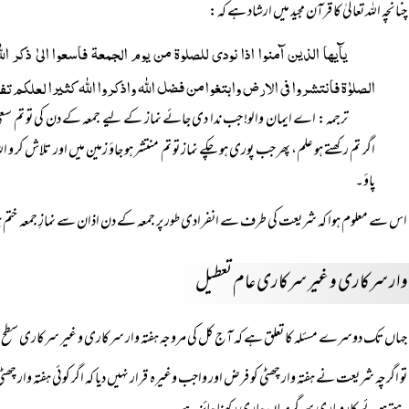
چنانچہ اللہ تعالیٰ کا قرآن مجید میں ارشاد ہے کہ:
یآیہا الذین آمنوا اذا نودی للصلوۃ من یوم الجمعۃ فاسعوا الیٰ ذکر 
الصلوٰۃ فانتشروا فی الارض وابتغوا من فضل اللہ واذکروا اللہ کثیرا لعلکم 
ترجمہ: اے ایمان والو! جب ندا دی جائے نماز کے لیے جمعہ کے دن کی تو تم سعی 
اگر تم رکھتے ہو علم، پھر جب پوری ہو چکے نماز تو تم منتشر ہو جاؤ زمین میں اور تلاش کر و
پاؤ۔
اس سے معلوم ہوا کہ شریعت کی طرف سے انفرادی طور پر جمعہ کے دن اذان سے نمازِ جمعہ خت
 وار سرکاری و غیر سرکاری عام تعطیل
جہاں تک دوسرے مسئلہ کا تعلق ہے کہ آج کل کی مروجہ ہفتہ وار سرکاری و غیر سرکاری سطح پر عا
تو اگرچہ شریعت نے ہفتہ وار چھٹی کو فرض اور واجب وغیرہ قرار نہیں دیا کہ اگر کوئی ہفتہ وار چھٹ