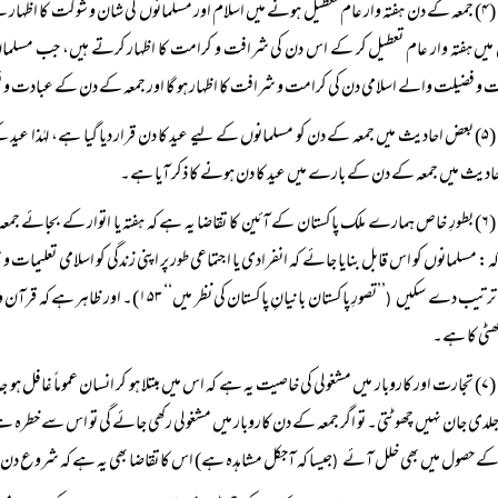
(۴) جمعہ کے دن ہفتہ وار عام تعطیل ہونے میں اسلام اور مسلمانوں کی شان و شوکت کا
میں ہفتہ وار عام تعطیل کر کے اس دن کی شرافت و کرامت کا اظہار کرتے ہیں، جب مسلم
و فضیلت والے اسلامی دن کی کرامت و شرافت کا اظہار ہو گا اور جمعہ کے دن کے عبادت و فضیل
(۵) بعض احادیث میں جمعہ کے دن کو مسلمانوں کے لیے عید کا دن قرار دیا گیا ہے، لہٰذا عی
حادیث میں جمعہ کے دن کے بارے میں عید کا دن ہونے کا ذکر آیا ہے۔
(۶) بطورِ خاص ہمارے ملک پاکستان کے آئین کا تقاضا یہ ہے کہ ہفتہ یا اتوار کے بجائے جمعہ
: مسلمانوں کو اس قابل بنایا جائے کہ انفرادی یا اجتماعی طور پر اپنی زندگی کو اسلامی تعلیمات 
 ترتیب دے سکیں
’’تصورِ پاکستان بانیانِ پاکستان کی ن
(
ھٹی کا ہے۔
(۷) تجارت اور کاروبار میں مشغولی کی خاصیت یہ ہے کہ اس میں مبتلا ہو کر انسان عموماً غافل ہو
دی جان نہیں چھوٹتی۔ تو اگر جمعہ کے دن کاروبار میں مشغولی رکھی جائے گی تو اس سے خطرہ ہے کہ
 کے حصول میں بھی خلل آئے
جیسا کہ آجکل مشاہدہ ہے) اس کا تقاضا بھی یہ ہے کہ شروع د
(