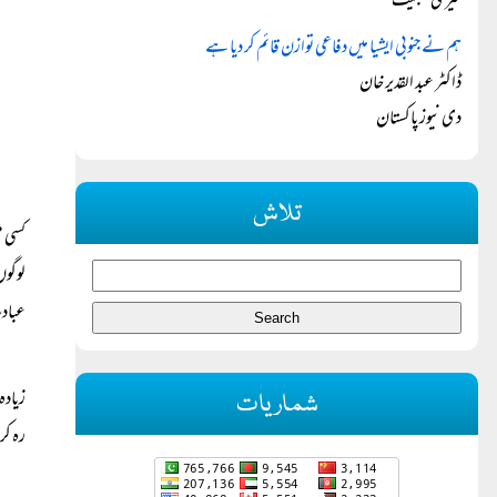
کیری سبلیٹ
ہم نے جنوبی ایشیا میں دفاعی توازن قائم کر دیا ہے
ڈاکٹر عبد القدیر خان
دی نیوز پاکستان
تلاش
کسی م
لوگوں
عبادت
زیادہ
شماریات
رہ کر