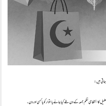
جاتی ہیں:
یل کا انتظامی نظم جمعہ کے دن طے کیا جائے یا اتوار کو یا کسی اور دن۔