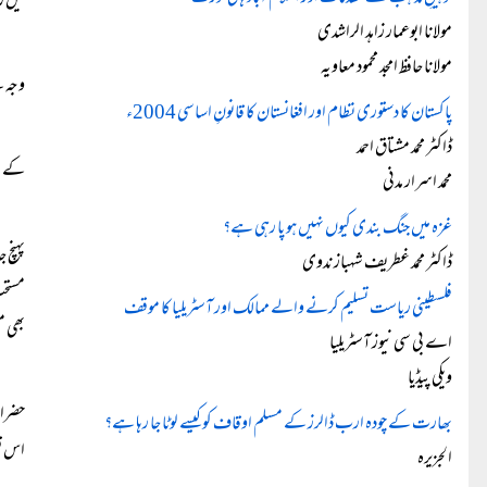
میں ر
مولانا ابوعمار زاہد الراشدی
مولانا حافظ امجد محمود معاویہ
وجہ س
پاکستان کا دستوری نظام اور افغانستان کا قانونِ اساسی 2004ء
ڈاکٹر محمد مشتاق احمد
کے عب
محمد اسرار مدنی
غزہ میں جنگ بندی کیوں نہیں ہو پا رہی ہے؟
پہنچ 
ڈاکٹر محمد غطریف شہباز ندوی
مستح
فلسطینی ریاست تسلیم کرنے والے ممالک اور آسٹریلیا کا موقف
بھی م
اے بی سی نیوز آسٹریلیا
ویکی پیڈیا
حضرات
بھارت کے چودہ ارب ڈالرز کے مسلم اوقاف کو کیسے لوٹا جا رہا ہے؟
اس قب
الجزیرہ