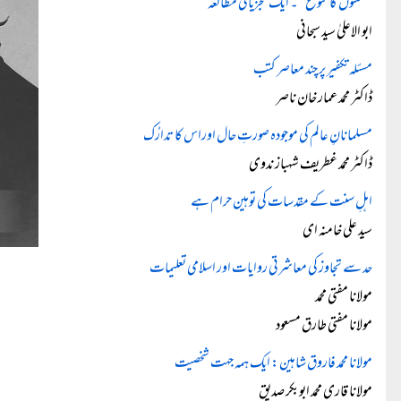
’’سنتوں کا تنوع‘‘۔ ایک تجزیاتی مطالعہ
ابو الاعلیٰ سید سبحانی
مسئلہ تکفیر پر چند معاصر کتب
ڈاکٹر محمد عمار خان ناصر
مسلمانانِ عالم کی موجودہ صورتِ حال اوراس کا تدارُک
ڈاکٹر محمد غطریف شہباز ندوی
اہلِ سنت کے مقدسات کی توہین حرام ہے
سید علی خامنہ ای
حد سے تجاوز کی معاشرتی روایات اور اسلامی تعلیمات
مولانا مفتی محمد
مولانا مفتی طارق مسعود
مولانا محمد فاروق شاہین: ایک ہمہ جہت شخصیت
مولانا قاری محمد ابوبکر صدیق