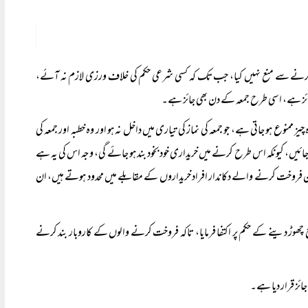
بار کرنے سے منع نہیں کیا، جب تک کہ کسی شرعی حکم کی خلاف ورزی لازم نہ آئے،
ائز ہے، اسی طرح جمعہ کے دن بھی جائز ہے۔
چیز ممنوع ہو جاتی ہے، جو جمعہ کی نماز کی تیاری میں داخل نہ ہو اور وہ خطبہ اور جمعہ کی
 جائیں، کیونکہ اس طرح کرنے میں خریداری خودبخود بند ہو جائے گی، وجہ اس کی یہ ہے
یکن فروخت کرنے والے دکاندار افراد خریداروں کے مقابلے میں محدود ہوتے ہیں، ان
 چھوڑ دینے کے حکم پر اکتفا فرمایا، تاکہ فروخت کرنے والوں کے کاروبار بند کرنے
ائز قرار دیا ہے۔