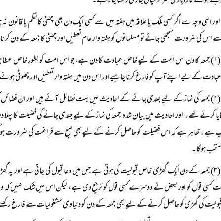
ہتے ہوئے کاروباری سرگرمیاں جاری رکھنا جائز ہے۔
اور اسی وجہ سے اگر کسی ملک یا علاقہ میں ہفتہ میں سے کسی ایک دن بھی چھٹی کا نظم یا قانون نہ ہو
ے اس کی ضرورت سمجھی جائے تو مسلمانوں کو ہفتہ وار عام تعطیل اور چھٹی کا جمعہ کے دن کر نا 
(۱) جمعہ کا دن اس امت کے لیے خاص عبادت کا دن ہے، جو اس امت کو بطورِ خاص عطا ہوا ہے
ادت کے لیے اپنے آپ کو فارغ کرنا چاہیے اور اس دن میں ہفتہ وار تعطیل اور چھوٹی ہونے س
(۲) جمعہ کی نماز کے لیے جلدی جانے کے احادیث میں بہت فضائل آئے ہیں اور ان فضا
جایا کرتے تھے۔ اور احادیث میں بیان شدہ جمعہ کی نماز کے لیے جلدی جانے کی فضیلت کا پہلا د
ب ہے۔ ظاہر ہے کہ اس فضیلت کو حاصل کرنے کے لیے بھی صبح سے فراغت کی ضرورت ہو گ
ستحب ہوگا۔
(۳) جمعہ کے دن ایک گھڑی خاص قبولیت کی ہوتی ہے جس میں دعا قبول کی جاتی ہے اور ی
 کسی قول کو اور بعض نے دوسرے کسی قول کو ترجیح دی ہے، لیکن اس میں شک نہیں کہ وہ 
ولیت کی گھڑی کو حاصل کرنے کے لیے بھی جمعہ کے دن کو دنیاوی مشغولیات سے فارغ رکھنے 