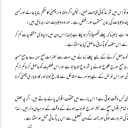
 تو اس میں شرعاً کوئی قباحت نہیں، لیکن اگر ہفتہ وار چھٹی کا نظم بنایا جائے اور کسی
چند وجوہات کی بنا پر مستحب اور افضل ہے۔ اور وہ وجوہات مندرجہ ذیل ہیں:
جیسا کہ پہلے تفصیلاً ذکر ہو چکا ہے) لہٰذا اس دن میں دنیاوی مشغولیات کم کر
(
ے اس مقصد کو بآسانی حاصل کیا جاسکتا ہے۔
ئل کو حاصل کرنے کے لیے پہلے زمانے میں بہت سے حضرات صبح سویرے جامع مسجد
رجہ صبح سورج طلوع ہونے پر شروع ہو جاتا ہے اور اس فضلیت کو حاصل کرنا کم از کم
ی اور اس غرض کے لیے دوسرے مشاغل سے فارغ ہونا اور کاروباری چھٹی کرنا
ہ گھڑی کس وقت ہوتی ہے؟ اس بارے میں مختلف اقوال پائے جاتے ہیں، اگرچہ بعض
تمام اقوال صبح سے لیکر سورج غروب ہونے کے وقت کے درمیان دائر ہیں۔ لہٰذا
کی ضرورت ہوگی اور جمعہ کے دن تعطیل سے اس پر بآسانی عمل ہو سکتا ہے۔