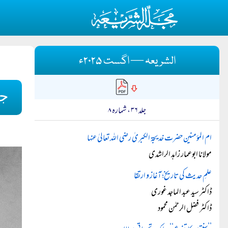
الشریعہ — اگست ۲۰۲۵ء
جم
جلد ۳۶ ، شمارہ ۸
ام المؤمنین حضرت خدیجۃ الکبریٰ رضی اللہ تعالیٰ عنہا
مولانا ابوعمار زاہد الراشدی
علمِ حدیث کی تاریخ؛ آغاز و ارتقا
ڈاکٹر سید عبد الماجد غوری
ڈاکٹر فضل الرحمٰن محمود