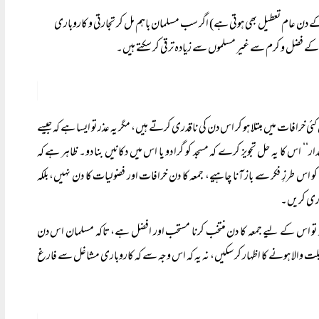
ے دن عام تعطیل بھی ہوتی ہے) اگر سب مسلمان باہم مل کر تجارتی و کاروباری
لیٰ کے فضل و کرم سے غیر مسلموں سے زیادہ ترقی کر سکتے ہیں۔
خرافات میں مبتلا ہو کر اس دن کی ناقدری کرتے ہیں، مگر یہ عذر تو ایسا ہے کہ جیسے
دار‘‘ اس کا یہ حل تجویز کرے کہ مسجد کو گرا دو یا اس میں دکانیں بنا دو۔ ظاہر ہے کہ
 اس طرزِ فکر سے باز آنا چاہیے، جمعہ کا دن خرافات اور فضولیات کا دن نہیں، بلکہ
قدری کریں۔
رنی ہو تو اس کے لیے جمعہ کا دن منتخب کرنا مستحب اور افضل ہے، تاکہ مسلمان اس دن
 والا ہونے کا اظہار کر سکیں، نہ یہ کہ اس وجہ سے کہ کاروباری مشاغل سے فارغ