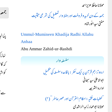
مولانا حافظ عزیز احمد
جمعہ
جمعہ کے دن خرید و فروخت اور ہفتہ وار تعطیل کی شرعی حیثیت
مفتی سید انور شاہ
Ummul-Mumineen Khadija Radhi Allahu
چنانچ
Anhaa
Abu Ammar Zahid-ur-Rashdi
نماز 
سلسلہ وار
کہ گا
اردو تراجم قرآن پر ایک نظر : باقاعدہ سلسلہ کی تکمیل
کو اش
ابو الاعلیٰ سید سبحانی
ادارہ الشریعہ
سے خر
’’خطباتِ فتحیہ: احکام القرآن اور عصرِ حاضر‘‘ (۲)
مولانا ابوعمار زاہد الراشدی