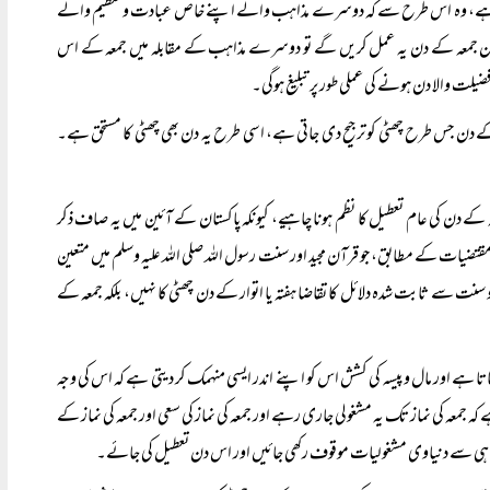
 اظہار ہے، وہ اس طرح سے کہ دوسرے مذاہب والے اپنے خاص عبادت و تعظیم والے
ان جمعہ کے دن یہ عمل کریں گے تو دوسرے مذاہب کے مقابلہ میں جمعہ کے اس
ت والا دن ہونے کی عملی طور پر تبلیغ ہوگی۔
د کے دن جس طرح چھٹی کو ترجیح دی جاتی ہے، اسی طرح یہ دن بھی چھٹی کا مستحق ہے۔
 کے دن کی عام تعطیل کا نظم ہونا چاہیے، کیونکہ پاکستان کے آئین میں یہ صاف ذکر
و مقتضیات کے مطابق، جو قرآن مجید اور سنت رسول اللہ صلی اللہ علیہ وسلم میں متعین
ظر میں‘‘ ۱۵۳)۔ اور ظاہر ہے کہ قرآن و سنت سے ثابت شدہ دلائل کا تقاضا ہفتہ یا اتوار کے دن چھٹی کا نہیں، بلکہ جمعہ کے
 جاتا ہے اور مال و پیسہ کی کشش اس کو اپنے اندر ایسی منہمک کر دیتی ہے کہ اس کی وجہ
 جمعہ کی نماز تک یہ مشغولی جاری رہے اور جمعہ کی نماز کی سعی اور جمعہ کی نماز کے
ن ہی سے دنیاوی مشغولیات موقوف رکھی جائیں اور اس دن تعطیل کی جائے۔