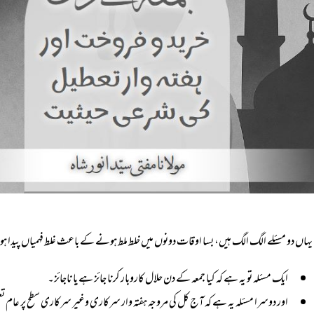
یہاں دو مسئلے الگ الگ ہیں، بسا اوقات دونوں میں خلط ملط ہونے کے باعث غلط فہمیاں پیدا ہو 
ایک مسئلہ تو یہ ہے کہ کیا جمعہ کے دن حلال کاروبار کرنا جائز ہے یا ناجائز۔
اور دوسرا مسئلہ یہ ہے کہ آج کل کی مروجہ ہفتہ وار سرکاری وغیر سرکاری سطح پر عام تعط