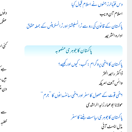
دس فٹبالرز جنہوں نے اسلام قبول کیا
دنوں 
اسلام آن ویب
عظمت 
پاکستان کے قانون کی رو سے ٹرانسلیشنز اور ٹرانسکرپٹس کے جملہ حقوق
ادارہ الشریعہ
کئی ا
پاکستان کا جوہری منصوبہ
پاکستان کا ایٹمی پروگرام: کب، کیوں اور کیسے؟
ہے کہ
ڈاکٹر رابعہ اختر
ہیں،
وائس آف امریکہ
دن چ
ایٹمی قوت کے حصول کا سفر اور ایٹمی سائنسدانوں کا ’’جرم‘‘
مولانا ابوعمار زاہد الراشدی
سے جل
پاکستان کا جوہری ریاست بننے کا سفر
خطبہ
مڈل ایسٹ آئی