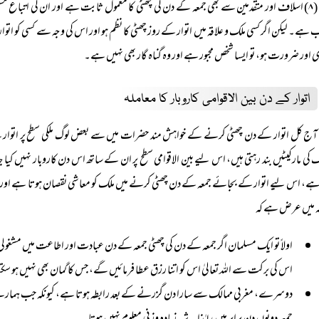
(۸) اسلاف اور متقدمین سے بھی جمعہ کے دن کی چھٹی کا معمول ثابت ہے اور ان کی اتباع م
 ہے۔ لیکن اگر کسی ملک و علاقہ میں اتوار کے روز چھٹی کا نظم ہو اور اس کی وجہ سے کسی کو اتوا
ی اور ضرورت ہو، تو ایسا شخص مجبور ہے اور وہ گناہ گار بھی نہیں ہے۔
اتوار کے دن بین الاقوامی کاروبار کا معاملہ
آج کل اتوار کے دن چھٹی کرنے کے خواہش مند حضرات میں سے بعض لوگ ملکی سطح پر اتوار کے
 کی مارکیٹیں بند رہتی ہیں، اس لیے بین الاقوامی سطح پر ان کے ساتھ اس دن کاروبار نہیں کیا 
ہے، اس لیے اتوار کے بجائے جمعہ کے دن چھٹی کرنے میں ملک کو معاشی نقصان ہوتا ہے اور
ہ میں عرض ہے کہ
اولاً تو ایک مسلمان اگر جمعہ کے دن کی چھٹی جمعہ کے دن عبادت اور اطاعت میں مشغو
اس کی برکت سے اللہ تعالیٰ اس کو اتنا رزق عطا فرمائیں گے، جس کا گمان بھی نہیں ہو سکت
دوسرے، مغربی ممالک سے سارا دن گزرنے کے بعد رابطہ ہوتا ہے، کیونکہ جب ہمارے ہاں