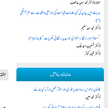
مولانا ڈاکٹر محمد سعید عاطف
حدیث میں بیان کی گئی علاماتِ قیامت کی تاریخی واقعات سے ہم آہنگی
(۳)
ڈاکٹر محمد سعد سلیم
’’اسلام اور ارتقا: الغزالی اور جدید ارتقائی نظریات‘‘ کا جائزہ (۶)
ڈاکٹر شعیب احمد ملک
ڈاکٹر ثمینہ کوثر
ہفتہ
ماہانہ بلاگ
قانونِ ناموسِ رسالت پر فوری اور مؤثر عمل درآمد کیا جائے
ڈاکٹر محمد امین
توہینِ مذہب کے مقدمات اور اسلام آباد ہائی کورٹ