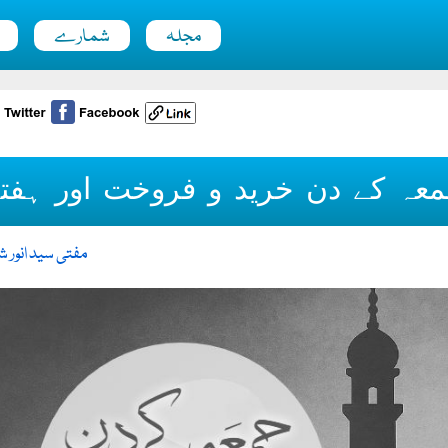
مجلہ
شمارے
عہ کے دن خرید و فروخت اور ہفت
مفتی سید انور ش