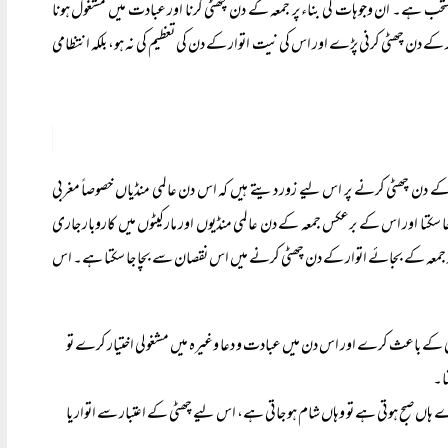
ستحب ہے۔ ان وجوہات کی بناء پر جمعہ کے دن چھٹی کرنا اور عبادت میں مشغول ہونا
ر کے دن چھٹی کرنی پڑے اور اس کی نیت اتوار کے دن کی تعظیم کی نہ ہو، بلکہ انتظامی
 دن چھٹی کرنے پر اس لیے زور دیتے ہیں کہ اس دن عالمی منڈیاں خصوصاً مغربی
جا سکتا اور اس کے برعکس جمعہ کے دن عالمی منڈیوں اور مارکیٹوں میں کاروبار جاری
 جمعہ کے بجائے اتوار کے دن چھٹی کرنے میں اس نقصان سے بچا جا سکتا ہے۔ اس
لی کے باعث کرے اور اس دن میں عبادت و دعا وغیرہ میں مشغولی اختیار کرے تو
ا۔
 صبح ہوتی ہے تو وہاں شام ہو جاتی ہے، اس لیے چھٹی کے اعتبار سے اتوار یا