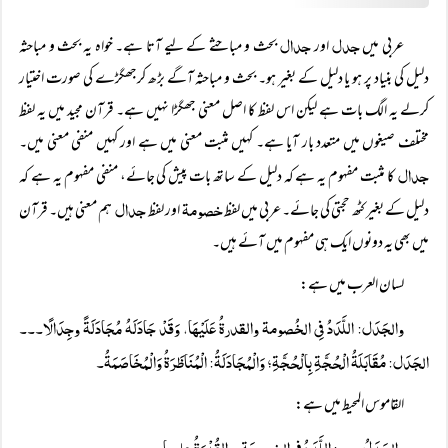
جدل
جدال
عربی میں
اور
بحث و مباحثے کے لیے آتا ہے۔ خواہ یہ بحث و مباحثہ
دلیل کی بنیاد پر ہو یا دلیل کے بغیر ہو۔ بحث و مباحثہ آگے بڑھ کرجھگڑے کی صورت اختیار
کرلے یہ الگ بات ہے لیکن اس لفظ کا اصل معنی جھگڑا نہیں ہے۔ قرآن مجید میں یہ لفظ
مختلف صیغوں میں متعدد بار آیا ہے۔ کہیں مثبت معنی میں ہے اور کہیں منفی معنی میں۔
جدال
کا مثبت مفہوم یہ ہے کہ دلیل کے ساتھ بات پیش کی جائے، منفی مفہوم یہ ہے کہ
خصومۃ
جدال
دلیل کے بغیر کٹھ حجتی کی جائے۔ عربی میں لفظ
اور لفظ
ہم معنی ہیں۔ قرآن
میں بھی یہ دونوں ایک ہی مفہوم میں آئے ہیں۔
لسان العرب میں ہے:
والجَدَل: اللَّدَدُ فِی الخُصومۃ والقدرۃُ عَلَیْہَا، وَقَدْ جَادَلَہُ مُجَادَلَۃً وجِدَالًا۔۔۔
الجَدَل: مُقَابَلَۃُ الْحُجَّۃِ بِالْحُجَّۃِ؛ وَالْمُجَادَلَۃُ: الْمُنَاظَرَۃُ وَالْمُخَاصَمَۃُ۔
القاموس المحیط میں ہے:
والجَدَلُ۔۔۔: اللَّدَدُ فی الخصومَۃِ، والقُدْرَۃُ علیہا۔