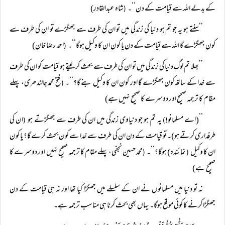
کے بدلے اللہ سے قیامت کے دن‘‘۔
شاہ عبدالقادر)
(
’’سنتے ہو یہ جو تم ہو دنیا کی زندگی میں تو ان کی طرف سے جھگڑے تو ان کی طرف سے
کون جھگڑے گا اللہ سے قیامت کے دن یا کون ان کا وکیل ہوگا‘‘۔
احمد رضا خان)
(
’’بھلا تم لوگ دنیا کی زندگی میں تو ان کی طرف سے بحث کر لیتے ہو قیامت کو ان کی طرف
سے خدا کے ساتھ کون جھگڑے گا اور کون ان کا وکیل بنے گا؟‘‘۔
فتح محمد جالندھری، پہلے
(
مقام کا ترجمہ صحیح اور دوسرے کا صحیح نہیں ہے)
’’(اے مسلمانو
یہ تم ہو جو دنیاوی زندگی میں ان کی طرف سے جھگڑتے ہو
ان کی
(
!)
طرفداری کرتے ہو)۔ تو قیامت کے دن ان کی طرف سے خدا سے کون بحث کرے گا؟ یا کون
ان کا وکیل
نمائندہ) ہوگا؟‘‘۔
محمد حسین نجفی، پہلے مقام کا ترجمہ صحیح نہیں اور دوسرے کا
(
(
صحیح ہے)
نہ تو دنیا میں مسلمانوں نے ان کے سلسلے میں جھگڑا کیا تھا اور نہ ہی قیامت کے دن
جھگڑا کرنے کا کوئی موقع ہوگا۔ یہاں بھی بحث کرنا ہی مناسب ترجمہ ہے۔