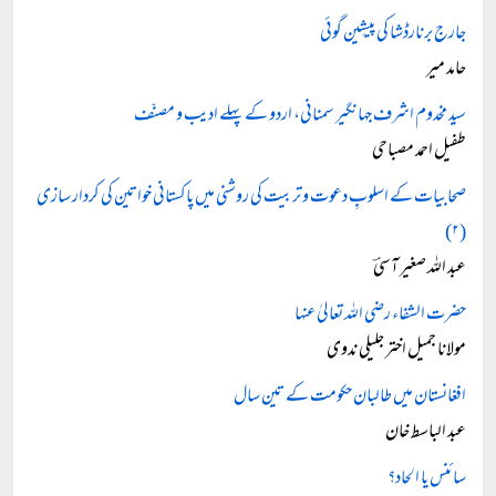
جارج برنارڈشا کی پیشِین گوئی
حامد میر
سید مخدوم اشرف جہانگیر سمنانی، اردو کے پہلے ادیب و مصنّف
طفیل احمد مصباحی
صحابیات کے اسلوبِ دعوت و تربیت کی روشنی میں پاکستانی خواتین کی کردار سازی
(۲)
عبد اللہ صغیر آسیؔ
حضرت الشفاء رضی اللہ تعالیٰ عنہا
مولانا جمیل اختر جلیلی ندوی
افغانستان میں طالبان حکومت کے تین سال
عبد الباسط خان
سائنس یا الحاد؟