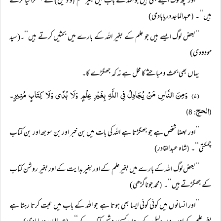
’’اور کچھ لوگ ایسے بھی ہیں جو اللہ کے باب میں بغیر علم
و دلیل) کے جھگڑا کیا کرتے
(
ہیں‘‘۔
عبدالماجد دریابادی)
(
’’بعض لوگ ایسے ہیں جو عِلم کے بغیر اللہ کے بارے میں بحثیں کرتے ہیں‘‘۔(سید
مودودی)
یہاں بھی بحث و مباحثے کا محل ہے نہ کہ جھگڑے کا۔
(۷) وَمِنَ النَّاسِ مَنْ یُجَادِلُ فِی اللَّہِ بِغَیْرِ عِلْمٍ وَلَا ہُدًی وَلَا کِتَابٍ مُنِیرٍ۔
الحج
: 8)
(
’’اور بعضا شخص ہے جو جھگڑتا ہے اللہ کی بات میں بن خبر اور بن سوجھ اور بن کتاب
چمکتی‘‘۔
شاہ عبدالقادر)
(
’’بعض لوگ اللہ کے بارے میں بغیر علم کے اور بغیر ہدایت کے اور بغیر روشن کتاب
کے جھگڑتے ہیں‘‘۔
محمد جوناگڑھی)
(
’’اور انسانوں میں کوئی کوئی ایسا بھی ہوتا ہے جو اللہ کے باب میں حجت کرتا رہتا ہے