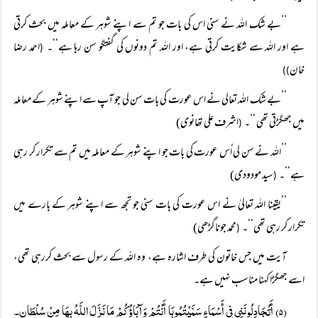
’’بے شک اللہ نے سنی اس کی بات جو تم سے اپنے شوہر کے معاملہ میں بحث کرتی
ہے اور اللہ سے شکایت کرتی ہے، اور اللہ تم دونوں کی گفتگو سن رہا ہے‘‘۔
احمد رضا
(
خان
))
’’بے شک اللہ تعالی نے اس عورت کی بات سن لی جو آپ سے اپنے شوہر کے معاملہ
میں جھگڑتی تھی ‘‘۔
اشرف علی تھانوی)
(
’’اللہ نے سن لی اُس عورت کی بات جو اپنے شوہر کے معاملہ میں تم سے تکرار کر رہی
ہے‘‘۔
سید مودودی)
(
’’یقینا اللہ تعالیٰ نے اس عورت کی بات سنی جو تجھ سے اپنے شوہر کے بارے میں
تکرار کر رہی تھی‘‘۔
محمد جوناگڑھی)
(
آیت میں جس خاتون کی طرف اشارہ ہے، وہ اللہ کے رسول سے بحث کررہی تھی،
اسے جھگڑا کہنا مناسب نہیں ہے۔
(۵) أَتُجَادِلُونَنِی فِی أَسْمَاءٍ سَمَّیْتُمُوہَا أَنْتُمْ وَآبَاؤُکُمْ مَا نَزَّلَ اللَّہُ بِہَا مِنْ سُلْطَانٍ۔