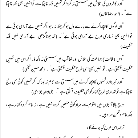
’’اور کافروں کی تلاش میں سستی نہ کرو اگر تمہیں دکھ پہنچتا ہے تو انہیں بھی دکھ پہنچتا
ہے‘‘۔
احمد رضا خان)
(
’’ان لوگوں کا پیچھا کرنے سے ہارے دل ہو کر بیٹھ نہ رہو! اگر تمہیں بے آرامی ہوتی ہے
تو انہیں بھی تمہاری طرح بے آرامی ہوتی ہے‘‘۔
محمد جوناگڑھی، بے آرامی نہیں بلکہ
(
تکلیف)
’’اس
مخالف) جماعت کی تلاش اور تعاقب میں سستی نہ دکھاؤ۔ اگر اس میں تمہیں
(
تکلیف پہنچتی ہے۔ تو انہیں بھی اسی طرح تکلیف پہنچتی ہے‘‘۔
محمد حسین نجفی)
(
’’اور خبردار دشمنوں کا پیچھا کرنے میں سستی سے کام نہ لینا کہ اگر تمہیں کوئی بھی رنج
پہنچتا ہے تو تمہاری طرح کفار کو بھی تکلیف پہنچتی ہے‘‘۔
ذیشان جوادی)
(
درج بالا آیتوں میں القوم سے مراد کوئی متعین گروہ نہیں ہے، نہ عام گروہ کفار ہے،
بلکہ عام دشمن مراد ہیں۔
ترجمہ اس طرح کیا جائے گا: