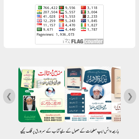
❮
❯
بذریعہ واٹس ایپ معلومات کے حصول کے لیے کتاب کے سرورق پر کلک کیجیے