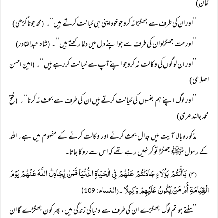
خان)
’’اور ان کی طرف سے جھگڑا نہ کرو جو خود اپنی ہی خیانت کرتے ہیں‘‘۔
محمد جوناگڑھی)
(
’’اور مت جھگڑو ان کی طرف سے جو اپنے دل میں دغا رکھتے ہیں‘‘۔
شاہ عبدالقادر)
(
’’اور ان لوگوں کی وکالت نہ کرو جو اپنے آپ سے خیانت کررہے ہیں‘‘۔
امین احسن
(
اصلاحی)
’’اور لوگ اپنے ہم جنسوں کی خیانت کرتے ہیں ان کی طرف سے بحث نہ کرنا‘‘۔
فتح
(
محمد جالندھری)
مذکورہ بالا آیت میں جدال بحث کرنے اور وکالت کرنے کے مفہوم میں ہے۔ اللہ
کے رسول ﷺ جھگڑا تو کر نہیں رہے تھے کہ اس سے روکا جاتا۔
(۲) ہَاأَنْتُمْ ہَؤُلَاءِ جَادَلْتُمْ عَنْہُمْ فِی الْحَیَاۃِ الدُّنْیَا فَمَنْ یُجَادِلُ اللَّہَ عَنْہُمْ یَوْمَ
الْقِیَامَۃِ أَمْ مَنْ یَکُونُ عَلَیْہِمْ وَکِیلًا ۔(النساء
: 109)
’’سنتے ہو تم لوگ جھگڑے ان کی طرف سے دنیا کی زندگی میں، پھر کون جھگڑے گا ان