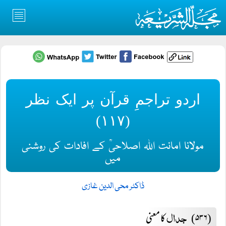
اردو تراجمِ قرآن پر ایک نظر
(۱۱۷)
مولانا امانت اللہ اصلاحیؒ کے افادات کی روشنی
میں
ڈاکٹر محی الدین غازی
جدال
(۵۳۶)
کا معنی