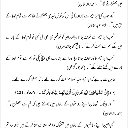
میں جھگڑنے لگا‘‘۔
احمد رضا خان)
(
’’پھر جب گیا ابراہیم سے ڈر اور آئی اس کو خوش خبری جھگڑنے لگا ہم سے قوم لوط کے
حق میں‘‘۔
شاہ عبدالقادر)
(
’’جب ابراہیم سے خوف جاتا رہا اور ان کو خوشخبری بھی مل گئی تو قوم لوط کے بارے
میں لگے ہم سے بحث کرنے‘‘۔
فتح محمد جالندھری)
(
’’جب ابراہیم کا ڈر خوف جاتا رہا اور اسے بشارت بھی پہنچ چکی تو ہم سے قوم لوط کے
بارے میں کہنے سننے لگے‘‘۔
محمد جوناگڑھی)
(
ظاہر بات یہ ہے کہ ابراہیم علیہ السلام بحث کررہے تھے نہ کہ جھگڑا کررہے تھے۔
(۱۰) وَإِنَّ الشَّیَاطِینَ لَیُوحُونَ إِلَی أَوْلِیَائِہِمْ لِیُجَادِلُوکُمْ۔
الانعام
: 121)
(
’’ اور بیشک شیطان اپنے دوستوں کے دلوں میں ڈالتے ہیں کہ تم سے جھگڑیں‘‘۔
احمد رضا خان)
(
’’شیاطین اپنے ساتھیوں کے دلوں میں شکوک و اعتراضات القا کرتے ہیں تاکہ وہ تم