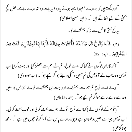
’’اور کہتے ہیں کہ ہمارے معبود اچھے ہوئے یا وہ؟ یہ بات وہ تمہارے سامنے محض کج
بحثی کے لیے اٹھاتے ہیں‘‘۔
امین احسن اصلاحی)
(
یہ کج بحثی کا محل ہے نہ کہ جھگڑے کا۔
(۱۲) قَالُوا یَانُوحُ قَدْ جَادَلْتَنَا فَأَکْثَرْتَ جِدَالَنَا فَأْتِنَا بِمَا تَعِدُنَا إِنْ کُنْتَ مِنَ
الصَّادِقِینَ ۔
ہود
: 32)
(
’’آخر کار ان لوگوں نے کہا کہ ،اے نوحؑ، تم نے ہم سے جھگڑا کیا اور بہت کر لیا اب
تو بس وہ عذاب لے آؤ جس کی تم ہمیں دھمکی دیتے ہو اگر سچے ہو‘‘۔
سید مودودی)
(
’’بولے اے نوح تم ہم سے جھگڑے اور بہت ہی جھگڑے تو لے آؤ جس کا ہمیں
وعدے دے رہے ہو اگر تم سچے ہو‘‘۔
احمد رضا خان)
(
’’(قوم کے لوگوں نے) کہا اے نوح! تو نے ہم سے بحث کر لی اور خوب بحث کر لی۔
اب تو جس چیز سے ہمیں دھمکا رہا ہے وہی ہمارے پاس لے آ، اگر تو سچوں میں ہے‘‘۔
محمد
(
جوناگڑھی)