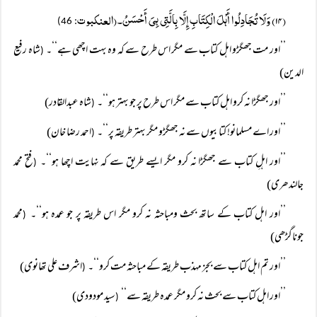
(۱۴) وَلَا تُجَادِلُوا أَہْلَ الْکِتَابِ إِلَّا بِالَّتِی ہِیَ أَحْسَنُ۔(العنکبوت
: 46)
’’اور مت جھگڑو اہل کتاب سے مگر اس طرح سے کہ وہ بہت اچھی ہے‘‘۔
شاہ رفیع
(
الدین)
’’اور جھگڑا نہ کرو اہل کتاب سے مگر اس طرح پر جو بہتر ہو‘‘۔
شاہ عبدالقادر)
(
’’اور اے مسلمانو! کتابیوں سے نہ جھگڑو مگر بہتر طریقہ پر‘‘۔
احمد رضا خان)
(
’’اور اہلِ کتاب سے جھگڑا نہ کرو مگر ایسے طریق سے کہ نہایت اچھا ہو‘‘۔
فتح محمد
(
جالندھری)
’’اور اہل کتاب کے ساتھ بحث ومباحثہ نہ کرو مگر اس طریقہ پر جو عمدہ ہو‘‘۔
محمد
(
جوناگڑھی)
’’اور تم اہل کتاب سے بجز مہذب طریقہ کے مباحثہ مت کرو‘‘۔
اشرف علی تھانوی)
(
’’اور اہل کتاب سے بحث نہ کرو مگر عمدہ طریقہ سے‘‘
سید مودودی)
(