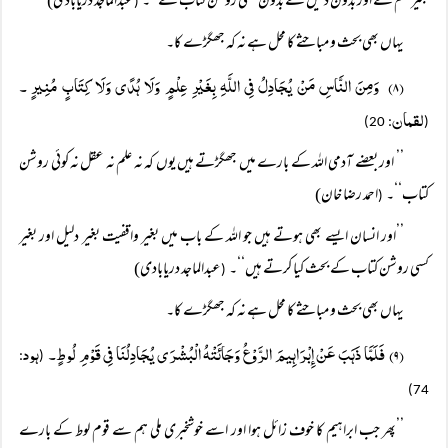
بغیر علم کے اور بدون دلیل کے بدون کسی روشن کتاب کے‘‘۔
عبدالماجد دریابادی)
(
یہاں بھی بحث و مباحثے کا محل ہے نہ کہ جھگڑے کا۔
(۸) وَمِنَ النَّاسِ مَنْ یُجَادِلُ فِی اللَّہِ بِغَیْرِ عِلْمٍ وَلَا ہُدًی وَلَا کِتَابٍ مُنِیرٍ ۔
لقمان
: 20)
(
’’ اور بعضے آدمی اللہ کے بارے میں جھگڑتے ہیں یوں کہ نہ علم نہ عقل نہ کوئی روشن
کتاب‘‘۔
احمد رضا خان)
(
’’اور انسان ایسے بھی ہوتے ہیں جو اللہ کے باب میں بغیر واقفیت بغیر دلیل اور بغیر
کسی روشن کتاب کے بحث کیا کرتے ہیں‘‘۔
عبدالماجد دریابادی)
(
یہاں بھی بحث و مباحثے کا محل ہے نہ کہ جھگڑے کا۔
(۹) فَلَمَّا ذَہَبَ عَنْ إِبْرَاہِیمَ الرَّوْعُ وَجَائَتْہُ الْبُشْرَی یُجَادِلُنَا فِی قَوْمِ لُوطٍ۔
ہود
:
(
74)
’’پھر جب ابراہیم کا خوف زائل ہوا اور اسے خوشخبری ملی ہم سے قوم لوط کے بارے