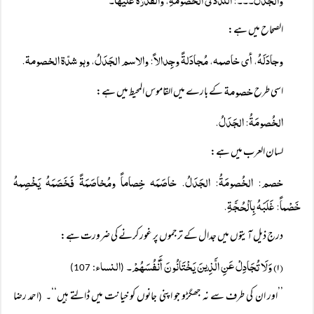
الصحاح میں ہے:
وجادَلَہُ، أی خاصمہ، مُجادَلۃً وجِدالاً: والاسم الجَدَلُ، وہو شدّۃ الخصومۃ.
خصومۃ
اسی طرح
کے بارے میں القاموس المحیط میں ہے:
الخُصومَۃُ: الجَدَلُ.
لسان العرب میں ہے:
خصم: الخُصومَۃُ: الجَدَلُ. خاصَمَہ خِصاماً ومُخاصَمَۃً فَخَصَمَہُ یَخْصِمہُ
خَصْماً: غَلَبَہُ بِالْحُجَّۃِ.
درج ذیل آیتوں میں جدال کے ترجموں پر غور کرنے کی ضرورت ہے:
(۱) وَلَا تُجَادِلْ عَنِ الَّذِینَ یَخْتَانُونَ أَنْفُسَہُمْ۔
النساء
: 107)
(
’’اور ان کی طرف سے نہ جھگڑو جو اپنی جانوں کو خیانت میں ڈالتے ہیں‘‘۔
احمد رضا
(