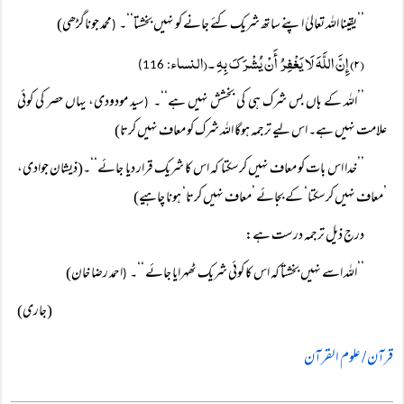
’’یقینا اللہ تعالیٰ اپنے ساتھ شریک کئے جانے کو نہیں بخشتا‘‘۔
محمد جوناگڑھی)
(
(۲) إِنَّ اللَّہَ لَا یَغْفِرُ أَنْ یُشْرَکَ بِہِ ۔(النساء
: 116)
’’اللہ کے ہاں بس شرک ہی کی بخشش نہیں ہے‘‘۔
سید مودودی، یہاں حصر کی کوئی
(
علامت نہیں ہے۔ اس لیے ترجمہ ہوگا اللہ شرک کو معاف نہیں کرتا)
’’خدا اس بات کو معاف نہیں کرسکتا کہ اس کا شریک قرار دیا جائے‘‘۔(ذیشان جوادی،
’معاف نہیں کرسکتا‘ کے بجائے ’معاف نہیں کرتا‘ ہونا چاہیے)
درج ذیل ترجمہ درست ہے:
’’اللہ اسے نہیں بخشتا کہ اس کا کوئی شریک ٹھہرایا جائے ‘‘۔
احمد رضا خان)
(
(جاری)
قرآن / علوم القرآن