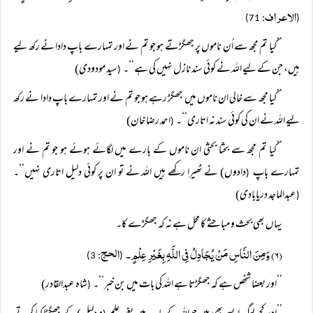
الاعراف
: 71)
(
’’کیا تم مجھ سے اُن ناموں پر جھگڑتے ہو جو تم نے اور تمہارے باپ دادا نے رکھ لیے
ہیں، جن کے لیے اللہ نے کوئی سند نازل نہیں کی ہے‘‘۔
سید مودودی)
(
’’کیا مجھ سے خالی ان ناموں میں جھگڑ رہے ہو جو تم نے اور تمہارے باپ دادا نے رکھ
لیے اللہ نے ان کی کوئی سند نہ اتاری‘‘۔
احمد رضا خان)
(
’’کیا تم مجھ سے بحثا بحثی ان ناموں کے بارے میں لگائے ہوئے ہو جو تم نے اور
تمہارے باپ
دادوں) نے ٹھیرا رکھے ہیں اللہ نے تو ان پر کوئی دلیل اتاری نہیں‘‘۔
(
عبدالماجد دریابادی)
(
یہاں بھی بحث و مباحثے کا محل ہے نہ کہ جھگڑے کا۔
(۶) وَمِنَ النَّاسِ مَنْ یُجَادِلُ فِی اللَّہِ بِغَیْرِ عِلْمٍ۔
الحج
: 3)
(
’’اور بعضا شخص ہے کہ جھگڑتا ہے اللہ کی بات میں بن خبر‘‘۔
شاہ عبدالقادر)
(