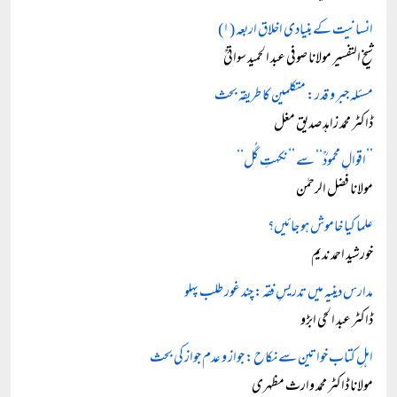
انسانیت کے بنیادی اخلاق اربعہ (۱)
شیخ التفسیر مولانا صوفی عبد الحمید سواتیؒ
مسئلہ جبر و قدر: متکلمین کا طریقہ بحث
ڈاکٹر محمد زاہد صدیق مغل
’’اقوالِ محمودؒ‘‘ سے ’’نکہتِ گُل‘‘
مولانا فضل الرحمٰن
علما کیا خاموش ہو جائیں؟
خورشید احمد ندیم
مدارس دینیہ میں تدریسِ فقہ: چند غور طلب پہلو
ڈاکٹر عبد الحی ابڑو
اہلِ کتاب خواتین سے نکاح: جواز و عدم جواز کی بحث
مولانا ڈاکٹر محمد وارث مظہری