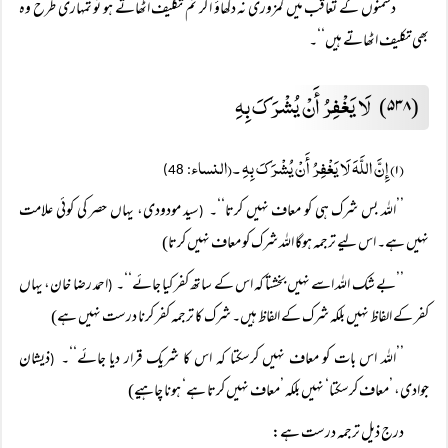
’’دشمنوں کے تعاقب میں کمزوری نہ دکھاؤ اگر تم تکلیف اٹھاتے ہو تو تمہاری طرح وہ
بھی تکلیف اٹھاتے ہیں‘‘۔
لَا یَغْفِرُ أَنْ یُشْرَکَ بِہِ
(۵۳۸)
(۱) إِنَّ اللَّہَ لَا یَغْفِرُ أَنْ یُشْرَکَ بِہِ ۔(النساء
: 48)
’’اللہ بس شرک ہی کو معاف نہیں کرتا‘‘۔
سید مودودی، یہاں حصر کی کوئی علامت
(
نہیں ہے۔ اس لیے ترجمہ ہوگا اللہ شرک کو معاف نہیں کرتا)
’’بے شک اللہ اسے نہیں بخشتا کہ اس کے ساتھ کفر کیا جائے‘‘۔
احمد رضا خان، یہاں
(
کفر کے الفاظ نہیں بلکہ شرک کے الفاظ ہیں۔ شرک کا ترجمہ کفر کرنا درست نہیں ہے)
’’اللہ اس بات کو معاف نہیں کرسکتا کہ اس کا شریک قرار دیا جائے‘‘۔
ذیشان
(
جوادی، ’معاف کرسکتا‘ نہیں بلکہ ’معاف نہیں کرتا ہے‘ ہونا چاہیے)
درج ذیل ترجمہ درست ہے: