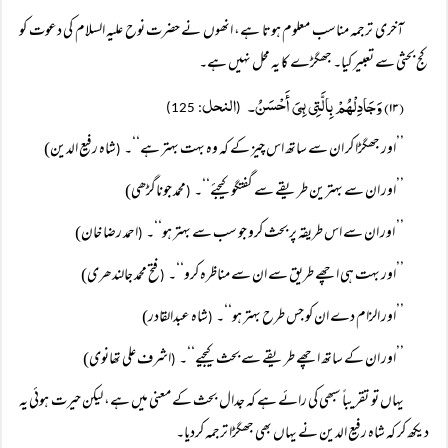
آخری ترجمہ مناسب معلوم ہوتا ہے، انھوں نے حضرت نوح علیہ السلام کی دعوت کو
کج بحثی سے تعبیر کیا۔ جھگڑے کا یہ محل نہیں ہے۔
(۱۳) وَجَادِلْہُمْ بِالَّتِی ہِیَ أَحْسَنُ۔
النحل
: 125)
(
’’اور جھگڑا کر ان سے ساتھ اس چیز کے کہ وہ بہت بہتر ہے‘‘۔
شاہ رفیع الدین)
(
’’اور ان سے بہترین طریقے سے گفتگو کیجئے‘‘۔
محمد جوناگڑھی)
(
’’ اور ان سے اس طریقہ پر بحث کرو جو سب سے بہتر ہو‘‘۔
احمد رضا خان)
(
’’اور بہت ہی اچھے طریق سے ان سے مناظرہ کرو‘‘۔
فتح محمد جالندھری)
(
’’اور الزام دے ان کو جس طرح بہتر ہو‘‘۔
شاہ عبدالقادر)
(
’’اور ان کے ساتھ اچھے طریقے سے بحث کیجیے‘‘۔
اشرف علی تھانوی)
(
یہاں تو تقریباً سبھی کی رائے ہے کہ جدال بحث کے معنی میں ہے، لیکن حیرت ہوئی یہ
دیکھ کر کہ شاہ رفیع الدین نے یہاں بھی جھگڑا ترجمہ کردیا۔