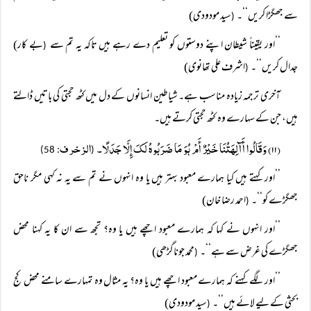
سے جھگڑا کریں‘‘۔
سید مودودی)
(
’’اور یقیناً شیطان اپنے دوستوں کو تعلیم دے رہے ہیں تاکہ یہ تم سے
بے کار)
(
جدال کریں‘‘۔
اشرف علی تھانوی)
(
آخری ترجمہ زیادہ مناسب ہے۔ شیاطین انسانوں کے دل میں کٹھ حجتی کی باتیں ڈالتے
ہیں، جن کے سہارے وہ کٹھ حجتی کرتے ہیں۔
(۱۱) وَقَالُوا أَآلِہَتُنَا خَیْرٌ أَمْ ہُوَ مَا ضَرَبُوہُ لَکَ إِلَّا جَدَلًا۔
الزخرف
: 58)
(
’’اور کہتے ہیں کیا ہمارے معبود بہتر ہیں یا وہ انہوں نے تم سے یہ نہ کہی مگر ناحق
جھگڑے کو‘‘۔
احمد رضا خان)
(
’’اور انہوں نے کہا کہ ہمارے معبود اچھے ہیں یا وہ؟ تجھ سے ان کا یہ کہنا محض
جھگڑے کی غرض سے ہے‘‘۔
محمد جوناگڑھی)
(
’’اور لگے کہنے کہ ہمارے معبود اچھے ہیں یا وہ؟ یہ مثال وہ تمہارے سامنے محض کج
بحثی کے لیے لائے ہیں‘‘۔
سید مودودی)
(