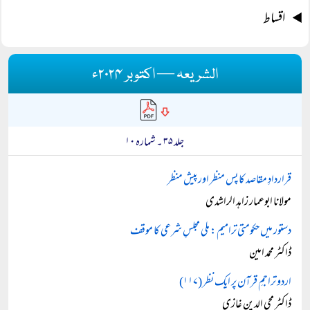
اقساط
الشریعہ — اکتوبر ۲۰۲۴ء
جلد ۳۵ ۔ شمارہ ۱۰
قراردادِ مقاصد کا پس منظر اور پیش منظر
مولانا ابوعمار زاہد الراشدی
دستور میں حکومتی ترامیم: ملی مجلسِ شرعی کا موقف
ڈاکٹر محمد امین
اردو تراجمِ قرآن پر ایک نظر (۱۱۷)
ڈاکٹر محی الدین غازی