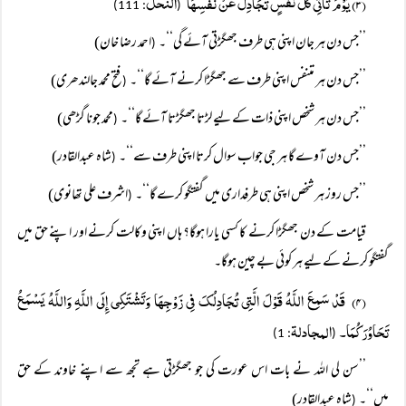
(۳) یَوْمَ تَأْتِی کُلُّ نَفْسٍ تُجَادِلُ عَنْ نَفْسِہَا
النحل
: 111)
(
’’جس دن ہر جان اپنی ہی طرف جھگڑتی آئے گی‘‘۔
احمد رضا خان)
(
’’جس دن ہر متنفس اپنی طرف سے جھگڑا کرنے آئے گا‘‘۔
فتح محمد جالندھری)
(
’’جس دن ہر شخص اپنی ذات کے لیے لڑتا جھگڑتا آئے گا‘‘۔
محمد جونا گڑھی)
(
’’جس دن آوے گا ہر جی جواب سوال کرتا اپنی طرف سے‘‘۔
شاہ عبدالقادر)
(
’’جس روز ہر شخص اپنی ہی طرفداری میں گفتگو کرے گا‘‘۔
اشرف علی تھانوی)
(
قیامت کے دن جھگڑا کرنے کا کسی یارا ہوگا؟ ہاں اپنی وکالت کرنے اور اپنے حق میں
گفتگو کرنے کے لیے ہر کوئی بے چین ہوگا۔
(۴) قَدْ سَمِعَ اللَّہُ قَوْلَ الَّتِی تُجَادِلُکَ فِی زَوْجِہَا وَتَشْتَکِی إِلَی اللَّہِ وَاللَّہُ یَسْمَعُ
تَحَاوُرَکُمَا۔
المجادلۃ
: 1)
(
’’سن لی اللہ نے بات اس عورت کی جو جھگڑتی ہے تجھ سے اپنے خاوند کے حق
میں‘‘۔
شاہ عبدالقادر)
(