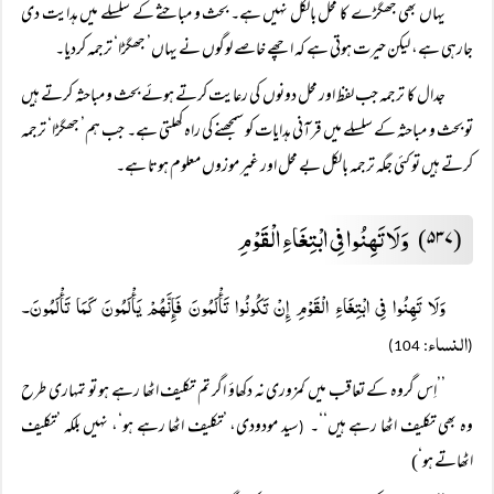
یہاں بھی جھگڑے کا محل بالکل نہیں ہے۔ بحث و مباحثے کے سلسلے میں ہدایت دی
جارہی ہے، لیکن حیرت ہوتی ہے کہ اچھے خاصے لوگوں نے یہاں’ جھگڑا‘ ترجمہ کردیا۔
جدال کا ترجمہ جب لفظ اور محل دونوں کی رعایت کرتے ہوئے بحث و مباحثہ کرتے ہیں
تو بحث و مباحثہ کے سلسلے میں قرآنی ہدایات کو سمجھنے کی راہ کھلتی ہے۔ جب ہم’ جھگڑا‘ ترجمہ
کرتے ہیں تو کئی جگہ ترجمہ بالکل بے محل اور غیر موزوں معلوم ہوتا ہے۔
وَلَا تَہِنُوا فِی ابْتِغَاءِ الْقَوْمِ
(۵۳۷)
وَلَا تَہِنُوا فِی ابْتِغَاءِ الْقَوْمِ إِنْ تَکُونُوا تَأْلَمُونَ فَإِنَّہُمْ یَأْلَمُونَ کَمَا تَأْلَمُونَ۔
النساء
: 104)
(
’’اِس گروہ کے تعاقب میں کمزوری نہ دکھاؤ اگر تم تکلیف اٹھا رہے ہو تو تمہاری طرح
وہ بھی تکلیف اٹھا رہے ہیں‘‘۔
سید مودودی، ’تکلیف اٹھا رہے ہو‘، نہیں بلکہ ’تکلیف
(
اٹھاتے ہو‘)