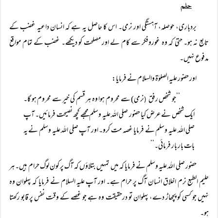
حلم
بردباری، حوصلہ، آہستگی اور نرمی۔ اس کا حاصل یہ ہے کہ انسان داعیہ غضب کے
تابع نہ ہو۔ حتیٰ کہ وہ غوروفکر سے کام لے اور مصلحت کو دیکھے۔ غضب کے تمام مواقع
مدفوع نہیں۔
اور حضور علیہ الصلوٰۃ والسلام نے فرمایا:
’’جو شخص رفق
نرمی) سے محروم ہوا وہ ہر قسم کی خیر سے محروم ہو گا۔
(
ایک شخص نے عرض کیا حضور صلی اللہ علیہ وسلم مجھے کچھ نصیحت فرمائیں۔ آپ
صلی اللہ علیہ وسلم نے فرمایا غصہ مت کرو۔ اور آپ صلی اللہ علیہ وسلم نے یہ
بات بار بار فرمائی۔‘‘
حضور صلی اللہ علیہ وسلم نے فرمایا کہ میں تمہیں بتلاؤں کہ آگ پر کون لوگ حرام ہیں۔ ہر
حلیم الطبع نرم اخلاق انسان آگ پر حرام ہے۔ اور آپ علیہ السلام نے فرمایا کہ پہلوان وہ
نہیں جو کسی کو پچھاڑ دے، پہلوان تو درحقیقت وہ ہے جو غصے کے وقت نفس پر قابو رکھتا
ہو۔