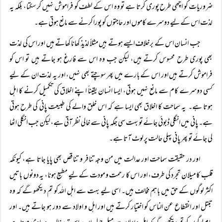
ضروریات کو اچھی طرح پوری کرتا ہے تو وہ اس کے لطف کو فراموش نہیں کر سکتا، بلکہ یہ
لذت اس کے لیے دوسرے کاموں اور حاجتوں کو پورا کرنے سے مانع ہوتی ہے۔
جب انسان اس کے برخلاف ایسے ہوتے ہیں مثلاً‌ لذیذ کھانا کھاتے ہیں اور اس کی لذت
بھی پوری طرح محسوس کرتے ہیں، لیکن جب وہ اس سے فارغ ہو جاتے ہیں تو اس کو
فراموش کرتے ہیں اور اس کے بارے میں پھر سوچتے بھی نہیں، اور یہ لذت ان کے لیے
کسی دوسرے کام سے مانع نہیں ہوتی، ایسا انسان یقیناً‌ اپنے اخلاق کی تکمیل کرنے کا اہل
ہوتا ہے۔ یہ سماحت کا اخلاق بھی ایسا ہے کہ اس خلق والے کی طبیعت پانی کی طرح ہوتی
ہے۔ پانی میں انگلی ڈبوئی جائے تو بہت سی جگہ پانی سے خالی نظر آتی ہے، لیکن جب انگلی اٹھا
لی جائے تو پھر پانی پہلی حالت پر لوٹ آتا ہے۔
اور در حقیقت سماحت اور عدالت میں من وجہ تنافر و تناقص بھی پایا جاتا ہے، کیونکہ
قلب کا میلان تجرد کی طرف، اور اس کا رحمت و مودت کے لیے مطیع ہونا، یہ دونوں باتیں
اکثر لوگوں کے حق میں باہم مخالف ہیں۔ اسی لیے بہت سے اہل اللہ کو تم دیکھو گے کہ وہ
تبتل اور انقطاع عن الناس کو اختیار کرتے ہیں اور اہل و اولاد سے دور ہو جاتے ہیں۔ اور