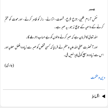
صبر
نفس آرام طلبی، جزع فزع، شہوت، اترانے، راز کو ظاہر کرنے، اور موت کو ختم
کرنے کے داعیہ کے تابع نہ ہو۔ یہ صبر ہے۔
اللہ تعالیٰ کا فرمان ہے کہ صبر کرنے والوں کو بے حساب اجر ملے گا۔
اور آنحضرت صلی اللہ علیہ وسلم نے فرمایا کہ کسی شخص کو صبر سے زیادہ افضل عطیہ اور
اس سے زیادہ وسیع کوئی چیز نہیں ملی۔
(جاری)
دین و حکمت
اقساط