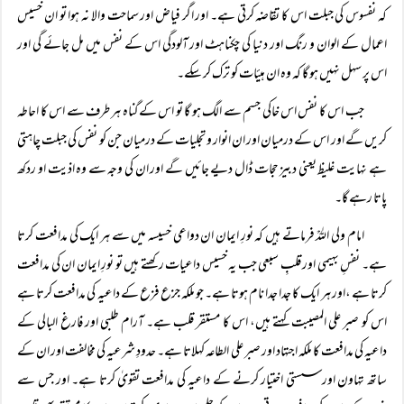
کہ نفسوس کی جبلت اس کا تقاضہ کرتی ہے۔ اور اگر فیاض اور سماحت والا نہ ہوا تو ان خسیس
اعمال کے الوان و رنگ اور دنیا کی چکناہٹ اور آلودگی اس کے نفس میں مل جائے گی اور
اس پر سہل نہیں ہو گا کہ وہ ان ہیئات کو ترک کر سکے۔
جب اس کا نفس اس خاکی جسم سے الگ ہو گا تو اس کےگناہ ہر طرف سے اس کا احاطہ
کریں گے اور اس کے درمیان اور ان انوار و تجلیات کے درمیان جن کو نفس کی جبلت چاہتی
ہے نہایت غلیظ یعنی دبیز حجات ڈال دیے جائیں گے اور ان کی وجہ سے وہ اذیت او ردکھ
پاتا رہے گا۔
امام ولی اللہؒ فرماتے ہیں کہ نورِ ایمان ان دواعی خسیسہ میں سے ہر ایک کی مدافعت کرتا
ہے۔ نفسِ بہیمی اور قلبِ سبعی جب یہ خسیس داعیات رکھتے ہیں تو نورِ ایمان ان کی مدافعت
کرتا ہے ،اور ہر ایک کا جدا جدا نام ہوتا ہے۔ جو ملکہ جزع فزع کے داعیہ کی مدافعت کرتا ہے
اس کو صبر علی المصیبت کہتے ہیں، اس کا مستقر قلب ہے۔ آرام طلبی اور فارغ البالی کے
داعیہ کی مدافعت کا ملکہ اجتہاد اور صبر علی الطاعہ کہلاتا ہے۔ حدودِ شرعیہ کی مخالفت اور ان کے
ساتھ تہاون اور سستی اختیار کرنے کے داعیہ کی مدافعت تقویٰ کرتا ہے۔ اور جس سے