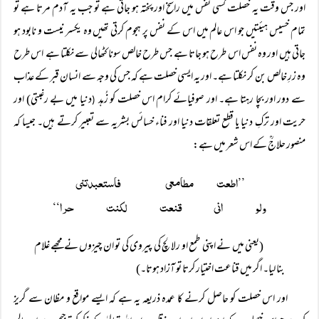
اور جس وقت یہ خصلت کسی نفس میں راسخ اور پختہ ہو جاتی ہے تو جب یہ آدم مرتا ہے تو
تمام خسیس ہیئتیں جو اس عالم میں اس کے نفس پر ہجوم کرتی تھیں وہ یکسر نیست و نابود ہو
جاتی ہیں اور وہ نفس اس طرح ہو جاتا ہے جس طرح خالص سونا کٹھالی سے نکلتا ہے اس طرح
وہ زرِ خالص بن کر نکلتا ہے۔ اور یہ ایسی خصلت ہے کہ جس کی وجہ سے انسان قبر کے عذاب
سے دور اور بچا رہتا ہے۔ اور صوفیائے کرام اس خصلت کو زُہد
دنیا میں بے رغبتی) اور
(
حریت اور ترکِ دنیا یا قطع تعلقات دنیا اور فناء خسائس بشریہ سے تعبیر کرتے ہیں۔ جیسا کہ
منصور حلاجؒ کے اس شعر میں ہے:
ولو انی قنعت لکنت حرا‘‘
(یعنی میں نے اپنی طمع او رلالچ کی پیروی کی تو ان چیزوں نے مجھے غلام
بنا لیا۔ اگر میں قناعت اختیار کرتا تو آزاد ہوتا۔)
اور اس خصلت کو حاصل کرنے کا عمدہ ذریعہ یہ ہے کہ ایسے مواقع و مظان سے گریز