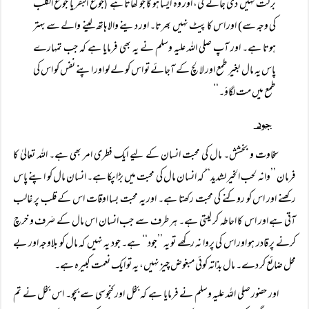
برکت نہیں دی جائے گی، اور وہ ایسا ہو گا جو کھاتا ہے
جوع البقر یا جوع الکلب
(
کی وجہ سے) اور اس کا پیٹ نہیں بھرتا۔ اور دینے والا ہاتھ لینے والے سے بہتر
ہوتا ہے۔ اور آپ صلی اللہ علیہ وسلم نے یہ بھی فرمایا ہے کہ جب تمہارے
پاس یہ مال بغیر طمع اور لالچ کے آجائے تو اس کو لے لو اور اپنے نفس کو اس کی
طمع میں مت لگاؤ۔‘‘
جود
سخاوت و بخشش۔ مال کی محبت انسان کے لیے ایک فطری امر بھی ہے۔ اللہ تعالیٰ کا
فرمان ’’وانہ لحب الخیر لشدید‘‘ کہ انسان مال کی محبت میں بڑا پکا ہے۔ انسان مال کو اپنے پاس
رکھنے اور اس کو روکنے کی محبت رکھتا ہے۔ اور یہ محبت بسا اوقات اس کے قلب پر غالب
آتی ہے اور اس کا احاطہ کر لیتی ہے۔ ہر طرف سے جب انسان اس مال کے صَرف و خرچ
کرنے پر قادر ہو اور اس کی پروا نہ رکھے تو یہ ’’جود‘‘ ہے۔ جود یہ نہیں کہ مال کو بلاوجہ اور بے
محل ضائع کر دے۔ مال بذاتہ کوئی مبغوض چیز نہیں، یہ تو ایک نعمت کبیرہ ہے۔
اور حضور صلی اللہ علیہ وسلم نے فرمایا ہے کہ بخل اور کنجوسی سے بچو۔ اس بخل نے تم