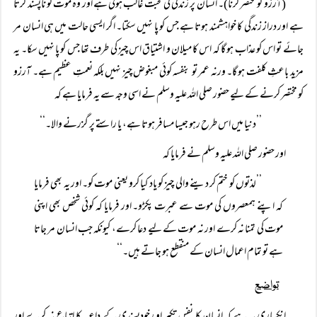
(آرزو کو مختصر کرنا)۔ انسان پر زندگی کی محبت غالب ہوتی ہے اور وہ موت کو ناپسند کرتا
ہے اور دراز زندگی کا خواہشمند ہوتا ہے جس کو پا نہیں سکتا۔ اگر ایسی حالت میں ہی انسان مر
جائے تو اس کو عذاب ہو گا کہ اس کا میلان و اشتیاق اس چیز کی طرف تھا جس کو پا نہیں سکا۔ یہ
مزید باعثِ کلفت ہو گا۔ ورنہ عمر تو بنفسہ کوئی مبغوض چیز نہیں بلکہ نعمتِ عظیم ہے۔ آرزو
کو مختصر کرنے کے لیے حضور صلی اللہ علیہ وسلم نے اسی وجہ سے یہ فرمایا ہے کہ
’’دنیا میں اس طرح رہو جیسا مسافر ہوتا ہے، یا راستے پر گزرنے والا۔‘‘
اور حضور صلی اللہ علیہ وسلم نے فرمایا کہ
’’لذتوں کو ختم کر دینے والی چیز کو یاد کیا کرو یعنی موت کو۔ اور یہ بھی فرمایا
کہ اپنے ہمعصروں کی موت سے عبرت پکڑو۔ اور فرمایا کہ کوئی شخص بھی اپنی
موت کی تمنا نہ کرے اور نہ موت کے لیے دعا کرے، کیونکہ جب انسان مر جاتا
ہے تو تمام اعمال انسان کے منقطع ہو جاتے ہیں۔‘‘
تواضع