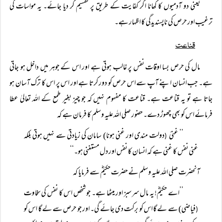
یعنی دو آدمیوں کا کھانا اگر کفایت کے طریق پر تقسیم کر دیا جائے۔ یہ مواسات کی
ترغیب اور حرص کی ناپسندیدگی کا اظہار ہے۔
قناعت
مال کی حرص بسا اوقات نفس پر غالب ہوتی ہے اور اس کے جوہر میں داخل ہو جاتی
ہے۔ جب انسان اپنے آپ سے اس حرص کو دور کرتا ہے اور اس پر اس کا ترک آسان ہو
جاتا ہے تو یہ قناعت ہے۔ قناعت کا مفہوم نہیں کہ جو چیز بغیر طمع کے اللہ تعالیٰ عطا
فرمائے اس کو بھی چھوڑ دے۔ حضور صلی اللہ علیہ وسلم کا فرمان ہے کہ
’’ غنیٰ
دولت مندی اور غنی ہونا) سامان کی زیادتی سے نہیں ہوتی بلکہ
(
غنی نفس کا غنی ہے کہ انسان کا نفس اور دل مستغنی ہو۔‘‘
آنحضرت صلی اللہ علیہ وسلم نے حضرت حکیمؓ سے فرمایا کہ
’’اے حکیمؓ! یہ مال سرسبز اور میٹھا ہے۔ جو شخص اس کا نفس کی سخاوت
فیاضی) سے لے گا اس کو برکت دی جائے گی۔ اور جو حرص سے لے گا اس کو
(