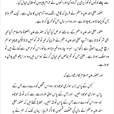
سے پہلے لوگوں کو خونریزی پر آمادہ کیا اور انہوں نے حرام چیزوں کو حلال خیال کیا۔
حضور صلی اللہ علیہ وسلم نے فرمایا کہ قابلِ رشک دو آدمیوں کا حال ہے۔ ایک علم والا
جس کو پڑھاتا اور پھیلاتا ہے، اور دوسرا مال جس کو خرچ کرتا ہے۔
حضور صلی اللہ علیہ وسلم کے سامنے عرض کیا گیا کہ حضرت علیہ الصلوٰۃ والسلام! کیا خیر
بھی شر کو لاتا ہے؟ آپ صلی اللہ علیہ وسلم نے فرمایا کہ خیر تو شر کو نہیں لاتا لیکن جو چیز موسم
ربیع میں پیدا ہوتی ہے
گھاس، سبزہ، چارہ وغیرہ) اور جانور اس کو حرص سے کھاتے ہیں تو
(
وہ مہلک ہوتا ہے۔ یعنی جس کو تم خالص خیر خیال کرتے ہو اس میں دوسرا پہلو بھی پوشیدہ
ہوتا ہے۔
اور حضور علیہ السلام کا ارشاد ہے کہ
’’جس کے پاس زائد سواری موجود ہو، وہ اس شخص کو دے دے جس کے
پاس سواری موجود نہیں، اور جس کے پاس اپنی ضرورت سے زائد توشہ موجود
ہو، وہ اس کو دے دے جس کے پاس توشہ نہیں۔ صحابہؓ کہتے ہیں کہ حضور صلی
اللہ علیہ وسلم نے مال کی مختلف قسموں کا ذکر فرمایا ، یہاں تک کہ ہم نے یہ