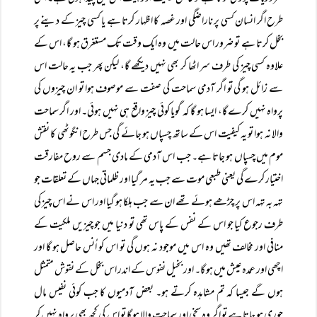
طرح اگر انسان کسی پر ناراضگی اور غصہ کا اظہار کرتا ہے یا کسی چیز کے دینے پر
بخل کرتا ہے تو ضرور اس حالت میں وہ ایک وقت تک مستغرق ہو گا، اس کے
علاوہ کسی چیز کی طرف سر اٹھا کر بھی نہیں دیکھے گا، لیکن پھر جب یہ حالت اس
سے زائل ہو گی تو اگر آدمی سماحت کی صفت سے موصوف ہوا تو ان چیزوں کی
پرواہ نہیں کرے گا، ایسا ہو گا کہ گویا کوئی چیز واقع ہی نہیں ہوئی۔ اور اگر سماحت
والا نہ ہوا تو یہ کیفیت اس کے ساتھ چسپاں ہو جائے گی جس طرح انگوٹھی کا نقش
موم میں چسپاں ہو جاتا ہے۔ جب اس آدمی کے مادی جسم سے روح مفارقت
اختیار کرے گی یعنی طبعی موت سے جب یہ مر گیا اور ظلماتی جہاں کے تعلقات جو
تہہ بہ تہہ اس پر چڑھے ہوئے تھے ان سے جب ہلکا ہو گیا اور اس نے اس چیز کی
طرف رجوع کیا جو اس کے نفس کے پاس تھی تو دنیا میں جو چیزیں ملکیت کے
منافی اور مخالف تھیں وہ اس میں موجود نہ ہوں گی تو اس کو اُنس حاصل ہو گا اور
اچھی اور عمدہ عیش میں ہو گا۔ اور بخیل نفوس کے اندر اس بخل کے نقوش متمثل
ہوں گے جیسا کہ تم مشاہدہ کرتے ہو۔ بعض آدمیوں کا جب کوئی نفیس مال
چوری ہو جاتا ہے تو اگر وہ سخی اور سماحت والا ہو گا تو اس کی کچھ بھی پرواہ نہیں کر