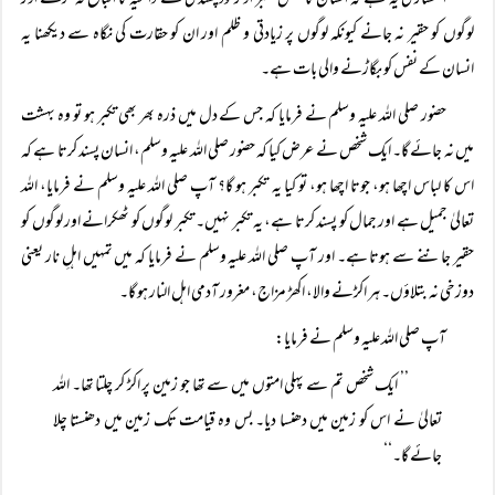
انکساری یہ ہے کہ انسان کا نفس تکبر او رخودپسندی کے داعیہ کا اتباع نہ کرے اور
لوگوں کو حقیر نہ جانے کیونکہ لوگوں پر زیادتی و ظلم اور ان کو حقارت کی نگاہ سے دیکھنا یہ
انسان کے نفس کو بگاڑنے والی بات ہے۔
حضور صلی اللہ علیہ وسلم نے فرمایا کہ جس کے دل میں ذرہ بھر بھی تکبر ہو تو وہ بہشت
میں نہ جائے گا۔ ایک شخص نے عرض کیا کہ حضور صلی اللہ علیہ وسلم، انسان پسند کرتا ہے کہ
اس کا لباس اچھا ہو، جوتا اچھا ہو، تو کیا یہ تکبر ہو گا؟ آپ صلی اللہ علیہ وسلم نے فرمایا، اللہ
تعالیٰ جمیل ہے اور جمال کو پسند کرتا ہے، یہ تکبر نہیں۔ تکبر لوگوں کو ٹھکرانے اور لوگوں کو
حقیر جاننے سے ہوتا ہے۔ اور آپ صلی اللہ علیہ وسلم نے فرمایا کہ میں تمہیں اہلِ نار یعنی
دوزخی نہ بتلاؤں۔ ہر اکڑنے والا، اکھڑ مزاج، مغرور آدمی اہل النار ہو گا۔
آپ صلی اللہ علیہ وسلم نے فرمایا:
’’ ایک شخص تم سے پہلی امتوں میں سے تھا جو زمین پر اکڑ کر چلتا تھا۔ اللہ
تعالیٰ نے اس کو زمین میں دھنسا دیا۔ بس وہ قیامت تک زمین میں دھنستا چلا
جائے گا۔‘‘