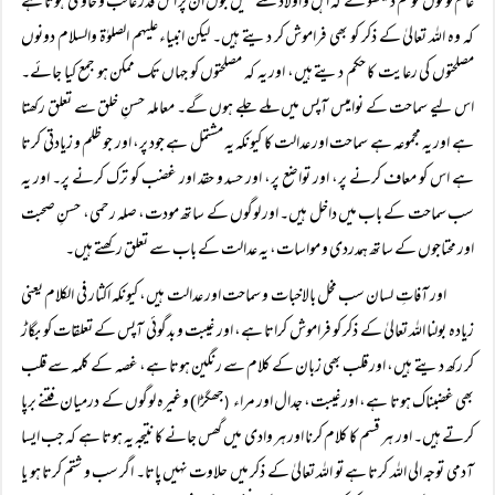
عام لوگوں کو تم دیکھو گے کہ اہل و اولاد سے میل جول ان پر اس قدر غالب و حاوی ہوتا ہے
کہ وہ اللہ تعالیٰ کے ذکر کو بھی فراموش کر دیتے ہیں۔ لیکن انبیاء علیہم الصلوٰۃ والسلام دونوں
مصلحتوں کی رعایت کا حکم دیتے ہیں، اور یہ کہ مصلحتوں کو جہاں تک ممکن ہو جمع کیا جائے۔
اس لیے سماحت کے نوامیس آپس میں ملے جلے ہوں گے۔ معاملہ حسنِ خلق سے تعلق رکھتا
ہے اور یہ مجموعہ ہے سماحت اور عدالت کا کیونکہ یہ مشتمل ہے جود پر، اور جو ظلم و زیادتی کرتا
ہے اس کو معاف کرنے پر، اور تواضع پر، اور حسد و حقد اور غضب کو ترک کرنے پر۔ اور یہ
سب سماحت کے باب میں داخل ہیں۔ اور لوگوں کے ساتھ مودت، صلہ رحمی، حسنِ صحبت
اور محتاجوں کے ساتھ ہمدردی و مواسات، یہ عدالت کے باب سے تعلق رکھتے ہیں۔
اور آفاتِ لسان سب مخل بالاخبات و سماحت اور عدالت ہیں، کیونکہ اکثار فی الکلام یعنی
زیادہ بولنا اللہ تعالیٰ کے ذکر کو فراموش کراتا ہے، اور غیبت و بدگوئی آپس کے تعلقات کو بگاڑ
کر رکھ دیتے ہیں، اور قلب بھی زبان کے کلام سے رنگین ہوتا ہے، غصہ کے کلمہ سے قلب
بھی غضبناک ہوتا ہے، اور غیبت، جدال اور مراء
جھگڑا) وغیرہ لوگوں کے درمیان فتنے برپا
(
کرتے ہیں۔ اور ہر قسم کا کلام کرنا اور ہر وادی میں گھس جانے کا نتیجہ یہ ہوتا ہے کہ جب ایسا
آدمی توجہ الی اللہ کرتا ہے تو اللہ تعالیٰ کے ذکر میں حلاوت نہیں پاتا۔ اگر سب و شتم کرتا ہو یا