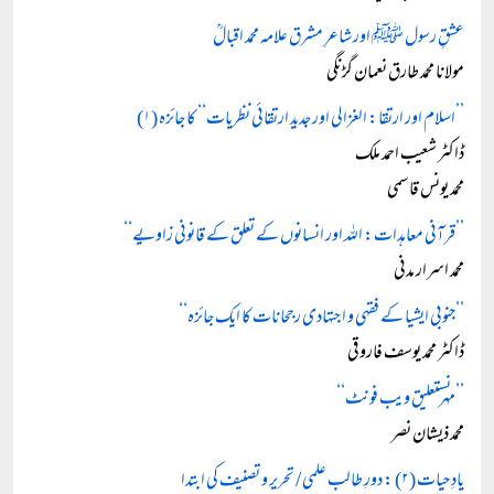
عشقِ رسول ﷺ اور شاعرِ مشرق علامہ محمد اقبالؒ
مولانا محمد طارق نعمان گڑنگی
’’اسلام اور ارتقا: الغزالی اور جدید ارتقائی نظریات‘‘ کا جائزہ (۱)
ڈاکٹر شعیب احمد ملک
محمد یونس قاسمی
’’قرآنی معاہدات: اللہ اور انسانوں کے تعلق کے قانونی زاویے‘‘
محمد اسرار مدنی
’’جنوبی ایشیا کے فقہی و اجتہادی رجحانات کا ایک جائزہ‘‘
ڈاکٹر محمد یوسف فاروقی
’’مہر نستعلیق ویب فونٹ‘‘
محمد ذیشان نصر
یادِ حیات (۲) : دورِ طالب علمی / تحریر و تصنیف کی ابتدا