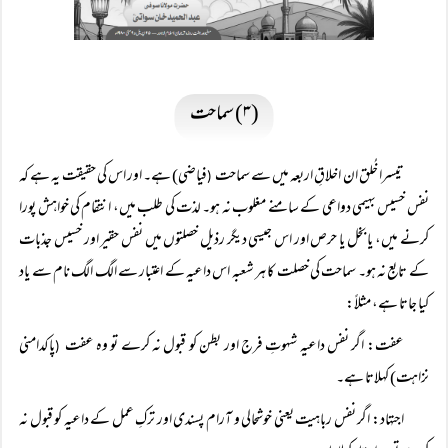
(۳) سماحت
تیسرا خُلق ان اخلاقِ اربعہ میں سے سماحت
فیاضی) ہے۔ اور اس کی حقیقت یہ ہے کہ
(
نفس خسیس بہیمی دواعی کے سامنے مغلوب نہ ہو۔ لذت کی طلب میں، انتقام کی خواہش پورا
کرنے میں، یا بخل یا حرص اور اس جیسی دیگر رذیل خصلتوں میں نفس حقیر اور خسیس جذبات
کے تابع نہ ہو۔ سماحت کی خصلت کا ہر شعبہ اس داعیہ کے اعتبار سے الگ الگ نام سے یاد
کیا جاتا ہے، مثلاً‌:
عفت: اگر نفس داعیہ شہوتِ فرج اور بطن کو قبول نہ کرے تو وہ عفت
پاکدامنی
(
نزاہت) کہلاتا ہے۔
اجتہاد: اگر نفس رباہیت یعنی خوشحالی و آرام پسندی اور ترکِ عمل کے داعیہ کو قبول نہ