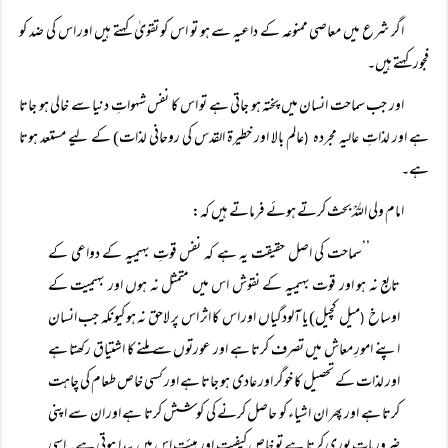
اگر شرع میں معاصی ممنوعہ کے داعیہ سے ہو تو اس کو تقویٰ کہتے ہیں اور اس کی ضد کو
فجور کہتے ہیں۔
اور جب سماحت انسان میں پختہ ہو جاتی ہے تو اس کا نفس شہواتِ دنیا سے خالی ہو جاتا
ہے اور لذاتِ عالیہ مجردہ
عالم بالا اور خطیرۃ القدس کی روحانی لذات) کے لیے مستعد ہوتا
(
ہے۔
امام ولی اللہؒ بحث کرتے ہوئے فرماتے ہیں کہ:
’’سماحت کی اصل حقیقت یہ ہے کہ نفس قوتِ بہیمیہ کے دواعی کے
تابع نہ ہو اور قوت بہیمیہ کے نقوش اس میں متمثل نہ ہوں اور بہیمیت کے
اوساخ
میل کچیل) یا آلودگیاں اور اس کا اثر اس پر لاحق نہ ہو کیونکہ جب انسان
(
اپنے امورِ معاش میں تصرف کرتا ہے اور عورتوں سے ملنے کا اشتیاق رکھتا ہے
اور لذات کے تحصیل کا خوگر اور عادی ہو جاتا ہے اور کسی خاص طعام کی چاہت
کرتا ہے اور پھر ان اشیاء کو حاصل کرنے کی کوشش کرتا ہے اور ان سے اپنی
ضروریات پوری کرتا ہے تو خاص کیفیت اور ہیئت اس میں پیدا ہوتی ہے۔ اسی