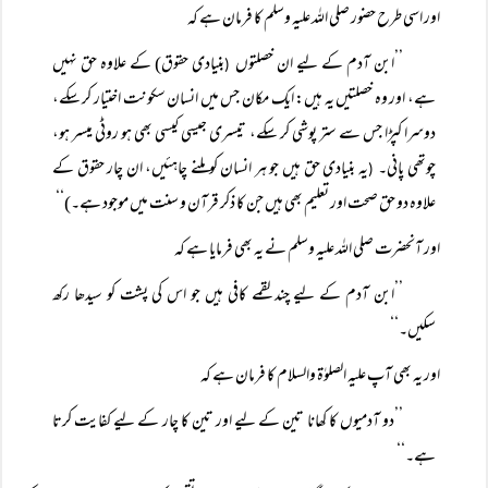
اور اسی طرح حضور صلی اللہ علیہ وسلم کا فرمان ہے کہ
’’ابن آدم کے لیے ان خصلتوں
بنیادی حقوق) کے علاوہ حق نہیں
(
ہے، اور وہ خصلتیں یہ ہیں: ایک مکان جس میں انسان سکونت اختیار کر سکے،
دوسرا کپڑا جس سے ستر پوشی کر سکے، تیسری جیسی کیسی بھی ہو روٹی میسر ہو،
چوتھی پانی۔
یہ بنیادی حق ہیں جو ہر انسان کو ملنے چاہئیں، ان چار حقوق کے
(
علاوہ دو حق صحت اور تعلیم بھی ہیں جن کا ذکر قرآن و سنت میں موجود ہے۔)‘‘
اور آنحضرت صلی اللہ علیہ وسلم نے یہ بھی فرمایا ہے کہ
’’ابن آدم کے لیے چند لقمے کافی ہیں جو اس کی پشت کو سیدھا رکھ
سکیں۔‘‘
اور یہ بھی آپ علیہ الصلوٰۃ والسلام کا فرمان ہے کہ
’’دو آدمیوں کا کھانا تین کے لیے اور تین کا چار کے لیے کفایت کرتا
ہے۔‘‘