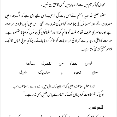
خیال کیا کہ ہم میں سے زائد چیز میں کسی کا حق ہی نہیں۔‘‘
حضور صلی اللہ علیہ وسلم نے اس بات کی ترغیب اس لیے دی ہے کہ لوگ جہاد میں
مصروف تھے اور مسلمانوں کی جماعت کو اس کی ضرورت تھی۔ اس میں ایک طرف سماحت
ہے اور دوسری طرف نظامِ ملت کو قائم کرنا اور مسلمانوں کی جانوں کو بچانا مقصود ہے۔
سماحت کا اعلیٰ درجہ یہ ہے کہ اپنی ضروریات کو مؤخر کر دیا جائے۔ چنانچہ عربی زبان کا ایک
شاعر مقنع کندی کہتا ہے؎
حتی تجود و مالدیک قلیل
’’ایسا عطیہ سماحت نہیں کہ انسان زائد مال میں سے دے۔ سماحت تب
ہو گی کہ تم سخاوت کرو یہاں تک کہ تمہارے پاس قلیل بھی نہ رہے۔‘‘
قصرِ امل