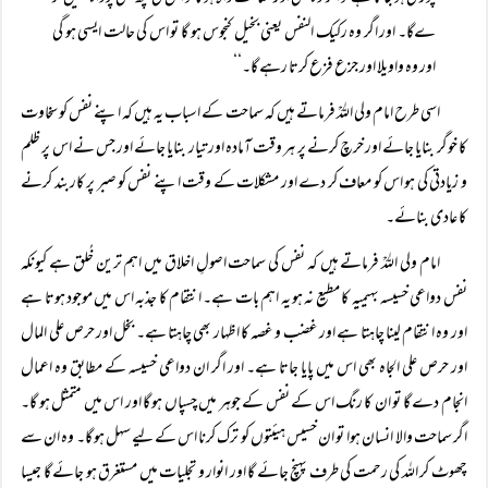
ےگا۔ اور اگر وہ رکیک النفس یعنی بخیل کنجوس ہو گا تو اس کی حالت ایسی ہو گی
اور وہ واویلا اور جزع فزع کرتا رہے گا۔‘‘
اسی طرح امام ولی اللہؒ فرماتے ہیں کہ سماحت کے اسباب یہ ہیں کہ اپنے نفس کو سخاوت
کا خوگر بنایا جائے اور خرچ کرنے پر ہر وقت آمادہ اور تیار بنایا جائے اور جس نے اس پر ظلم
و زیادتی کی ہو اس کو معاف کر دے اور مشکلات کے وقت اپنے نفس کو صبر پر کاربند کرنے
کا عادی بنائے۔
امام ولی اللہؒ فرماتے ہیں کہ نفس کی سماحت اصولِ اخلاق میں اہم ترین خُلق ہے کیونکہ
نفس دواعی خسیسہ بہیمیہ کا مطیع نہ ہو یہ اہم بات ہے۔ انتقام کا جذبہ اس میں موجود ہوتا ہے
اور وہ انتقام لینا چاہتا ہے اور غضب و غصہ کا اظہار بھی چاہتا ہے۔ بخل اور حرص علی المال
اور حرص علی الجاہ بھی اس میں پایا جاتا ہے۔ اور اگر ان دواعی خسیسہ کے مطابق وہ اعمال
انجام دے گا تو ان کا رنگ اس کے نفس کے جوہر میں چسپاں ہو گا اور اس میں متمثل ہو گا۔
اگر سماحت والا انسان ہوا تو ان خسیس ہیئتوں کو ترک کرنا اس کے لیے سہل ہو گا۔ وہ ان سے
چھوٹ کر اللہ کی رحمت کی طرف پہنچ جائے گا اور انوار و تجلیات میں مستغرق ہو جائے گا جیسا