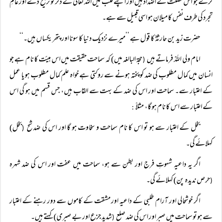
کرے جو اس خصلت کے اضداد ہیں اور اپنے قلب میں اللہ تعالیٰ کے ذکر کو ترجیح دے اور عالمِ
تجرد کی طرف نفس کا میلان ہو اسی قبیل سے ہے۔
حضرت زید بن حارثہؓ کا قول ہے ’’میرے نزدیک دنیا کا سونا اور پتھر یکساں ہیں۔‘‘
امام ولی اللہؒ فرماتے ہیں
حجۃ البالغہ میں) کہ سماحت حقیقت میں اس ہیئت کا نام ہے جو
(
انسان میں کمال مطلوب کی ضد کو پختہ ہونے سے روکتی ہے خواہ علم کمال مطلوب ہو یا عمل
کے اعتبار سے۔ سماحت اور اس کی ضد کے بہت سے القاب ہیں، جس قسم میں ہو گی اس
کے اعتبار سے اس کا نام ہو گا، مثلاً‌
:
بخل کے اعتبار سے ہو تو اس کا نام سماحت و سخاوت ہو گا اور اس کی ضد شح
بخل)
(
کہلائے گی۔
اگر یہ داعیہ شہوتِ فرج اور بطن سے ہو، سماحت میں عفت اور اس کی ضد شہرہ
حرص ندیدہ پن) کہلائے گی۔
(
اگر خوشحالی اور آرام طلبی کے داعیہ اور مشقت کے کاموں سے دور رہنے کے اعتبار
سے ہو تو سماحت میں صبر اور اس کی ضد صلع
شدید جزع اور بے صبری) کہتے ہیں۔
(