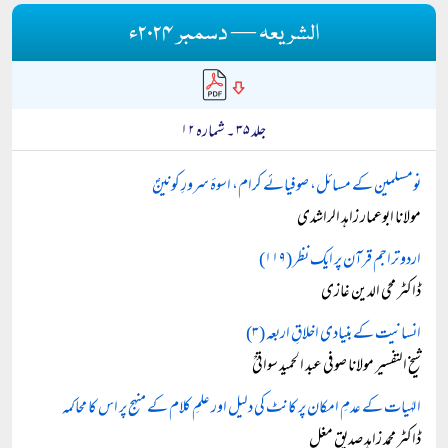
الشریعہ — دسمبر ۲۰۲۴ء
جلد ۳۵ ۔ شمارہ ۱۲
نومسلمین کے مسائل، صوفیائے کرام، اسوۂ سرورِ کونینؐ
مولانا ابوعمار زاہد الراشدی
اردو تراجم قرآن پر ایک نظر (۱۱۹)
ڈاکٹر محی الدین غازی
انسانیت کے بنیادی اخلاقِ اربعہ (۳)
شیخ التفسیر مولانا صوفی عبد الحمید سواتیؒ
الہٰیات کے عدمِ امکان پر کانٹ کی دلیل اور علمِ کلام کے منہج پر اس کا محاکمہ
ڈاکٹر محمد زاہد صدیق مغل