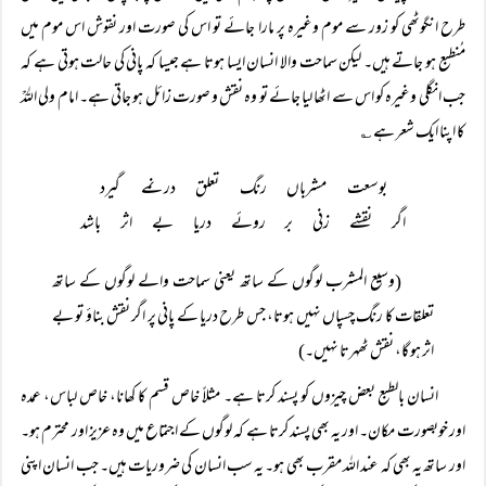
طرح انگوٹھی کو زور سے موم وغیرہ پر مارا جائے تو اس کی صورت اور نقوش اس موم میں
مُنطبع ہو جاتے ہیں۔ لیکن سماحت والا انسان ایسا ہوتا ہے جیسا کہ پانی کی حالت ہوتی ہے کہ
جب انگلی وغیرہ کو اس سے اٹھا لیا جائے تو وہ نقش و صورت زائل ہو جاتی ہے۔ امام ولی اللہؒ
کا اپنا ایک شعر ہے ؎
اگر نقشے زنی بر روئے دریا بے اثر باشد
(وسیع المشرب لوگوں کے ساتھ یعنی سماحت والے لوگوں کے ساتھ
تعلقات کا رنگ چسپاں نہیں ہوتا، جس طرح دریا کے پانی پر اگر نقش بناؤ تو بے
اثر ہو گا، نقش ٹھہرتا نہیں۔)
انسان بالطبع بعض چیزوں کو پسند کرتا ہے۔ مثلاً‌ خاص قسم کا کھانا، خاص لباس، عمدہ
اور خوبصورت مکان۔ اور یہ بھی پسند کرتا ہے کہ لوگوں کے اجتماع میں وہ عزیز اور محترم ہو۔
اور ساتھ یہ بھی کہ عند اللہ مقرب بھی ہو۔ یہ سب انسان کی ضروریات ہیں۔ جب انسان اپنی