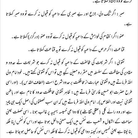
کرے تو وہ اجتہاد کہلاتا ہے۔
صبر: اگر تنگ دلی، جزع اور بے صبری کے داعیہ کو قبول نہ کرے تو وہ صبر کہلاتا
ہے۔
عفو: اگر انتقام کی خواہش کے داعیہ کو قبول نہ کرے تو وہ عفو
درگزر) کہلاتا ہے۔
(
قناعت: اگر حرص کے داعیہ کو قبول نہ کرے تو یہ قناعت کہلاتا ہے۔
تقویٰ: اگر شریعت کی مخالفت کے داعیہ کو قبول نہ کرے جو شریعت نے حدود و
مقادیر کی حفاظت کے سلسلہ میں مقرر و معیّن کیے ہیں تو اس کو تقویٰ کہتے ہیں۔ خود امام ولی
اللہؒ فرماتے ہیں و تقویٰ عبارت از محافظت بر حدود شرع است
الطاف القدس)۔
اور اسی
(
(
طرح حضرت ابو حسین فارسیؒ فرماتے ہیں: ظاہر تقویٰ محافظت حدود کا نام ہے اور باطن
تقویٰ نیت اور اخلاص)۔ امام ولی اللہؒ فرماتے ہیں کہ ان سب خصلتوں کی اصل ایک ہی چیز
ہے اور وہ رائے کلی
عقلی تقاضے) کا دواعی خسیسہ بہیمیہ پر غالب ہونا ۔ اسی خصلت یعنی
(
سماحت کے اشکال و شعب سے نفس میں ایک معنی داخل ہوتا ہے اور اس کو نفس اپنا ملکہ
بنا لیتا ہے یعنی خسیس اور کمینہ دواعی کو قبول نہ کرنے کا ملکہ اس نفس کو حاصل ہو جاتا ہے۔