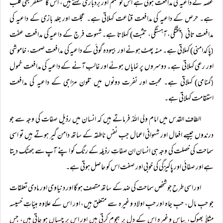
غصہ کے داعیہ کی مدافعت ہوتی ہے اس کو حلم اور بردباری کہتے ہیں، اس کا مستقر بھی قلب
ہے۔ حرص کے داعیہ کی مدافعت قناعت کہلاتی ہے۔ عجلت اور جلد بازی کے داعیہ کی
مدافعت تانی
پختگی، آہستگی، تثبت) کہلاتا ہے۔ شہوت فرج کے داعیہ کی مدافعت عفت
(
پاکدامنی) کہلاتی ہے۔ منہ پھٹ ہونے اور بیہودہ گوئی کے داعیہ کی مدافعت صمت، خاموشی
(
اور رعی کہلاتی ہے۔ دوسروں پر نمایاں ہونے اور غالب آنے کے داعیہ کی مدافعت خمول
گمنامی) کہلاتی ہے۔ محبت اور نفرت دونوں میں تلون مزاجی کے داعیہ کی مدافعت
(
استقامت کہلاتی ہے۔
الطاف القدس میں امام ولی اللہؒ فرماتے ہیں کہ انسان میں رذیل صفات کی وجہ سے جو
درندوں جیسے افعال اور شہوانی اعمال جب نفسِ ناطقہ کے ساتھ دامن گیر ہوتے ہیں تو اسی
سماحت کی خصلت کی وجہ ہی انسان ان صفاتِ رذیلہ کے رنگ کو اپنے آپ سے جھٹک دیتا
ہے اور صفائی اور پاکیزگی کی خوبی اور صفت اس کو حاصل ہوتی ہے۔
اور اسی طرح جو شخص سماحت کی ضد کے ساتھ متصف ہو گا اور دنیاوی اور مادی تعلقات
جو حبِ مال، حبِ جاہ اور حبِ اولاد وغیرہ سے متعلق ہیں، اور اس کے علاوہ ہیئاتِ خسیسہ
مثلاً‌ بھوک، پیاس وغیرہ اس کے دل پر ہجوم کرتی ہیں اور اس پر چسپاں ہو جاتی ہیں، جس