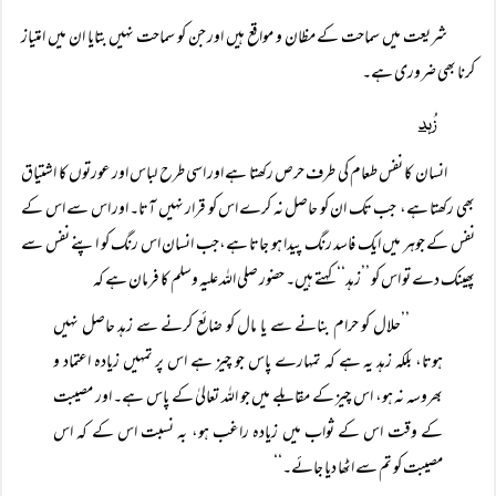
شریعت میں سماحت کے مظان و مواقع ہیں اور جن کو سماحت نہیں بتایا ان میں امتیاز
کرنا بھی ضروری ہے۔
زُہد
انسان کا نفس طعام کی طرف حرص رکھتا ہے اور اسی طرح لباس اور عورتوں کا اشتیاق
بھی رکھتا ہے، جب تک ان کو حاصل نہ کرے اس کو قرار نہیں آتا۔ اور اس سے اس کے
نفس کے جوہر میں ایک فاسد رنگ پیدا ہو جاتا ہے،جب انسان اس رنگ کو اپنے نفس سے
پھینک دے تو اس کو ’’زہد‘‘ کہتے ہیں۔ حضور صلی اللہ علیہ وسلم کا فرمان ہے کہ
’’حلال کو حرام بنانے سے یا مال کو ضائع کرنے سے زہد حاصل نہیں
ہوتا، بلکہ زہد یہ ہے کہ تمہارے پاس جو چیز ہے اس پر تمہیں زیادہ اعتماد و
بھروسہ نہ ہو، اس چیز کے مقابلے میں جو اللہ تعالیٰ کے پاس ہے۔ اور مصیبت
کے وقت اس کے ثواب میں زیادہ راغب ہو، بہ نسبت اس کے کہ اس
مصیبت کو تم سے اٹھا دیا جائے۔‘‘