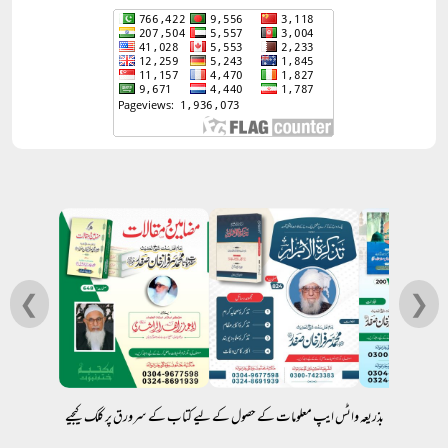
❮
❯
بذریعہ واٹس ایپ معلومات کے حصول کے لیے کتاب کے سرورق پر کلک کیجیے