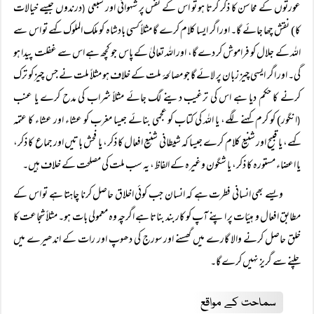
عورتوں کے محاسن کا ذکر کرتا ہو تو اس کے نفس پر شہوانی اور سبعی
درندوں جیسے خیالات
(
کا) نقش چھا جائے گا۔ اور اگر ایسا کلام کرے گا مثلاً‌ کسی بادشاہ کو ملک الملوک کہے تو اس سے
اللہ کے جلال کو فراموش کر دے گا، اور اللہ تعالیٰ کے پاس جو کچھ ہے اس سے غفلت پیدا ہو
گی۔ اور اگر ایسی چیز زبان پر لائے گا جو مصالحۂ ملت کے خلاف ہو مثلاً‌ ملت نے جس چیز کو ترک
کرنے کا حکم دیا ہے اس کی ترغیب دینے لگ جائے مثلاً‌ شراب کی مدح کرے یا عنب
انگور) کو کرم کہنے لگے، یا اللہ کی کتاب کو عجمی بنائے جیسا مغرب کو عشاء اور عشاء کا عتمہ
(
کہے، یا قبیح اور شنیع کلام کرے جیسا کہ شیطانی شنیع افعال کا ذکر، یا فحش باتیں اور جماع کا ذکر،
یا اعضاء مستورہ کا ذکر، یا شگون وغیرہ کے الفاظ، یہ سب ملت کی مصلحت کے خلاف ہیں۔
ویسے بھی انسانی فطرت ہے کہ انسان جب کوئی اخلاق حاصل کرنا چاہتا ہے تو اس کے
مطابق افعال و ہیئات پر اپنے آپ کو کاربند بناتا ہے اگرچہ وہ معمولی بات ہو۔ مثلاً‌ شجاعت کا
خلق حاصل کرنے والا گارے میں گھسنے اور سورج کی دھوپ اور رات کے اندھیرے میں
چلنے سے گریز نہیں کرے گا۔
سماحت کے مواقع