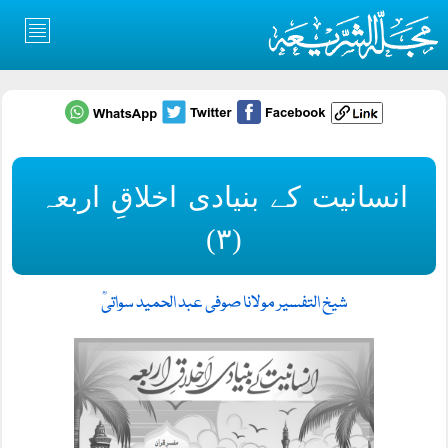
انسانیت کے بنیادی اخلاقِ اربعہ
(۳)
شیخ التفسیر مولانا صوفی عبد الحمید سواتیؒ