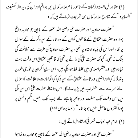
(۱) عقائد اہل السنۃ والجماعۃ کے نامور امام علامہ کمال بن ہمامؒ اور ان کی مایہ ناز تصنیف
’’المسایرہ‘‘ کے شارح علامہ کمال بن شریف فرماتے ہیں کہ:
’’حضرت معاویہ اور حضرت علی رضی اللہ عنہما کے مابین جو محاربہ واقع
ہوا، وہ حضرت عثمانؓ کے قاتلوں کو ان کے ورثاء کے سپرد کرنے کے سوال
پر تھا، اور اس کی بنیاد اجتہاد پر تھی، یہ حضرت معاویہؓ کی طرف سے خلافت کی
جنگ نہ تھی۔ کیونکہ حضرت علیؓ کی رائے یہ تھی کہ قاتلینِ عثمانؓ اس وقت بہت
زیادہ ہیں اور لشکرِ اسلامی میں خلط ملط ہو چکے ہیں، اس لیے اگر ان پر فوری طور پر
ہاتھ ڈالا گیا اور انہیں ورثائے عثمانؓ کے سپرد کیا گیا تو امارت و خلافت کا سوال
نئے سرے سے اضطراب میں پڑ جائے گا۔ اس واسطے حضرت علیؓ اس سپردگی
میں اس وقت تک مہلت اور تاخیر چاہتے تھے جب تک انہیں نظم و نسق پر
پورا کنٹرول حاصل نہیں ہو جاتا۔‘‘
المسایرہ ص ۱۵۹)
(
(۲) امام عبد الوہاب شعرانیؒ ارشاد فرماتے ہیں:
’’حضرت علی اور حضرت معاویہ رضی اللہ عنہما کے مابین جو محاربہ رونما ہوا