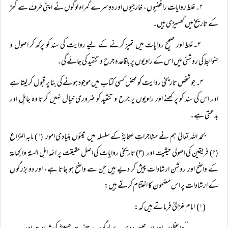
۲۔ غلط روایات رافضیوں، خارجیوں اور دوسرے گمراہ لوگوں نے اپنی طرف سے گھڑ
کے تاریخ میں گھسیڑی ہیں۔
۳۔ غلط اور صحیح روایات میں تمیز کرنے کے لیے روایت کی سند کو پرکھ کر اصول و
ضوابط کی روشنی میں اس کے راویوں پر باقاعدہ جرح و تنقید کی جائے گی۔
۴۔ جو شخص تاریخی روایت کو محض کسی کتاب میں موجود ہونے کی بنا پر قبول کر لیتا ہے
اور اس کی سند کو پرکھنے اور راویوں پر جرح و تنقید کو ضروری خیال نہیں کرتا وہ جاہل اور
بدعتی ہے۔
بحمد اللہ تعالیٰ ہم نے مشاجراتِ صحابہؓ کے سلسلہ میں تینوں بنیادی امور
۱) مابہ النزاع
(
۲) فریقین کی اصولی حیثیت اور
۳) تاریخی روایات کی اصل حقیقت پر ائمہ اہل السنۃ والجماعۃ
(
(
کے واضح اور روشن ارشادات پیش کر دیے ہیں جن سے واضح ہو جاتا ہے، اور دو بزرگوں
کے ارشادات پر اس مضمون کا اختتام کرتے ہیں:
(۱) امام غزالیؒ فرماتے ہیں کہ: