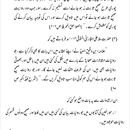
پوری طرح صحیح ثابت نہ ہو جائے اسے تسلیم نہ کرے۔ اور جب وہ روایت
صحیح ثابت ہو جائے تو اس میں تاویل کرے اور اس کی توجیہ بیان کرنے کی
پوری کوشش کرے۔‘‘
الصواعق المحرقۃ ص ۲۱۶)
(
(۳) حضرت ملا علی القاریؒ المتوفی ۱۰۱۴ھ فرماتے ہیں کہ
’’علامہ ابن دقیق العیدؒ نے اپنے عقائد میں اس بات کا بھی ذکر کیا ہے، جو
روایات مشاجراتِ صحابہؓ کے بارے میں نقل کی گئی ہیں ان میں باطل اور جھوٹی
روایات بھی ہیں، ان کی طرف التفات نہیں جائے گا۔ اور جو روایت صحیح
ثابت ہو جائے اس کی ہم کوئی مناسب تاویل کریں گے۔‘‘
شرح فقہ اکبر ص
(
۸۷)
ان ارشادات سے یہ بات واضح ہو گئی کہ
۱۔ مؤرخین کی کتابوں میں جو روایات بیان کی گئی ہیں ان میں غلط اور صحیح دونوں قسم کی
روایات موجود ہیں۔