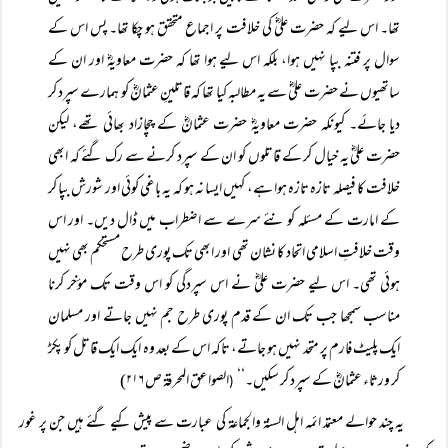
تھا۔ اس لیے کہ حضرت علیؓ کی خلافت پر اجماع متحقق ہو چکا تھا۔ پس اس کے
سوال پر فتنہ بپا نہیں ہوا، بلکہ اس لیے ہوا تھا کہ حضرت معاویہؓ اور ان کے
ساتھیوں نے حضرت علیؓ سے یہ مطالبہ کیا تھا کہ قاتلینِ عثمانؓ کو ہمارے سپرد کر
دیا جائے۔ کیونکہ حضرت معاویہؓ حضرت عثمانؓ کے چچازاد بھائی تھے، لیکن
حضرت علیؓ یہ خیال کر کے قاتلوں کو ان کے سپرد کرنے سے رک گئے کہ ابھی
خلافت کا فیصلہ تازہ تازہ ہوا ہے، کہیں ایسا نہ ہو کہ یہ باغی کوئی اور شورش بپا کر
کے امارت کے مسئلہ کو نئے سرے سے اضطراب میں ڈال دیں۔ اور اس
وقت خلافتِ اسلامی اتحاد کا نشان تھی اور ابھی تک پوری طرح مستحکم بھی نہیں
ہوئی تھی۔ اس لیے حضرت علیؓ نے اس سپردگی کو اس وقت تک مؤخر کرنا
مناسب سمجھا جب تک ان کے قدم پوری طرح جم نہیں جاتے اور مسلمان
ایک پلیٹ فارم پر متحد نہیں ہو جاتے، تاکہ اس کے بعد وہ ایک ایک قاتل کو پکڑ
کر ورثاء عثمانؓ کے سپرد کر سکیں۔‘‘
الصواعق المحرقۃ ص ۲۱۶)
(
یہ چند حوالے معتمد ائمہ اہل السنۃ والجماعۃ کی عبارت سے پیش کیے گئے ہیں جن پر غور