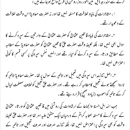
کرنے سے مندرجہ ذیل تین امور روزِ روشن کی طرح واضح ہو جاتے ہیں:
۱۔ مشاجرات کی بنیاد خلافت کا مسئلہ نہیں تھا اور نہ حضرت معاویہؓ اس وقت خلافت
کے دعویدار تھے۔
۲۔ مشاجرات کی بنیاد قاتلینِ عثمانؓ کو حضرت عثمانؓ کے وارثین کے سپرد کرنے کا
سوال بھی نہیں تھا، بلکہ خلیفۂ وقت حضرت علیؓ قاتلینِ عثمانؓ کو حضرت معاویہؓ کے مطالبہ
کے مطابق ورثاء کے سپرد کرنے کو تیار تھے اور انہیں نفسِ سپردگی پر کسی قسم کا کوئی
اعتراض نہیں تھا۔
۳۔ اصل تنازعہ اس سپردگی میں تعجیل اور تاخیر کے سوال پر تھا۔ حضرت معاویہؓ تاخیر کو
ناروا سمجھتے ہوئے تعجیل کا مطالبہ کر رہے تھے۔ اور حضرت علیؓ تعجیل کو خلافِ مصلحت خیال
کر کے تاخیر کو اصوب
زیادہ صحیح) قرار دیتے تھے۔
(
جب ائمہ اہل السنۃ والجماعۃ کے ارشادات کی روشنی میں قاتلینِ عثمانؓ کو ورثاء عثمانؓ
کے سپرد کرنے کا مسئلہ صحابہ کرامؓ کے درمیان ایک متفق علیہ امر تھا اور حضرت علیؓ خلیفۂ
وقت کو بھی سپردگی پر اعتراض نہیں تھا، بلکہ تنازعہ صرف اور صرف تعجیل اور تاخیر کے