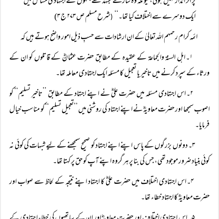
پر اثر انداز نہیں ہوتی، کیونکہ وہ سارے مجتہد تھے جنہوں نے اجتہادی مسائل میں
ایک دوسرے سے اختلاف کیا تھا۔‘‘
شرح مسلم ص ۲۷۳ ج ۳)
(
ائمہ کرام رحمہم اللہ تعالیٰ کے ان ارشادات سے حسبِ ذیل امور واضح ہوتے ہیں کہ
۱۔ اہل السنۃ والجماعۃ کے عقیدہ کے مطابق حضرت عثمانؓ کے قاتلوں کو ان کے
ورثاء کے سپرد کرنے میں تاخیر یا تعجیل کا مسئلہ ایک اجتہادی معاملہ تھا۔
۲۔ اس اجتہادی مسئلہ میں حضرت علیؓ نے اپنے اجتہاد کے مطابق ’’تاخیر تسلیم‘‘ کو
اصوب سمجھا اور حضرت معاویہؓ نے اپنے اجتہاد کی روشنی میں ’’تعجیل تسلیم‘‘ کو مناسب خیال
فرمایا۔
۳۔ دونوں بزرگوں کے پاس اپنے اپنے اجتہاد کو صحیح سمجھنے کے لیے شبہات کی کوئی نہ
کوئی بنیاد ضرور موجود تھی، جس کی بنا پر ہر گروہ اپنے آپ کو حق پر کہتا تھا۔
۴۔ اس اجتہادی اختلاف میں حضرت علیؓ کا اجتہاد اپنے نتیجہ کے لحاظ سے صواب اور
حضرت معاویہؓ کا اجتہاد خطاء تھا۔
۵۔ اس اجتہادی اختلاف اور حضرت معاویہؓ اور ان کے ساتھیوں کی خطاء اجتہادی کے