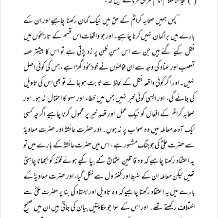
(۱) حجۃ الاسلام امام غزالیؒ فرماتے ہیں کہ:
’’پس ہمیں صحابہ کرامؓ کے حق میں نیک گمان رکھنا چاہیے اور ان کے
بارے میں برا گمان نہیں کرنا چاہیے۔ اور جو واقعات اس قسم کے تاریخوں میں
نقل کیے گئے ہیں جن سے اس حسنِ ظن پر زد پڑتی ہے تو اس کا بیشتر حصہ
تعصب اور عناد کی وجہ سے ان مخالفوں نے خودبخود گھڑا ہے، جس کی کوئی اصل
نہیں۔ اور اگر کوئی واقعہ نقل کے لحاظ سے ثابت ہو جائے تو بھی اس کی تاویل
کی جائے گی، اور ایسی کوئی خبر نہیں جس میں خطاء اور سہو کا احتمال نہ ہو۔ اور
صحابہ کرامؓ کے افعال کو نیک عمل اور قصدِ خیر پر محمول کرنا چاہیے اگرچہ کسی
ایک آدھ معاملہ میں وہ صواب پر نہ ہوں۔ اور حضرت عائشہؓ اور حضرت معاویہؓ
سے حضرت علیؓ کی جو جنگ مشہور ہے، اس میں حضرت عائشہؓ کے بارے میں تو
یہ اعتقاد رکھنا چاہیے کہ وہ قاتلینِ عثمانؓ کے بپا کیے ہوئے فتنہ کو بجھانا چاہتی
تھیں لیکن معاملہ ان کے ضبط اور کنٹرول سے نکل گیا، اور حضرت معاویہؓ کے
بارے میں یہ اعتقاد رکھنا چاہیے کہ وہ تاویل اور اجتہاد کی بنا پر حضرت علیؓ سے
اختلاف رکھتے تھے۔ اور اس کے سوا جو حکایتیں بیان کی جاتی ہیں ان میں صحیح