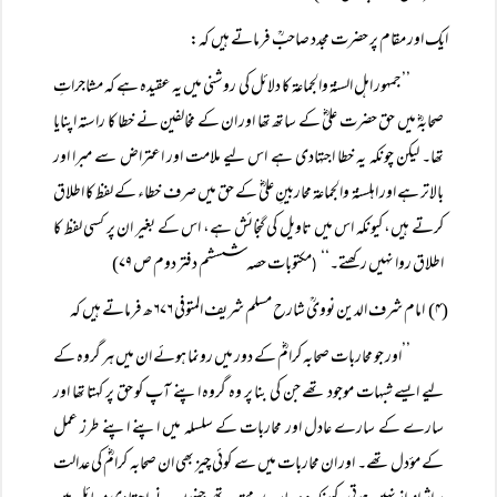
ایک اور مقام پر حضرت مجدد صاحبؒ فرماتے ہیں کہ:
’’جمہور اہل السنۃ والجماعۃ کا دلائل کی روشنی میں یہ عقیدہ ہے کہ مشاجراتِ
صحابہؓ میں حق حضرت علیؓ کے ساتھ تھا اور ان کے مخالفین نے خطا کا راستہ اپنایا
تھا۔ لیکن چونکہ یہ خطا اجتہادی ہے اس لیے ملامت اور اعتراض سے مبرا اور
بالاتر ہے اور اہلسنۃ والجماعۃ محاربینِ علیؓ کے حق میں صرف خطاء کے لفظ کا اطلاق
کرتے ہیں، کیونکہ اس میں تاویل کی گنجائش ہے، اس کے بغیر ان پر کسی لفظ کا
اطلاق روا نہیں رکھتے۔‘‘
مکتوبات حصہ شسشم دفتر دوم ص ۷۹)
(
(۴) امام شرف الدین نوویؒ شارح مسلم شریف المتوفی ۶۷۶ھ فرماتے ہیں کہ
’’اور جو محاربات صحابہ کرامؓ کے دور میں رونما ہوئے ان میں ہر گروہ کے
لیے ایسے شبہات موجود تھے جن کی بنا پر وہ گروہ اپنے آپ کو حق پر کہتا تھا اور
سارے کے سارے عادل اور محاربات کے سلسلہ میں اپنے اپنے طرز عمل
کے مؤدل تھے۔ اور ان محاربات میں سے کوئی چیز بھی ان صحابہ کرامؓ کی عدالت