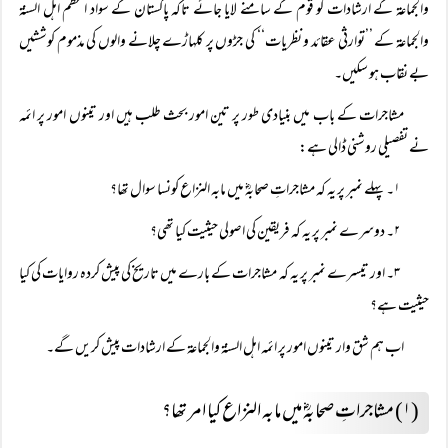
والجماعۃ کے ارشادات کو قوم کے سامنے لایا جائے تاکہ پاکستان کے سواد اعظم اہل السنۃ
والجماعۃ کے ’’توارثی عقائد و نظریات‘‘ کی جڑوں پر کلہاڑے چلانے والوں کی مذموم کوششیں
بے نقاب ہو سکیں۔
مشاجرات کے باب میں بنیادی طور پر تین امور بحث طلب ہیں اور تینوں امور پر ائمہ
نے تفصیلی روشنی ڈالی ہے:
۱۔ پہلے نمبر پر یہ کہ مشاجراتِ صحابہؓ میں مابہ النزاع کونسا سوال تھا؟
۲۔ دوسرے نمبر پر یہ کہ فریقین کی اصولی حیثیت کیا تھی؟
۳۔ اور تیسرے نمبر پر یہ کہ مشاجرات کے بارے میں تاریخ کی پیش کردہ روایات کی کیا
حیثیت ہے؟
اب ہم شق وار تینوں امور پر ائمہ اہل السنۃ والجماعۃ کے ارشادات پیش کریں گے۔
(۱) مشاجراتِ صحابہؓ میں مابہ النزاع کیا امر تھا؟