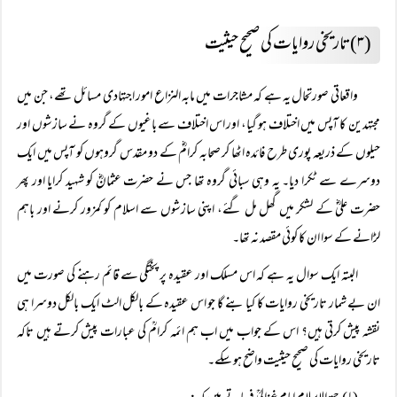
(۳) تاریخی روایات کی صحیح حیثیت
واقعاتی صورتحال یہ ہے کہ مشاجرات میں مابہ النزاع امور اجتہادی مسائل تھے، جن میں
مجتہدین کا آپس میں اختلاف ہو گیا، اور اس اختلاف سے باغیوں کے گروہ نے سازشوں اور
حیلوں کے ذریعہ پوری طرح فائدہ اٹھا کر صحابہ کرامؓ کے دو مقدس گروہوں کو آپس میں ایک
دوسرے سے ٹکرا دیا۔ یہ وہی سبائی گروہ تھا جس نے حضرت عثمانؓ کو شہید کرایا اور پھر
حضرت علیؓ کے لشکر میں گھل مل گئے، اپنی سازشوں سے اسلام کو کمزور کرنے اور باہم
لڑانے کے سوا ان کا کوئی مقصد نہ تھا۔
البتہ ایک سوال یہ ہے کہ اس مسلک اور عقیدہ پر پختگی سے قائم رہنے کی صورت میں
ان بے شمار تاریخی روایات کا کیا بنے گا جو اس عقیدہ کے بالکل الٹ ایک بالکل دوسرا ہی
نقشہ پیش کرتی ہیں؟ اس کے جواب میں اب ہم ائمہ کرامؒ کی عبارات پیش کرتے ہیں تاکہ
تاریخی روایات کی صحیح حیثیت واضح ہو سکے۔