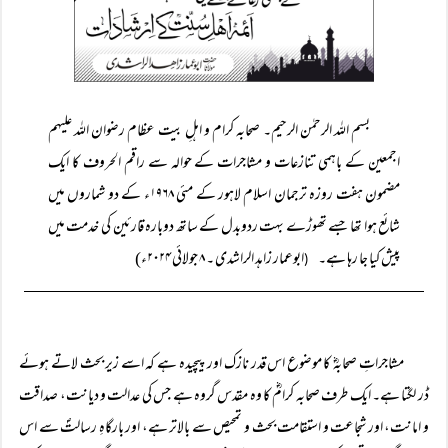
بسم اللہ الرحمٰن الرحیم۔ صحابہ کرام و اہلِ بیت عظام رضوان اللہ علیہم
اجمعین کے باہمی تنازعات و مشاجرات کے حوالہ سے راقم الحروف کا ایک
مضمون ہفت روزہ ترجمان اسلام لاہور کے مئی ۱۹۶۸ء کے دو شماروں میں
شائع ہوا تھا جسے تھوڑے بہت ردوبدل کے ساتھ دوبارہ قارئین کی خدمت میں
پیش کیا جا رہا ہے۔
ابوعمار زاہد الراشدی ۔ ۸ جولائی ۲۰۲۴ء)
(
مشاجراتِ صحابہؓ کا موضوع اس قدر نازک اور پیچیدہ ہے کہ اسے زیر بحث لاتے ہوئے
ڈر لگتا ہے۔ ایک طرف صحابہ کرامؓ کا وہ مقدس گروہ ہے جس کی عدالت و دیانت، صداقت
و امانت، اور شجاعت و استقامت بحث و تمحیص سے بالاتر ہے، اور بارگاہِ رسالتؐ سے اس