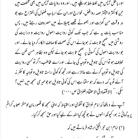
اور باطل آپس میں خلط ملط ہو چکے ہیں۔ اور وہ روایات آپس میں بھی مختلف ہیں
جن کا اکثر و بیشتر حصہ روافض، خوارج اور ان کے اربابِ فضول کی اختراع ہے جو
ہر وقت من گھڑت اور جھوٹے قصے پھیلانے میں مصروف رہتے ہیں۔ پس
مناسب بات یہ ہے کہ جب تک کوئی روایت اصولِ روایت و درایت کی
روشنی میں صحیح ثابت نہ ہو جائے اس کی صحت کا صاف انکار کر دیا جائے۔ اور
جو روایت اصول کی کسوٹی پر صحیح ثابت ہو جائے لیکن وہ بظاہر حسنِ ظن کے
خلاف ہو تو اس کی تاویل و توجیہ کی جائے۔ اور اے مخاطب! اگر تو کسی روایت
کی تاویل و توجیہ کرنے سے عاجز رہے اور تجھ کو کوئی راستہ تاویل و توجیہ کا نظر نہ
آئے تو یہ کہہ دے کہ ہو سکتا ہے اس کی کوئی تاویل ہو جو میری سمجھ میں نہیں آ
سکی۔‘‘
الاقتصاد فی الاعتقاد للغزالیؒ ص ۱۰۱۰)
(
آپ نے دیکھا کہ امام غزالیؒ کا تقویٰ اور احتیاط کہ اپنی سمجھ کا قصور مان لو مگر صحابہ کرامؓ
پر بدگمانی نہ ہو، کیونکہ انہوں نے جو کچھ کیا اللہ کے لیے کیا اور حق سمجھ کر کیا۔
(۲) امام ابن حجر المکیؒ ارشاد فرماتے ہیں کہ