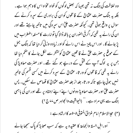
وہ خلافت کی جنگ نہ تھی جیسا کہ بعض لوگوں کو خواہ مخواہ اس کا وہم ہوا ہے۔
بلکہ یہ جنگ حضرت عثمانؓ کے قاتلوں کو ان کی برادری کے سپرد کرنے کے
سوال پر واقع ہوئی تھی۔ کیونکہ حضرت علیؓ اس سپردگی میں تاخیر چاہتے تھے اور
ان کی رائے یہ تھی کہ اگر فی الفور ان پر ہاتھ ڈالا گیا تو امارت کا مسئلہ اضطراب میں
پڑ جائے گا۔ اور اس چیز نے اس رائے کو اور زیادہ وزنی کر دیا تھا کہ جنگِ جمل
کے موقع پر حضرت علیؓ نے قاتلینِ عثمانؓ کو لشکر سے نکل جانے کا حکم دیا تھا
جس پر یہ لوگ آپ کے قتل کے درپے ہو گئے تھے۔ اور حضرت معاویہؓ کی
رائے یہ تھی کہ قاتلوں کو ورثاء عثمانؓ کے سپرد کرنے میں کسی قسم کی تاخیر
نہیں ہونی چاہیے تاکہ ورثاء جلد از جلد حضرت عثمانؓ کا قصاص لے سکیں۔ پس
حضرت علیؓ اور حضرت معاویہؓ دونوں اپنے اپنے اجتہاد پر تھے اور ان کی باہمی
جنگ سے یہی مراد ہے۔‘‘
الیواقیت والجواہر ص ۷۷ ج ۲)
(
(۳) حجۃ الاسلام امام غزالیؒ المتوفی ۵۰۵ھ کا ارشاد ہے:
’’اور اہل السنۃ والجماعۃ کا عقیدہ یہ ہے کہ سب صحابہؓ کو پاک سمجھا جائے