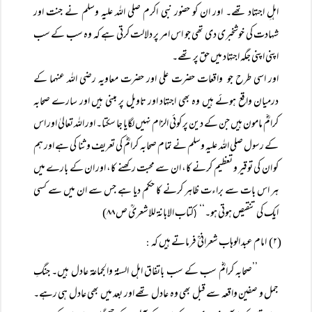
اہلِ اجتہاد تھے۔ اور ان کو حضور نبی اکرم صلی اللہ علیہ وسلم نے جنت اور
شہادت کی خوشخبری دی تھی جو اس امر پر دلالت کرتی ہے کہ وہ سب کے سب
اپنی اپنی جگہ اجتہاد میں حق پر تھے۔
اور اسی طرح جو واقعات حضرت علی اور حضرت معاویہ رضی اللہ عنہما کے
درمیان واقع ہوئے ہیں وہ بھی اجتہاد اور تاویل پر مبنی ہیں اور سارے صحابہ
کرامؓ مامون ہیں جن کے دین پر کوئی الزام نہیں لگایا جا سکتا۔ اور اللہ تعالیٰ اور اس
کے رسول صلی اللہ علیہ وسلم نے تمام صحابہ کرامؓ کی تعریف و ثنا کی ہے اور ہم
کو ان کی توقیر و تعظیم کرنے کا، ان سے محبت رکھنے کا، اور ان کے بارے میں
ہر اس بات سے براءت ظاہر کرنے کا حکم دیا ہے جس سے ان میں سے کسی
ایک کی تنقیص ہوتی ہو۔‘‘
کتاب الابانۃ للاشعریؒ ص ۸۸)
(
(۲) امام عبد الوہاب شعرانیؒ فرماتے ہیں کہ
:
’’صحابہ کرامؓ سب کے سب باتفاق اہل السنۃ والجماعۃ عادل ہیں۔ جنگِ
جمل و صفین واقعہ سے قبل بھی وہ عادل تھے اور بعد میں بھی عادل ہی رہے۔