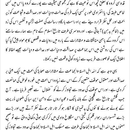
قدوسی گروہ کا تعلق کچھ اس نوعیت کا ہے کہ مجموعی حیثیت سے پورے گروہ یا اس میں کسی
خاص طبقہ کی، یا انفرادی طور پر کسی ایک فرد کی عدالت و دیانت اور صداقت و شجاعت کو زیر
بحث اور محلِ نظر قرار دینے سے براہ راست بارگاہِ رسالت کی صفتِ تزکیہ و تطہیر اس کی زد
میں
خاکم بدہن) آ جاتی ہے۔ اور دوسری طرف تاریخِ اسلام کے نام سے ہمارے سامنے
(
اس گروہ کے باہمی مناقشات و مشاجرات کے بارہ میں روایات و قصص کا جو مواد پیش کیا گیا
ہے اس کی روشنی میں اس جماعت پر صداقت و دیانت اور عدالت و دیانت جیسے الفاظ کا
اطلاق ایک خوبصورت فریب سے زیادہ کوئی وقعت نہیں رکھتا۔
یہی وجہ ہے کہ ائمہ اہل السنۃ والجماعت نے مشاجراتِ صحابہؓ کی بحث میں ایک مبنی بر
صداقت اور معقول موقف متعین کر کے اس سے زیادہ اس بحث میں غور و خوض کی ممانعت
کر دی ہے، اور اس موقف کی حدود سے تجاوز کرنے کو ’’ضلال‘‘ سے تعبیر فرمایا ہے۔ آج
جب گلشنِ تاریخ سے گلچینی کے بلند بانگ دعویداروں کے دامن ابن سبا کی ملعون ذریت
کے بوئے ہوئے کانٹوں کی بدتمیزی کا شکار ہو کر تار تار ہوتے نظر آتے ہیں اور بڑے
بڑے شہسواران رہوارِ قلم کی شیخی اس سنگلاخ وادی میں کرکری ہوتی دکھائی دیتی ہے تو صحیح
معنوں میں ائمہ اہل السنۃ والجماعۃ کی طرف سے مسلک اہل السنۃ والجماعۃ کی حدود سے تجاوز کی