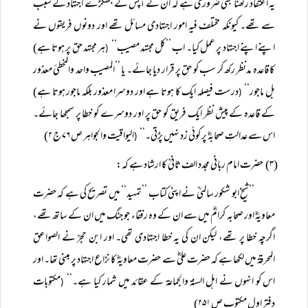
یہ اعتقاد رکھنا بھی ضروری ہے کہ ان کے آپس کے جھگڑے اجتہاد کے سبب
سے تھے۔ کیونکہ مختلف فیہ امور اجتہادی مسائل تھے اور دونوں فریقوں نے
اپنے اپنے اجتہاد پر عمل کیا۔ اب ’’کل مجتہد مصیب‘‘
ہر مجتہد حق پر ہوتا ہے)
(
کا قاعدہ مدنظر رکھ کر سب کو حق پر قرار دیا جائے۔ یا ’’المصیب واحد والمخطئ معذور
بل ماجور‘‘
درست فیصلہ ایک کا ہوتا ہے اور دوسرا معذور بلکہ ماجور ہوتا ہے)
(
کے قاعدہ کے پیش نظر ایک فریق کو حق پر اور دوسرے کو خطا پر سمجھا جائے۔
اس سے عدالتِ صحابہؓ پر کوئی زد نہیں پڑتی۔‘‘
الیواقیت والجواہر ص ۷۶ ج ۲)
(
(۳) حضرت امام ربانی مجدد الف ثانیؒ کا ارشاد ہے کہ:
’’شیخ ابو شکور سالمیؒ نے اپنی کتاب ’’تمہید‘‘ میں تصریح کی ہے کہ حضرت
معاویہؓ اور صحابہ کرامؓ میں سے ان کے وہ رفقاء جو جنگ میں ان کے ساتھ تھے،
اگرچہ خطا پر تھے، لیکن ان کی یہ خطا اجتہادی تھی۔ اور ابن حجرؒ نے الصواعق
المحرقۃ میں لکھا ہے کہ حضرت علیؓ سے حضرت معاویہؓ کا نزاع اجتہاد پر مبنی تھا۔ اور
اس کو انہوں نے اہل السنۃ والجماعۃ کے عقائد میں شمار کیا ہے۔‘‘
مکتوبات
(
دفتر اول مکتوب ص ۲۵۱)