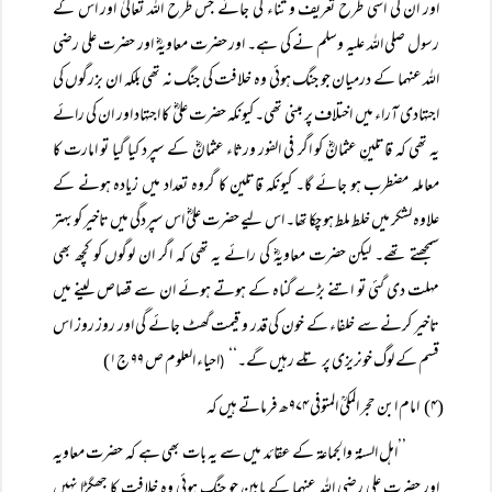
اور ان کی اسی طرح تعریف و ثناء کی جائے جس طرح اللہ تعالیٰ اور اس کے
رسول صلی اللہ علیہ وسلم نے کی ہے۔ اور حضرت معاویہؓ اور حضرت علی رضی
اللہ عنہما کے درمیان جو جنگ ہوئی وہ خلافت کی جنگ نہ تھی بلکہ ان بزرگوں کی
اجتہادی آراء میں اختلاف پر مبنی تھی۔ کیونکہ حضرت علیؓ کا اجتہاد اور ان کی رائے
یہ تھی کہ قاتلینِ عثمانؓ کو اگر فی الفور ورثاء عثمانؓ کے سپرد کیا گیا تو امارت کا
معاملہ مضطرب ہو جائے گا۔ کیونکہ قاتلین کا گروہ تعداد میں زیادہ ہونے کے
علاوہ لشکر میں خلط ملط ہو چکا تھا۔ اس لیے حضرت علیؓ اس سپردگی میں تاخیر کو بہتر
سمجھتے تھے۔ لیکن حضرت معاویہؓ کی رائے یہ تھی کہ اگر ان لوگوں کو کچھ بھی
مہلت دی گئی تو اتنے بڑے گناہ کے ہوتے ہوئے ان سے قصاص لینے میں
تاخیر کرنے سے خلفاء کے خون کی قدر و قیمت گھٹ جائے گی اور روز روز اس
قسم کے لوگ خونریزی پر تلے رہیں گے۔‘‘
احیاء العلوم ص ۹۹ ج۱)
(
(۴) امام ابن حجر المکیؒ المتوفی ۹۷۴ھ فرماتے ہیں کہ
’’اہل السنۃ والجماعۃ کے عقائد میں سے یہ بات بھی ہے کہ حضرت معاویہ
اور حضرت علی رضی اللہ عنہما کے مابین جو جنگ ہوئی وہ خلافت کا جھگڑا نہیں