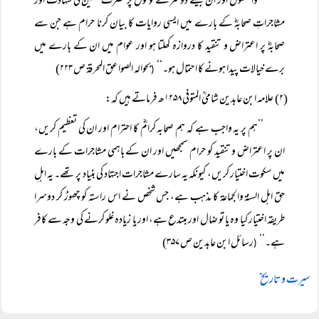
’’واعظوں اور ان جیسے دوسرے لوگوں پر حضرت حسینؓ کی شہادت اور
مشاجراتِ صحابہؓ کے بارے میں ایسی روایات کا بیان کرنا حرام ہے جن سے
صحابہؓ پر اعتراض و تنقید کا دروازہ کھلتا ہو اور عوام میں ان کے بارے میں
برے خیالات پیدا ہونے کا احتمال ہو۔‘‘
بحوالہ الصواعق المحرقۃ ص ۲۲۳)
(
(۲) علامہ ابن عابدین شامیؒ المتوفی ۱۲۵۸ھ فرماتے ہیں کہ:
’’ہم پر یہ واجب ہے کہ ہم صحابہ کرامؓ کا احترام اور ان کی تعظیم کریں،
ان پر اعتراض و تنقید کو حرام سمجھیں اور ان کے باہمی مشاجرات کے بارے
میں سکوت اختیار کریں، کیونکہ یہ سارے مشاجرات اجتہاد کی بنیاد پر تھے۔ یہ اہلِ
حق اہل السنۃ والجماعۃ کا مذہب ہے، جس شخص نے اس راستہ کو چھوڑ کر دوسرا
طریقہ اختیار کیا وہ یا تو ضال اور مبتدع ہے، اور یا زیادہ غلو کرنے کی وجہ سے کافر
ہے۔‘‘
رسائل ابن عابدین ص ۳۵۷)
(
سیرت و تاریخ