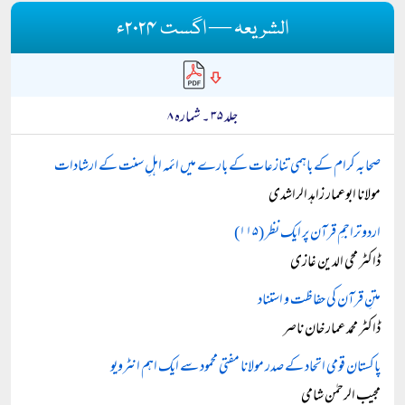
الشریعہ — اگست ۲۰۲۴ء
جلد ۳۵ ۔ شمارہ ۸
صحابہ کرام کے باہمی تنازعات کے بارے میں ائمہ اہلِ سنت کے ارشادات
مولانا ابوعمار زاہد الراشدی
اردو تراجمِ قرآن پر ایک نظر (۱۱۵)
ڈاکٹر محی الدین غازی
متنِ قرآن کی حفاظت و استناد
ڈاکٹر محمد عمار خان ناصر
پاکستان قومی اتحاد کے صدر مولانا مفتی محمود سے ایک اہم انٹرویو
مجیب الرحمٰن شامی