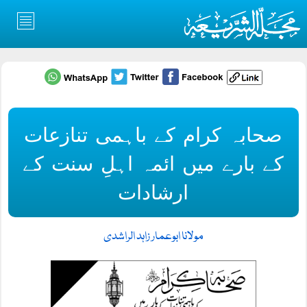
صحابہ کرام کے باہمی تنازعات
کے بارے میں ائمہ اہلِ سنت کے
ارشادات
مولانا ابوعمار زاہد الراشدی