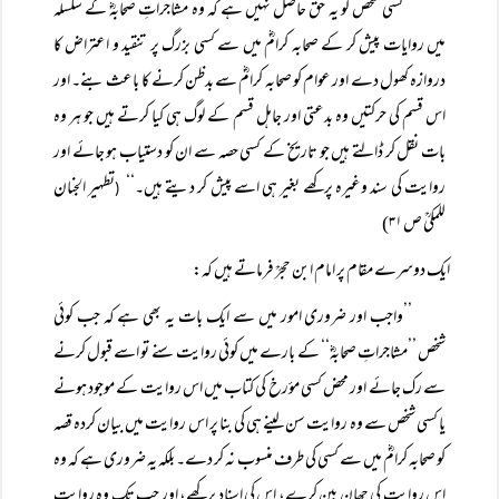
’’کسی شخص کو یہ حق حاصل نہیں ہے کہ وہ مشاجراتِ صحابہؓ کے سلسلہ
میں روایات پیش کر کے صحابہ کرامؓ میں سے کسی بزرگ پر تنقید و اعتراض کا
دروازہ کھول دے اور عوام کو صحابہ کرامؓ سے بدظن کرنے کا باعث بنے۔ اور
اس قسم کی حرکتیں وہ بدعتی اور جاہل قسم کے لوگ ہی کیا کرتے ہیں جو ہر وہ
بات نقل کر ڈالتے ہیں جو تاریخ کے کسی حصہ سے ان کو دستیاب ہو جائے اور
روایت کی سند وغیرہ پرکھے بغیر ہی اسے پیش کر دیتے ہیں۔‘‘
تطہیر الجنان
(
للمکیؒ ص ۳۱)
ایک دوسرے مقام پر امام ابن حجرؒ فرماتے ہیں کہ:
’’واجب اور ضروری امور میں سے ایک بات یہ بھی ہے کہ جب کوئی
شخص ’’مشاجراتِ صحابہؓ‘‘ کے بارے میں کوئی روایت سنے تو اسے قبول کرنے
سے رک جائے اور محض کسی مؤرخ کی کتاب میں اس روایت کے موجود ہونے
یا کسی شخص سے وہ روایت سن لینے ہی کی بنا پر اس روایت میں بیان کردہ قصہ
کو صحابہ کرامؓ میں سے کسی کی طرف منسوب نہ کر دے۔ بلکہ یہ ضروری ہے کہ وہ
اس روایت کی چھان بین کرے، اس کی اسناد پرکھے، اور جب تک وہ روایت