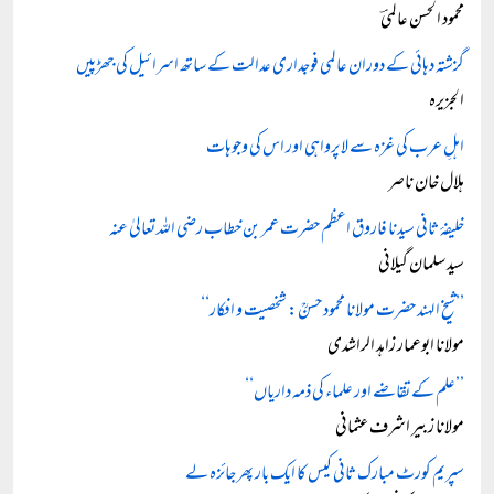
محمود الحسن عالمیؔ
گزشتہ دہائی کے دوران عالمی فوجداری عدالت کے ساتھ اسرائیل کی جھڑپیں
الجزیرہ
اہلِ عرب کی غزہ سے لا پرواہی اور اس کی وجوہات
ہلال خان ناصر
خلیفۂ ثانی سیدنا فاروق اعظم حضرت عمر بن خطاب رضی اللہ تعالیٰ عنہ
سید سلمان گیلانی
’’شیخ الہند حضرت مولانا محمود حسنؒ: شخصیت و افکار‘‘
مولانا ابوعمار زاہد الراشدی
’’علم کے تقاضے اور علماء کی ذمہ داریاں‘‘
مولانا زبیر اشرف عثمانی
سپریم کورٹ مبارک ثانی کیس کا ایک بار پھر جائزہ لے