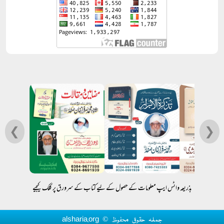
❮
❯
بذریعہ واٹس ایپ معلومات کے حصول کے لیے کتاب کے سرورق پر کلک کیجیے
جملہ حقوق محفوظ © alsharia.org