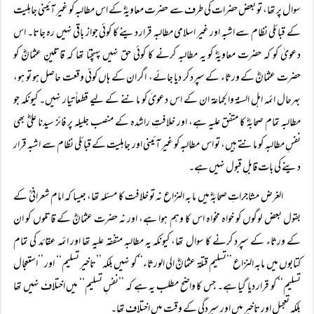
سوال پر تھا، تو بعض حضرات کی طرف سے حضرت معاویہؓ کے اس مطالبہ کو غیر آئینی جاہلیت
کے قبائلی نظام سے اشبہ اور غیر اسلامی مطالبہ قرار دینے کا کوئی جواز باقی نہیں رہ جاتا۔ اس
دعویٰ کو کہ حضرت معاویہؓ کو یہ مطالبہ کرنے کا کوئی حق نہیں پہنچتا تھا کہ قاتلینِ عثمانؓ کو
حضرت عثمانؓ کے ورثاء کے سپرد کر دیا جائے، اگر ان کے ہاں کوئی وقعت حاصل ہو تو ہو،
بہرحال ائمہ اہل السنۃ والجماعۃ ان کے اس دعویٰ کو ماننے کے لیے قطعاً تیار نہیں۔ کیونکہ جو
مطالبہ تمام صحابہؓ کا متفق علیہ ہے، اور خلافتِ راشدہ کے منصب جلیلہ پر فائز سیدنا علیؓ بھی
نفسِ مطالبہ کو مانتے ہیں، تو اس مطالبہ کو غیر آئینی اور جاہلیت کے قبائلی نظام سے اشبہ قرار
دینے کی بات قابلِ قبول نہیں ہے۔
الغرض مشاجراتِ صحابہؓ میں ما بہ النزاع نہ تو خلافت کا مسئلہ تھا، جیسا کہ امام شعرانیؒ کے
بقول بعض لوگوں کو خواہ مخواہ اس کا وہم ہوا ہے، اور نہ حضرت عثمانؓ کے قاتلوں کو ان
کے ورثاء کے سپرد کرنے کا سوال تھا، کیونکہ یہ مطالبہ متفقہ علیہ تھا اور ائمہ عقائد کی تمام
کتابوں میں مابہ النزاع ’’تسلیم قتلۃ عثمانؓ الی الورثاء‘‘ کو نہیں بلکہ ’’تاخیر تسلیم‘‘ اور ’’استعجال
تسلیم‘‘ کو قرار دیا گیا ہے۔ جس کا واضح مطلب یہ ہے کہ ’’نفسِ تسلیم‘‘ میں اختلاف نہیں تھا
بلکہ تعجیل اور تاخیر میں اور سپردگی کے وقت میں اختلاف تھا۔