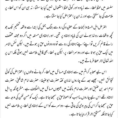
سلسلہ میں لفظ خطاء سے زیادہ اور کوئی لفظ استعمال نہیں کیا جا سکتا، نہ ہی ان کو اس خطاء پر
ملامت کی جا سکتی ہے اور نہ ان پر اعتراض کیا جا سکتا ہے۔
الغرض اہل السنۃ والجماعۃ کے عقیدہ کی رو سے جنگِ جمل کی ابتدا سے واقعہ تحکیم تک جو
کچھ واقعات رونما ہوئے ان کی بنیاد اجتہاد پر تھی۔ اور اجتہادی مسئلہ میں اگر دو مجتہد مختلف
رائے قائم کریں تو اپنے اپنے اجتہاد کی رو سے تو وہ دونوں حق پر ہوتے ہیں، لیکن نفس الامر
میں ایک حق پر ہوتا ہے اور دوسرا خطاء پر، لیکن یہ خطاء بھی قابلِ ملامت نہیں ہوتی بلکہ اس پر
اللہ تعالیٰ اجر عطا فرماتے ہیں۔
اس لیے صحابہ کرامؓ میں سے اجتہادی مسائل میں خطاء کر جانے والوں پر اعتراض کی کوئی
گنجائش نہیں، جیسے بعد کے چاروں امامانِ فقہ حضرت ابوحنیفہؒ، حضرت امام شافعیؒ، حضرت
امام احمد بن حنبلؒ اور حضرت امام مالکؒ میں بیسیوں مسائل میں اختلاف ہے، مگر چونکہ یہ اہلِ
اجتہاد تھے اس لیے چاروں مذاہب کو اصولاً‌ حق پر سمجھا جاتا ہے۔ ایک کو حسنِ ظن کی وجہ سے
حق پر سمجھا جا کر اس کی پیروی کی جاتی ہے، دوسرے کو اس کے اجتہادی خطاء پر ملامت نہیں
کیا جاتا بلکہ مستحقِ اجر قرار دیا جاتا ہے۔