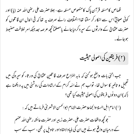
قصاص کا مسئلہ قرآن پاک کا منصوص مسئلہ ہے، بھلا حضرت علی رضی اللہ عنہ
یا) اور
(
کوئی صحابیؓ اس سے انکار کر سکتا تھا؟ اختلافِ رائے صرف یہ تھا کہ فی الحال ان قاتلوں کو
حضرت عثمانؓ کے وارثوں کے سپرد کر دیا جائے یا مصلحتاً کچھ عرصہ بعد جبکہ امرِ خلافت مضبوط
ہو جائے۔
(۲) فریقین کی اصولی حیثیت
جب اتنی بات واضح ہو گئی کہ مابہ النزاع صرف قاتلینِ عثمانؓ کی ورثاء کو سپردگی میں
تعجیل و تاخیر کا سوال تھا، تو اب ہم نے ائمہ کرام کے ارشادات کی روشنی میں یہ دیکھنا ہے
کہ) ان دونوں فریقوں کی اصولی حیثیت کیا تھی؟
(
(۱) امام اہل السنۃ والجماعۃ حضرت الامام ابو الحسن الاشعریؒ فرماتے ہیں کہ
:
’’جو کچھ واقعات حضرت علی، حضرت زبیر اور حضرت عائشہ رضی اللہ عنہم
کے درمیان واقع ہوئے ہیں ان کی بنیاد اجتہاد اور تاویل پر تھی، سب کے سب