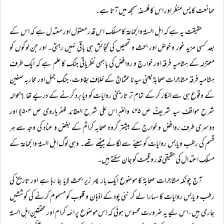
ممانعت کا پس منظر اور اس کا فلسفہ سمجھ میں آتا ہے۔
حقیقت یہ ہے کہ اہل السنۃ والجماعۃ کا مسلک اس قدر معقول اور معتدل ہے کہ اس کے
بعد کسی مزید غور و خوض اور بحث و تمحیص کی گنجائش ہی باقی نہیں رہتی۔ اور جن لوگوں کو
معتزلہ کے ہشامیہ فرقہ اور خوارج و روافض کی باہمی نظریاتی جنگ کا علم ہے کہ ایک طرف
ہشامیہ فرقہ مشاجراتِ صحابہؓ یعنی سیدنا عثمانؓ کے خلاف بغاوت، جنگِ جمل اور محاربہ صفین
کے وقوع ہی سے انکار کر کے تمام تر تاریخی روایات کو دیا برد کرنے کے درپے تھا
بحوالہ
(
شرح مواقف سید شریفؒ ص ۷۴۵ والنبراس علی شرح العقائد للفرہاروی ص ۵۰۴) اور
دوسری طرف روافض و خوارج کے بیشتر گروہ صحابہ کرامؓ کے بغض و عناد کی وجہ سے ہر
قسم کی رطب و یابس روایات کو سینے سے لگائے بیٹھے تھے۔ وہی لوگ اہل السنۃ والجماعۃ کے
مسلک اعتدال کی حقیقی قدر و قیمت کو جان سکتے ہیں۔
آج چونکہ مشاجرات صحابہؓ کا موضوع ایک بار پھر زیر بحث لایا جا رہا ہے اور تاریخ کی
رطب و یابس روایات کا سہارا لے کر نئی پود کے اذہان و قلوب کو مسموم کرنے کی کوششیں
جاری ہیں، اس لیے یہ ضرورت محسوس ہوئی کہ اس موضوع پر ائمہ کرام اور محققین اہل السنۃ