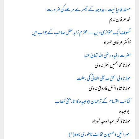
مسئلہ قادیانیت: جدوجہد کے تیسرے مرحلے کی ضرورت!
محمد عرفان ندیم
تصوف ایک متوازی دین — محترم زاہد مغل صاحب کے جواب میں
ڈاکٹر عرفان شہزاد
حضرت رفیدہ رضی اللہ تعالیٰ عنہا
مولانا محمد جمیل اختر ندوی
مولانا ولی الحق صدیقی افغانی کی رحلت
مولانا شاہ اجمل فاروق ندوی
کتائب القسام کے ترجمان ابوعبیدہ کا تاریخی خطاب
ابو عبیدہ
مولانا ڈاکٹر عبد الوحید شہزاد
اسرائیل و صہیون مخالف ناطوری یہود (۱)