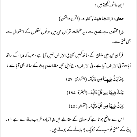
ابن عاشور لکھتے ہیں:
معنی: ذراانشا شیئا وکثرہ۔
(التحریر والتنویر)
ذرا
خلق
مختلف ہے
سے، یہ حقیقت قرآن مجید میں دونوں لفظوں کے استعمال سے
بھی ملتی ہے۔
خلق
فی الارض
ذرا
قرآن مجید میں
کے ساتھ کہیں بھی
نہیں آیا ہے، جب کہ
کے ساتھ
فی الارض
فی الارض
بث
زیادہ تر
آیا ہے۔
درج ذیل تین مقامات پر
کے ساتھ بھی آیا ہے:
وَمَا بَثَّ فِیہِمَا مِن دَابَّۃ۔
(الشوری
: 29)
وَبَثَّ فِیہَا مِن کُلِّ دَابَّۃ۔
(البقرة
: 164)
وَبَثَّ فِیہَا مِن کُلِّ دَابَّۃ۔
(لقمان
: 10)
خلق
ذرا
بثّ
اس سے واضح ہوتا ہے کہ
کے مقابلے میں
زیادہ قریب
سے ہے، اور
بثّ
کے معنی تو سب کے نزدیک پھیلانے کے ہوتے ہیں۔