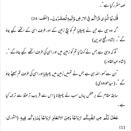
حصہ مقرر کیا ہے“۔
قُل ہُوَ الَّذِی ذَرَاکُم فِی الارضِ وَاِلَیہِ تُحشَرُونَ۔
(الملک
: 24)
”کہ وہ ہی ہے جن نے پھیلایا تم کو بیچ زمین کے اور طرف اسی کے اکٹھے کیے جاؤ
گے“۔
شاہ رفیع الدین)
(
”تو کہ وہی ہے جس نے کہنڈایا تم کو زمین میں اور اسی کی طرف اکٹھے کیے جاؤگے “۔
(شاہ عبدالقادر)
”اِن سے کہو، اللہ ہی ہے جس نے تمہیں زمین میں پھیلایا اور اسی کی طرف تم سمیٹے جاؤ
گے “۔(سید مودودی)
سابقہ مقام کے برعکس یہاں سب نے پھیلانا یا اس سے قریب تر لفظ سے ترجمہ کیا
ہے۔
جَعَلَ لَکُم مِن انفُسِکُم ازوَاجًا وَمِنَ الانعَامِ ازوَاجًا یَذرَوکُم فِیہِ
(الشوری
:
11)