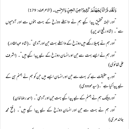
وَلَقَد ذَرَانَا لِجَہَنَّمَ کَثِیرًا مِنَ الجِنِّ وَالاِنسِ۔
(الاعراف
: 179)
”اور البتہ تحقیق پیدا کیے ہم نے واسطے دوزخ کے بہت جنوں سے اور آدمیوں
سے“۔
شاہ رفیع الدین)
(
”اور ہم نے پھیلا رکھے ہیں دوزخ کے واسطے بہت جن اور آدمی “۔(شاہ عبدالقادر)
”اور ہم نے ایسے بہت سے جن اور انسان دوزخ کے لیے پیدا کیے ہیں“۔
اشرف
(
علی تھانوی)
”اور یہ حقیقت ہے کہ بہت سے جن اور انسان ایسے ہیں جن کو ہم نے جہنم ہی کے
لیے پیدا کیا ہے “۔(سید مودودی)
”اور بیشک ہم نے جہنم کے لیے پیدا کیے بہت جن اور آدمی“۔
احمد رضا خان)
(
”اور ہم نے بہت سے جن اور انسان دوزخ کے لیے پیدا کیے ہیں“۔
فتح محمد
(
جالندھری)