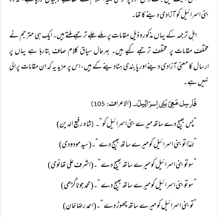
اس آیت میں بہت واضح طور پر موسی علیہ السلام کے مطالبے کو بیان کردیا ہے، کہ وہ
بنی اسرائیل کو آزادی دینے کا تھا۔
اہل ترجمہ کے یہاں مذکورہ ذیل مقامات پر ملے جلے ترجمے ملتے ہیں۔ ایک ہی مترجم نے
مختلف مقامات پر مختلف ترجمے کیے ہیں۔ بہرحال سیاق کلام صاف بتارہا ہے یہاں پر
ارسال کا معنی آزادی دینے اور پابندی ہٹادینے کے ہیں، اس پر مزید یہ کہ ان مقامات پر الی
نہیں ہے۔
فَارسِل مَعِیَ بَنِی اِسرَائِیلَ۔
(الاعراف
: 105)
”پس بھیج دے ساتھ میرے بنی اسرائیل کو“۔
شاہ رفیع الدین)
(
”لہٰذا تو بنی اسرائیل کو میرے ساتھ بھیج دے “۔(سید مودودی)
”سو تو بنی اسرائیل کو میرے ساتھ بھیج دے“ ۔(اشرف علی تھانوی)
”سو تو بنی اسرائیل کو میرے ساتھ بھیج دے “۔(محمد جوناگڑھی)
”تو بنی اسرائیل کو میرے ساتھ چھوڑ دے “۔(احمد رضا خان)