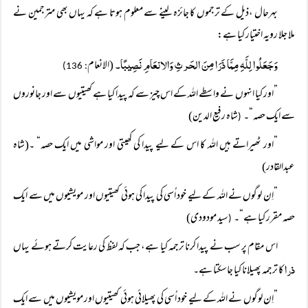
بہرحال ،ذیل کے ترجموں کا جائزہ لینے سے معلوم ہوتا ہے کہ یہاں بھی مترجمین نے
ملا جلا رویہ اختیار کیا ہے:
وَجَعَلُوا لِلَّہِ مِمَّا ذَرَا مِنَ الحَرثِ وَالانعَامِ نَصِیبًا۔
(الانعام
: 136)
”اور کیا انہوں نے واسطے اللہ کے اس چیز سے کہ پیدا کیا ہے کھیتیوں سے اور جانوروں
سے ایک حصہ“۔
شاہ رفیع الدین)
(
”اور ٹھیراتے ہیں اللہ کا اس کے لیے پیدا کی کھیتی اور مواشی میں ایک حصہ“ ۔(شاہ
عبدالقادر)
”اِن لوگوں نے اللہ کے لیے خود اُسی کی پیدا کی ہوئی کھیتیوں اور مویشیوں میں سے ایک
حصہ مقرر کیا ہے“۔
سید مودودی)
(
اس مقام پر سب نے پیدا کرنا ترجمہ کیا ہے، جب کہ لفظ کی رعایت کرتے ہوئے یہاں
ذرا
کا ترجمہ پھیلانا کیا جاسکتا ہے۔
”اِن لوگوں نے اللہ کے لیے خود اُسی کی پھیلائی ہوئی کھیتیوں اور مویشیوں میں سے ایک