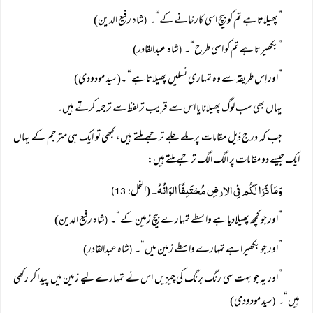
”پھیلاتا ہے تم کو بیچ اسی کارخانے کے“۔
شاہ رفیع الدین)
(
”بکھیرتا ہے تم کو اسی طرح“۔
شاہ عبدالقادر)
(
”اور اِس طریقہ سے وہ تمہاری نسلیں پھیلاتا ہے“ ۔(سید مودودی)
یہاں بھی سب لوگ پھیلانا یا اس سے قریب تر لفظ سے ترجمہ کرتے ہیں۔
جب کہ درج ذیل مقامات پر ملے جلے ترجمے ملتے ہیں، کبھی تو ایک ہی مترجم کے یہاں
ایک جیسے دو مقامات پر الگ الگ ترجمے ملتے ہیں:
وَمَا ذَرَا لَکُم فِی الارضِ مُختَلِفًا الوَانُہُ۔
(النحل
: 13)
”اور جو کچھ پھیلادیا ہے واسطے تمہارے بیچ زمین کے“۔
شاہ رفیع الدین)
(
”اور جو بکھیرا ہے تمہارے واسطے زمین میں“۔
شاہ عبدالقادر)
(
”اور یہ جو بہت سی رنگ برنگ کی چیزیں اس نے تمہارے لیے زمین میں پیدا کر رکھی
ہیں“۔
سید مودودی)
(