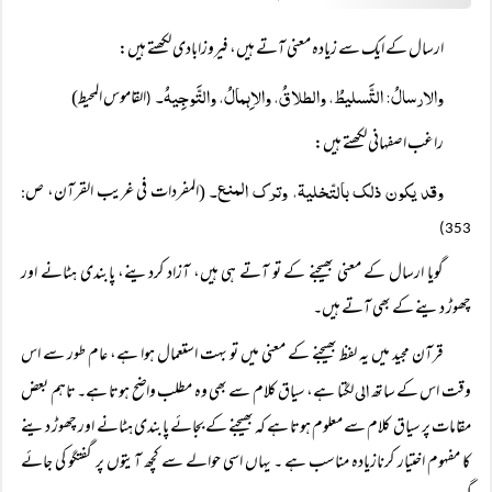
ارسال کے ایک سے زیادہ معنی آتے ہیں، فیروزابادی لکھتے ہیں:
والارسالُ: التَّسلیطُ، والطلاقُ، والاِہمالُ، والتَّوجِیہُ۔
القاموس المحیط)
(
راغب اصفہانی لکھتے ہیں:
وقد یکون ذلک بالتّخلیۃ، وترک المنع۔
(المفردات فی غریب القرآن، ص
:
353)
گویا ارسال کے معنی بھیجنے کے تو آتے ہی ہیں، آزاد کردینے، پابندی ہٹانے اور
چھوڑ دینے کے بھی آتے ہیں۔
قرآن مجید میں یہ لفظ بھیجنے کے معنی میں تو بہت استعمال ہوا ہے، عام طور سے اس
الی
وقت اس کے ساتھ
لگتا ہے، سیاق کلام سے بھی وہ مطلب واضح ہوتا ہے۔ تاہم بعض
مقامات پر سیاق کلام سے معلوم ہوتا ہے کہ بھیجنے کے بجائے پابندی ہٹانے اور چھوڑ دینے
کا مفہوم اختیار کرنازیادہ مناسب ہے ۔ یہاں اسی حوالے سے کچھ آیتوں پر گفتگو کی جائے