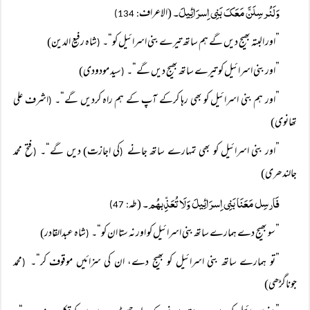
وَلَنُرسِلَنَّ مَعَکَ بَنِی اِسرَائِیلَ۔
(الاعراف
: 134)
”اور البتہ بھیج دیں گے ہم ساتھ تیرے بنی اسرائیل کو“۔
شاہ رفیع الدین)
(
”اور بنی اسرائیل کو تیرے ساتھ بھیج دیں گے“۔
سید مودودی)
(
”اور ہم بنی اسرائیل کو بھی رہا کرکے آپ کے ہم راہ کردیں گے“۔
اشرف علی
(
تھانوی)
”اور بنی اسرائیل کو بھی تمہارے ساتھ جانے
کی اجازت) دیں گے“۔
فتح محمد
(
(
جالندھری)
فَارسِل مَعَنَا بَنِی اِسرَائِیلَ وَلَا تُعَذِّبہُم۔
(طہ
: 47)
”سو بھیج دے ہمارے ساتھ بنی اسرائیل کو اور نہ ستا ان کو“۔
شاہ عبدالقادر)
(
”تو ہمارے ساتھ بنی اسرائیل کو بھیج دے، ان کی سزائیں موقوف کر“۔
محمد
(
جوناگڑھی)