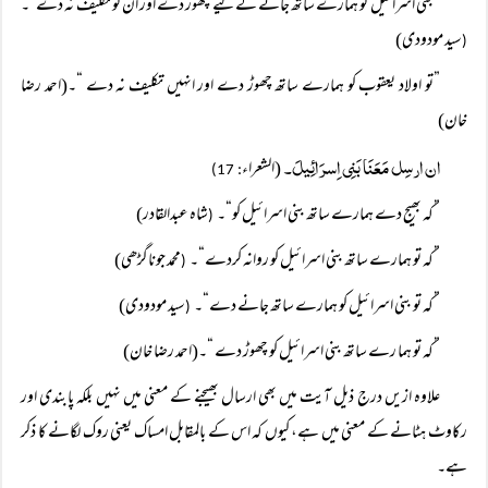
”بنی اسرائیل کو ہمارے ساتھ جانے کے لیے چھوڑ دے اور ان کو تکلیف نہ دے“۔
سید مودودی)
(
”تو اولاد یعقوب کو ہمارے ساتھ چھوڑ دے اور انہیں تکلیف نہ دے “۔(احمد رضا
خان)
ان ارسِل مَعَنَا بَنِی اِسرَائِیلَ۔
(الشعراء
: 17)
”کہ بھیج دے ہمارے ساتھ بنی اسرائیل کو“۔
شاہ عبدالقادر)
(
”کہ تو ہمارے ساتھ بنی اسرائیل کو روانہ کردے“۔
محمد جوناگڑھی)
(
”کہ تو بنی اسرائیل کو ہمارے ساتھ جانے دے“۔
سید مودودی)
(
”کہ تو ہما رے ساتھ بنی اسرائیل کو چھوڑ دے “۔(احمد رضا خان)
علاوہ ازیں درج ذیل آیت میں بھی ارسال بھیجنے کے معنی میں نہیں بلکہ پابندی اور
رکاوٹ ہٹانے کے معنی میں ہے، کیوں کہ اس کے بالمقابل امساک یعنی روک لگانے کا ذکر
ہے۔