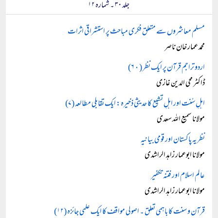
جلد ۳۰ ۔ شمارہ ۱۲
مسلم معاشروں سے متعلق فکری مباحث پر استشراقی اثرات
محمد عمار خان ناصر
اردو تراجم قرآن پر ایک نظر (۶٠)
ڈاکٹر محی الدین غازی
اہلِ سُنت اور اہلِ تشیع کا حدیثی ذخیرہ: ایک تقابلی مطالعہ (۷)
مولانا سمیع اللہ سعدی
نظریہ پاکستان اور قومی بیانیہ
مولانا ابوعمار زاہد الراشدی
عالم اسلام اور فتنہ تکفیر
مولانا ابوعمار زاہد الراشدی
قرآن و سنت کا باہمی تعلق ۔ اصولی مواقف کا ایک علمی جائزہ (۱۲)