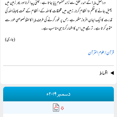
ذرا
دراصل
کے اندر خلق سے زائد مفہوم پایا جاتا ہے، یعنی پیدا کرنا اور پھر زمین میں
پھیل جانے کا نظم وانتظام کرنا۔زمین میں مخلوقات کا اللہ کے انتظام کے تحت پھیلنا اللہ کی
ذرا
قدرت کا ایک ایمان افروز مظہر ہے، جس پر غور کرنے کی طرف
کا لفظ خصوصی طور سے
متوجہ کرتا ہے۔ ترجمے میں اس کا اظہار کرنا ہی مناسب ہے۔
(جاری)
قرآن / علوم القرآن
اقساط
دسمبر ۲۰۱۹ء