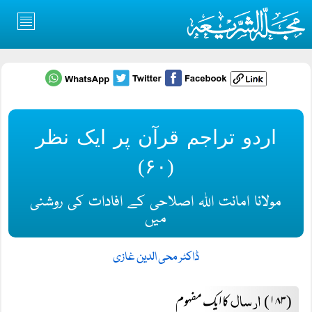
اردو تراجم قرآن پر ایک نظر
(۶٠)
مولانا امانت اللہ اصلاحی کے افادات کی روشنی
میں
ڈاکٹر محی الدین غازی
ارسال
(۱۸۳)
کا ایک مفہوم