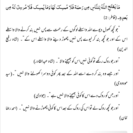
مَا یَفتَحِ اللَّہُ لِلنَّاسِ مِن رَحمَۃ فَلَا مُمسِکَ لَہَا وَمَا یُمسِک فَلَا مُرسِلَ لَہُ مِن
بَعدِہِ۔
(فاطر
: 2)
”جو کچھ کھول دیوے اللہ واسطے لوگوں کے رحمت سے پس نہیں بند کرنے والا واسطے
اس کے اور جو کچھ بند کر لیوے پس نہیں چھوڑ دینے والا واسطے اس کے“۔
شاہ رفیع
(
الدین)
”اور جو روک رکھے تو کوئی نہیں اس کو بھیجنے والا“۔
شاہ عبدالقادر)
(
”اور جسے وہ بند کر دے اسے اللہ کے بعد پھر کوئی دوسرا کھولنے والا نہیں “۔(سید
مودودی)
”اور جس کو روک دے اس کا کوئی بھیجنے والا نہیں ہے“۔
جوادی)
(
”اور جو کچھ روک لے تو اس کی روک کے بعد اس کا کوئی چھوڑنے والا نہیں“۔
احمد رضا
(
خان)