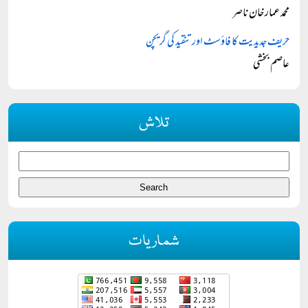
محمد عمار خان ناصر
حریف جدیدیت کا فاؤسٹ اور تنقید کی گریچن
عاصم بخشی
تلاش
شماریات