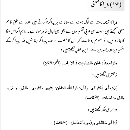
ذرا
(۱۸۴)
کا معنی
ذرا
کا ترجمہ بہت سے لوگ بہت سے مقامات پر پیدا کرنا کرتے ہیں، اور اسے خلق کا ہم
معنی سمجھتے ہیں، بہت سی عربی تفسیروں سے بھی یہی خیال ظاہر ہوتا ہے۔ تاہم اگر اس لفظ
کا جائزہ لیں، تو معلوم ہوتا ہے کہ اس کا مطلب صرف پیدا کردینا نہیں بلکہ پیدا کرکے
بکھیردینا اور پھیلادینا ہے۔ ابن عطیہ لکھتے ہیں:
وذَرَا معناہ خلق وانشا وبث فی الارض۔
(المحرر الوجیز)
زمخشری لکھتے ہیں:
یَذرَوکُم یکثرکم، یقال: ذرا اللہ الخلق: بثہم وکثرہم. والذر، والذرو،
والذرء: اخوات۔
(الکشاف)
دوسری جگہ لکھتے ہیں:
ذَرَاکُم خلقکم وبثکم بالتناسل۔
الکشاف)
(