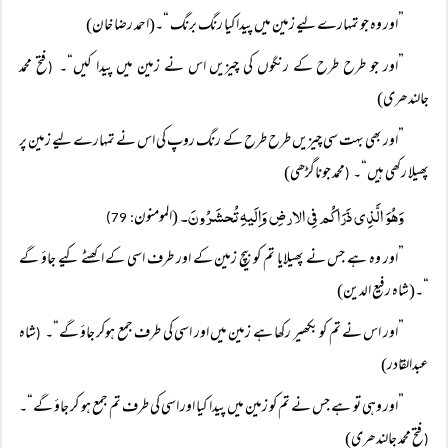
”اور وہ جو تمہارے لیے زمین میں پیدا کیا رنگ برنگ “۔(احمد رضا خان)
”اور جو طرح طرح کے رنگوں کی چیزیں اس نے زمین میں پیدا کیں“۔
فتح محمد
(
جالندھری)
”اور بھی بہت سی چیزیں طرح طرح کے رنگ روپ کی اس نے تمہارے لیے زمین پر
پھیلا رکھی ہیں“۔
محمد جوناگڑھی)
(
وَھُوَ الَّذِی ذَرَاکُم فِی الارضِ وَاِلَیہِ تُحشَرُونَ۔
(المومنون
: 79)
”اور وہ ہے جس نے پھیلایا تم کو بیچ زمین کے اور طرف اسی کے اکھٹے کیے جاؤ گے
“۔(شاہ رفیع الدین)
”اور اس نے تم کو بکھیر رکھا ہے زمین میں اور اسی کی طرف جمع ہوکر جاؤ گے“۔
شاہ
(
عبدالقادر)
”اور وہی تو ہے جس نے تم کو زمین میں پیدا کیا اور اسی کی طرف تم جمع ہو کر جاؤ گے“۔
فتح محمد جالندھری)
(