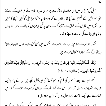
گی۔
ذیل کی آیتوں میں اس مطالبے کا ذکر ہے جو موسی علیہ السلام نے فرعون کے سامنے
بنی اسرائیل کے تعلق سے کیا تھا۔ ظاہر ہے کہ وہ مطالبہ بنی اسرائیل کو کہیں بھیجنے کا نہیں
تھا، بلکہ انہیں غلامی کے طوق سے آزاد کرنے، ان پر لگی پابندیوں کو ہٹانے، اور وہ جہاں
جانا چاہیں جانے کی اجازت دینے کا تھا۔
ان ادُّوا اِلَیَّ
ایک دوسرے مقام پر یہ بات دوسرے لفظوں میں کہی گئی ہے، وہاں:
عِبَادَ اللَّہِ
کے الفاظ استعمال ہوئے ہیں۔
وَلَقَدفَتَنَّا قَبلَہُم قَومَ فِرعَونَ وَجَاءہُم رَسُول کَرِیم ۔ ان ادُّوا اِلَیَّ عِبَادَ اللَّہِ اِنِّی
لَکُم رَسُول امِین۔
(الدخان
،
18)
: 17
”ہم اِن سے پہلے فرعون کی قوم کو اِسی آزمائش میں ڈال چکے ہیں اُن کے پاس ایک
نہایت شریف رسول آیا، اور اس نے کہا اللہ کے بندوں کو میرے حوالے کرو، میں
تمہارے لیے ایک امانت دار رسول ہوں“۔
سید مودودی)
(