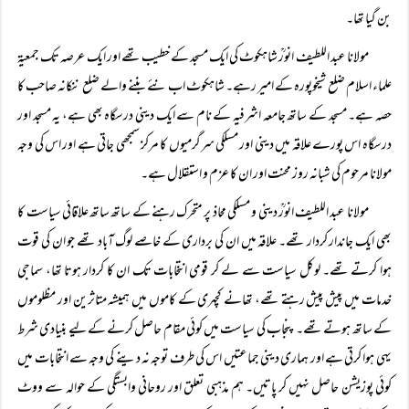
بن گیا تھا۔
مولانا عبد اللطیف انورؒ شاہکوٹ کی ایک مسجد کے خطیب تھے اور ایک عرصہ تک جمعیۃ
علماء اسلام ضلع شیخوپورہ کے امیر رہے۔ شاہکوٹ اب نئے بننے والے ضلع ننکانہ صاحب کا
حصہ ہے۔ مسجد کے ساتھ جامعہ اشرفیہ کے نام سے ایک دینی درسگاہ بھی ہے، یہ مسجد اور
درسگاہ اس پورے علاقہ میں دینی اور مسلکی سرگرمیوں کا مرکز سمجھی جاتی ہے اور اس کی وجہ
مولانا مرحوم کی شبانہ روز محنت اور ان کا عزم و استقلال ہے۔
مولانا عبد اللطیف انورؒ دینی و مسلکی محاذ پر متحرک رہنے کے ساتھ ساتھ علاقائی سیاست کا
بھی ایک جاندار کردار تھے۔ علاقہ میں ان کی برداری کے خاصے لوگ آباد تھے جو ان کی قوت
ہوا کرتے تھے۔ لوکل سیاست سے لے کر قومی انتخابات تک ان کا کردار ہوتا تھا، سماجی
خدمات میں پیش پیش رہتے تھے، تھانے کچہری کے کاموں میں ہمیشہ متاثرین اور مظلوموں
کے ساتھ ہوتے تھے۔ پنجاب کی سیاست میں کوئی مقام حاصل کرنے کے لیے بنیادی شرط
یہی ہوا کرتی ہے اور ہماری دینی جماعتیں اس کی طرف توجہ نہ دینے کی وجہ سے انتخابات میں
کوئی پوزیشن حاصل نہیں کر پاتیں۔ ہم مذہبی تعلق اور روحانی وابستگی کے حوالہ سے ووٹ