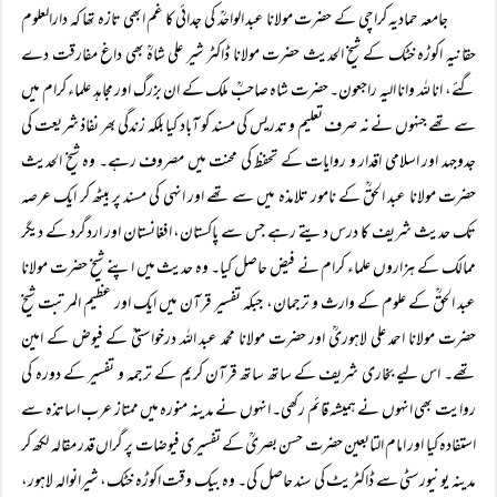
جامعہ حمادیہ کراچی کے حضرت مولانا عبد الواحدؒ کی جدائی کا غم ابھی تازہ تھا کہ دارالعلوم
حقانیہ اکوڑہ خٹک کے شیخ الحدیث حضرت مولانا ڈاکٹر شیر علی شاہؒ بھی داغ مفارقت دے
گئے، انا للہ وانا الیہ راجعون۔ حضرت شاہ صاحبؒ ملک کے ان بزرگ اور مجاہد علماء کرام میں
سے تھے جنہوں نے نہ صرف تعلیم و تدریس کی مسند کو آباد کیا بلکہ زندگی بھر نفاذ شریعت کی
جدوجہد اور اسلامی اقدار و روایات کے تحفظ کی محنت میں مصروف رہے۔ وہ شیخ الحدیث
حضرت مولانا عبد الحقؒ کے نامور تلامذہ میں سے تھے اور انہی کی مسند پر بیٹھ کر ایک عرصہ
تک حدیث شریف کا درس دیتے رہے جس سے پاکستان، افغانستان اور اردگرد کے دیگر
ممالک کے ہزاروں علماء کرام نے فیض حاصل کیا۔ وہ حدیث میں اپنے شیخ حضرت مولانا
عبد الحقؒ کے علوم کے وارث و ترجمان، جبکہ تفسیر قرآن میں ایک اور عظیم المرتبت شیخ
حضرت مولانا احمد علی لاہوریؒ اور حضرت مولانا محمد عبد اللہ درخواستیؒ کے فیوض کے امین
تھے۔ اس لیے بخاری شریف کے ساتھ ساتھ قرآن کریم کے ترجمہ و تفسیر کے دورہ کی
روایت بھی انہوں نے ہمیشہ قائم رکھی۔ انہوں نے مدینہ منورہ میں ممتاز عرب اساتذہ سے
استفادہ کیا اور امام التابعین حضرت حسن بصریؒ کے تفسیری فیوضات پر گراں قدر مقالہ لکھ کر
مدینہ یونیورسٹی سے ڈاکٹریٹ کی سند حاصل کی۔ وہ بیک وقت اکوڑہ خٹک، شیرانوالہ لاہور،