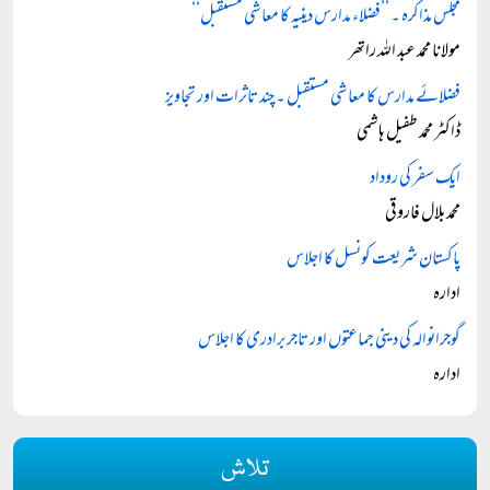
مجلس مذاکرہ ۔ ’’فضلاء مدارس دینیہ کا معاشی مستقبل‘‘
مولانا محمد عبد اللہ راتھر
فضلائے مدارس کا معاشی مستقبل ۔ چند تاثرات اور تجاویز
ڈاکٹر محمد طفیل ہاشمی
ایک سفر کی روداد
محمد بلال فاروقی
پاکستان شریعت کونسل کا اجلاس
ادارہ
گوجرانوالہ کی دینی جماعتوں اور تاجر برادری کا اجلاس
ادارہ
تلاش