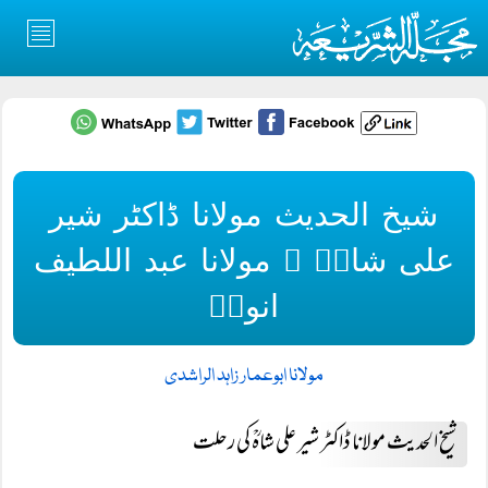
شیخ الحدیث مولانا ڈاکٹر شیر
علی شاہؒ ۔ مولانا عبد اللطیف
انورؒ
مولانا ابوعمار زاہد الراشدی
شیخ الحدیث مولانا ڈاکٹر شیر علی شاہؒ کی رحلت