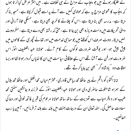
کے طلبگار ہوتے ہیں جو پنجاب کے مزاج کے ہی خلاف ہے۔ میں اکثر عرض کیا کرتا ہوں
کہ پنجاب کا عمومی مزاج یہ ہے کہ مولوی کہیں سے آئے یہ اسے قبول کر لیتا ہے، مسجد بنا کر
دیتا ہے، مدرسہ بھی بنا دیتا ہے، اس کو چلانے کا خرچہ بھی دیتا ہے، مسلکی محاذ آرائی اور
دینی تحریکات میں دست و بازو بھی بن جاتا ہے، حتیٰ کہ رشتہ بھی دے دیتا ہے، مگر ووٹ
نہیں دیتا۔ ووٹ صرف اس کو ملتے ہیں جو سماجی خدمت میں اور تھانے کچہری کے کاموں میں
پیش پیش ہو، اور بوقت ضرورت لوگوں کے کام آئے۔ مولانا عبد اللطیف انورؒ اس
ضرورت اور فن سے آشنا تھے اس لیے علاقائی سیاست میں ان کا نمایاں کردار ہوتا تھا اور بسا
اوقات وہ ’’بادشاہ گر‘‘ بھی بن جایا کرتے تھے۔
اکتوبر کو راقم نے پیر حافظ محمد ریاض قادری، محترم میاں محمد افضل اور حافظ محمد بلال
22
کے ہمراہ شاہکوٹ حاضری دی اور مولانا عبد اللطیف انورؒ کے فرزند و جانشین مفتی محمد
طیب اور دیگر احباب سے تعزیت کے ساتھ ساتھ مولانا مرحوم کی قبر پر فاتحہ خوانی اور دعا کی
سعادت حاصل کی۔ اللہ تعالیٰ ان کے درجات جنت میں بلند سے بلند تر فرمائیں، آمین یا رب
العالمین۔