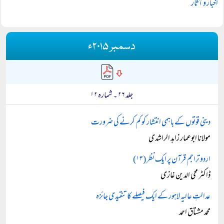
اخبار و آثار
دسمبر ۲۰۱۵ء
جلد ۲۶ ۔ شمارہ ۱۲
دینی قوتوں کے باہمی انتشار کو کم کرنے کی ضرورت
مولانا ابوعمار زاہد الراشدی
اردو تراجم قرآن پر ایک نظر (۱۳)
ڈاکٹر محی الدین غازی
عدالتِ عالیہ لاہور کے ایک فیصلے کا تنقیدی جائزہ
محمد مشتاق احمد