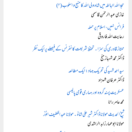
حجۃ اللہ البالغہ میں شاہ ولی اللہ کا منہج و اسلوب (۲)
غازی عبد الرحمٰن قاسمی
فرانس نہیں، اسلام پر حملہ
رعایت اللہ فاروقی
ممتاز قادری کی سزا ۔ تحفظِ شریعت کا نفرنس کے فیصلے پر ایک نظر
ڈاکٹر محمد شہباز منج
سید احمد شہید کی تحریکِ جہاد: ایک مطالعہ
ڈاکٹر عرفان شہزاد
عسکریت پسند گروہ اور ہماری قومی پالیسی
محمد عامر رانا
شیخ الحدیث مولانا ڈاکٹر شیر علی شاہؒ ۔ مولانا عبد اللطیف انورؒ
مولانا ابوعمار زاہد الراشدی