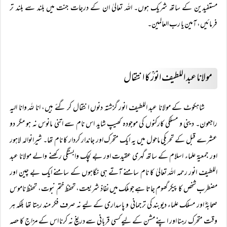
مستفیدین کے ساتھ شریک ہوں۔ اللہ تعالیٰ ان کے درجات جنت میں بلند سے بلند تر
فرمائیں، آمین یا رب العالمین۔
مولانا عبد اللطیف انورؒ کا انتقال
شاہکوٹ کے مولانا عبد اللطیف انور گزشتہ دنوں انتقال کر گئے ہیں، انا للہ وانا الیہ
راجعون۔ دینی و مسلکی کارکنوں کی موجودہ کھیپ شاید اس نام سے اتنی مانوس نہ ہو مگر دو
عشرے قبل کے تحریکی ماحول میں یہ ایک متحرک اور جاندار کردار کا نام تھا۔ شیرانوالہ لاہور
اور جمعیۃ علماء اسلام کے ساتھ گہری عقیدت اور بے لچک وابستگی رکھنے والے مولانا عبد
اللطیف انور رحمہ اللہ تعالیٰ کا نام سامنے آتے ہی نگاہوں کے سامنے ایک بے چین اور
مضطرب شخص کا پیکر گھوم جاتا ہے جو ملک میں نفاذ شریعت، تحفظ ختم نبوت، تحفظ ناموس
صحابہؓ اور مسلک علماء دیوبند کی ترجمانی و پاسداری کے لیے نہ صرف فکر مند رہتا تھا بلکہ ہر
وقت متحرک رہنا اور اپنے مشن کے لیے کسی قربانی سے دریغ نہ کرنا اس کے مزاج کا حصہ