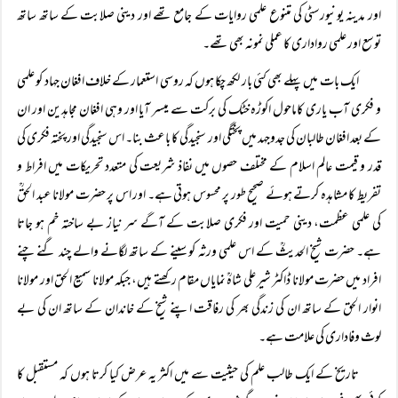
اور مدینہ یونیورسٹی کی متنوع علمی روایات کے جامع تھے اور دینی صلابت کے ساتھ ساتھ
توسع اور علمی رواداری کا عملی نمونہ بھی تھے۔
ایک بات میں پہلے بھی کئی بار لکھ چکا ہوں کہ روسی استعمار کے خلاف افغان جہاد کو علمی
و فکری آب یاری کاماحول اکوڑہ خٹک کی برکت سے میسر آیا اور وہی افغان مجاہدین اور ان
کے بعد افغان طالبان کی جدوجہد میں پختگی اور سنجیدگی کا باعث بنا۔ اس سنجیدگی اور پختہ فکری کی
قدر و قیمت عالم اسلام کے مختلف حصوں میں نفاذ شریعت کی متعدد تحریکات میں افراط و
تفریط کا مشاہدہ کرتے ہوئے صحیح طور پر محسوس ہوتی ہے۔ اور اس پر حضرت مولانا عبد الحقؒ
کی علمی عظمت، دینی حمیت اور فکری صلابت کے آگے سر نیاز بے ساختہ خم ہو جاتا
ہے۔ حضرت شیخ الحدیثؒ کے اس علمی ورثہ کو سینے کے ساتھ لگانے والے چند گنے چنے
افراد میں حضرت مولانا ڈاکٹر شیر علی شاہؒ نمایاں مقام رکھتے ہیں، جبکہ مولانا سمیع الحق اور مولانا
انوار الحق کے ساتھ ان کی زندگی بھر کی رفاقت اپنے شیخ کے خاندان کے ساتھ ان کی بے
لوث وفاداری کی علامت ہے۔
تاریخ کے ایک طالب علم کی حیثیت سے میں اکثر یہ عرض کیا کرتا ہوں کہ مستقبل کا