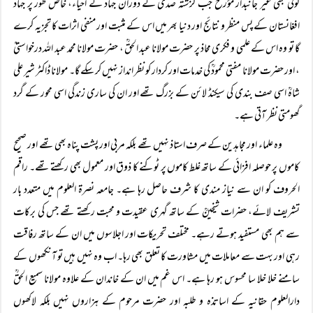
کوئی بھی غیر جانبدار مؤرخ جب گزشتہ صدی کے دوران جہاد کے احیاء، خاص طور پر جہاد
افغانستان کے پس منظر و نتائج اور دنیا بھر میں اس کے مثبت اور منفی اثرات کا تجزیہ کرے
گا تو وہ اس کے علمی و فکری محاذ پر حضرت مولانا عبد الحقؒ ، حضرت مولانا محمد عبد اللہ درخواستیؒ
، اور حضرت مولانا مفتی محمودؒ کی خدمات اور کردار کو نظر انداز نہیں کر سکے گا۔ مولانا ڈاکٹر شیر علی
شاہؒ اسی صف بندی کی سیکنڈ لائن کے بزرگ تھے اور ان کی ساری زندگی اسی محور کے گرد
گھومتی نظر آتی ہے۔
وہ علماء اور مجاہدین کے صرف استاذ نہیں تھے بلکہ مربی اور پشت پناہ بھی تھے اور صحیح
کاموں پر حوصلہ افزائی کے ساتھ غلط کاموں پر ٹوکنے کا ذوق اور معمول بھی رکھتے تھے۔ راقم
الحروف کو ان سے نیاز مندی کا شرف حاصل رہا ہے۔ جامعہ نصرۃ العلوم میں متعدد بار
تشریف لائے، حضرات شیخینؒ کے ساتھ گہری عقیدت و محبت رکھتے تھے جس کی برکات
سے ہم بھی مستفید ہوتے رہے۔ مختلف تحریکات اور اجلاسوں میں ان کے ساتھ رفاقت
رہی اور بہت سے معاملات میں مشاورت کا تعلق بھی رہا۔ اب وہ نہیں ہیں تو آنکھوں کے
سامنے خلا خلا سا محسوس ہو رہا ہے۔ اس غم میں ان کے خاندان کے علاوہ مولانا سمیع الحقؒ
دارالعلوم حقانیہ کے اساتذہ و طلبہ اور حضرت مرحوم کے ہزاروں نہیں بلکہ لاکھوں