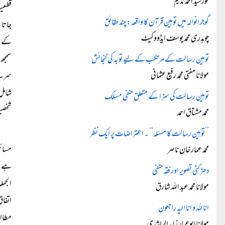
خورشید احمد ندیم
قطعیت
گوجرانوالہ میں توہین قرآن کا واقعہ: چند حقائق
جاتا
چوہدری محمد یوسف ایڈووکیٹ
کے ان
سمجھ 
توہین رسالت کے مرتکب کے لیے توبہ کی گنجائش
مولانا مفتی محمد رفیع عثمانی
سرے س
شامل 
توہین رسالت کی سزا کے متعلق حنفی مسلک
شخصیت
محمد مشتاق احمد
’’توہین رسالت کا مسئلہ‘‘ ۔ اعتراضات پر ایک نظر
مسائل
محمد عمار خان ناصر
ہے۔ ذ
دھڑکٹی تصویر اور فقہِ حنفی
الجمل
مولانا محمد عبد اللہ شارق
اتفاق
انا للہ و انا الیہ راجعون
مطالع