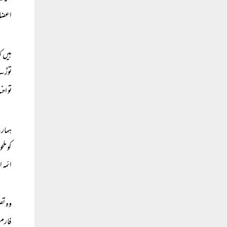
اعضاء
ہیں ک
توڑے 
تو اح
ہمارے
کو مل
ائمہ 
وہ تص
فارم 