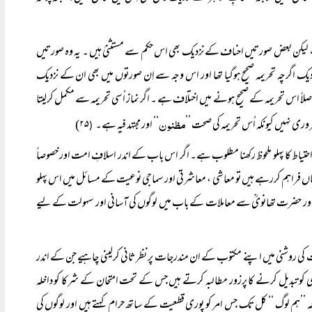
 لیکن بعض صورتیں احناف کے نزدیک بھی اس حکم سے مستثنیٰ ہیں ۔ یہ وہ صورتیں
ک اگرچہ تحریمہ صحیح ہوگیا تھا اور اس وجہ سے اِن صورتوں میں بھی ان کے نزدیک
لاً اس تحریمہ کے صحیح ہونے میں اختلاف ہے ۔ اگر نماز اُسی تحریمہ سے مکمل کرلیتا
مظنون
وری نہیں کیونکہ اُس تحریمہ کی صحت ’’
‘‘ اور مجتہد فیہ ہے۔
۲۵)
(
یاط کا پہلو ملحوظ رکھنا مطلوب ہے۔ اگر اس باب کے اندر اسلافِ امت اور خصوصاً
اں فراہم کررہے ہیں تو معاشی ، معاشرتی اور سماجی نوعیت کے مسائل میں اس پہلو
ی ؒ اور حضرت تھانویؒ سے معاملات کے باب میں لوگوں کی آسانی اور سہولت کے لیے
ات کی روشنی میں اپنے مکتوب کے ان مندرجات پر نظر ثانی کرلینی چاہیے جن کے اندر
یسی کو تبدیل کرنے کا پرزور مطالبہ کرتے ہیں جس کے تحت امتحان کے شرکا کو داخلہ
ے کہ ’’ہم لوگ ‘‘ کل تک جس امر کو پوری قطعیت کے ساتھ حرام کہتے ہیں اور لوگوں کی