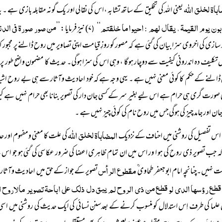
ہاۃ لخلق اللہ
یعنی اللہ کی تخلیق کے ساتھ تشابہ ،اس کی نقالی اور یک گونہ مقابلہ بازی ہ
ون یوم القیمۃ ، یقال لہم
احیوا ما خلقتم
من صور صورۃ فی الدن
‘‘
۷) نیز فرمایا: ’’
(
:
 سازی کی اخروی سزا بیان کی گئی ہے کہ مصور کو روزِ قیامت اپنی تصاویر میں روح ڈالنے پر مجبو
 تکلیف دہ اندرونی کیفیت سے دوچار ہوگا ، وہی اس کی سزا ہوگی۔ حدیث کا مضمون واضح طور پر
النے کے حکم کا کوئی معنی نہیں ہے ۔ یہی وجہ ہے کہ خود احادیث وآثار سے ہی بے روح اشیا کی 
 صورت گری ہی حرام ہے اس لیے بغیر سر کے کسی جان دار کی تصویر بنانا بھی حرام نہیں ہے کیونک
ن اور جامد چیز کی ہوگی جس میں روح نام کی کوئی چیز نہیں ہے ۔
المضاہاۃ لخلق اللہ
اس تفصیل کی روشنی میں احناف کے نزدیک
کی علت کا معنی ومفہوم اور حد
کہ جب تصویر ذی روح کی ہو ا ور اس میں ان تمام ظاہری اعضا کی ضرور عکاسی کی گئی ہو جو ا
مقطوع الرأس
ت نہیں۔چنانچہ امام ابو جعفر طحاوی ؒ
تصویر کے جواز کے حق میں احادیث وآثار ن
قطع رؤسہا الدی لو قطع من ذی الروح لم یبق دل ذلک علی اباحۃ تصویر مالاروح ل
لما کی طرف اِس استدلال کو منسوب کرنے کے بعدسنن نسائی کی ایک حدیث کی روشنی میں اسی