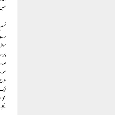
نہیں 
رہے گ
سوال 
چیز م
اور ح
صورت 
طرح ب
ایک ص
بھی ا
نچلے د