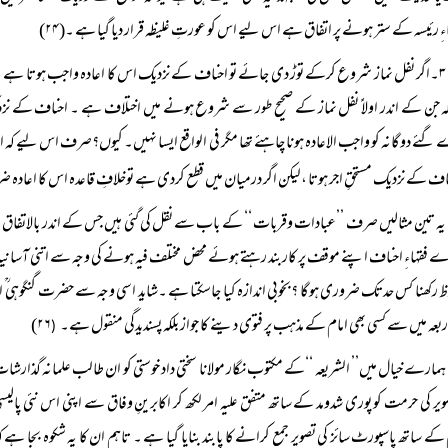
ِ رئیسہ کے ستر ہونے پر اتفاق ہے اس لیے اس کو عورتِ غلیظہ قرار دیا گیا ہے ۔(۲۴)
۳۔اگر نفل نماز شروع کرکے توڑ دی جائے تو احناف کے نزدیک اس کا اعادہ واجب ہوتا ہے ،
ہ جن کے اندر اولاًً نفل نماز کے صحیح طور سے شروع ہونے میں اختلاف ہے ۔ احناف کے نزدی
گئے دوگانہ کو واجب الاعادہ ہونا چاہئے تھا مگر فی الواقع ایسا نہیں۔ کیوں؟صرف اس لیے کہ اص
ناف کے نزدیک مستحقِ اجر ہوتا ،لیکن اگر درمیان میں قطع کردی ہے توخلافِ قاعدہ اس کا اعادہ ضر
یہ تین مثالیں صرف ’’عبادات وقربات ‘‘ کے باب سے نقل کی گئی ہیں جس کے اندر بالاتفاق احت
 فقہاءِ احناف اپنے موقف پر کاربند رہتے ہوئے محض مختلف فیہ ہونے کی وجہ سے اتنی آسانی
حوظ رکھنا کس حدتک ضروری ہوگا ؟بخوبی اندازہ کیا جاسکتا ہے ۔شاید اسی وجہ سے حضرت گنگوہ
اربعہ میں سے کسی بھی امام کے مذہب پر فتوی دینے کا جواز بلکہ پسندیدگی منقول ہے۔
۲۶)
(
ہمارے خیال میں’’ الشریعہ ‘‘کے مکتوب نگار مولانا سختی داد خوستی کو ان طالب علمانہ گذارش
ویر کی حرمت کو پوری شدومد کے ساتھ متفق علیہ امر لکھ کر اکابرینِ وفاق سے اپنی اس نئی پال
کے ساتھ پاسپورٹ سائز کی تصویر جمع کرانے کا پابند بنایا گیا ہے ۔ تاہم ان کا یہ شکوہ بجا ہ