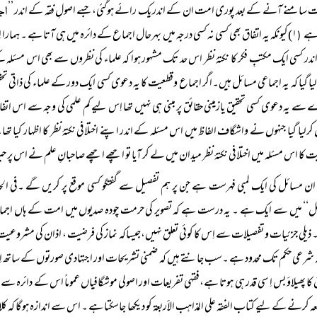
اج
 سامنے آنے کے بعد پوری امت ان کے اندر یک رائے ہوگئی، جسے اصولِ فقہ کے اندر ’’
 ہے
۱)کیونکہ یہ اتفاق بھی کسی نہ کسی درجہ میں بہرحال اجماع کے دائرہ میں ہی آتا ہے ۔ ہمار
(
در کسی ایک مکتبِ فکر کا نکتۂ نظر اس حد تک مشہور ہوا کہ علماء کی نظروں سے بھی اس مسئلہ کے 
لیا گیا کہ یہ اجماعی مسائل ہیں۔اگر اجماع وقطعیت کا یہ دعوی کسی ایک دور کے علماء کی ذاتی تحق
ے یہ دعوی کسی تحقیق یازمینی حقائق پر مبنی ہی نہیں تھا اِس لیے کم علمی کی وجہ سے اس اتفاق
کرلیا گیا جنہوں نے واشگاف الفاظ میں اس مسئلہ کے اندر اپنے اختلافی نکتۂ نظر کا اظہار کیا تھا
 کا اس مسئلہ میں اختلافی نکتۂ نظر میدان میں لے کر آیا تو اچھے اچھے صاحبانِ علم نے اس پر
ان مسائل کی ایک لمبی فہرست ہے جن پر ہم تفصیل سے گفتگو کسی موقع پر کریں گے ۔فی الح
‘‘ میں سے ایک ہے ۔ یہ درست ہے کہ تصویر کی حرمت چودہ صدیوں میں امت کے ہاں اجماعی 
یلی جزئیات و تفصیلات سے اِس کا کوئی تعلق نہیں،جیساکہ نماز کی فرضیت ، اذان کی مشروعیت اور
ہ شرعی حکم تک محدود ہے ۔سب جانتے ہیں کہ ضمنی تشریحات اور اجتہادی صورتوں کے ساتھ اِس ات
 کا پھیلاؤ بس اِ سی قدر ہی ہوتا ہے،فقہی تفریعات اور اصولی موشگافیاں عموماً اس کے دائرہ سے ب
ہ کرنے کے لیے کتاب الفقہ علی المذاہب الأربعۃ کو دیکھا جاسکتا ہے ۔ اس سے اندازہ ہوگا کہ کلا