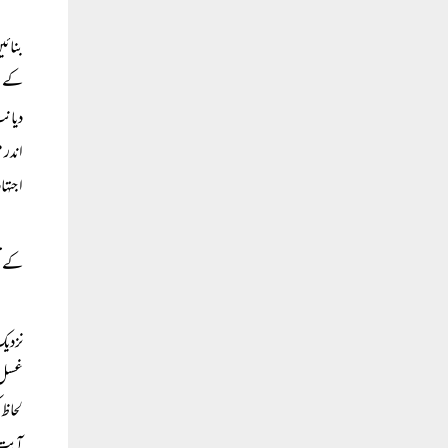
بنائی
کے ان
دیانت
اندر 
اجتہا
کے قب
نزدیک
غسل 
آیت ی