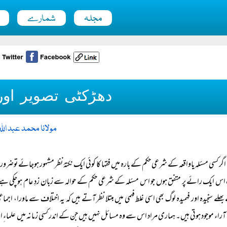
مجلہ
شمارے
دھڑکٹی تصویر اور
مولانا محمد عبد الل
اگر کسی مسئلہ یاواقعہ کے شرعی حکم کے بارہ میں فقہا کا کوئی ایک نکتۂ نظر مشہور ہوجائے توضروری
 ایک رائے پر متفق ہوں جو اس مسئلہ کے شرعی حکم کے حوالہ سے زبان زدِ عام ہوچکی ہے ۔
بھلے سنجیدہ اور فہمیدہ لوگ بھی اسی غلط فہمی میں مبتلا نظر آتے ہیں کہ یہ اختلاف سے ماورا، 
 آراء موجود ہوتی ہیں۔ ہماری مراد اس سے وہ مسائل نہیں ہیں جن کے اندر کسی زمانہ میں علماءِ 