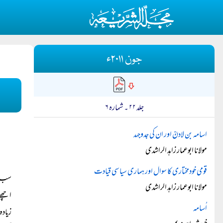
جون ۲۰۱۱ء
جلد ۲۲ ۔ شمارہ ۶
اسامہ بن لادنؒ اور ان کی جدوجہد
مولانا ابوعمار زاہد الراشدی
قومی خودمختاری کا سوال اور ہماری سیاسی قیادت
سب اس
مولانا ابوعمار زاہد الراشدی
اچھے 
اُسامہ
زیادہ