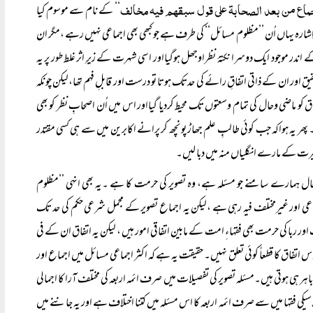
ماع من بعد الصحابۃ علی قول سبقہم فیہ مخالف
‘‘ کے نام سے موسوم کیا
ا اِشارہ یہاں اُن ’’مظلوم مسائل‘‘ کی طرف ہے جو کبھی بھی اجماعی نہیں رہے ،مگر ان
اندر موجود ایک دوسرا نکتۂ نظراوجھل ہوگیااور اسی شہرت کے زیرِ اثر غلط طور پر یہ
یق اور ان کے ذاتی اتفاقِ رائے کی حدتک ہوتا تو درست اور قابلِ فہم تھا،لیکن چونکہ
 کو ماضی وحال کی تمام وسعتوں تک محیط کردیا گیااور اس میں اُن اصحابِ نظر کو بھی
۔ پھر یہ ہواکہ جب کوئی طالبِ علم جھاڑ پونچھ کر پرانے اکابرین میں سے ہی کسی مقتدر
 حیرت کے مارے انگلیاں منہ میں دبا لیں۔
ال ہمارے سامنے جو مسئلہ ہے، وہ تصویر کی حرمت کا ہے ۔یہ بھی انہی ’’مظلوم
اور غیرمختلف فیہ رہی ہے ،لیکن یہ اجماع تصویر کے مجمل شرعی حکم کی حد تک
 ربا کی حرمت بھی فقہاءِ امت کے مابین اتفاقی امور ہیں ، لیکن یہ اتفاق ان کے فی
فاق کا قطعاً کوئی تعلق نہیں۔ حقیقت یہ ہے کہ اکثر اجماعی مسائل میں اجماع اور
اہر ہی ہوتی ہیں۔مسئلہ تصویر کی تفصیلات میں صرف ائمہ اربعہ کی مختلف آرا کا اجمالی
سیکی فقہا میں سے صرف ائمہ اربعہ کا اس مسئلہ میں کتنا اختلاف ہے اور یہ جاننے میں