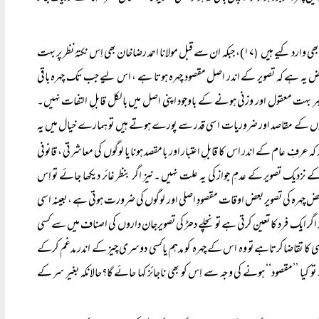
بھی وارد کیے ہیں
۱۷)، جبکہ ان سے قبل مولانا احمد رضاخان بھی اِس نکتۂ نظر پر بہت
(
سے ایک مشہور اعتراض یہ ہے کہ تصویر کے اندر اصل مقصود چہرہ ہوتا ہے ، اس لیے جب تک چہرہ باقی
ر بہت معقول اور وزنی ہونے کے باوجود اپنی اصل میں بالکل قابلِ التفات نہیں۔
 لوگوں کے مقاصد اور ضروریات اسی قدر سے پورے ہوتے ہیں تو ہمارے خیال میں یہ
کہ عرفِ عام کے اندر اس کا قابلِ اعتبار اور بامقصد ہونا یا لوگوں کی معاشرتی ، قانونی
 نزدیک تصویر کے عدمِ جواز کی یہ علت نہیں ۔نیز اگر بنظر غائر دیکھا جائے تو اِس
محض چہرہ کی تصویر بعض اوقات مقصودِ اصلی اور لوگوں کی ضرورت ہوتی ہے ، بعینہ اسی
گر ایک فرد کا تعین کرتی ہے تو نچلے دھڑ کی تصویرجان داروں کی اصناف میں سے کسی
 کا تقاضاکرتاہے تو وہ اس کے چہرہ کو مدہم یاکسی دوسری چیز کے اندر مدغم کرکے
 کیا ’’مقصود‘‘ ہونے کی وجہ سے اِس کو بھی ناجائز کہا حائے گا؟حالانکہ بغیر سر کے