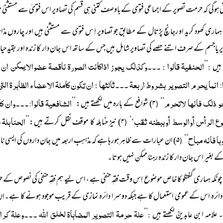
 ہوگی کہ حرمت تصویر کے اجماعی فتوی کے باوصف کتنی ہی قسم کی تصاویر اس فتویٰ سے مستثنیٰ ہ
ہماری کھود کرید او رجانچ پڑتال کے مطابق جو تصاویر اِ س فتوی سے مستثنی ہیں اور چاروں مذ
ر یاجسم کے صرف اتنے حصے کی تصاویر شامل ہیں جس کے ساتھ اس جان دار کا زندہ اور بقیدِ حی
الحنفیۃ قالوا
۔۔۔وکذلک یجوز اذاکانت الصورۃ ناقصۃ عضوالایمکن ان 
 ہیں
’’
:
:
ا: انما یحرم التصویر بشروط اربعۃ ۔۔۔ثالثہا
ان تکون کاملۃ الاعضاء الظاہرۃ الت
:
حو ذلک فانہا لاتحرم
الشافعیۃ قالوا:۔۔۔وان کا
‘‘
۳) شوافع کے بارہ میں لکھتے ہیں: ’’
(
ع الرأس أوالوسط أوببطنہ ثقب‘
الحنابلۃ 
‘
۴) نیز حنابلہ کا موقف نقل کرتے ہیں:’’
(
ہا فانہ مباح
‘‘
۵) ان عبارات سے ظاہر ہورہا ہے کہ مذاہبِ اربعہ میں جان داروں کی ایسی نام
(
 بغیر اس جان دار کا زندہ رہنا ممکن نہیں ہوتا۔
چونکہ ہماری گفتگو کا خاص موضوع اِس وقت فقہِ حنفی ہے ، اس لیے ہم فقہِ حنفی کی نصوص کے
ائرہ اس کے عمومی استعمال کا ہے جبکہ دوسرا دائرہ نمازی کے قریب موجود ہونے کا ہے۔اِن دو
علۃ حرمۃ التصویر المضاہاۃ لخلق اللہ ۔۔۔وعلۃ کراہ
علامہ ابنِ عابدینؒ لکھتے ہیں
’’
: