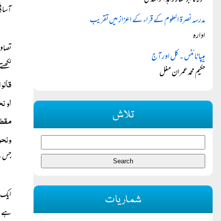
مولانا ابوعمار زاہد الراشدی
آسانی
مدرسہ نصرۃ العلوم کے قراء کے اعزاز میں تقریب
ادارہ
تصاوی
ہیپا ٹائٹس ۔ کل اور آج
لکھتے
حکیم محمد عمران مغل
قالو
او ن
تلاش
مقطو
ونحو
جس کے
ایک د
شماریات
ہے ۔ 