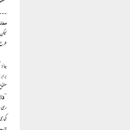
مقطوع
۔۔۔أ
مطلق
لیکن
طرح م
جائز 
برابر
متفق 
قال
’’
رہی، 
کی ہی
المح