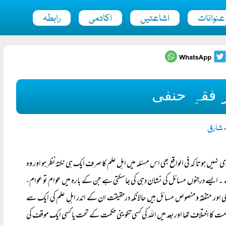
عنوانات
اشاعتیں
اکادمی
رابطہ
 فقہِ حنفی
ہ شارق
 نہیں ہوتا کہ فی الواقع بھی اس مسئلہ میں اہل علم کا صرف ایک ہی نکتۂ نظر ہو اور وہ
 ایسے درجنوں مسائل کی نشان دہی کی جاسکتی ہے جن کے بارہ میں عوام تو عوام،
اجماعی اور متفقہ ومنصوص مسائل ہیں حالانکہ درحقیقت ان کے اندر اہلِ علم کی ایک سے
امت کا اختلاف تھا اور بعد میں اللہ کی کسی تکوینی حکمت کے تحت یا کسی ایک موقف کی