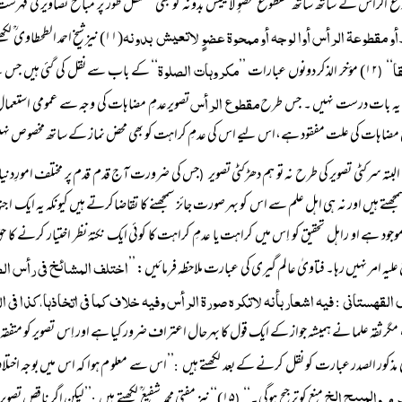
 الرأس کے ساتھ ساتھ مقطوع عضوٍ لایعیش بدونہ کو بھی مستقل طور پر مباح تصاویر کی فہرست 
و مقطوعۃ الرأس أوا لوجہ أو ممحوۃ عضوٍ لاتعیش بدونہ
(۱۱) نیز شیخ احمد الطحطاوی ؒ لکھتے ہیں: ’’
ا
مکروہات الصلوۃ
‘‘
۱۲) مؤخر الذکر دونوں عبارات ’’
‘‘ کے باب سے نقل کی گئی ہیں جس سے
(
مقطوع الرأس
 یہ بات درست نہیں ۔ جس طرح
تصویرعدمِ مضاہات کی وجہ سے عمومی استعما
ضاہات کی علت مفقود ہے،اس لیے اس کی عدمِ کراہت کو بھی محض نماز کے ساتھ مخصوص نہیں 
البتہ سرکٹی تصویر کی طرح نہ تو ہم دھڑکٹی تصویر
جس کی ضرورت آج قدم قدم پر مختلف امورِدنی
(
سمجھتے ہیں اور نہ ہی اہل علم سے اس کو بہر صورت جائز سمجھنے کا تقاضاکرتے ہیں کیونکہ یہ ا
 موجود ہے او راہل تحقیق کو اِس میں کراہت یا عدمِ کراہت کا کوئی ایک نکتۂ نظر اختیار کرنے ک
اختلف المشائخ فی رأس الص
علیہ امر نہیں رہا۔ فتاویٰ عالم گیری کی عبارت ملاحظہ فرمائیں: ’’
 القہستانی
فیہ اشعاربأنہ لاتکرہ صورۃ الرأس وفیہ خلاف کما فی اتخاذہا،کذا فی ا
:
مگر ثقہ علما نے ہمیشہ جواز کے ایک قول کا بہرحال اعتراف ضرور کیا ہے اور اِس تصویر کو متفقہ طو
 مذکور الصدر عبارت کو نقل کرنے کے بعد لکھتے ہیں
’’اس سے معلو م ہوا کہ اس میں بوجہ اخ
:
رم والمبیح الخ
منع کو ترجیح ہوگی۔‘‘
۱۵)‘‘نیز مفتی محمد شفیع ؒ لکھتے ہیں
’’لیکن اگر ناقص تصویرمی
:
(