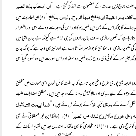
ان اصحاب ہذہ الصور
ے ۔ یہ علت درج ذیل حدیث کے مضمون سے اخذ کی گئی ہے
’’
:
یا کلف یوم القیمۃ ان ینفخ فیہا الروح، ولیس بنافخ
‘‘
۸) ان احادیث میں
(
ر کیا جائے گا جوکہ اس کے بس میں نہیں ہوگااور اس کی وجہ سے وہ بے بسی اور اضطرار
 بتارہا ہے کہ تصویر سازی صرف جان داروں کی ہی حرام ہے کیونکہ بے جان اشیا میں
تصویر سازی اور عکاسی کا جواز صراحتاً ثابت ہے اور نیز یہی وجہ ہے کہ چونکہ جان
ہ بغیر سر کے کوئی ذی روح زندہ نہیں رہ سکتا اور اِس صورت میں وہ تصویر گویا کسی
ودِ اربعہ بھی پور ی طرح واضح ہوجاتا ہے کہ یہ علت کامل طور پر اسی صورت میں متحقق
س کے وجود کے لیے لابدی اور مالایعیش بدونہ کے درجہ میں ہیں۔مطلق مضاہات علتِ
فلما ابیحت التماثیل
قل کرنے کے بعد یہی نتیجہ اخذکرتے ہوئے فرماتے ہیں: ’’
ہ وعلی خروج مالاروح لمثلہ من الصور
‘‘
۹)۔
حافظ ابنِ حجر عسقلانی ؒ نے بھی
(
(
 کو ترجیح دی ہے۔
۱۰) امام طحاوی ؒ کا یہی مدققانہ استدلال بعد میں فقہاءِ احناف کے
(