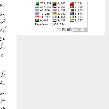
المضا
یعذب
تصویر
کی جس
روح ڈ
دارکی
بے جا
ہوگی 
ممانع
بعد 
بعض ع