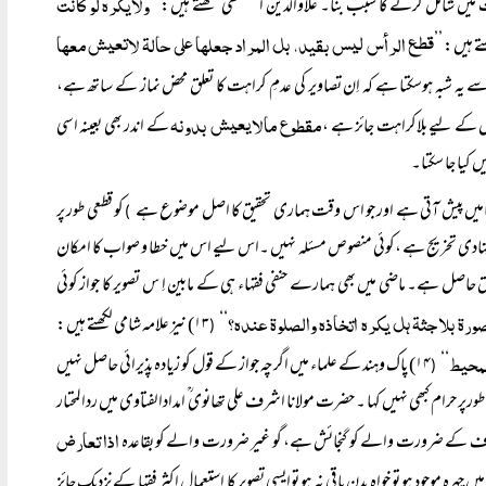
ولایکرہ لو کانت
میں شامل کرنے کا سبب بنا۔ علاؤالدین الحصکفی ؒ لکھتے ہیں: ’’
قطع الرأس لیس بقید، بل المراد جعلہا علی حالۃ لاتعیش معہا
 یہ شبہ ہوسکتا ہے کہ اِن تصاویر کی عدمِ کراہت کا تعلق محض نماز کے ساتھ ہے،
مقطوع مالایعیش بدونہ
ل کے لیے بلاکراہت جائز ہے ،
کے اندر بھی بعینہ اسی
کیا جا سکتا۔
امیں پیش آتی ہے اور جو اس وقت ہماری تحقیق کا اصل موضوع ہے
کو قطعی طور پر
)
یک اجتہادی تخریج ہے ،کوئی منصوص مسئلہ نہیں ۔اس لیے اس میں خطا و صواب کا امکان
ا حق حاصل ہے۔ ماضی میں بھی ہمارے حنفی فقہاء ہی کے مابین اِ س تصویر کا جواز کوئی
ورۃ بلاجثۃ ہل یکرہ اتخاذہ والصلوۃ عندہ؟
‘‘
۱۳) نیز علامہ شامی لکھتے ہیں:
(
لمحیط
‘‘
۱۴) پاک وہند کے علماء میں اگرچہ جواز کے قول کو زیادہ پذیرائی حاصل نہیں
(
رپر حرام کبھی نہیں کہا ۔ حضرت مولانا اشرف علی تھانوی ؒ امدادالفتاوی میں ردالمحتار
اذا تعارض
تلاف کے ضرورت والے کو گنجائش ہے، گو غیر ضرورت والے کو بقاعدہ
ں چہرہ موجود ہو تو خواہ بدن باقی نہ ہو توایسی تصویر کا استعمال اکثر فقہا کے نزدیک جائز