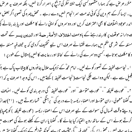
مکررعرض ہے کہ ہمارا مقصود کسی ایک نکتۂ نظر کی ترجیح پر اصرار کرنا نہیں، بلکہ صرف یہ عرض ک
ں۔ ایسا کرکے ہم دین کی کوئی خدمت سرانجام نہیں دے رہے ۔ محض چہرہ کی تصویر اگر بعض 
در موجود اختلاف کا بھی اعتراف کریں اور دوسروں کو اپنی رائے کا مکلف اور پابند بنانے
اختلاف الأمۃ رحمۃ
الدین یسر
 دارانہ موقف پر کاربندرہنے کے باوصف
اور
کے تحت لوگ
مسئلہ کے شرعی حکم میں ہمارے فقہا نے صرف اس لیے تخفیف کردی کہ یہ مجتہدفیہ مسئلہ ہے 
د کا مکلف ہوتاہے ، کسی دوسرے کی رائے کے لحاظ اور رعایت کانہیں)مثال کے طور پر:
۱۔نجاستِ خفیفہ کے تصور کو لے لیں۔ امام محمد ؒ کے نزدیک حلال جانوروں کا پیشاب پاک ہے جبکہ 
یل سے ہے ،لیکن وہ اسے ہلکی نجاست(نجاستِ خفیفہ
کہتے ہیں۔ اس کی وجہ ؟ صرف یہ کہ اِس 
)
۲۔’’عورتِ غلیظہ ‘‘،’’عورتِ متوسطہ‘‘ اور’’ عورتِ خفیفہ ‘‘کی درجہ بندی کو لے لیں۔ احن
 گھٹنا معمولی ، ران متوسط اور اعضاءِ رئیسہ بڑے درجہ کی ’’برہنگی ‘‘ شمارہوتے ہیں۔
۲۱)بعد
(
دیتے وقت غسال کی سہولت کے لیے صرف اس کے اعضاءِ رئیسہ
عورتِ غلیظہ
)
(
ا حدیث نہیں ، محض اس کی ’’مجتہد فیہ‘‘ کی حیثیت ہی ہے کیونکہ شوافع کے نزدیک گھٹنا ستر میں