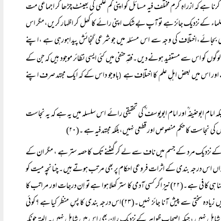
رنا ہے کہ ازراہِ کرم مختلف فیہ مسائل کو اپنی کم علمی کی بھینٹ چڑھا کر اجماعی مت
علماء کے نزدیک جائز ہے تو آپ بے شک اپنی رائے کا کھل کر اظہار کریں،مگر اس
 کی بجائے،اختلاف کی وجہ سے اس مسئلہ میں جو شرعی گنجائش پیداہورہی ہے ،اپنے
وں کو اس سے مستفید ہونے دیں۔فقہِ حنفی میں کئی ایسی نظائر موجود ہیں کہ جن کے
اور اس میں بعض اہلِ علم کا اختلاف ہے
باوجو داس کے کہ ایک مجتہد صرف اپنے
(
امام ابوحنیفہ ؒ اور امام ابویوسف ؒ کی تحقیقی رائے اس سلسلہ میں یہ ہے کہ یہ نجاست
کی نجاست کا حکم منصوص اور قطعی نہیں،بلکہ مجتہدفیہ ہے ۔(۲۰)
اف کے نزدیک مرد کے جسم میں ناف سے لے کر گھٹنے تک کا حصہ ستر ہے ، مگر ان کے
ازاں اس درجہ بندی کے اثرات فروعی احکام پر بھی مرتب ہوتے ہیں۔ چنانچہ میت کو
کو چھپالینا ہی کافی ہے۔(۲۲)نیز اگر کسی آدمی کا ستر کھلا ہوا ہے تو اِن درجات اور مراتب کا
لحاظ کرتے ہوئے اس کے ساتھ رویہ اختیار کیا جائے گا۔ گھٹنا یا ران کے کھلے ہونے کی صورت میں زیادہ سختی سے پیش آنا جائز نہیں۔(۲۳)اس درجہ بندی کا پسِ منظر کیا ہے ؟کوئی
 شامل نہیں ، جبکہ اصحابِ ظواہر کے نزدیک ران بھی اِس میں شامل نہیں۔ البتہ چونکہ