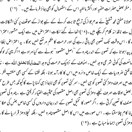
، مگر بعض حضراتِ حنفیہ اور اکثرمالکیہ اس کے استعمال کوبھی جائز فرماتے ہیں۔‘‘
۱۶)
(
مولانا مفتی محمد شفیع ؒ نے عدمِ جواز کی ترجیح ثابت کرنے کے لیے جواز کے موقف پر کئی اشکالات 
تفصیل سے ناقدانہ کلام کرچکے ہیں۔(۱۸)اٹھائے گئے نکاتِ اعتراض میں 
ا ، اس وقت تک تصویر بھی باقی رہے گی اور حرمت کا حکم مرتفع نہیں ہوگا۔ یہ اعتراض بظاہ
پیدا ہوتا ہے کہ تصویر کے اندر چہرہ کے ’’اصل مقصود‘‘ ہونے سے کیا مراد ہے ؟اگر یہی کہ
المضاہاۃ لخلق اللہ
مانعت کی کوئی شرعی وجہ نہیں۔احناف کے نزدیک حرمت کی وجہ
ہے ، نہ 
فاظتی ضروریات کے ایک خاص دائرہ میں اس کا کارآمد ہونا ، بلکہ فقہا کے کسی بھی مکتبِ فکر کے
میں صرف دھڑکٹی تصویر کو ہی نہیں ، سرکٹی تصویر کو بھی ناجائز ہی کہنا پڑے گاکیونکہ جس طرح 
عض اوقات صرف نچلے دھڑ کی تصویر بھی اصل مقصود کی حیثیت اختیار کرلیتی ہے ۔چہرہ کی تصویر ا
نف کا تعین کرتی ہے ۔اگر مصور کا تخیل تصویر کے اندر جان داروں کی کسی خاص جنس کی عکاسی
پنا کام چلاسکتا ہے۔ اس صورت میں اس کا اصل مقصود چہرہ نہیں ، بلکہ نچلا دھڑ قرار پائے گا۔تو
ھڑ کی تصویر اجماعاً مباح ہے ۔(۱۹)