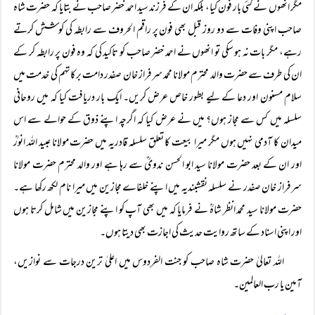
مگر انھوں نے کئی بار فون کیا، بلکہ ان کے فرزند سید احمد خضر صاحب نے بتایا کہ حضرت شاہ
صاحب اپنی وفات سے دو روز قبل بھی فون پر راقم الحروف سے رابطہ کی کوشش کرتے
رہے، مگر بات نہ ہو سکی تو انھوں نے احمد خضر صاحب کو تاکید کی کہ وہ فون پر رابطہ کر کے
ان کی طرف سے حضرت والد محترم مولانا محمد سرفراز خان صفدر دامت برکاتہم کی خدمت میں
سلام مسنون اور دعا کے لیے بطور خاص عرض کریں۔ ایک بار دریافت کیا کہ میں روحانی
سلسلہ میں کس سے مجاز ہوں؟ میں نے عرض کیا کہ اگرچہ اپنے ذوق کے حوالے سے اس
میدان کا آدمی نہیں ہوں مگر میرا بیعت کا تعلق سلسلہ قادریہ میں حضرت مولانا عبید اللہ انورؒ
اور ان کے بعد حضرت مولانا سید ابو الحسن ندویؒ سے رہا ہے اور والد محترم حضرت مولانا
سرفراز خان صفدر نے سلسلہ نقشبندیہ میں اپنے خلفاے مجازین میں میرا نام لکھ رکھا ہے۔
حضرت مولانا سید محمد انظر شاہؒ نے فرمایا کہ میں بھی آپ کو اپنے مجازین میں شامل کرتا ہوں
اور اپنی اسناد کے ساتھ روایت حدیث کی اجازت بھی دیتا ہوں۔
اللہ تعالیٰ حضرت شاہ صاحب کو جنت الفردوس میں اعلیٰ ترین درجات سے نوازیں،
آمین یا رب العالمین۔