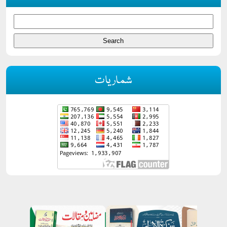
شماریات