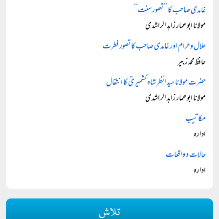
غامدی صاحب کا ’’تصور سنت‘‘
مولانا ابوعمار زاہد الراشدی
حلال و حرام اور غامدی صاحب کا تصور فطرت
حافظ محمد زبیر
حضرت مولانا سید انظر شاہ کشمیریؒ کا انتقال
مولانا ابوعمار زاہد الراشدی
مکاتیب
ادارہ
حالات و واقعات
ادارہ
تلاش