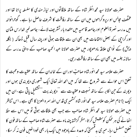
حضرت مولانا سید محمد انظر شاہ کے ساتھ ملاقاتوں اور نیاز مندی کا سلسلہ پرانا تھا اور
مختلف مجالس او رپروگراموں میں ان کے ساتھ رفاقت کا شرف حاصل رہا ہے۔ گوجرانوالہ
میں مدرسہ نصرۃ العلوم اور جامعہ قاسمیہ میں متعدد بار تشریف لائے، جامعہ خیر المدارس ملتان
اور کراچی کے بعض اجتماعات میں بھی ان سے ملاقات ہوئی اور چند سال قبل ڈھاکہ
بنگلہ
(
دیش) کے نواحی علاقہ مادھوپور میں حضرت مولانا عبد الحمید صاحب کے دینی مدرسہ کے
سالانہ جلسہ میں بھی ان کے ساتھ رفاقت رہی۔
حضرت علامہ سید محمد انور شاہ صاحبؒ اور ان کے خاندان کے ساتھ عقیدت ومحبت کا
تعلق اس حوالے سے شروع سے تھا کہ میں بحمد اللہ تعالیٰ ایک شعوری دیوبندی ہوں اور
دیوبند کے جن اکابر کے ساتھ نسبت وعقیدت سے ’’دیوبندیت‘‘ تشکیل پاتی ہے، ان میں
ایک بڑا نام حضرت علامہ سید محمد انور شاہ کشمیری قدس اللہ سرہ العزیز کا بھی ہے۔ اس تناظر
میں حضرت مولانا سید محمد انظر شاہ صاحب سے جب بھی ملاقات ہوتی تو میں اس سے حظ
اٹھانے کی ہر ممکن کوشش کرتا، مگر گزشتہ چند ماہ سے حضرت شاہ صاحب کے ساتھ فون کا
تعلق مسلسل رہا۔ میری بدقسمتی کہ وعدہ کے باوجود میں ایک بار بھی خود انھیں فون نہ کر سکا،