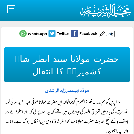
حضرت مولانا سید انظر شاہ
کشمیریؒ کا انتقال
مولانا ابوعمار زاہد الراشدی
۲۷ اپریل کو ہم مدرسہ نصرۃ العلوم گوجرانوالہ میں حضرت مولانا صوفی عبد الحمید سواتی نور
اللہ مرقدہ کی یاد میں تعزیتی جلسہ کی تیاریوں میں تھے کہ یہ اطلاع ملی کہ دار العلوم دیوبند
وقف) کے شیخ الحدیث حضرت مولانا سید محمد انظر شاہؒ کا دہلی میں انتقال ہو گیا ہے۔ انا للہ
(
وانا الیہ راجعون۔