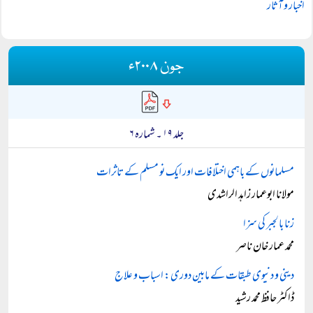
اخبار و آثار
جون ۲۰۰۸ء
جلد ۱۹ ۔ شمارہ ۶
مسلمانوں کے باہمی اختلافات اور ایک نو مسلم کے تاثرات
مولانا ابوعمار زاہد الراشدی
زنا بالجبر کی سزا
محمد عمار خان ناصر
دینی و دنیوی طبقات کے مابین دوری: اسباب و علاج
ڈاکٹر حافظ محمد رشید