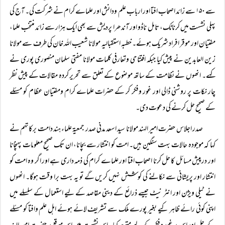
سے ۱۵۰ سے زائد اصحاب افتا اور ارباب علم ودانش اور علماے کرام نے شرکت کی۔ آج کی
پہلی نشست میں کرناٹک، تامل ناڈو اور آندھرا پردیش سے بھی ایک ہزار سے زائد منتخب علما،
مفتیان اور موقر افراد شریک ہوئے۔ خطبہ استقبالیہ مولانا شعیب اللہ خان کی طرف سے مولانا
زین العابدین نے پیش کیا جبکہ افتتاحی وتعارفی کلمات مولانا مفتی سلمان منصوری پوری نے
کہے۔ انھوں نے نظامت کے ساتھ موضوع کے تعلق سے تحریر کردہ مقالات کے پیش نظر
چار نکات پر روشنی ڈالی اور غور وفکر کر کے حضرات علماے کرام ومفتیان عظام کو مسئلے
کے صحیح حل کرنے کی دعوت دی۔
صدر اجلاس حضرت امیر الہند مولانا سید اسعد مدنی صدر جمعیۃ علماء ہند دامت برکاتہم نے
کہا کہ موجودہ حالات بہت سنگین ہیں۔ امت کو انتشار سے بچانا، ان تک صحیح معلومات پہنچانا
اور درپیش مسائل کا حل کرنا اصحاب افتا اور علماے کرام کی ذمہ داری ہے اور اگر وہ امت کو
انتشار اور پریشانی سے نکالنے کی کوشش نہیں کریں گے تو یہ بہت برا وقت ہوگا۔ انھوں
نے ٹیلی ویژن اور انٹر نیٹ جیسے ذرائع کے دینی مقاصد کے لیے استعمال کے سلسلے میں
اپنی کوئی رائے ظاہر کیے بغیر پورے ملک سے تشریف لائے ہوئے اہل علم وافتا کو مسئلے