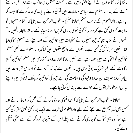
ماننا یا نہ ماننا لوگوں کے اپنے اختیار میں ہے۔ مختلف حلقوں کی جانب سے رد عمل سامنے
آنے کے بعد دار العلوم نے سیاسی معاملات میں فتویٰ دینے پر پابندی عائد کرنے کا فیصلہ کر
لیا ہے۔ دار العلوم کے نائب مہتمم مولانا مفتی مرغوب الرحمن نے بتایا کہ ’’تمام مفتیوں کو
ہدایت کر دی گئی ہے کہ وہ نہ تو کوئی فتویٰ جاری کریں اور نہ میڈیا کے ساتھ رابطہ رکھیں۔‘‘
انھوں نے مزید بتایا کہ جن مفتیوں نے انتخابات میں خواتین کے حصہ لینے سے متعلق فتویٰ دیا
تھا، انھیں سرزنش کی گئی ہے۔ انھوں نے واضح لفظوں میں کہا کہ دار العلوم نے کبھی مسلم
خواتین کو انتخابات میں حصہ لینے سے نہیں روکا اور جدوجہد آزادی میں مسلم خواتین کسی
رکاوٹ کے بغیر شریک ہوتی رہی ہیں۔ انھوں نے کہا کہ ’’ہم نے تو اسلامی شریعت میں
بیان کردہ صرف ان حدود وقیود کی وضاحت کی ہے جن کی خواتین کو پبلک زندگی میں اپنے
لباس اور طور طریقوں کے حوالے سے پابندی کرنی چاہیے۔‘‘
مولانا مرغوب الرحمن نے بتایا کہ آئندہ فتویٰ جاری کرنے کے عمل کو محتاط بنانے اور
کسی بھی غلط تشریح سے بچنے کے لیے دار العلوم کی طرف سے ایک چھ رکنی کمیٹی مقرر کی گئی
ہے جو کسی بھی فتوے کو جاری کرنے سے پہلے اس کے متن پر غور کر کے اسے حتمی شکل
دے گی۔