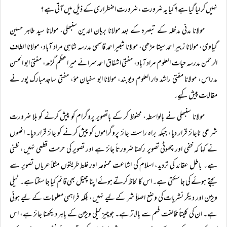
نہیں کر لیا گیا ہے؟ کیا یہ ضرورت، ضرورت اضطراری کے ذیل میں آتی ہے؟
مولانا مدنی مدظلہ کے تبصرہ کے بعد مولانا برہان الدین سنبھلی، مولانا سید طاہر حسین
گیاوی، مولانا زبیر احمد سیتا مڑھی، مولانا شبیر احمد قاسمی مدرسہ شاہی مراد آباد، مولانا الطاف
الرحمن مدرسہ حیات العلوم مراد آباد، مفتی اشفاق احمد سرائے میر اعظم گڑھ، مفتی ابو الحسن
مدراس، مولانا مفتی راشد دار العلوم دیوبند، مولانا ابو سفیان مؤ، مفتی ساجدمبارک پور نے
مقالات پیش کیے۔
مولانا سنبھلی نے بالواسطہ، محفوظ کر کے باتصویر پروگرام کو پیش کرنے کو بلا ضرورت
شرعی ناجائز قرار دیا، جبکہ براہ راست جائز پروگراموں کو پیش کرنے کو جائز قرار دیا۔ انھوں
نے کہا کہ خفی اور چھوٹی تصویر رکھنا ضرورتاً جائز ہے اور تصویر کی حرمت قطعی نہیں، ظنی
ہے۔ باطل عقائد کی تردید، اسلام کی اشاعت ممنوعہ اور غلط طریقوں مثلاً عریاں تصویر سے
بچتے ہوئے کی جا سکتی ہے۔ اس کا لحاظ کرتے ہوئے اپنا چینل بھی قائم کیا جا سکتا ہے۔ ٹیلی
ویژن اور دیگر نشریات کی وضع اصلاً شر کے لیے نہیں، بلکہ فراہمی معلومات کے لیے ہوئی
ہے۔ ان کی کلیتاً مخالفت فہم سے بالاتر ہے۔ جو چیز ٹیلی ویژن کے باہر دیکھنا جائز ہے، اس