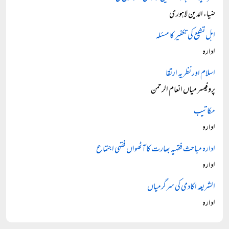
ضیاء الدین لاہوری
اہل تشیع کی تکفیر کا مسئلہ
ادارہ
اسلام اور نظریہ ارتقا
پروفیسر میاں انعام الرحمن
مکاتیب
ادارہ
ادارہ مباحث فقہیہ بھارت کا آٹھواں فقہی اجتماع
ادارہ
الشریعہ اکادمی کی سرگرمیاں
ادارہ