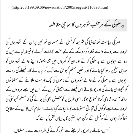
/
/
/
/
/
(http:203.199.69.66
news
nation
2005
august
116893.htm)
بدسلوکی کے مرتکب شوہروں کا سماجی مقاطعہ
امریکی ریاست فلا ڈیلفیا کی شریعہ کونسل نے مسلمان خواتین پر ان کے شوہروں کی
طرف سے ہونے والے تشدد کو روکنے کے لیے سخت اقدامات کرنے کا فیصلہ کیا ہے جن کی
رو سے بیویوں سے بدسلوکی کرنے اور ان کو گھروں میں تنہا چھوڑ دینے والے شوہروں کو
سماجی سطح پر رسوا کیا جائے گا اور انھیں مسلم کمیونٹی سے الگ کر دیا جائے گا۔ فیصلے کی رو سے
بیویوں سے بدسلوکی کرنے والے شوہروں کے ناموں کی ایک فہرست علاقے کے مسلمانوں
کو بھجوا دی جائے گی اور جو علاقے اس فیصلے سے اتفاق کریں گے، ان میں ایسے مردوں کے
ساتھ آئندہ شادی کرنا ممنوع ہوگا۔ اسی طرح یہ کوشش بھی کی جائے گی کہ مسلم کمیونٹی کی
طرف سے ایسے لوگوں کی تجارتی مصنوعات کا بائیکاٹ کیا جائے۔ اسلام آن لائن کے مطابق
شکاگو ٹربیون نے کونسل کے رکن عبد المتین کا یہ بیان نقل کیا ہے کہ
’’اس معاملے پر بھرپور طریقے سے غور کرنے کی ضرورت ہے۔ مسلمان