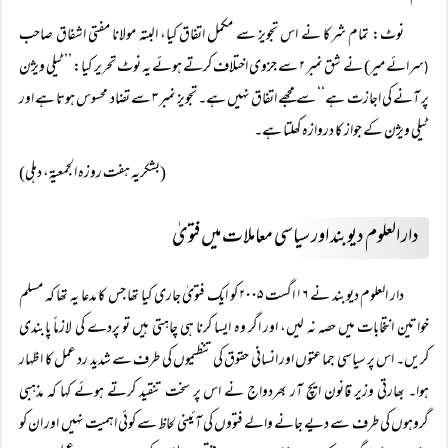
نوٹ: تمام شرکا نے اس تجویز سے مکمل اتفاق کیا، البتہ مولانا مفتی اشفاق صاحب
سرائے میر) نے شق نمبر ۲ سے جزوی اختلاف کرتے ہوئے یہ نوٹ تحریر کیا: ’’ٹیلی ویژن
(
پر آنے کی اجازت ہے‘‘ سے مجھے اتفاق نہیں ہے۔ تجویز نمبر ۳ سے تضاد محسوس ہوتا ہے اور
ٹیلی ویژن کے جواز کا دروازہ کھلتا ہے۔
(بشکریہ ہفت روزہ الجمعیۃ، دہلی)
دار العلوم دیوبند اور سیاسی معاملات میں فتویٰ
دار العلوم دیوبند نے ۱۶ اگست ۲۰۰۵ کو ایک فتویٰ جاری کیا تھا جس کا مدعا یہ تھا کہ مسلم
خواتین انتخابات میں حصہ نہ لیں، اور اگر وہ ایسا کرنا ہی چاہتی ہیں تو پردے کی لازماً پابندی
کریں۔ اس پر سیاسی جماعتوں اور انسانی حقوق کی تنظیموں کی طرف سے شدید رد عمل کا اظہار
ہوا۔ بھارتی وزیر قانون ایچ آر بھردواج نے اس پر سخت تنقید کرتے ہوئے کہا کہ مذہبی
گروہوں کی طرف سے دیے جانے والے فتووں کی آئینی لحاظ سے کوئی اہمیت نہیں اور ان کو