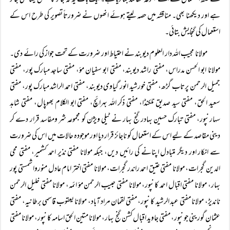
کے غلط استعمال نے اسے مجموعہ مفاسد بنا دیا ہے۔ ایک بات یہ کہ جائز کا عکس لینا بھی جائز
ہے اور دیکھنا بھی۔ مناقشہ میں حصہ لیتے ہوئے انھوں نے ضرورتاً تصویر کی طرح اس کے
استعمال کی گنجایش بتائی۔
مولانا مجیب اللہ دار العلوم دیوبند نے احتیاط اور ضرورت کے تحت جواز کی رائے دی۔
مولانا ابو الحسن مدراس، مفتی راشد دیوبند، مفتی ابو سفیان مؤ، مفتی ساجد مبارک پور، مفتی
جمیل الرحمن پرتاب گڑھ، مفتی خورشید انور گیاوی دیوبند، مفتی احمد الراشد مبارک پور، مفتی
سعید الحق، مفتی سید صدیق نلکنڈا، مفتی ذکر اللہ بہرائچ، مفتی ابو الکلام بھوپال، مفتی شاہد
سہارنپور، مفتی تبارک حسین بہادر گنج بہار نے ٹیلی ویژن کو مجموعہ شر ومفاسد قرار دے کر
دینی مقاصد کے لیے اس کے استعمال کو ناجائز قرار دیا اور موجودہ حالات میں اس کی ضرورت
سے انکار اور دیگر متبادل اپنانے کی رائیں دیں، جبکہ مولانا مفتی نذیر احمد کشمیر، مفتی محی
الدین گجرات، مولانا مفتی عتیق احمد راندر گجرات، مولانا مفتی اختر امام عادل منوروا شمستی پور
بہار، مولانا مفتی اقبال احمد کانپور، مولانا مفتی حبیب الرحمن مؤ ائمہ، مولانا مفتی خلیل الرحمن
ناندیڑ، مولانا مفتی عبد الرشید کانپور، مفتی لقمان مراد آباد، مولانا یعقوب قاسمی برطانیہ، مفتی
عثمان گورینی جونپور، مفتی جاوید اقبال کشن گنج بہار، مولانا متین الحق اسامہ کانپور، مولانا مفتی