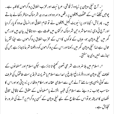
۱۔ آج ٹیلی ویژن پر زیادہ تر فحاشی، عریانیت اور مخرب اخلاق پروگراموں کا غلبہ ہے۔
چوبیس گھنٹے اس کے مختلف چینلوں پر رقص وسرود اور حد درجہ شرمناک مناظر دکھائے جاتے
ہیں۔ پھر ڈش انٹینا اور پرائیویٹ کیبل چینلوں نے تو تمام اخلاقی اور انسانی حدود کو پار کر دیا
اور آج ٹی وی زدہ معاشرہ جن شرمناک حرکتوں میں ملوث ہے، وہ ناقابل بیان ہیں اور جس
گھر میں ٹیلی ویژن ہو، وہاں کے لوگوں کا اس کے مخرب اخلاق پروگراموں سے بچنا تقریباً
محال ہے لہٰذا ٹیلی ویژن گھر میں رکھنا اور اس کے پروگراموں کو دیکھنا شرعاً ناجائز ہے جس کی
اجازت نہیں دی جا سکتی۔
۲۔ اسلام میں بلا ضرورت شرعی تصویر کھنچوانا نائز ہے، لیکن اسلام اور مسلمانوں کے
خلاف ٹیلی ویژن اور دیگر ذرائع ابلاغ پر اعداے اسلام یا شرپسند فرقہ پرست طاقتوں کی طرف
سے کوئی ایسی چیز سامنے آئے جس سے اسلامی عقائد اور احکام واقدار پر زد پڑتی ہو اور اس کا
مناسب جواب نہ دینے سے اسلام کی شبیہ بگڑنے یا مسلمانوں کے حقوق کے ناقابل تلافی
نقصان کا اندیشہ ہو تو اس کے دفاع کے لیے ٹیلی ویژن کے کسی پروگرام پر آنے کی ضرورتاً
گنجایش ہے۔