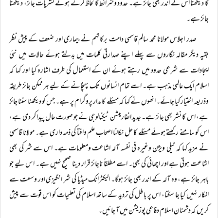
کا دیکھنا اس کے اندر بھی جائز ہے۔ حدود وشرائط کا لحاظ کرتے ہوئے نشریات جائز، دیکھنا
جائز ہے۔
صدر اجلاس مولانا محمد سالم قاسمی دامت برکاتہم نے بیماری اور ضعف کے پیش نظر
بقیہ دیگر مقالہ نگاروں سے پہلے اپنے صدارتی کلمات میں بدلتے ہوئے حالات میں نئی
ایجادات سے شرعی حدود میں رہتے ہوئے ان کے استعمال کی طرف اشارہ کیا اور کہا کہ
اسلام ایک عالمی مذہب ہے۔ اسے تمام انسانوں تک پہنچانے کے لیے ہر ممکن جائز طریقہ
وذریعہ اختیار کیا جائے۔ انھوں نے کہا کہ مسئلے کا مدار پروگرام پر ہے۔ جس کو دیکھنا سننا جائز
ہے، اس کا نشر بھی جائز ہے۔ جدید انفارمیشن ٹیکنالوجی نے جو صورت حال پیدا کر دی ہے،
اس کو سامنے رکھتے ہوئے مسئلے کا حل نکالنا اصحاب علم وافتا کی ذمہ داری ہے۔ مولانا قاسمی
نے مزید کہا کہ ٹیلی ویژن وغیرہ فی نفسہ آلہ اشاعت ومعلومات ہے۔ اس سے شر کی بھی
اشاعت ہوتی ہے اور اچھائی کی بھی۔ اسے مطلقاً ناجائز قرار دینا صحیح نہیں ہے۔ ا س لیے جو
باہر جائز ہے، وہ آلہ کے اندر بھی جائز ہوگا۔ الیکٹرانک میڈیا کی شر انگیزی اور وسعت سے
انکار نہیں کیا جا سکتا، اس پر باطل کی تردید کے ساتھ اسلام کی تعلیمات کو اس قوت سے پیش
کریں کہ دشمنان اسلام دفاعی پوزیشن میں آ جائیں۔