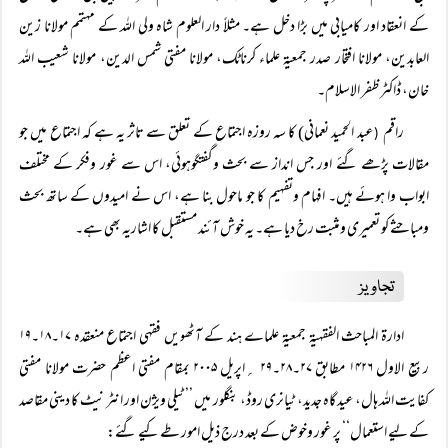
کے انعقاد اور کامیابی میں بڑا دخل ہے۔ مثلاً دار العلوم شاہ ولی اللہ کے مہتمم مولانا زین
العابدین، مولانا افتخار صدر جمعیۃ علماء کرناٹک، مولانا مفتی شمس الدین، مولانا شعیب اللہ
خان، ڈاکٹر ظفر الاسلام۔
راقم
عبد الحمید نعمانی) کا سہ روزہ اجتماع کے تعلق سے تاثر یہ ہے کہ اجتماع میں جو
(
مقالات پڑھے گئے اور جس انداز سے بحث وگفتگوہوئی، اس سے غور وفکر کے مختلف
ابواب وا ہوئے ہیں۔ افہام وتفہیم کا جو ماحول بنا ہے، اس نے امیدوں کے ساتھ بحث
ومباحثے کو تعمیری ومثبت رخ دیا ہے۔ یہ خوش آئند مستقبل کا اشاریہ بھی ہے۔
تجاویز
ادارۃ المباحث الفقہیۃ جمعیۃ علماے ہند کے آٹھویں فقہی اجتماع منعقدہ ۱۷۔۱۸۔۱۹
ربیع الاول ۱۴۲۶ مطابق ۲۷۔۲۸۔۲۹ ؍اپریل ۲۰۰۵ بمقام مفتی اعظم حضرت مولانا مفتی
کفایت اللہ ہال، عید گاہ جدید، ٹیانری روڈ، بنگلور میں ’’ٹیلی ویژن اور انٹر نیٹ کا دینی مقاصد
کے لیے استعمال‘‘ پر غور وخوض کے بعد درج ذیل امور طے کیے گئے: