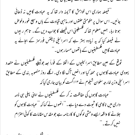
’’فیصلہ ہماری اس خواہش کا آئینہ دار تھا کہ یہ عبادت گاہیں نہ ڈھائی
جائیں۔ اس سوال پر حکومتی حلقوں اور مذہبی قیادت کے ہاں وسیع غور وخوض
ہوتا رہا۔ ہمیں معلوم تھا کہ فلسطینی اس فیصلے کا جواب دیں گے۔ تاہم ربیوں
نے فیصلہ کیا کہ یہ زیادہ بہتر ہے کہ اسرائیلی ڈیفنس فورسز کے بجائے یہ
عبادت گاہیں فلسطینیوں کے ہاتھوں مسمار ہوں۔‘‘
توقع کے عین مطابق اسرائیلیوں کے انخلا کے فوراً بعد جوشیلے فلسطینیوں نے متعدد
یہودی عبادت گاہوں پر حملہ کیا اور انھیں آگ لگا دی۔ اگلے روز منصوبہ بندی کے مطابق
اسرائیلی وزیر خارجہ سلوان شیلوم نے ۱۳ اگست کو بیان جاری کیا کہ
’’عبادت گاہوں کی حفاظت نہ کر کے فلسطینیوں نے اپنی پہلی ہی ذمہ
داری میں ناکامی کا ثبوت دے دیا ہے۔‘‘ انھو ں نے کہا کہ ’’عبادت گاہوں کو
جلانے کا واقعہ ایسے وحشی لوگوں کا کارنامہ ہے جو مقدس مقامات کا کوئی احترام
نہیں کرتے۔‘‘