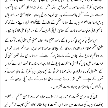
ایجادات، کیمرہ وغیرہ سے لی گئی تصویر پر صادق آتی ہے یا نہیں۔ دوسرے یہ کہ اگر ٹیلی
ویژن میں نظر آنے والی صورت تصویر نہیں، بلکہ عکس ہے تو ابتداء اً بھی عکس ہے یا تصویر،
صورت حال کے مکمل جائزے کے بعد نئی تعریف ہونی چاہیے۔ مولانا مفتی سعید احمد پالن
پوری استاذ دار العلوم دیوبند نے مولانا اعظمی کے اٹھائے نکتے کو اہم قرار دیتے ہوئے کہا کہ
سائنسی تمدنی ترقیات اور حالات کے مطابق اشیا کی تعریف کر کے مسائل کا حل نکالنا چاہیے۔
اس موقع پر کراچی
پاکستان) کے نامور محقق عالم مولانا مفتی تقی عثمانی اور آگرہ کے
(
مفتی اعظم مولانا عبد القدوس رومی کے پیغامی خط مولانا معز الدین احمد ناظم امارت شرعیہ
ہند وناظم اجتماع نے اجلاس کے سامنے پڑھ کر سنائے۔ مولانا رومی نے تصویر کشی کی
حرمت اور ٹیلی ویژن کو فواحش ومنکرات پھیلانے کا ذریعہ اور مفاسد کا مجموعہ قرار دے کر اس
کے استعمال کو ناجائز قرار دیا، جبکہ مولانا عثمانی نے ٹیلی ویژن میں نظر آنے والی صورت کو
تصویر کے بجائے عکس قرار دیتے ہوئے دینی مقاصد کے لیے ٹیلی ویژن کے ان
پروگراموں کو جائز قرار دیا جو براہ راست نشر ہوں۔
آج کی دوسری نشست کا آغاز بعد نماز مغرب مولانا محمد سالم قاسمی مہتمم دار العلوم
وقف) دیوبند کی صدارت میں ہوا۔ اس نشست کا پہلا مقالہ مولانا مفتی حبیب الرحمن خیر
(