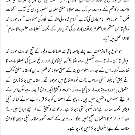
کے حل اور اس پر غور وفکر کے لیے متوجہ کیا۔ اس نشست میں اس موقع پر حضرت امیر الہند
دامت برکاتہم کے دست مبارک سے مولانا مفتی سلمان منصور پوری کی کتاب ’’لمحات
فکریہ‘‘، مولانا اختر امام عادل کی کتاب ’’امام شاہ ولی اللہ کے افکار کی معنویت‘‘ اور مولانا محمد
سالم قاسمی مہتمم دار العلوم
وقف) دیوبند کی تقریروں کے مجموعہ ’’خطبات خطیب الاسلام‘‘
(
کا اجرا عمل میں آیا۔
موضوع پر آغاز بحث سے پہلے جامعہ باقیات الصالحات ویلور کے شیخ الحدیث مولانا محمد
اقبال قاسمی نے قدرے تفصیل سے انفارمیشن ٹیکنالوجی اور ذرائع ابلاغ کی اصطلاحات کا
تعارف کرایا۔ اس کے بعد دار العلوم دیوبند کے مفتی مولانا محمد ظفیر الدین کا مقالہ مفتی کوکب
نے پیش کیا جبکہ مفتی صاحب بذات خود اجتماع میں موجود تھے۔ مقالہ میں جائز ذرائع کے
استعمال پر زور دیتے ہوئے بتایا گیا ہے کہ دعوت وتبلیغ ایک دینی فریضہ ہے لیکن اس کے
طریقے منصوص ومتعین نہیں ہیں۔ ریڈیو کے استعمال کو جائز قرار دیتے ہوئے کہا کہ ٹیلی
ویژن مجموعہ مفاسد ہے اور تصویر کشی ناجائز ہے۔ دعوت وتبلیغ کے طریقے مباح ہیں، لہٰذا
ناجائز اور حرام کا استعمال صحیح نہیں ہوگا۔ سد ذریعہ کے تحت مجموعہ مفاسد ٹیلی ویژن کا دینی
مقاصد کے لیے استعمال جائز نہیں ہونا چاہیے۔