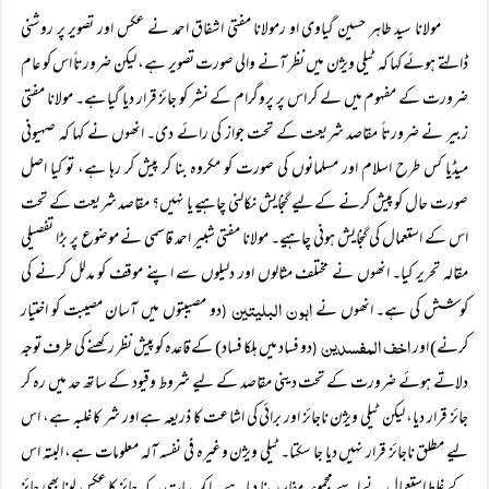
مولانا سید طاہر حسین گیاوی او رمولانا مفتی اشفاق احمد نے عکس اور تصویر پر روشنی
ڈالتے ہوئے کہا کہ ٹیلی ویژن میں نظر آنے والی صورت تصویر ہے، لیکن ضرورتاً اس کو عام
ضرورت کے مفہوم میں لے کر اس پر پروگرام کے نشر کو جائز قرار دیا گیا ہے۔ مولانا مفتی
زبیر نے ضرورتاً مقاصد شریعت کے تحت جواز کی رائے دی۔ انھوں نے کہا کہ صہیونی
میڈیا کس طرح اسلام اور مسلمانوں کی صورت کو مکروہ بنا کر پیش کر رہا ہے، تو کیا اصل
صورت حال کو پیش کرنے کے لیے گنجایش نکالنی چاہیے یا نہیں؟ مقاصد شریعت کے تحت
اس کے استعمال کی گنجایش ہونی چاہیے۔ مولانا مفتی شبیر احمد قاسمی نے موضوع پر بڑا تفصیلی
مقالہ تحریر کیا۔ انھوں نے مختلف مثالوں اور دلیلوں سے اپنے موقف کو مدلل کرنے کی
اہون البلیتین
کوشش کی ہے۔ انھوں نے
دو مصیبتوں میں آسان مصیبت کو اختیار
(
اخف المفسدین
کرنے) اور
دو فساد میں ہلکا فساد) کے قاعدہ کو پیش نظر رکھنے کی طرف توجہ
(
دلاتے ہوئے ضرورت کے تحت دینی مقاصد کے لیے شروط وقیود کے ساتھ حد میں رہ کر
جائز قرار دیا، لیکن ٹیلی ویژن ناجائز اور برائی کی اشاعت کا ذریعہ ہے اور شر کا غلبہ ہے، اس
لیے مطلق ناجائز قرار نہیں دیا جا سکتا۔ ٹیلی ویژن وغیرہ فی نفسہ آلہ معلومات ہے، البتہ اس