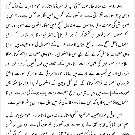
جبکہ دوسرے مقالہ نگار مولانا مفتی عبد اللہ معروفی استاذ دار العلوم دیوبند نے کہا کہ ٹیلی
ویژن پر جو صورت نظر آتی ہے، وہ تصویر کے حکم میں نہیں بلکہ وہ عکس ہے، لہٰذا اس پر
تصویر کشی کی حرمت والی روایتوں سے استدلال صحیح نہیں ہوگا۔ انھوں نے تصویر اور اس
کے متعلقہ نئے پہلووں پر گفتگو کرتے ہوئے بتایا کہ انٹر نیٹ کا جائز مقاصد کے لیے
استعمال بالکل صحیح ہے۔ رہا ٹیلی ویژن کا معاملہ تو اس کے استعمال کی دو نوعیت ہیں۔
۱)
(
دینی معلومات حاصل کرنے کے لیے اس کا استعمال۔
۲) دینی معلومات فراہم کرنا۔ مثلاً
(
اسلام اور مسلمانوں کی شبیہ درست کرنا، ان کے سلسلے میں غلط فہمیوں کو دور کرنا اور
ضروری اسلامی تعلیمات کے بارے میں بتانا۔ مولانا معروفی نے دوسری صورت
یعنی
(
ضرور ی معلومات فراہم کرنا) کے لیے ٹیلی ویژن کے استعمال کو جائز قرار دیا جبکہ پہلی
صورت کے بارے میں بتایا کہ متبادل ذرائع معلومات دست یاب ہونے کی وجہ سے اس کا
استعمال جائز نہیں ہوگا کیونکہ اس سے زیادہ مفاسد کی ترسیل ہوتی ہے، اس پر شر کا غلبہ ہے۔
اس موقع پر مولانا حبیب الرحمن اعظمی استاذ حدیث ومدیر ماہنامہ دار العلوم دیوبند نے یہ
اہم نکتہ اٹھایا کہ قدیم فقہا نے جو صورت اور تصویر کی تعریف کی ہے، وہ جدید سائنسی