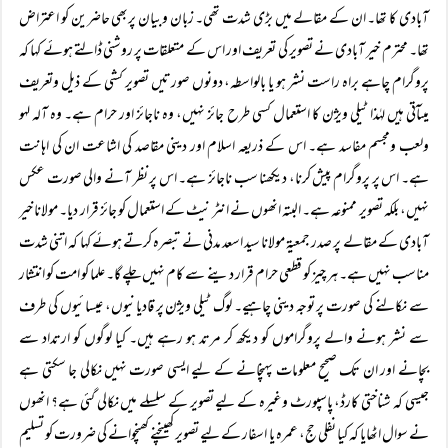
آبادی کا تھا۔ ان کے مقالے میں بڑی شدت تھی۔ زبان وبیان پربھی حاضرین کو اعتراض
تھا۔ محترم خیر آبادی نے تصویر کی تعریف اور اس کے متعلقات پر روشنی ڈالتے ہوئے کہا کہ
پروگرام چاہے براہ راست نشر ہو یا بالواسطہ، دونوں صورتیں تصویر کشی کے ذیل وتعریف
میںآتی ہیں لہٰذا ٹیلی ویژن کا استعمال کسی طرح جائز نہیں، وہ ناجائز اور حرام ہے۔ وہ آلہ لہو
ولعب ومجسم مفاسد ہے۔ اس کے ذریعہ اسلام اور دینی مقاصد کی اشاعت ان کی اہانت
ہے۔ اس پر پروگرام پیش کرنا، دیکھنا سب ناجائز ہے۔ اس پر نظر آنے والی صورت عکس
نہیں، بلکہ تصویر ممنوعہ ہے۔ البتہ انھوں نے انٹر نیٹ کے استعمال کو جائز قرار دیا۔ مولانا خیر
آبادی کے مقالے پر صدر جمعیۃ مولانا سید اسعد مدنی نے تبصرہ کرتے ہوئے کہا کہ اتنی شدت
مناسب نہیں ہے۔ ہر چیز کو قطعی حرام قرار دینے سے کام نہیں چلے گا۔ علما کو امت کو انتشار
سے نکالنے کی صورت پر توجہ دینی چاہیے۔ لوگ ٹیلی ویژن پر قادیانیوں، عیسائیوں کی طرف
سے نشر ہونے والے پروگراموں کو دیکھ کر مرتد ہو رہے ہیں۔ کیا لوگوں کو ارتداد سے
بچانے اور ان تک صحیح معلومات پہنچانے کے لیے ایسی صورت نہیں نکالی جا سکتی ہے
جیسی کہ شناختی کارڈ، پاسپورٹ وغیرہ کے لیے تصویر کے سلسلے میں نکالی گئی ہے؟ انھوں
نے سوال اٹھایا کہ کیا نفلی حج، عمرہ یا اسفار کے لیے تصویر کھینچنے کھنچوانے کی ضرورت کو تسلیم