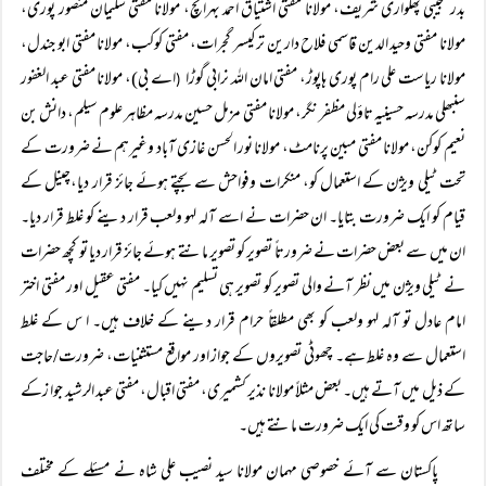
بدر نجیبی پھلواری شریف، مولانا مفتی اشتیاق احمد بہرائچ، مولانا مفتی سلیمان منصور پوری،
مولانا مفتی وحید الدین قاسمی فلاح دارین ترکیسر گجرات، مفتی کوکب، مولانا مفتی ابو جندل،
مولانا ریاست علی رام پوری ہاپوڑ، مفتی امان اللہ نرابی گوڑا
اے بی)، مولانا مفتی عبد الغفور
(
سنبھلی مدرسہ حسینیہ تاؤلی مظفر نگر، مولانا مفتی مزمل حسین مدرسہ مظاہر علوم سیلم، دانش بن
نعیم کوکن، مولانا مفتی مبین پرنامٹ، مولانا نور الحسن غازی آباد وغیرہم نے ضرورت کے
تحت ٹیلی ویژن کے استعمال کو، منکرات وفواحش سے بچتے ہوئے جائز قرار دیا،چینل کے
قیام کو ایک ضرورت بتایا۔ ان حضرات نے اسے آلہ لہو ولعب قرار دینے کو غلط قرار دیا۔
ان میں سے بعض حضرات نے ضرورتاً تصویر کو تصویر مانتے ہوئے جائز قرار دیا تو کچھ حضرات
نے ٹیلی ویژن میں نظر آنے والی تصویر کو تصویر ہی تسلیم نہیں کیا۔ مفتی عقیل اور مفتی اختر
امام عادل تو آلہ لہو ولعب کو بھی مطلقاً حرام قرار دینے کے خلاف ہیں۔ ا س کے غلط
استعمال سے وہ غلط ہے۔ چھوٹی تصویروں کے جواز اور مواقع مستثنیات، ضرورت/حاجت
کے ذیل میں آتے ہیں۔ بعض مثلاً مولانا نذیر کشمیری، مفتی اقبال، مفتی عبد الرشید جوا زکے
ساتھ اس کو وقت کی ایک ضرورت مانتے ہیں۔
پاکستان سے آئے خصوصی مہمان مولانا سید نصیب علی شاہ نے مسئلے کے مختلف