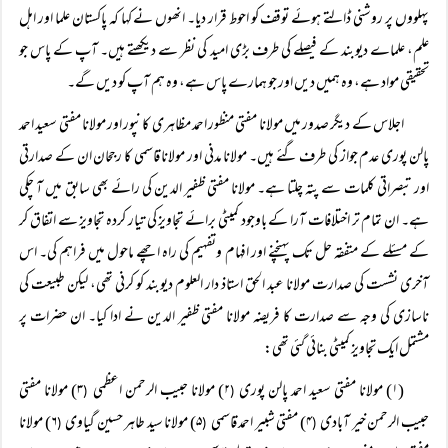
پہلووں پر روشنی ڈالتے ہوئے توقف کو احوط قرار دیا۔ انھوں نے کہا کہ پاکستان علما اور اہل
علم، علماے دیوبند کے فیصلے کی طرف بڑی امید کی نظر سے دیکھتے ہیں۔ آپ کے پاس جو
تحقیقی مواد ہے، وہ ہمیں دیں اور جو ہمارے پاس ہے، وہ ہم آپ کو دیں گے۔
اجلاس کے دیگر صدور میں مولانا مفتی منظور احمد مظاہری کانپور اور مولانا مفتی سعید احمد
پالن پوری عدم جواز کی طرف گئے ہیں۔ مولانا مدنی اور مولانا قاسمی کا رجحان ان کے صدارتی
اور تبصراتی کلمات سے پتہ چلتا ہے۔ مولانا مفتی ظفیر الدین کی رائے بھی سابق میں آ چکی
ہے۔ ان تمام تر اختلافات آرا کے باوجود کمیٹی برائے تجاویز کی تیار کردہ تجاویز سے اتفاق کر
کے مسئلے کے متفقہ حل تک پہنچنے اور افہام وتفہیم کی راہ اچھے ماحول میں فراہم کی۔ اس
آخری نشست کی صدارت مولانا عبد الحق استاذ دار العلوم دیوبند کو کرنی تھی، لیکن طبیعت کی
ناسازی کی وجہ سے صدارت کا فریضہ مولانا مفتی ظفیر الدین نے ادا کیا۔ ان حضرات پر
مشتمل ایک تجاویز کمیٹی بنائی گئی تھی:
(۱) مولانا مفتی سعید احمد پالن پوری
۲) مولانا حبیب الرحمن اعظمی
۳) مولانا مفتی
(
(
حبیب الرحمن خیر آبادی
۴) مفتی شبیر احمد قاسمی
۵) مولانا سید طاہر حسین گیاوی
۶) مولانا
(
(
(