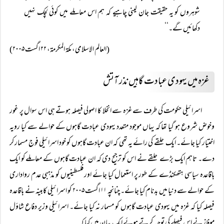
شوہروں کو یہ حقیقت جان لینی چاہیے کہ ہم اس معاملے میں کوئی لچک نہیں
دکھائیں گے۔‘‘
(العالم الاسلامی، مکۃ المکرمۃ، ۲۲ اگست ۲۰۰۵)
غزہ میں یہودی عبادت گاہیں نذر آتش
اسرائیلی حکومت کی طرف سے غزہ سے انخلا کا اصولی فیصلہ ہوتے ہی اس سوال پر غور
وخوض شروع ہو گیا تھا کہ یہاں موجود متعدد یہودی عبادت گاہوں کے حوالے سے کیا رویہ
اختیار کیا جائے۔ ایک حلقے کی رائے یہ تھی کہ ان عبادت گاہوں کو خود اسرائیلی فوج مسمار کر
دے۔ تاہم ایک بڑے حلقے نے اس کو ترجیح دی کہ ان عبادت گاہوں کے معاملے کو ایک
باقاعدہ سیاسی ہتھکنڈے کے طور پر استعمال کیا جائے اور فلسطینیوں کو مذہبی عدم رواداری
کے حوالے سے دنیا میں بدنام کیا جائے۔ چنانچہ ۱۱ اگست ۲۰۰۵ کو اسرائیلی کابینہ نے باقاعدہ
فیصلہ کیا کہ غزہ میں یہودی عبادت گاہوں کو مسمار نہ کیا جائے۔ اسرائیلی وزیر دفاع شاؤل
موفاز نے اس فیصلے کی توجیہ کرتے ہوئے ایک بیان میں کہا کہ