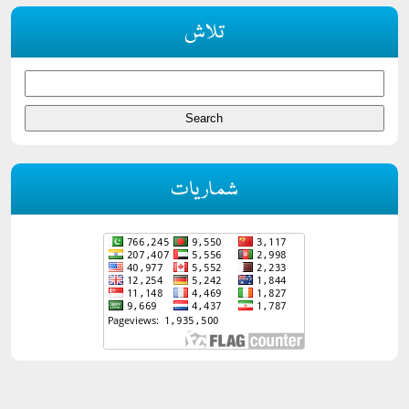
تلاش
شماریات