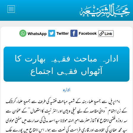
ادارہ مباحث فقہیہ بھارت کا
آٹھواں فقہی اجتماع
ادارہ
۲۷ اپریل سے جمعیۃ علماء ہند کے شعبہ مباحث فقہیہ کی طرف سے جمعیۃ علماء کرناٹک
کے زیر اہتمام ’’دینی مقاصد کے لیے ٹیلی ویژن اور انٹر نیٹ کا استعمال‘‘ کے عنوان سے
سہ روزہ فقہی اجتماع کا آغاز حضرت امیر الہند مولانا سید اسعد مدنی کی صدارت میں مفتی مولوی
سید محمد عفان کی تلاوت اور قاری فراست کی نعت سے ہوا۔ اس اجتماع میں پورے ملک