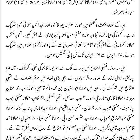
مفتی سلمان منصور پوری
۷) مولانا محمد اقبال قاسمی
۸) مولانا زبیر احمد سیتا مڑھی
۹) مولانا
(
(
(
عبد اللہ معروفی۔
ان کے علاوہ بحث وگفتگو میں مولانا معز الدین قاسمی اور عبد الحمید نعمانی بھی شریک
رہے۔ کمیٹی کی تیار کردہ تجاویز مولانا مفتی سعید احمد پالن پوری نے پیش کیں۔ تجویز شکریہ
مولانا محمود مدنی نے پیش کی جو تمام تر انتہائی مصروفیات کے باوجود آخری اجلاس میں شریک
ہوئے۔ ۲۷؍اپریل سے ۲۹؍اپریل تک کل پانچ نشستیں ہوئیں۔
اس سہ روزہ فقہی اجتماع میں پورے ملک سے بھرپور نمائندگی تھی۔ کرناٹک، آندھرا
پردیش، تامل ناڈو کے علاوہ دیگر صوبوں سے بھی بڑی تعداد میں موقر حضرات نے فقہی
اجتماع میں شرکت کی ۔ ان میں مولانا ابو سفیان بن محمد سالم قاسمی، مولانا سید محمد عفان
دیوبند، مولانا قاری حماد دہلی، مولانا حسیب صدیقی، مفتی شکیل راجستھان، مولانا مفتی ایوب
پرنامبٹ، مفتی حبیب اللہ راجستھان، مفتی عبد القیوم، مولانا عبد الہادی پرتاب گڑھ، مولانا
مفتی عبد الرزاق بھوپال، مولانا سید مشہود حسن دہلی، مولانا مفتی ضیاء اللہ بھوپال، مولانا محمد
قاسم امروہہ قابل ذکر ہیں۔ مولانا مفتی سید معصوم تو اجتماع کے روح رواں نظر آتے تھے۔
صبح سے شام تک سراپا متحرک۔ ان کے علاوہ بہت سے اہم حضرات ہیں جن کا فقہی اجتماع