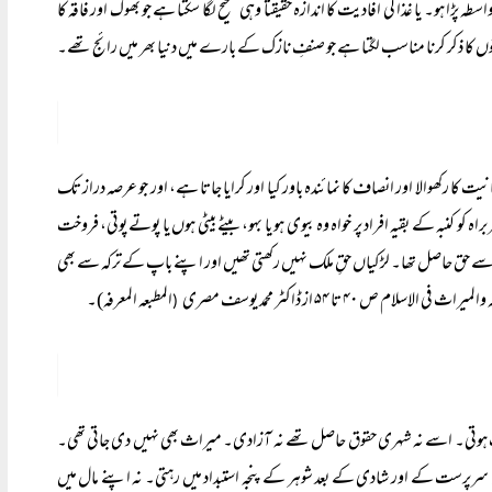
پڑا ہو۔ یا غذا کی افادیت کا اندازہ حقیقتاً وہی صحیح لگا سکتا ہے جو بھوک اور فاقہ کا
یقوں کا ذکر کرنا مناسب لگتا ہے جو صنفِ نازک کے بارے میں دنیا بھر میں رائج تھے۔
نیت کا رکھوالا اور انصاف کا نمائندہ باور کیا اور کرایا جاتا ہے، اور جو عرصہ دراز تک
کنبہ کے بقیہ افراد پر خواہ وہ بیوی ہو یا بہو، بیٹے بیٹی ہوں یا پوتے پوتی، فروخت
ھی اسے حق حاصل تھا۔ لڑکیاں حقِ ملک نہیں رکھتی تھیں اور اپنے باپ کے ترکہ سے بھی
المطبعہ المعرفہ)۔
(
فروخت ہوتی۔ اسے نہ شہری حقوق حاصل تھے نہ آزادی۔ میراث بھی نہیں دی جاتی تھی۔
بل سرپرست کے اور شادی کے بعد شوہر کے پنجہ استبداد میں رہتی۔ نہ اپنے مال میں