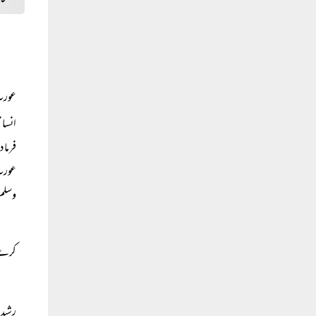
عورت 
انسان
فرما 
عورت 
وسلم 
کرے گ
رشیدی