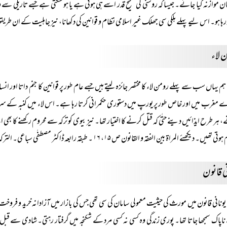
ن موازنہ کیا جائے۔ جیسا کہ روشنی کی صحیح قدر اسے ہی ہوتی ہے یا ہو سکتی ہے جسے تاریکی سے واسطہ 
رہا ہو۔ اس لیے پہلے ہلکی سی جھلک غیر اسلامی نظام و قوانین کی دکھانا، نیز جاہلیت کے ان طر
 لاء
ہم یہاں سب سے پہلے رومن لاء کا مختصر جائزہ لیتے ہیں جسے عام طور پر قوانین کا جنم داتا اور انسا
مغرب میں اور خاص طور پر یورپ میں دستوری حکمرانی کرتا رہا ہے۔ اس لاء میں کنبہ کے سربراہ کو 
 ہر طرح ایذائیں دینے حتٰی کہ قتل کرنے کا اختیار تھا۔ نیز بیوی کو ترکہ سے محروم رکھنے کا ب
۔ دیکھئے المراۃ بین الفقہ و القانون ص ۱۵، ۱۶ ۔ طبقہ رابعہ ڈاکٹر مصطفٰی سباعی۔ الترکہ والمیراث فی الاسلام ص ۴۰ تا ۵۴ از ڈاکٹر محمد یوسف مصری
ی قانون
یونانی قانون میں مورث کی حیثیت معمولی سامان کی سی تھی جس کی بازار میں آزادانہ خرید و 
اپاک سمجھا جاتا تھا۔ پوری زندگی وہ کسی نہ کسی مرد کے شکنجہ میں گرفتار رہتی۔ شادی سے ق