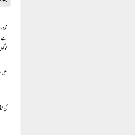
خود ہ
ہے۔ ا
لوگوں
میں ر
کی حی