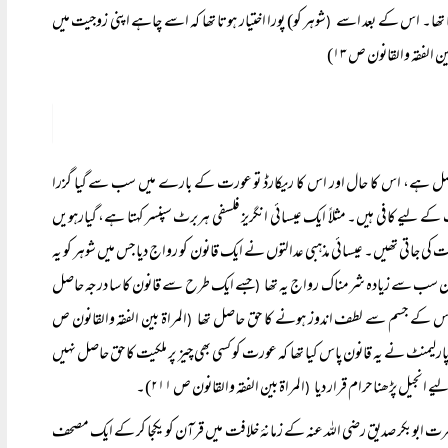
تا تھا۔ اس کے بعد اسے
شوہر کو) پورا اختیار ہوتا تھا کہ اسے چاہے اپنی زوجیت میں
(
صل ہے، اس کا حال اور اس کا ریکارڈ تو عورت کے بارے میں سب سے گیا گزرا
 لیے کافی ہیں۔ مثلاً ایک عیسائی انگریز فلسفی ہربرٹ سپنسر کہتا ہے، گیارہویں
ت کی جاتی تھیں۔ عیسائی مذہبی عدالتوں نے ایک قانون کو رواج دیا جس میں شوہر کو یہ
 ان سب سے زیادہ شرمناک رواج یہ تھا
جسے ایک طرح سے قانون کا سا درجہ حاصل
(
ے اور اس کے جسم سے لطف اندوز ہونے کا حق حاصل تھا
المراۃ بین الفقہ والقانون ص
(
 بعد اسکاٹ لینڈ کی پارلیمنٹ نے یہ قانون پاس کیا تھا کہ عورت کو کسی بھی چیز پر ملکیت کا حق حاصل نہیں
انجیل پڑھنا حرام قرار دیا
المراۃ بین الفقہ والقانون ص ۲۱۱)۔
(
رت ابوبکر صدیق رضی اللہ عنہ کے زمانۂ خلافت میں قرآن کو یکجا کر کے ایک مصحف