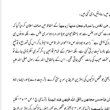
میں رعایتیں دی گئی ہیں۔
من نفس واحدۃ وجعل منھا زوجھا
کے الفاظ میں صاف اعلان کر دیا گیا کہ
عورت کسی اور جنس سے ہو
مثلاً حیوان ہو) اور مرد دوسری جنس سے، بلکہ دونوں ہی
(
 کی پسلی ہے‘‘
احمد و ابوداؤد ص ۲۵ بحوالہ المراۃ ص ۲۵) فرما کر اس کی تصریح و توضیح
(
 یکسانیت برتی گئی ہے، بلکہ اسلام کے تمام قوانین پر اگر گہری نظر ڈالی جائے تو
ائش سخت عیب کی بات سمجھی جاتی تھی۔ اس کے بالمقابل اللہ کے رسول صلی اللہ علیہ
تربیت دے) اور اچھا برتاؤ
(
تان فاحسن مجنھن واتقی اللہ فیھن فلہ الجنۃ
ترمذی ج ۲ ص ۱۳ و ۱۴ مکتبہ
(
اشاریا صبعیہ
ترمذی ص ۱۳) یعنی جو شخص دو تین بہنوں یا لڑکیوں کی بہترین طریقہ
(