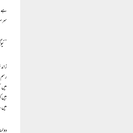
ہے۔ ا
سرسوس
’’نیو
زائد 
رسم م
میں س
میں سے ۲.۴ فیصد کثی
دولت 