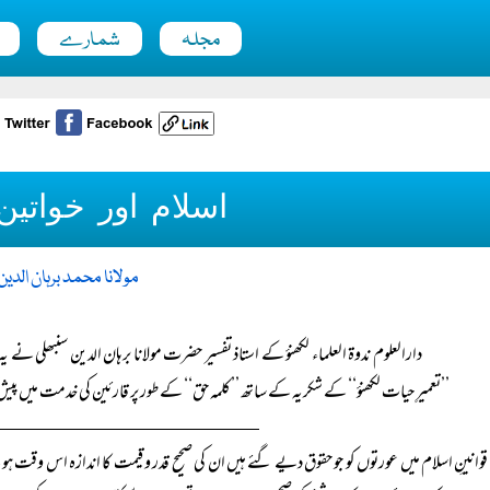
مجلہ
شمارے
اسلام اور خواتی
مولانا محمد برہان الدی
دارالعلوم ندوۃ العلماء لکھنؤ کے استاذ تفسیر حضرت مولانا برہان الدین سنبھلی نے یہ
’’تعمیرِ حیات لکھنؤ‘‘ کے شکریہ کے ساتھ ’’کلمہ حق‘‘ کے طور پر قارئین کی خدمت میں پیش 
قوانینِ اسلام میں عورتوں کو جو حقوق دیے گئے ہیں ان کی صحیح قدر و قیمت کا اندازہ اس وقت ہو