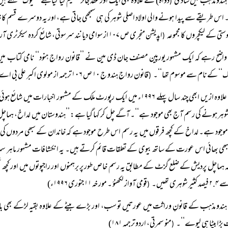
ہندو مذہب میں شادی
دواہ) کے علاوہ بھی ایک اور عقد جائز تسلیم کیا گیا جسے ’’نیوگ‘‘ 
(
س طریقے سے پیدا ہونے والی اولاد اصلی شوہر کی ہی سمجھی جاتی ہے، اور یہ دوسرے قسم کا 
تی کے لیکچروں کا مجموعہ
اپدیشن منجری ص ۱۰۷ از سوامی دیانند سرسوتی، شائع کردہ سیکرٹری آریہ منڈل کیرانہ ضلع مظفر نگر)
(
واضح رہے کہ ایک مشہور یورپین مصنف جان ڈی مین نے ’’قانون رواج ہنود‘‘ نامی کتاب می
گ‘‘ کے نام سے موسوم تھا‘‘۔
قانون رواج ہندو ج ۱۰ ص ۱۰۶ ترجمہ از مولوی اکبر علی بی اے آنرز شائع کردہ جامع عثمانیہ حیدرآباد ۱۹۴۱ء)
(
علاوہ ازیں ابھی چند سال پہلے ۱۹۹۶ء میں ایک رپورٹ ملک کے مشہور ا
شوہر ہونے کی رسم آج بھی موجود ہے‘‘۔ آگے چل کر کہا گیا ہے: ’’ہندوستان میں لداخ، ہماچل
وجود ہے۔ لداخ کے کچھ فرقوں میں یہ رسم اس طرح موجود ہے کہ خاندان کے سبھی مردوں کی ا
بھی بھائی اس عورت کے ساتھ بیوی کے تعلقات قائم کرتے ہیں۔ یہ انکشافات مشہور ماہر سما
ر شوہری تھیں۔
قومی آواز لکھنؤ ۔ مورخہ ۱۱ جنوری ۱۹۹۶ء)
(
ہندو مذہب کے قانونِ وراثت میں عورتیں تو سب، اور بڑے بیٹے کے علاوہ بقیہ لڑکے بھی با
بڑا بیٹا ہی لیوے‘‘۔
منو سمرتی، اردو ترجمہ ۱۸۱)
(