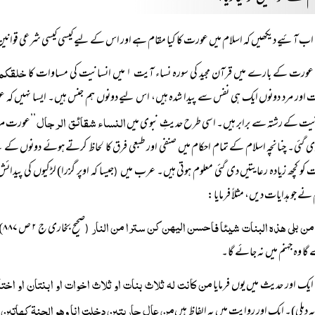
اب آئیے دیکھیں کہ اسلام میں عورت کا کیا مقام ہے اور اس کے لیے کیسی کیسی شرعی قوانین 
خلقکم 
عورت کے بارے میں قرآن مجید کی سورہ نساء آیت ۱ میں انسانیت کی مساوات کا
اور مرد دونوں ایک ہی نفس سے پیدا شدہ ہیں، اس لیے دونوں ہم جنس ہیں۔ ایسا نہیں کہ 
النساء شقائق الرجال
یت کے رشتہ سے برابر ہیں۔ اسی طرح حدیثِ نبوی میں
’’عورت مرد
دی گئی۔ چنانچہ اسلام کے تمام احکام میں صنفی اور طبعی فرق کا لحاظ کرتے ہوئے دونوں کے لیے
کو کچھ زیادہ رعایتیں دی گئی معلوم ہوتی ہیں۔ عرب میں
جیسا کہ اوپر گزرا) لڑکیوں کی پید
(
نے جو ہدایات دیں، مثلاً فرمایا:
من بلی ھذہ البنات شیئا فاحسن الیھن کن سترا من النار
صحیح بخاری ج ۲ ص ۸۸۷) یعنی جو شخص لڑکیوں کی بہترین طریقہ پر سرپرستی کرے
(
ا وہ جہنم میں نہ جائے گا۔
من کانت لہ ثلاث بنات او ثلاث اخوات او ابنتان او اخ
ایک اور حدیث میں یوں فرمایا
من عال جاریتین دخلت انا وھو الجنۃ کھاتین 
ہ دہلی)۔ ایک اور روایت میں یہ الفاظ ہیں