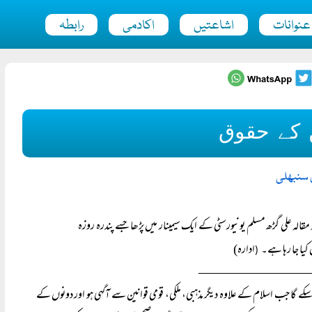
عنوانات
اشاعتیں
اکادمی
رابطہ
ن کے حقوق
ن سنبھلی
 مقالہ علی گڑھ مسلم یونیورسٹی کے ایک سیمینار میں پڑھا جسے پندرہ روزہ
کیا جا رہا ہے۔
ادارہ)
(
 سکے گا جب اسلام کے علاوہ دیگر مذہبی، ملکی، قومی قوانین سے آگہی ہو اور دونوں کے