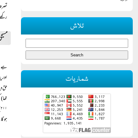
ادارہ
تصرف 
رکھے 
تلاش
مسیح
ہے۔ ا
اور پ
شماریات
حق دی
تھا) 
ہو گا