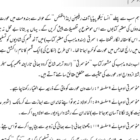
ہم سب سے پہلے ’’انسائیکلو پیڈیا آف ریلیجئن اینڈ ایتھکس‘‘ کے حوالہ سے ہندومت میں عورت
ندوؤں کی معتبر کتابوں سے اس موضوع پر تفصیلات پیش کریں گے۔ یہاں یہ بتانا بے محل نہ ہو 
س کا مقالہ نگار لکھتا ہے: سمرتی
ہندو مذہب کی معتبر کتاب) میں آٹھ قسم کی شادیوں کو تسلیم
(
 میں رائج تھا جس میں عورت کو خریدا جاتا تھا۔ اسی طرح
نکاح کی) ایک قسم کا نام راکشش ہے جس
(
اب ہندو مذہب کی مشہور کتاب ’’منو سمرتی‘‘
اردو ترجمہ شائع کردہ بھائی تارا چند چھمبریک
(
شتہ ازدواج اور عورت کی حیثیت سے متعلق حقائق سامنے آتے ہیں۔
منو سمرتی ادھیائے ۹ سلسلہ ۲: رات دن عورت کو پتی کے ذریعہ بے اختیار رکھنا چاہیے۔
منو سمرتی ادھیائے ۹ سلسلہ ۵۸: اگر اولاد نہ ہو تو اپنے خاندان سے اجازت لے کر مالک
شوہر ع
(
ثیت کا پتہ لگانا آسان ہو جاتا ہے) خاندان کے رشتہ دار یا دیور سے اولاد پیدا کرے۔
منو سمرتی ادھیائے ۹ سلسلہ ۱۱۹: چھوٹا بھائی بڑے بھائی کی زوجہ سے بیٹا پیدا کرے تو اس بیٹے کے ساتھ چاچا لوگ برابر تقسیم حصہ کریں۔