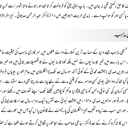
کا حق رکھتی تھی نہ جان میں۔ باپ اپنی بیٹی کو فروخت کرتا تھا اور ہونے والا شوہر اسے خرید
یا کسی اور کو سونپ دے۔
مدیٰ حریت الزوجین ص ۲۷ از ڈاکٹر عبد الرحمٰن صابونی۔ نیز المراۃ بین الفقہ والقانون ص ۱۳)
(
ی مذہب
مسیحی مذہب جسے دنیا کے مہذب ترین کہلانے والے ملکوں میں سرکاری مذہب کی حیثیت حا
س بارے میں غیر عیسائیوں نے نہیں بلکہ خود عیسائیوں نے جو تفصیلات بتائی ہیں وہ عبرت کے
ندرہویں صدی
بعثتِ محمدیؐ کے کوئی آٹھ سو سال بعد تک) انگلستان میں عام طور پر بیویاں فروخ
(
ا گیا تھا کہ وہ اپنی بیوی کسی دوسرے کو جتنی مدت کے لیے چاہے عاریتاً بھی دے سکتا ہے۔
کسی کسان کی نئی نویلی دلہن کو مذہبی پیشوا یا حاکم کو چوبیس گھنٹے تک اپنے تصرف میں رکھن
۲۱۱)۔ اور تو اور سولہویں صدی ۱۵۶۷ء میں بعثتِ نبویؐ سے تقریباً ایک ہزار سال
۔ اور ان سب سے زیادہ تعجب خیز انگلستان کی پارلیمنٹ نے قانون پاس کیا جس میں عورت کے لیے 
اس کا تذکرہ کرنے کے بعد ڈاکٹر سباعی صاحب نے بجا طور پر تقابل کرتے ہوئے لکھا ہے کہ حض