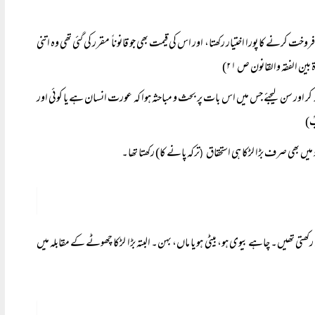
ن کی رو سے شوہر بیوی کو فروخت کرنے کا پورا اختیار رکھتا، اور اس کی قیمت بھی جو قانوناً مقرر کی گئی تھی وہ اتنی
ۃ بین الفقہ والقانون ص ۲۱)
 کر اور سن لیجئے جس میں اس بات پر بحث و مباحثہ ہوا کہ عورت انسان ہے یا کوئی اور
یں بھی صرف بڑا لڑکا ہی استحقاق
ترکہ پانے کا) رکھتا تھا۔
(
کھتی تھیں۔ چاہے بیوی ہو، بیٹی ہو یا ماں، بہن۔ البتہ بڑا لڑکا چھوٹے کے مقابلہ میں