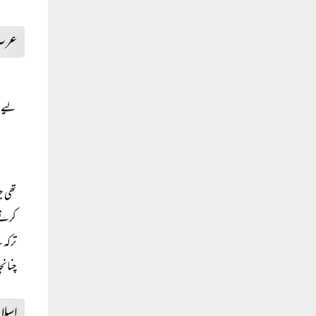
عرب 
لیے اس
تھی ج
کرتے۔
ترکہ 
چنانچ
اسلام