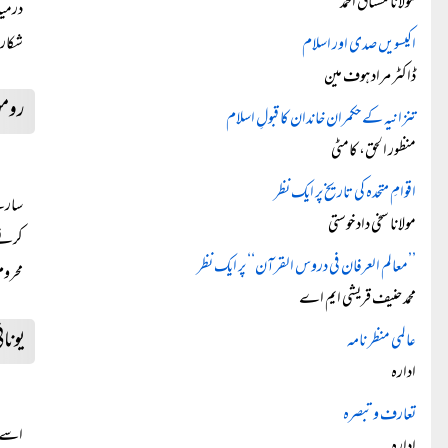
مولانا مشتاق احمد
درمیا
شکار 
اکیسویں صدی اور اسلام
ڈاکٹر مراد ہوف مین
رومن
تنزانیہ کے حکمران خاندان کا قبولِ اسلام
منظور الحق، کامٹی
اقوامِ متحدہ کی تاریخ پر ایک نظر
سارے 
مولانا سخی داد خوستی
کرنے،
’’معالم العرفان فی دروس القرآن‘‘ پر ایک نظر
محروم ہوتی تھیں
محمد حنیف قریشی ایم اے
یونان
عالمی منظر نامہ
ادارہ
تعارف و تبصرہ
اسے ن