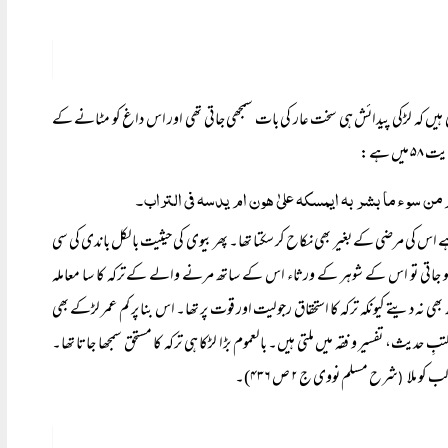
ی ہیں کہ لڑکی پیدائش ہی سخت عار کی بات سمجھی جاتی تھی اور اس داغ کو مٹانے کے
ں ہے:
 من سوء ما بشر بہ ایمسکہ علیٰ ھون ام یدسہ فی التراب۔
ے اس کی مرضی کے بغیر بھی نکاح کر سکتا تھا۔ پھر بیوی کی حیثیت بالکل باندی کی سی
ہ ہو جاتی تو اس کے شوہر کے ورثاء اس کے ساتھ مرنے والے کے ترکہ کا سا معاملہ
یتے کیونکہ ترکہ کا استحقاق رجولیت اور قوت پر تھا۔ اس بنا پر کم عمر لڑکے بھی
ث، تفسیر و فقہ میں ملتی ہیں۔ بالعموم بڑا لڑکا ہی ترکہ کا مستحق سمجھا جاتا تھا۔
ب کو ملا
شرح مسلم نووی ج ۲ ص ۴۳۶)۔
(