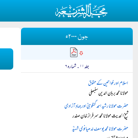
جون ۲۰۰۰ء
جلد ۱۱ ۔ شمارہ ۶
اسلام اور خواتین کے حقوق
مولانا محمد برہان الدین سنبھلی
حضرت مولانا رشید احمد گنگوہیؒ اور جہادِ آزادی
شیخ الحدیث مولانا محمد سرفراز خان صفدر
حضرت مولانا محمد یوسف لدھیانوی شہیدؒ