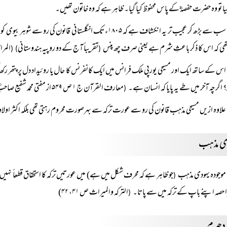
کیا تو وہ حضرت حفصہؓ کے پاس محفوظ کیا گیا۔ ظاہر ہے کہ وہ خاتون تھیں۔
سب سے بڑھ کر عجیب تر یہ انکشاف ہے کہ ۱۸۰۵ء تک انگلستانی قانو
تھی کہ اس کا ذکر باعثِ شرم ہے یعنی صرف چھ پنس
تقریباً آج کے دو روپیہ ہندوستانی
المرا
) (
(
اس کے ساتھ ایک اور مسیحی یورپی ملک فرانس میں ایک کانفرنس کا حال یا روئیداد دل پر پتھر رکھ
؟ اگرچہ آخر میں طے یہ پایا کہ انسان ہے۔
معارف القرآن ج ۱ ص ۵۴۹ از مفتی محمد شفیع صاحبؒ)
(
علاوہ ازیں مسیحی مذہب قانون کی رو سے عورت ترکہ سے بہرصورت محروم رہتی تھی بلکہ اکثر اولاد م
ی مذہب
موجودہ یہودی مذہب
جو ظاہر ہے کہ محرف شکل میں ہے) میں عورتیں ترکہ کا استحقاق قطعاً نہیں ر
(
 حصہ اپنے باپ کے ترکہ میں سے پاتا۔
الترکہ والمیراث ص ۴۱، ۴۲)
(
 دھرم