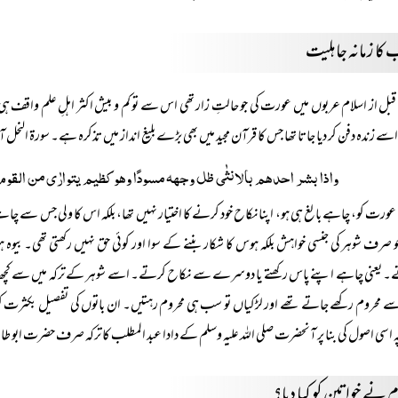
کا زمانہ جاہلیت
قبل از اسلام عربوں میں عورت کی جو حالتِ زار تھی اس سے تو کم و بیش اکثر اہلِ علم واقف ہ
ے زندہ دفن کر دیا جاتا تھا جس کا قرآن مجید میں بھی بڑے بلیغ انداز میں تذکرہ ہے۔ سورۃ النحل آیت ۵۸ می
واذا بشر احدھم بالانثٰی ظل وجھہ مسودًا وھو کظیم یتوارٰی من القوم
عورت کو، چاہے بالغ ہی ہو، اپنا نکاح خود کرنے کا اختیار نہیں تھا، بلکہ اس کا ولی جس سے چاہ
و صرف شوہر کی جنسی خواہش بلکہ ہوس کا شکار بننے کے سوا اور کوئی حق نہیں رکھتی تھی۔ بیو
 یعنی چاہے اپنے پاس رکھتے یا دوسرے سے نکاح کرتے۔ اسے شوہر کے ترکہ میں سے کچھ بھی نہ د
سے محروم رکھے جاتے تھے اور لڑکیاں تو سب ہی محروم رہتیں۔ ان باتوں کی تفصیل بکثرت کتبِ حدی
ہ اسی اصول کی بنا پر آنحضرت صلی اللہ علیہ وسلم کے دادا عبد المطلب کا ترکہ صرف حضرت ابو طال
 نے خواتین کو کیا دیا؟