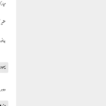
تیار 
حقیر 
جانور
یہود
دوہرا
ہندو