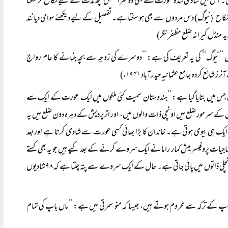
کہتے ہیں۔ اس میں شادی شدہ عورت سے بھی دوسرا شخص کچھ مدت کے لیے نکاح کر سکتا
نکاح
نیوگ) دس مردوں سے بھی ہو سکتا ہے۔ تفصیل کے لیے دیکھئے سوامی دیانند
(
ں ’’نیوگ‘‘ کی یہ تعریف کی ہے: ’’دوسرے کی زوجہ سے بچہ جنانے کا عام رواج
خبارات میں شائع ہوئی جس میں بتایا گیا ہے: ’’ہندوستان سمیت کئی ملکوں میں ایک عورت کے ایک سے
 کے سرمور ضلع میں اونچی ذات والوں میں، اور اترپردیش کے دہرہ دون ضلع میں یہ
یک ہی بیوی ہوتی ہے۔ خاندان کا بڑا بھائی کسی عورت سے شادی کرتا ہے اور بعد
جیات پروفیسر میش کمار راما نے ایک سروے کرنے کے بعد کیے ہیں جو یہ بھی کہتے
ہیں کہ ہماچل پردیش کے ضلع گزٹ کے مطابق یہ رسم خاص طور پر برہمنوں اور راجپوتوں میں اور کچھ نچلی ذاتوں میں پائی جاتی ہے۔ حال کے ایک سروے سے پتہ چلتا ہے کہ ۹۸ شادیوں
پ کے ترکہ سے محروم ہوتے ہیں، جیسا کہ منو سمرتی میں ہے: ’’ماں باپ کی تمام