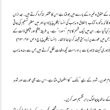
 کے حقوق وغیرہ کے بارے میں جو ملتا ہے اس کا مختصر تذکرہ کرتے ہیں۔ بعد ازاں
گا کہ مذکورہ کتاب
اخلاق و مذہب کی انسائیکلو پیڈیا) دنیا بھر میں معتبر تسلیم کی جاتی
(
 کیا گیا ہے۔ ان میں ایک قسم کا نام ’’اسورا‘‘ ہے، یہ طریقہ جنگجو اور پچھلی ذات کے
 میں عورت پر زبردستی قبضہ کر لیا جاتا تھا۔
انسائیکلوپیڈیا ج ۸ ص ۴۵۱، ۴۵۲)
(
 سیلر لاہوری گیٹ لاہور) سے براہ راست کچھ دفعات نقل کرتے ہیں جس سے ہندو مذہب
ام طور پر۔شوہر کے لیے ’’مالک‘‘ کا استعمال ملتا ہے، اس سے بھی عورت اور شوہر