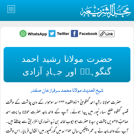
حضرت مولانا رشید احمد
گنگوہیؒ اور جہادِ آزادی
شیخ الحدیث مولانا محمد سرفراز خان صفدر
حضرت مولانا رشید احمد گنگوہیؒ ۶ ذوالقعدہ ۱۲۴۴ھ سوموار کے دن چاشت کے وقت
قصبہ گنگوہ ضلع سہارنپور میں پیدا ہوئے۔ آپ کے والد ماجد حضرت مولانا ہدایت احمد
صاحبؒ ۳۵ ویں پشت پر سیدنا حضرت ابو ایوب خالد بن زید انصاری الخزرجیؓ سے جا ملتے ہیں۔
آپ کے والد ماجد نے بہ عمر پینتیس سال ۱۲۵۲ھ میں گورکھپور میں انتقال فرمایا۔ اس وقت