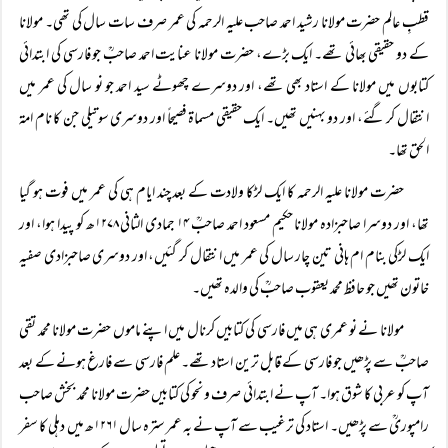
قطبِ عالم حضرت مولانا رشید احمد صاحب علیہ الرحمہ کی عمر صرف سات سال کی تھی۔ مولانا
کے دو حقیقی بھائی تھے۔ ایک بڑے، حضرت مولانا عنایت احمد صاحبؒ جو فارسی کی ابتدائی
کتابوں میں مولانا کے استاد بھی تھے، اور دوسرے چھوٹے سید احمد جو نو سال کی عمر میں
انتقال کر گئے، اور دو بہنیں تھیں۔ ایک حقیقی مسماۃ فصیحاً اور دوسری سوتیلی جن کا نام امۃ
الحق تھا۔
حضرت مولانا علیہ الرحمہ کا ایک لڑکا ولادت کے بعد چند ایام ہی کی عمر میں فوت ہو گیا
تھا، اور دوسرا صاحبزادہ مولانا حکیم مسعود احمد صاحبؒ ۱۴ جمادی الثانی ۱۲۷۸ھ کو پیدا ہوا، اور
ایک لڑکی بنام ام ہانی تین چار سال کی عمر میں انتقال کر گئیں، اور دوسری صاحبزادی صفیہ
خاتون تھیں جو حافظ محمد یعقوب صاحبؒ کی والدہ تھیں۔
مولانا نے نو عمری ہی میں فارسی کی کتابیں کرنال میں اپنے ماموں حضرت مولانا محمد تقی
صاحبؒ سے پڑھیں جو فارسی کے قابل ترین استاد تھے۔ علم فارسی سے فارغ ہونے کے بعد
آپ کو عربی کا شوق ہوا۔ آپ نے ابتدائی صرف و نحو کی کتابیں حضرت مولانا محمد بخش صاحب
رامپوریؒ سے پڑھیں۔ استاد کی ترغیب سے آپ نے بہ عمر سترہ سال ۱۲۶۱ھ میں دہلی کا سفر