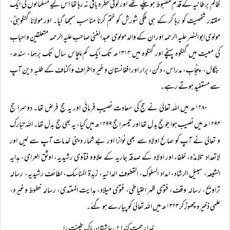
ظالم برطانیہ کے قدم مضبوط ہو چکے تھے اور کوئی خطرہ باقی نہ رہا تھا اس لیے مسلمانوں کی ایک
مقتدر شخصیت کو رہا کر کے ہی ملکی شورش کو ختم کرنا مناسب سمجھا گیا۔ اور مولانا گنگوہیؒ،
مولوی ابو النصر علیہ الرحمہ اور ان کے والد مولوی عبد الغنی صاحب علیہ الرحمہ متعلقین و احباب
کی معیت میں گنگوہ پہنچے اور گنگوہ میں ۱۳۱۴ھ تک ایک کم پچاس سال تک برہما، سندھ،
بنگال، پنجاب، مدراس، دکن، برار اور افغانستان وغیرہ اطراف و اکناف کے طلبہ دین آپ
سے مستفید ہوتے رہے۔
۱۲۸۰ھ میں اللہ تعالیٰ نے حج کی سعادت نصیب فرمائی اور یہ حجِ فرض تھا۔ دوسرا حج
۱۲۹۴ھ میں نصیب ہوا جو حجِ بدل تھا اور تیسرا حج ۱۲۹۹ھ میں کیا، یہ بھی حجِ بدل تھا۔ اللہ تبارک
و تعالیٰ نے آپ کو صالح اولاد سے بھی نوازا اور بے شمار دینی خدمات آپ سے لیں اور
لاتعداد تلامذہ، خلفاء اور اولاد کے صدقہ جاریہ کے علاوہ فتاوٰی رشیدیہ، اوثق العرای، ہدایہ
الشیعہ، سبیل الرشاد، امداد السلوک، القطوف الدانیہ، زبدۃ المناسک، لطائف رشیدیہ، رسالہ
تراویح، رسالہ وقف، فتوٰی ظہر احتیاطی، فتوٰی میلاد، ہدایت المعتدی، رسالہ خطوط وغیرہ،
علمی ذخیرہ چھوڑ کر ۱۳۲۳ھ میں اللہ تعالیٰ کو پیارے ہو گئے۔
خدا رحمت کند ایں عاشقانِ پاک طینت را