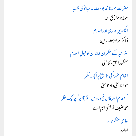
حضرت مولانا محمد یوسف لدھیانوی شہیدؒ
مولانا مشتاق احمد
اکیسویں صدی اور اسلام
ڈاکٹر مراد ہوف مین
تنزانیہ کے حکمران خاندان کا قبولِ اسلام
منظور الحق، کامٹی
اقوامِ متحدہ کی تاریخ پر ایک نظر
مولانا سخی داد خوستی
’’معالم العرفان فی دروس القرآن‘‘ پر ایک نظر
محمد حنیف قریشی ایم اے
عالمی منظر نامہ
ادارہ