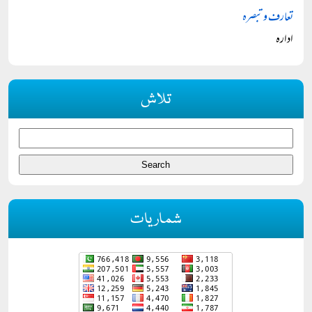
تعارف و تبصرہ
ادارہ
تلاش
شماریات