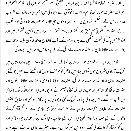
کیا اور حضرت مولانا قاضی احمد الدین صاحب جہلمیؒ سے تعلیم شروع کی۔ قاسم العلوم و
الخیرات حضرت مولانا محمد قاسم صاحب نانوتویؒ سے، جو دہلی میں اجمیری دروازہ کے قریب
صدر مدرس تھے، تعلیم شروع کی۔ اور پھر دونوں حجۃ الاسلام حضرت نانوتویؒ اور قطب
الارشاد حضرت گنگوہیؒ ہم سبق ہو گئے اور بہت تھوڑے عرصہ میں کتابیں ختم کر لیں اور
حفظ قرآن پاک کی نعمتِ عظمٰی سے بہرہ ور ہوئے۔ آپ کا نکاح خدیجہ خاتون علیہا الرحمہ سے
ہوا۔ حضرت مولانا حاجی امداد اللہ صاحب مہاجر مکیؒ کے ہاتھ پر سلاسل اربعہ میں بیعت کی۔
ظالم برطانیہ کے خلاف جب رمضان المبارک ۱۲۷۳ھ، مئی ۱۸۵۷ء میں ہندوستان میں
تحریکِ آزادی شروع ہوئی تو اس جہاد میں
جس کو کم بخت مورخ غدر لکھنے سے نہیں چوکتے)
(
حضرت حاجی امداد اللہ صاحب مہاجر مکی، حضرت مولانا نانوتوی، حضرت مولانا گنگوہی اور
حضرت حافظ محمد ضامن صاحب رحمۃ اللہ تعالیٰ علیہم نے بھرپور حصہ لیا۔ موخر الذکر تو جہادِ شاملی
میں شہید ہو گئے۔ اس جہاد کی پرزور تحریک کئی وجوہ کی بنا پر ناکام ہو گئی اور سابق تینوں
حضرات کے خلاف حکومتِ برطانیہ نے وارنٹ گرفتاری جاری کیے اور گرفتار کرنے
والوں کے لیے صلہ اور انعام تجویز کیا۔ اس لیے طالبِ دنیا لوگ ان کی تلاش میں ساعی اور
ان کو گرفتار کروانے کی تگ و دو میں سرگرداں رہے۔ حضرت حاجی صاحبؒ اپنے مرید