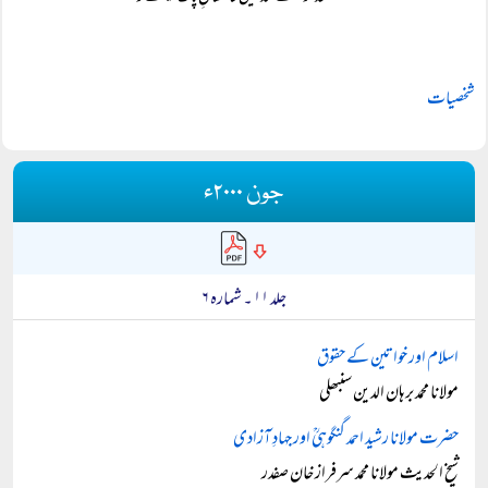
شخصیات
جون ۲۰۰۰ء
جلد ۱۱ ۔ شمارہ ۶
اسلام اور خواتین کے حقوق
مولانا محمد برہان الدین سنبھلی
حضرت مولانا رشید احمد گنگوہیؒ اور جہادِ آزادی
شیخ الحدیث مولانا محمد سرفراز خان صفدر