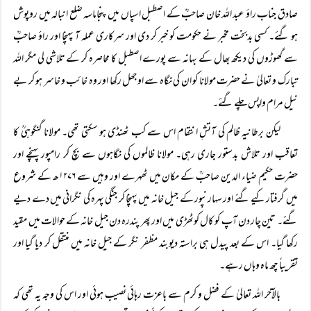
صادق جناب راؤ عبد اللہ خان صاحبؒ کے اصطبل اسپاں میں پنجاماسہ ضلع انبالہ میں روپوش
ہو گئے۔ کسی بدبخت مخبر نے حکومت کو خبر کر دی اور سرکاری عملہ آ پہنچا اور راؤ صاحبؒ
سے گھوڑوں کی دیکھ بھال کے بہانہ سے پورے اصطبل کا محاصرہ کر کے تلاشی لی مگر اللہ
تبارک و تعالیٰ نے حضرت مولانا کو ان کی نگاہ سے اوجھل رکھا اور وہ خائب و خاسر ہو کر بے
نیل مرام واپس چلے گئے۔
لیکن برطانیہ ظالم کی آتشِ انتقام اس سے کب ٹھنڈی ہو سکتی تھی۔ مولانا گنگوہیؒ کا
تعاقب اور تلاش بدستور جاری رہی۔ مولانا ظالموں کی نگاہوں سے بچ کر رامپور پہنچے اور
حضرت حکیم ضیاء الدین صاحبؒ کے مکان میں ٹھہرے اور وہیں سے ۱۲۷۶ھ کے شروع
میں گرفتار کیے گئے اور سہارنپور کے جیل خانہ میں پہنچا کر جنگی پہرہ کی نگرانی میں دے دیے
گئے۔ تین چار دن آپ کو کال کوٹھڑی میں اور پھر پندرہ دن جیل خانہ کے حوالات میں مقید
رکھا گیا۔ اس کے بعد پیدل ہی براستہ دیوبند مظفر نگر کے جیل خانہ میں منتقل کر دیا گیا اور
تقریباً چھ ماہ وہاں رہے۔
بالآخر اللہ تعالیٰ کے فضل و کرم سے باعزت رہائی نصیب ہوئی اور اس کی وجہ یہ تھی کہ