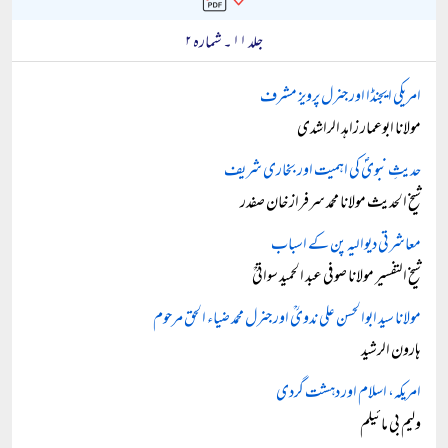
جلد ۱۱ ۔ شمارہ ۲
امریکی ایجنڈا اور جنرل پرویز مشرف
مولانا ابوعمار زاہد الراشدی
حدیثِ نبویؐ کی اہمیت اور بخاری شریف
شیخ الحدیث مولانا محمد سرفراز خان صفدر
معاشرتی دیوالیہ پن کے اسباب
شیخ التفسیر مولانا صوفی عبد الحمید سواتیؒ
مولانا سید ابوالحسن علی ندویؒ اور جنرل محمد ضیاء الحق مرحوم
ہارون الرشید
امریکہ، اسلام اور دہشت گردی
ولیم بی مائیلم