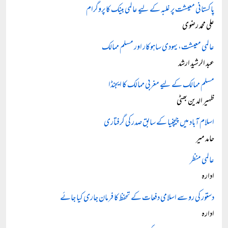
پاکستانی معیشت پر غلبہ کے لیے عالمی بینک کا پروگرام
علی محمد رضوی
عالمی معیشت، یہودی ساہوکار اور مسلم ممالک
عبد الرشید ارشد
مسلم ممالک کے لیے مغربی ممالک کا ایجنڈا
ظہیر الدین بھٹی
اسلام آباد میں چیچنیا کے سابق صدر کی گرفتاری
حامد میر
عالمی منظر
ادارہ
دستور کی رو سے اسلامی دفعات کے تحفظ کا فرمان جاری کیا جائے
ادارہ