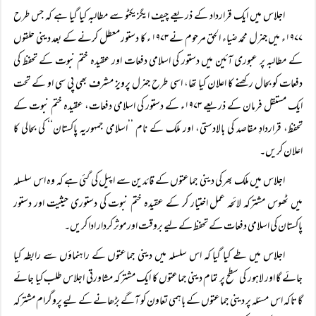
اجلاس میں ایک قرارداد کے ذریعے چیف ایگزیکٹو سے مطالبہ کیا گیا ہے کہ جس طرح
۱۹۷۷ء میں جنرل محمد ضیاء الحق مرحوم نے ۱۹۷۳ء کا دستور معطل کرنے کے بعد دینی حلقوں
کے مطالبہ پر عبوری آئین میں دستور کی اسلامی دفعات اور عقیدہ ختم نبوت کے تحفظ کی
دفعات کو بحال رکھنے کا اعلان کیا تھا، اسی طرح جنرل پرویز مشرف بھی پی سی او کے تحت
ایک مستقل فرمان کے ذریعے ۱۹۷۳ء کے دستور کی اسلامی دفعات، عقیدہ ختم نبوت کے
تحفظ، قراردادِ مقاصد کی بالادستی، اور ملک کے نام ’’اسلامی جمہوریہ پاکستان‘‘ کی بحالی کا
اعلان کریں۔
اجلاس میں ملک بھر کی دینی جماعتوں کے قائدین سے اپیل کی گئی ہے کہ وہ اس سلسلہ
میں ٹھوس مشترکہ لائحہ عمل اختیار کر کے عقیدہ ختم نبوت کی دستوری حیثیت اور دستور
پاکستان کی اسلامی دفعات کے تحفظ کے لیے بروقت اور موثر کردار ادا کریں۔
اجلاس میں طے کیا گیا کہ اس سلسلہ میں دینی جماعتوں کے راہنماؤں سے رابطہ کیا
جائے گا اور لاہور کی سطح پر تمام دینی جماعتوں کا ایک مشترکہ مشاورتی اجلاس طلب کیا جائے
گا تاکہ اس مسئلہ پر دینی جماعتوں کے باہمی تعاون کو آگے بڑھانے کے لیے پروگرام مشترکہ