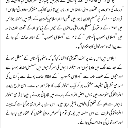
ہیومن رائٹس فاؤنڈیشن آف پاکستان کے چیئرمین چوہدری ظفر اقبال ایڈووکیٹ ہائی
کورٹ کی دعوت پر مختلف دینی راہنماؤں اور ماہرینِ قانون کا ایک مشترکہ مشاورتی اجلاس ۶
فروری ۲۰۰۰ء کو نیو مسلم ٹاؤن لاہور میں مجلسِ احرارِ اسلام پاکستان کے دفتر میں منعقد ہوا جس
میں ۱۹۷۳ء کے دستور کی معطلی اور اعلیٰ عدالتوں کے ججوں کے پی سی او کے تحت حلف نامہ
میں ’’اسلامی جمہوریہ پاکستان‘‘ کے نام سے ’’اسلامی جمہوریہ‘‘ کے الفاظ حذف کیے جانے
سے پیدا شدہ صورتحال کا جائزہ لیا گیا۔
اجلاس میں اس بات پر سخت تشویش کا اظہار کیا گیا کہ دستورِ پاکستان کے معطل ہونے
کے بعد سے ملک میں قادیانیوں اور سیکولر لابیوں کی سرگرمیوں میں مسلسل اضافہ ہو رہا ہے
اور ججوں کے حلف نامہ سے ’’اسلامی جمہوریہ‘‘ کے الفاظ حذف ہونے سے پاکستان کی
اسلامی نظریاتی حیثیت مشکوک ہو کر ایک سیکولر ملک کا تاثر ابھر رہا ہے۔ اسی طرح چیف
ایگزیکٹو کی حکومت میں شامل بعض افراد کے بارے میں قادیانی ہونے یا بین الاقوامی سیکولر
لابیوں سے ان کے تعلق کی افواہیں پھیل رہی ہیں۔ اس لیے یہ ضروری ہو گیا ہے کہ چیف
ایگزیکٹو کی طرف سے اس سلسلہ میں پوری قوم بالخصوص دینی حلقوں کو اعتماد میں لیا جائے
اور صورتحال کی وضاحت کی جائے۔