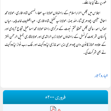
طور پر طے کیا جا سکے۔
اجلاس میں مجلسِ احرارِ اسلام کے راہنماؤں مولانا سید عطاء المہیمن شاہ بخاری، مولانا محمد
اسحاق سلیمی، چودھری ثناء اللہ بھٹہ، مولانا سید کفیل شاہ بخاری، عبد اللطیف خالد چیمہ، میاں
اویس احمد، عالمی مجلسِ تحفظِ ختم نبوت کے مرکزی راہنما مولانا محمد اسماعیل شجاع آبادی اور
پاکستان شریعت کونسل کے راہنماؤں مولانا زاہد الراشدی اور مولانا قاری جمیل الرحمٰن اختر
کے علاوہ ممتاز قانون دان چودھری نذیر احمد غازی ایڈووکیٹ اور ملک رب نواز ایڈووکیٹ
نے بھی شرکت کی۔
اخبار و آثار
فروری ۲۰۰۰ء