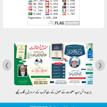
❮
❯
بذریعہ واٹس ایپ معلومات کے حصول کے لیے کتاب کے سرورق پر کلک کیجیے