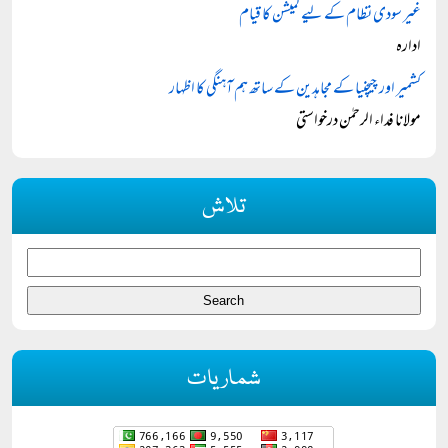
غیر سودی نظام کے لیے کمیشن کا قیام
ادارہ
کشمیر اور چیچنیا کے مجاہدین کے ساتھ ہم آہنگی کا اظہار
مولانا فداء الرحمٰن درخواستی
تلاش
شماریات