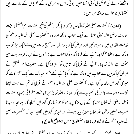
دیکھنے والے کی خوشی کی کوئی انتہا نہیں ہوتی۔ اس دوسری مد کے خوابوں کے بارے میں
اختصارًا چند حوالے ملاحظہ فرمائیں:
(الف) آنحضرت صلی اللہ تعالیٰ علیہ وآلہ و بارک وسلم کی چچی حضرت ام الفضل بنت
الحارث رضی اللہ تعالیٰ عنہا نے ایک خواب دیکھا اور وہ آنحضرت صلی اللہ علیہ وسلم کی
خدمت اقدس میں حاضر ہوئیں اور عرض کیا کہ یارسول اللہ! آج رات میں نے ایک برا خواب
دیکھا ہے
حلما منکرا)۔ آپؐ نے فرمایا کہ وہ کیا خواب ہے؟ انہوں نے فرمایا کہ وہ بہت ہی
(
سخت ہے
انہ شدید)۔ آپؐ نے فرمایا کہ بتائیں تو سہی وہ کیا ہے۔ حضرت ام الفضلؓ نے
(
عرض کیا کہ میں نے خواب میں دیکھا ہے کہ گویا آپؐ کے جسم مبارک سے ایک ٹکڑا کاٹ کر
میری گود میں رکھ دیا گیا ہے۔ آنحضرت صلی اللہ علیہ وسلم نے فرمایا کہ تم نے بہت اچھا
خواب دیکھا ہے
اس کی تعبیر یہ ہے) کہ ان شاء اللہ تعالیٰ میری لخت جگر بیٹی
سیدہ حضرت
(
(
فاطمہ رضی اللہ تعالیٰ عنہا) کے ہاں لڑکا پیدا ہو گا جو تمہاری گود میں کھیلے گا۔ چنانچہ
سیدنا
(
حضرت حسین رضی اللہ تعالیٰ عنہ) پیدا ہوئے اور میری گود میں کھیلے جیسا کہ آنحضرت صلی
اللہ علیہ وسلم نے ارشاد فرمایا تھا
مشکوٰۃ ج ۲ ص ۵۷۲ اصح المطابع)
(