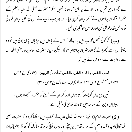
ملاحظہ کیجئے کہ بظاہر کس قدر برا خواب تھا کہ خود حضرت ام الفضل رضی اللہ تعالیٰ عنہا اس
سے گبھرا رہی تھیں اور بتلانے پر بھی آمادہ نہ تھیں مگر آنحضرت صلی اللہ علیہ وسلم کے
مکرر استفسار پر انہوں نے آخر بیان کر ہی دیا، اور پھر جب آپؐ نے اس کی تعبیر بیان فرمائی
تو وہ کس قدر خوش کن اور خالص خوشخبری تھی۔
(ب) اگر کوئی شخص خواب میں یہ دیکھے کہ اس کے پاؤں میں بیڑیاں پڑی ہوئی ہیں تو وہ
یقیناً اس سے گبھرائے گا اور ضرور پریشان ہو گا۔ لیکن سیدنا حضرت ابو ہریرہ رضی اللہ عنہ
سے روایت ہے، وہ فرماتے ہیں کہ
احب القید و اکرہ الغل والقید ثبات فی الدین۔
(بخاری ج ۲ ص
۱۰۳۹ ۔ مسلم ج ۲ ص ۲۴۱، واللفظ لہ ۔ مستدرک ج ۴ ص ۳۹۰)
’’میں بیڑیوں کو پسند کرتا ہوں اور گردن کے طوق کو مکروہ سمجھتا ہوں،
بیڑیاں دین کے معاملہ میں ثابت قدمی کی دلیل ہے۔‘‘
(ج) حضرت امام ابو حنیفہ رحمۃ اللہ تعالیٰ علیہ نے خواب میں دیکھا کہ وہ آنحضرت صلی
اللہ تعالیٰ علیہ وآلہ وسلم کے مزارِ اقدس پر پہنچے اور وہاں پہنچ کر مرقد مبارک کو اکھاڑا
العیاذ باللہ
(