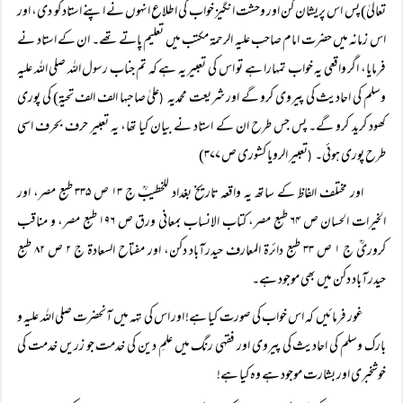
تعالیٰ) پس اس پریشان کن اور وحشت انگیز خواب کی اطلاع انہوں نے اپنے استاد کو دی، اور
اس زمانہ میں حضرت امام صاحب علیہ الرحمۃ مکتب میں تعلیم پاتے تھے۔ ان کے استاد نے
فرمایا، اگر واقعی یہ خواب تمہارا ہے تو اس کی تعبیر یہ ہے کہ تم جناب رسول اللہ صلی اللہ علیہ
وسلم کی احادیث کی پیروی کرو گے اور شریعت محمدیہ
علیٰ صاحبہا الف الف تحیۃ) کی پوری
(
کھود کرید کرو گے۔ پس جس طرح ان کے استاد نے بیان کیا تھا، یہ تعبیر حرف بحرف اسی
طرح پوری ہوئی۔
تعبیر الرویا کشوری ص ۳۷۷)
(
اور مختلف الفاظ کے ساتھ یہ واقعہ تاریخ بغداد للخطیبؒ ج ۱۳ ص ۳۳۵ طبع مصر، اور
الخیرات الحسان ص ۶۴ طبع مصر، کتاب الانساب بمعانی ورق ص ۱۹۶ طبع مصر، و مناقب
کروریؒ ج ۱ ص ۳۳ طبع دائرۃ المعارف حیدرآباد دکن، اور مفتاح السعادۃ ج ۲ ص ۸۲ طبع
حیدرآباد دکن میں بھی موجود ہے۔
غور فرمائیں کہ اس خواب کی صورت کیا ہے! اور اس کی تہہ میں آنحضرت صلی اللہ علیہ و
بارک وسلم کی احادیث کی پیروی اور فقہی رنگ میں علمِ دین کی خدمت جو زریں خدمت کی
خوشخبری اور بشارت موجود ہے وہ کیا ہے!