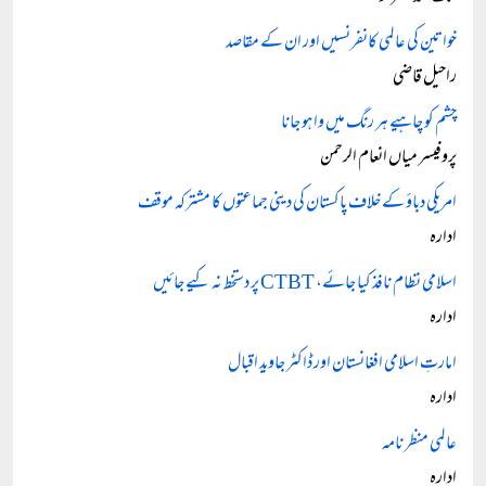
خواتین کی عالمی کانفرنسیں اور ان کے مقاصد
راحیل قاضی
چشم کو چاہیے ہر رنگ میں وا ہو جانا
پروفیسر میاں انعام الرحمن
امریکی دباؤ کے خلاف پاکستان کی دینی جماعتوں کا مشترکہ موقف
ادارہ
اسلامی نظام نافذ کیا جائے، CTBT پر دستخط نہ کیے جائیں
ادارہ
امارتِ اسلامی افغانستان اور ڈاکٹر جاوید اقبال
ادارہ
عالمی منظر نامہ
ادارہ