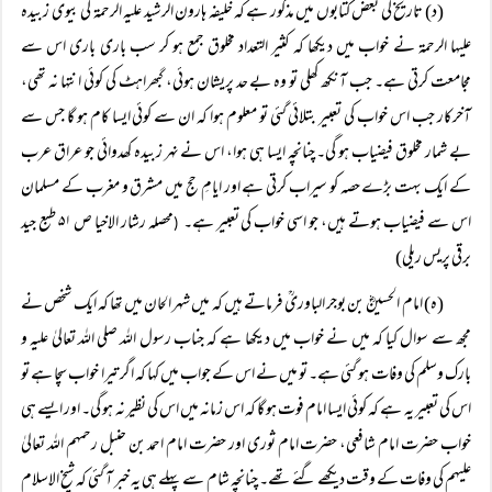
(د) تاریخ کی بعض کتابوں میں مذکور ہے کہ خلیفہ ہارون الرشید علیہ الرحمۃ کی بیوی زبیدہ
علیہا الرحمۃ نے خواب میں دیکھا کہ کثیر التعداد مخلوق جمع ہو کر سب باری باری اس سے
مجامعت کرتی ہے۔ جب آنکھ کھلی تو وہ بے حد پریشان ہوئی، گبھراہٹ کی کوئی انتہا نہ تھی،
آخرکار جب اس خواب کی تعبیر بتلائی گئی تو معلوم ہوا کہ ان سے کوئی ایسا کام ہو گا جس سے
بے شمار مخلوق فیضیاب ہو گی۔ چنانچہ ایسا ہی ہوا، اس نے نہر زبیدہ کھدوائی جو عراق عرب
کے ایک بہت بڑے حصہ کو سیراب کرتی ہے اور ایامِ حج میں مشرق و مغرب کے مسلمان
اس سے فیضیاب ہوتے ہیں، جو اسی خواب کی تعبیر ہے۔
محصلہ رشار الاخیا ص ۵۱ طبع جید
(
برقی پریس ریلی)
(ہ) امام الحسینؓ بن بوجر الباوریؒ فرماتے ہیں کہ میں شہر الحان میں تھا کہ ایک شخص نے
مجھ سے سوال کیا کہ میں نے خواب میں دیکھا ہے کہ جناب رسول اللہ صلی اللہ تعالیٰ علیہ و
بارک وسلم کی وفات ہو گئی ہے۔ تو میں نے اس کے جواب میں کہا کہ اگر تیرا خواب سچا ہے تو
اس کی تعبیر یہ ہے کہ کوئی ایسا امام فوت ہو گا کہ اس زمانہ میں اس کی نظیر نہ ہو گی۔ اور ایسے ہی
خواب حضرت امام شافعی، حضرت امام ثوری اور حضرت امام احمد بن حنبل رحمہم اللہ تعالیٰ
علیہم کی وفات کے وقت دیکھے گئے تھے۔ چنانچہ شام سے پہلے ہی یہ خبر آ گئی کہ شیخ الاسلام