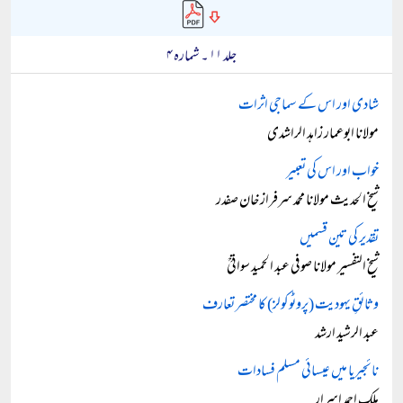
جلد ۱۱ ۔ شمارہ ۴
شادی اور اس کے سماجی اثرات
مولانا ابوعمار زاہد الراشدی
خواب اور اس کی تعبیر
شیخ الحدیث مولانا محمد سرفراز خان صفدر
تقدیر کی تین قسمیں
شیخ التفسیر مولانا صوفی عبد الحمید سواتیؒ
وثائقِ یہودیت (پروٹوکولز) کا مختصر تعارف
عبد الرشید ارشد
نائجیریا میں عیسائی مسلم فسادات
ملک احمد اسرار