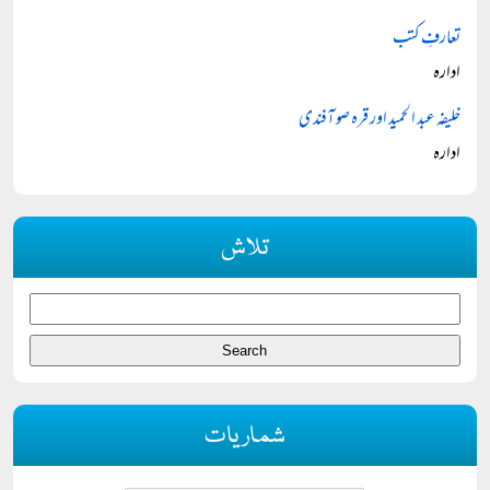
تعارفِ کتب
ادارہ
خلیفہ عبد الحمید اور قرہ صو آفندی
ادارہ
تلاش
شماریات