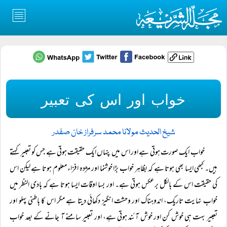
خواب اور اس کی تعبیر
شیخ الحدیث مولانا محمد سرفراز خان صفدر
خواب ایک صورت ہوتی ہے اور اس میں پنہاں ایک حقیقت ہوتی ہے جس کو تعبیر کہتے
ہیں۔ کبھی ایسا بھی ہوتا ہے کہ بظاہر خواب بڑا خوشنما اور مژدہ افزاء معلوم ہوتا ہے لیکن اس
کی حقیقت اس کے بالکل برعکس ہوتی ہے۔ اور بسا اوقات ایسا ہوتا ہے کہ بادی النظر میں
خواب نہایت تاریک، اندوہناک اور وحشت انگیز دکھائی دیتا ہے مگر اس کا باطنی پہلو اور
تعبیر بہت ہی خوش کن اور خوش آئند ہوتی ہے، اور تعبیر سامنے آ جانے کے بعد خواب