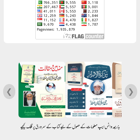
❮
❯
بذریعہ واٹس ایپ معلومات کے حصول کے لیے کتاب کے سرورق پر کلک کیجیے