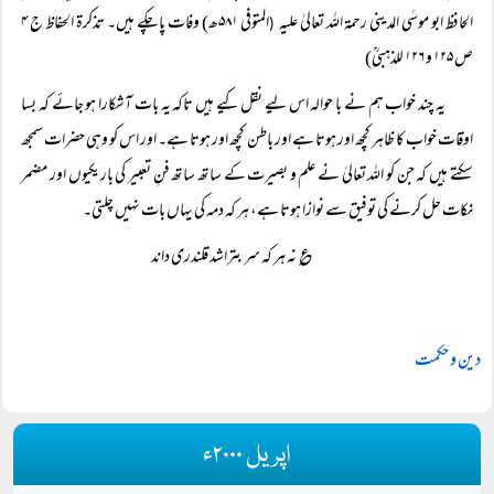
الحافظ ابو موسٰی المدینی رحمۃ اللہ تعالیٰ علیہ
المتوفی ۵۸۱ھ) وفات پا چکے ہیں۔ تذکرۃ الحفاظ ج ۴
(
ص ۱۲۵ و ۱۲۶ للذہبیؒ)
یہ چند خواب ہم نے با حوالہ اس لیے نقل کیے ہیں تاکہ یہ بات آشکارا ہو جائے کہ بسا
اوقات خواب کا ظاہر کچھ اور ہوتا ہے اور باطن کچھ اور ہوتا ہے۔ اور اس کو وہی حضرات سمجھ
سکتے ہیں کہ جن کو اللہ تعالیٰ نے علم و بصیرت کے ساتھ ساتھ فنِ تعبیر کی باریکیوں اور مضمر
نکات حل کرنے کی توفیق سے نوازا ہوتا ہے، ہر کہ دمہ کی یہاں بات نہیں چلتی۔
؏ نہ ہر کہ سر بتراشد قلندری داند
دین و حکمت
اپریل ۲۰۰۰ء