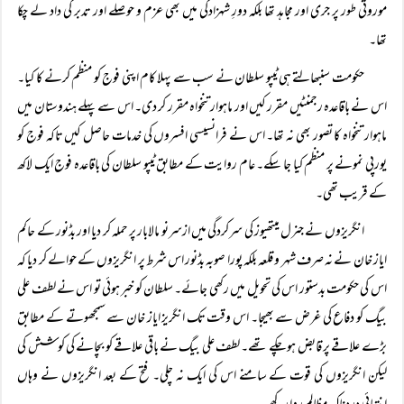
موروثی طور پر جری اور مجاہد تھا بلکہ دورِ شہزادگی میں بھی عزم و حوصلے اور تدبر کی داد لے چکا
تھا۔
حکومت سنبھالتے ہی ٹیپو سلطان نے سب سے پہلا کام اپنی فوج کو منظم کرنے کا کیا۔
اس نے باقاعدہ رجمنٹیں مقرر کیں اور ماہوار تنخواہ مقرر کر دی۔ اس سے پہلے ہندوستان میں
ماہوار تنخواہ کا تصور بھی نہ تھا۔ اس نے فرانسیسی افسروں کی خدمات حاصل کیں تاکہ فوج کو
یورپی نمونے پر منظم کیا جا سکے۔ عام روایت کے مطابق ٹیپو سلطان کی باقاعدہ فوج ایک لاکھ
کے قریب تھی۔
انگریزوں نے جنرل میتھیوز کی سرکردگی میں ازسرنو مالابار پر حملہ کر دیا اور بڈنور کے حاکم
ایاز خان نے نہ صرف شہر و قلعہ بلکہ پورا صوبہ بڈنور اس شرط پر انگریزوں کے حوالے کر دیا کہ
اس کی حکومت بدستور اس کی تحویل میں رکھی جائے۔ سلطان کو خبر ہوئی تو اس نے لطف علی
بیگ کو دفاع کی غرض سے بھیجا۔ اس وقت تک انگریز ایاز خان سے سمجھوتے کے مطابق
بڑے علاقے پر قابض ہو چکے تھے۔ لطف علی بیگ نے باقی علاقے کو بچانے کی کوشش کی
لیکن انگریزوں کی قوت کے سامنے اس کی ایک نہ چلی۔ فتح کے بعد انگریزوں نے وہاں