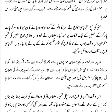
گولہ باری شروع کرا دی۔ سلطان کی فوج نے اس گولہ باری کا پوری مستعدی سے جواب
دیا۔ مگر سلطانی وزراء غداری کی قسم کھائے بیٹھے تھے، انہوں نے گولہ بارود میں مٹی اور سن
ملوا دیا۔
مئی کی صبح انگریزی افواج نے سرنگا پٹم کے گرد موجود دریائے کاویری کا دو سو گز پاٹ
پار کر کے فصیل کے ایک شگاف پر حملہ کیا۔ سلطان نے خود وہاں دفاعی فوج متعین کی تھی
مگر عین اس وقت پورینا نے محافظ فوج کو تنخواہ تقسیم کرنے کے بہانے بلا لیا۔ یوں انگریزی
فوج بلا تکلف اندر داخل ہو گئی۔
دوپہر کا وقت تھا ٹیپو سلطان مورچوں پر سے چکر لگا کر سائبان تلے آکر بیٹھا تھا۔ کھانا
سامنے دھرا تھا۔ ابھی لقمہ اٹھایا ہی تھا کہ ایک جاں نثار سید غفار کے شہید ہونے کی اطلاع
ملی۔ پتا چلا کہ انگریزی فوج قلعہ میں آگئی ہے۔ سلطان نے یہ کہہ کر کھانے سے ہاتھ اٹھا لیا
’’ہم بھی عنقریب جانے والے ہیں۔‘‘
اس وقت انگریزی فوج اندر آچکی تھی۔ سلطان ڈڈی دروازے کی طرف بڑھا، چند جاں
نثار اس کے ساتھ تھے۔ انہوں نے مشورہ دیا کہ قلعہ سے باہر نکل کر کسی اور مقام پر پناہ لی