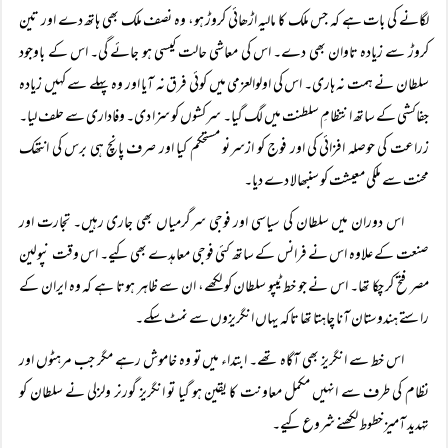
لگانے کی بات ہے کہ جس ملک کا مالیہ اڑھائی کروڑ ہو، وہ نصف ملک بھی ہاتھ دے اور تین
کروڑ سے زیادہ تاوان بھی دے۔ اس کی معاشی حالت کیسی ہو جائے گی۔ اس کے باوجود
سلطان نے ہمت نہ ہاری۔ اس کی اولوالعزمی میں کوئی فرق نہ آیا اور وہ پہلے سے کہیں زیادہ
جفاکشی کے ساتھ انتظامِ سلطنت میں لگ گیا۔ سرکشوں کو سزا دی۔ وفاداری سے حلف لیا۔
زراعت کی حوصلہ افزائی کی اور فوج کو ازسرنو مستحکم کیا اور صرف پانچ ہی برس کی انتھک
محنت سے ملکی معیشت کو سنبھالا دے دیا۔
اس دوران میں سلطان کی سیاسی اور فوجی سرگرمیاں بھی جاری رہیں۔ تجارت اور
صنعت کے علاوہ اس نے فرانس کے ساتھ کئی فوجی معاہدے بھی کیے۔ اس وقت نپولین
مصر فتح کر چکا تھا۔ اس نے جو خط ٹیپو سلطان کو لکھے، ان سے ظاہر ہوتا ہے کہ وہ ایران کے
راستے ہندوستان آنا چاہتا تھا تاکہ یہاں انگریزوں سے نمٹ سکے۔
اس خط سے انگریز بھی آگاہ تھے۔ ابتداء میں تو وہ خاموش رہے مگر جب مرہٹوں اور
نظام کی طرف سے انہیں مکمل معاونت کا یقین ہو گیا تو انگریز گورنر ولزلی نے سلطان کو
تہدید آمیز خطوط لکھنے شروع کیے۔