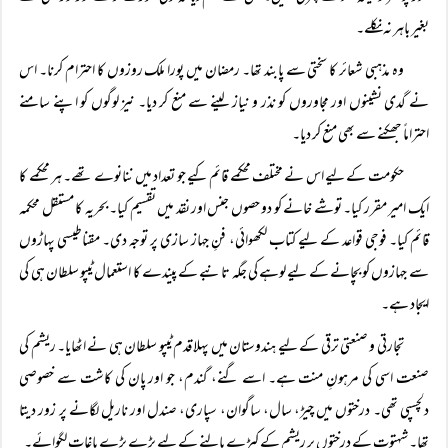
بغیر باہر نہ نکلے۔
وہ مذہبی شعائر کا سختی سے پابند تھا۔ رمضان میں پورا ملک روزوں کا احترام کرنا۔ اس
نے گدی نشینوں اور مجاوروں کو نذر و نیاز لینے سے منع کر دیا۔ نیز لوگوں کو اپنے سامنے
احتراماً‌ جھکنے سے بھی منع کر دیا۔
حکومت کے لیے اس نے مختلف محکمے قائم کیے جو تعداد میں ننانوے تھے۔ ہر محکمے کا
ایک امیر مقرر کیا۔ توشے خانے کو دو حصوں جنس اور نقد میں تقسیم کیا۔ بحریہ کا مستقل محکمہ
قائم کیا۔ فوجی قواعد کے لیے کتاب لکھوائی، فنِ جہاز سازی پر توجہ دی۔ مقناطیسی پہاڑوں
سے جہازوں کو بچانے کے لیے لوہے کی جگہ تانبے کے پیندے کا استعمال ٹیپو سلطان ہی کی
ایجاد ہے۔
تجارتی و صنعتی ترقی کے لیے ہندوستان میں پہلا قدم ٹیپو سلطان ہی نے اٹھایا۔ ریشم کی
صنعت اسی کی مرہونِ منت ہے۔ اسے گنے، گندم، جو اور پان کی کاشت سے خصوصی
دلچسپی تھی۔ درختوں میں چیڑ، سال، ساگوان، سپاری، صندل اور ناریل لگانے پر زور دیتا
تھا۔ شہتوت کے درختوں پر ریشم کے کیڑے پالنے کے لیے بڑے بڑے باغات لگوائے۔