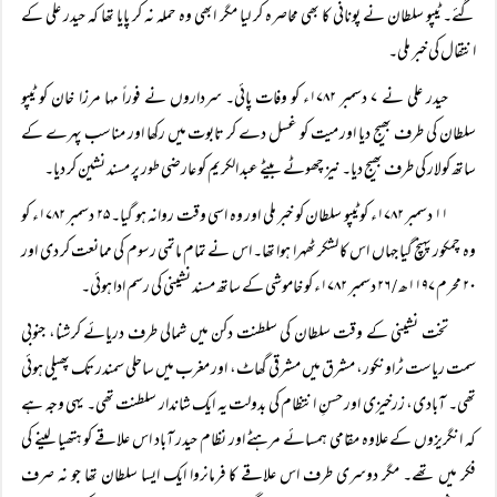
گئے۔ ٹیپو سلطان نے پونانی کا بھی محاصرہ کر لیا مگر ابھی وہ حملہ نہ کر پایا تھا کہ حیدر علی کے
انتقال کی خبر ملی۔
حیدر علی نے ۷ دسمبر ۱۷۸۲ء کو وفات پائی۔ سرداروں نے فوراً‌ مہا مرزا خان کو ٹیپو
سلطان کی طرف بھیج دیا اور میت کو غسل دے کر تابوت میں رکھا اور مناسب پہرے کے
ساتھ کولار کی طرف بھیج دیا۔ نیز چھوٹے بیٹے عبد الکریم کو عارضی طور پر مسند نشین کر دیا۔
۱۱ دسمبر ۱۷۸۲ء کو ٹیپو سلطان کو خبر ملی اور وہ اسی وقت روانہ ہو گیا۔ ۲۵ دسمبر ۱۷۸۲ء کو
وہ چمکور پہنچ گیا جہاں اس کا لشکر ٹھہرا ہوا تھا۔ اس نے تمام ماتمی رسوم کی ممانعت کر دی اور
۲۰ محرم ۱۱۹۷ھ / ۲۶ دسمبر ۱۷۸۲ء کو خاموشی کے ساتھ مسند نشینی کی رسم ادا ہوئی۔
تخت نشینی کے وقت سلطان کی سلطنت دکن میں شمالی طرف دریائے کرشنا، جنوبی
سمت ریاست ٹراونکور، مشرق میں مشرقی گھاٹ، اور مغرب میں ساحلی سمندر تک پھیلی ہوئی
تھی۔ آبادی، زرخیزی اور حسنِ انتظام کی بدولت یہ ایک شاندار سلطنت تھی۔ یہی وجہ ہے
کہ انگریزوں کے علاوہ مقامی ہمسائے مرہٹے اور نظام حیدر آباد اس علاقے کو ہتھیا لینے کی
فکر میں تھے۔ مگر دوسری طرف اس علاقے کا فرمانروا ایک ایسا سلطان تھا جو نہ صرف