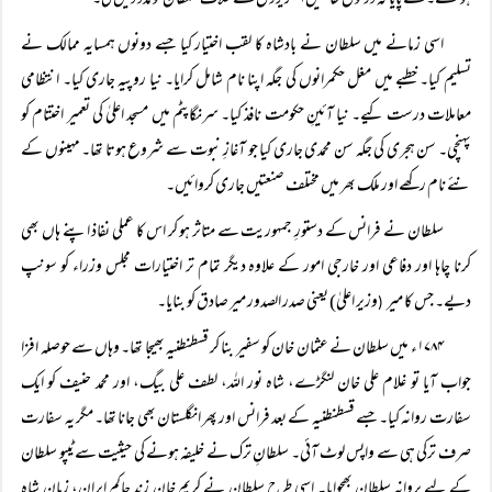
ہو گئے۔ طے پایا کہ دونوں طاقتیں انگریزوں کے خلاف سلطان کو مدد دیں گی۔
اسی زمانے میں سلطان نے بادشاہ کا لقب اختیار کیا جسے دونوں ہمسایہ ممالک نے
تسلیم کیا۔ خطبے میں مغل حکمرانوں کی جگہ اپنا نام شامل کرایا۔ نیا روپیہ جاری کیا۔ انتظامی
معاملات درست کیے۔ نیا آئینِ حکومت نافذ کیا۔ سرنگاپٹم میں مسجد اعلیٰ کی تعمیر اختتام کو
پہنچی۔ سن ہجری کی جگہ سن محمدی جاری کیا جو آغازِ نبوت سے شروع ہوتا تھا۔ مہینوں کے
نئے نام رکھے اور ملک بھر میں مختلف صنعتیں جاری کروائیں۔
سلطان نے فرانس کے دستورِ جمہوریت سے متاثر ہو کر اس کا عملی نفاذ اپنے ہاں بھی
کرنا چاہا اور دفاعی اور خارجی امور کے علاوہ دیگر تمام تر اختیارات مجلس وزراء کو سونپ
دیے۔ جس کا میر
وزیر اعلیٰ) یعنی صدر الصدور میر صادق کو بنایا۔
(
۱۷۸۴ء میں سلطان نے عثمان خان کو سفیر بنا کر قسطنطنیہ بھیجا تھا۔ وہاں سے حوصلہ افزا
جواب آیا تو غلام علی خان لنگڑے، شاہ نور اللہ، لطف علی بیگ، اور محمد حنیف کو ایک
سفارت روانہ کیا۔ جسے قسطنطنیہ کے بعد فرانس اور پھر انگلستان بھی جانا تھا۔ مگر یہ سفارت
صرف ترکی ہی سے واپس لوٹ آئی۔ سلطانِ ترک نے خلیفہ ہونے کی حیثیت سے ٹیپو سلطان
کے لیے پروانہ سلطان بھجوایا۔ اسی طرح سلطان نے کریم خان زند حاکمِ ایران، زمان شاہ