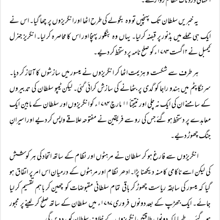
انتہائی دردناک مظالم روا رکھے۔
یہ خبریں سلطان تک پہنچیں تو وہ بگولے کی طرح اٹھا اور انگریزوں پر چھا گیا۔ اس نے
ایک ہی حملے میں بڈنور پر قبضہ کر لیا۔ یہاں وہ بنگلور پہنچا اور اس کا محاصرہ کر لیا۔ انگریز جنرل
کیمبل نے ۲ اگست ۱۷۸۳ء کو صلح نامہ پر دستخط کر دیے۔
ہر طرف سے شکست و ہزیمت اٹھا کر انگریزوں نے میسور میں سازشوں کا آغاز کر دیا۔
سرنگاپٹم میں ہندو راجا کو گدی پر بٹھانے کی سازش کرائی گئی۔ لیکن ٹیپو سلطان کی تدبیروں
کے سامنے ان کی ایک نہ چلی اور نتیجتاً‌ ۱۱ مارچ ۱۷۸۴ء کو انگریزوں اور سلطان کے مابین ایک
معاہدے پر دستخط ہو گئے جس کی رو سے فریقین نے مفتوحہ علاقے واپس کر دیے اور اسیرانِ
جنگ چھوڑ دیے۔
انگریزوں سے فارغ ہو کر سلطان نے مرہٹوں اور نظام کے ساتھ اتحاد کی ہر کوشش
کی لیکن اسے ناکامی کا منہ دیکھنا پڑا۔ ادھر نظام اور مرہٹوں کے درمیان اس امر پر اتفاق ہو
گیا کہ میسور کی سابقہ ریاست چھوڑ کر باقی تمام سلطانی مقبوضات کو چھین کر باہم تقسیم کر لیا
جائے۔ ایک جھڑپ کے بعد دونوں فروری ۱۷۸۷ء میں سلطان کے ساتھ صلح کر لینے پر مجبور