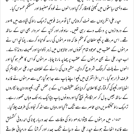
سے دیسی ریاستوں میں کمپنی کا وقار گر گیا اور انہوں نے خود کو مضبوط اور مستحکم محسوس کیا۔
حیدر علی انگریزوں سے نمٹ کر واپس آیا تو مرہٹہ فوجیں ترمبک راؤ کی قیادت میں میسور
کے دروازوں پر دستک دے رہی تھیں۔ ساونور اور کڑپہ کے سردار بھی ان کے ساتھ
تھے۔ اس مرحلے پر ٹیپو سلطان کو حکم ملا کہ وہ مرہٹوں کی رسد کو تباہ کرے۔ چنانچہ اس نے
مرہٹوں کے عقب میں موجود تمام کنوؤں اور تالابوں میں زہر ڈلوا دیا اور کھیت رونڈ ڈالے۔
اب حیدر علی نے بھی مرہٹوں کے عقب پر چھاپہ مارنا چاہا۔ مرہٹوں کو اس کا علم ہو گیا اور
انہوں نے پلٹ کر جنگ شروع کر دی۔ مشیروں کی رائے کے خلاف حیدر علی سرنگا پٹم کی
طرف فرار ہو گیا۔ اس افراتفری میں ٹیپو اپنے باپ سے جدا ہو گیا جس سے مرہٹوں نے فائدہ
اٹھایا اور ٹیپو کی گرفتاری کا اعلان کر دیا جبکہ حقیقت اس کے برعکس تھی۔ ٹیپو دو دن جانثاروں
کے ساتھ بھیس بدل کر سرنگا پٹم پہنچ گیا اور دونوں باپ بیٹا ایک ماہ تک وہاں محصور رہے۔
ترمبک راؤ تینتیسویں دن محاصرے سے تنگ آگیا اور وہاں سے اٹھ کر نجاور کی طرف چلا گیا۔
۱۷۷۲ء میں مرہٹوں کے پیشوا مادھو راؤ کی وفات کے بعد دربار پونا کی اندرونی کشمکش
سے فائدہ اٹھاتے ہوئے حیدر علی نے دریائے تنگ بھدر اور کرشنا کے درمیانی علاقے