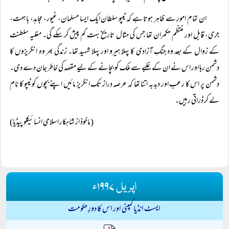
ان تمام امور سے ظاہر ہوتا ہے کہ ٹیپو سلطان ایک ایسا مسلمان، غیور، مجاہد، باہمت،
جری، قابل اور منتظم حکمران تھا جس کی مثال تاریخ بہت کم پیش کر سکے گی۔ مغلیہ سلطنت
کے زوال کے بعد وہ جنگِ آزادی کا پہلا ہیرو اور پہلا شہید تھا۔ زندگی بھر وہ انگریزوں کا
دشمن رہا اور اس نے ان کے غلبے سے ملک کو بچانے کے لیے مقصد کی خاطر جان دے دی۔
دشمن پر اس کا رعب اور دبدبہ اتنا تھا کہ عرصہ دراز تک انگریز مائیں اپنے بچوں کو ٹیپو کا نام
لے کر ڈراتی رہیں۔
(ماخوذ از شاہکار اسلامی انسائیکلو پیڈیا)
اپریل ۱۹۹۷ء
ایسٹ انڈیا کمپنی اور اس کا دورِِ حکومت