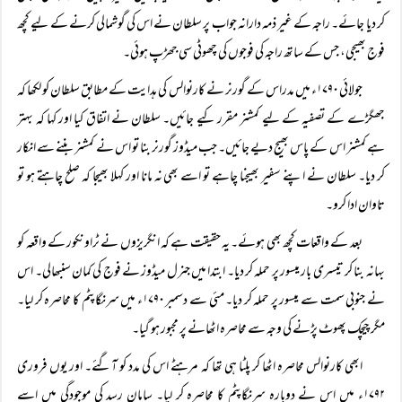
کر دیا جائے۔ راجہ کے غیر ذمہ دارانہ جواب پر سلطان نے اس کی گوشمالی کرنے کے لیے کچھ
فوج بھیجی، جس کے ساتھ راجہ کی فوجوں کی چھوٹی سی جھڑپ ہوئی۔
جولائی ۱۷۹۰ء میں مدراس کے گورنر نے کارنوالس کی ہدایت کے مطابق سلطان کو لکھا کہ
جھگڑے کے تصفیہ کے لیے کمشنر مقرر کیے جائیں۔ سلطان نے اتفاق کیا اور کہا کہ بہتر
ہے کمشنر اس کے پاس بھیج دیے جائیں۔ جب میڈوز گورنر بنا تو اس نے کمشنر بننے سے انکار
کر دیا۔ سلطان نے اپنے سفیر بھیجنا چاہے تو اسے بھی نہ مانا اور کہلا بھیجا کہ صلح چاہتے ہو تو
تاوان ادا کرو۔
بعد کے واقعات کچھ بھی ہوئے۔ یہ حقیقت ہے کہ انگریزوں نے ٹراونکور کے واقعہ کو
بہانہ بنا کر تیسری بار میسور پر حملہ کر دیا۔ ابتدا میں جنرل میڈوز نے فوج کی کمان سنبھالی۔ اس
نے جنوبی سمت سے میسور پر حملہ کر دیا۔ مئی سے دسمبر ۱۷۹۰ء میں سرنگاپٹم کا محاصرہ کر لیا۔
مگر چیچک پھوٹ پڑنے کی وجہ سے محاصرہ اٹھانے پر مجبور ہو گیا۔
ابھی کارنوالس محاصرہ اٹھا کر پلٹا ہی تھا کہ مرہٹے اس کی مدد کو آگئے۔ اور یوں فروری
۱۷۹۲ء میں اس نے دوبارہ سرنگاپٹم کا محاصرہ کر لیا۔ سامانِ رسد کی موجودگی میں اسے