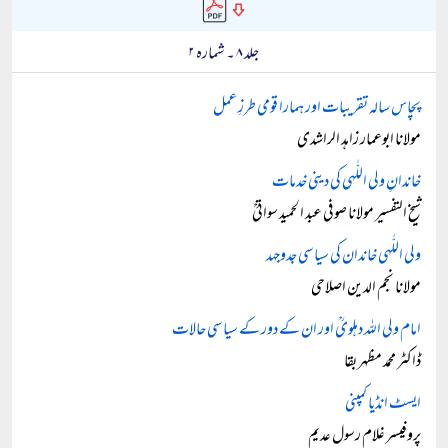
جلد ۸ ۔ شمارہ ۲
پچاس سالہ تقریبات اور ہمارا قومی طرزِ عمل
مولانا ابوعمار زاہد الراشدی
خاندانِ ولی اللّٰہی کی دینی خدمات
شیخ التفسیر مولانا صوفی عبد الحمید سواتیؒ
ولی اللّٰہی خاندان کی سیاسی جدوجہد
مولانا نجم الدین اصلاحی
امام ولی اللہ دہلویؒ اور ان کے دور کے سیاسی حالات
ڈاکٹر محمد مظہر بقا
ایسٹ انڈیا کمپنی
پروفیسر غلام رسول عدیم