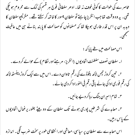
محاصرے کی طوالت کا کوئی خوف نہ تھا۔ ادھر سلطانی فوج ہر قسم کی کمک سے محروم ہو چکی
تھی۔ یہ وہ وقت تھا جب انگریز چاہتے تو سلطان میسور کا خاتمہ کر سکتے تھے۔ مگر ٹیپو سلطان کا
دبدبہ ان پر اس قدر طاری ہو چکا تھا کہ مسلمانوں کو مصالحت کا پابند بنانے ہی میں عافیت
سمجھی۔
اس مصالحت میں طے پایا کہ:
ا۔ سلطان نصف سلطنت اتحادیوں
انگریز، مرہٹے اور نظام) کے حوالے کر دے۔
(
۲۔ تین کروڑ تیس لاکھ پگوڈے کی رقم تاوان دے۔ اس میں سے ایک کروڑ پینسٹھ لاکھ
کی رقم فوری ادا کی جائے باقی رقم فی الفور ادا کر دی جائے۔
۳۔ تمام اسیرانِ جنگ رہا کر دیے جائیں۔
۴۔ معاہدے کی شرطیں پوری ہونے تک سلطان کے دو بیٹے بطور یرغمال اتحادیوں
کے پاس رہیں۔
اس معاہدے سے سلطان پر سیاسی، معاشی اور انتظامی طور پر سخت ضرب لگی۔ اندازہ