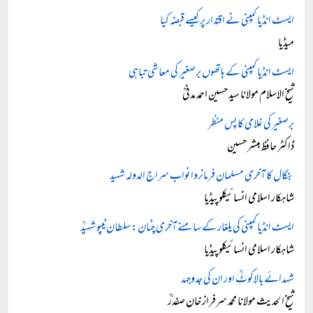
ایسٹ انڈیا کمپنی نے اقتدار پر کیسے قبضہ کیا
میڈیا
ایسٹ انڈیا کمپنی کے ہاتھوں برصغیر کی معاشی تباہی
شیخ الاسلام مولانا سید حسین احمد مدنیؒ
برصغیر کی غلامی کا پس منظر
ڈاکٹر حافظ مبشر حسین
بنگال کا آخری مسلمان فرمانروا نواب سراج الدولہ شہید
شاہکار اسلامی انسائیکلوپیڈیا
ایسٹ انڈیا کمپنی کی یلغار کے سامنے آخری چٹان: سلطان ٹیپو شہیدؒ
شاہکار اسلامی انسائیکلوپیڈیا
شہدائے بالاکوٹؒ اور ان کی جدوجہد
شیخ الحدیث مولانا محمد سرفراز خان صفدرؒ