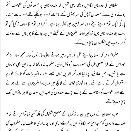
سلطان کی دوربین نگاہیں دیکھ رہی تھیں کہ ہندوستان پر مسلمانوں کی حکومت ختم
ہونے والی ہے۔ مسلمان آپس کی سرپھٹول کے باعث کمزور ہو چکے تھے اور سات سمندر
پار کی ایک قوم اپنے پنجے اس سر زمین میں گاڑ رہی ہے۔ اگر اس قوم کا مقابلہ نہ کیا گیا تو
بہت جلد ہندوستان جیسا زرخیز علاقہ انگریزوں کے قبضے میں چلا جائے گا جو یہاں سے دولت
کو ہر روپ میں انگلستان پہنچا دیں گے۔
مگر افسوس کہ سلطان اپنے محل اور دربار میں ہونے والی سازشوں کو نہ سمجھ سکا۔ بزعم
خود اس نے فرانسیسی طرز کی جمہوریت نیو ڈال دی۔ مگر یہ نہ دیکھا کہ یہ زمین بھی موزوں
ہے یا نہیں۔ میر صادق، پورنیا اور قمر الدین خاں جیسے وزراء اختیارات کو ناجائز طور پر
استعمال کرتے رہے تھے۔ وہ فوری فوائد کے لالچ میں درپردہ انگریزوں سے ملے ہوئے
تھے اور حکومت کو مناصب کے بڑے بڑے عہدوں کی امید میں سلطان کا ہر راز ان تک
پہنچا دیتے تھے۔
جب سلطان کے دل میں ان سازشوں کے متعلق شکوک کی جگہ گھیری تو اس نے تمام
عہدے داروں کو مسجد اعلیٰ سرنگاپٹم میں بلا کر وفاداری اور ایمانداری کا حلف لیا۔ مگر اب کیا