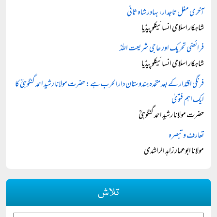
آخری مغل تاجدار، بہادر شاہ ثانی
شاہکار اسلامی انسائیکلوپیڈیا
فرائضی تحریک اور حاجی شریعت اللہؒ
شاہکار اسلامی انسائیکلوپیڈیا
فرنگی اقتدار کے بعد متحدہ ہندوستان دارالحرب ہے: حضرت مولانا رشید احمد گنگوہیؒ کا
ایک اہم فتویٰ
حضرت مولانا رشید احمد گنگوہیؒ
تعارف و تبصرہ
مولانا ابوعمار زاہد الراشدی
تلاش