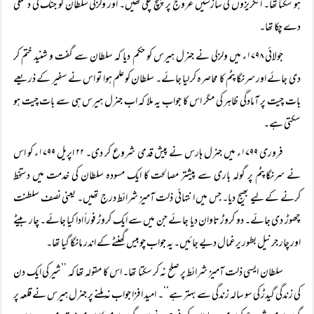
ہو سکتا تھا۔ انگریزوں کی سازشیں عروج پر پہنچ چکی تھیں۔ اور ولزلی سلطان کو جنگ کی دھمکی
دے چکا تھا۔
جولائی ۱۷۹۸ء میں ولزلی نے جنرل ہیرس کو حکم دیا کہ سلطان سے گفت و شنید ختم کر
دی جائے اور سرنگاپٹم کا محاصرہ کر لیا جائے۔ سلطان کو علم ہوا تو اس نے سفیر کے ذریعے
بات چیت پر آمادگی ظاہر کی مگر اس کا جواب یہ ملا کہ اب جنرل ہیرس ہی سے بات چیت ہو
سکتی ہے۔
فروری ۱۷۹۹ء میں جنرل ہارس نے پیش قدمی شروع کر دی۔ ۲۲ اپریل ۱۷۹۹ء کو اس
نے سرنگاپٹم پر گولہ باری سے پیشتر مصالحت کا ایک مسودہ سلطان کی خدمت میں دستخط
کرنے کے لیے بھیج دیا۔ جس میں انتہائی ذلت آمیز شرائط درج تھیں۔ یعنی نصف سلطنت
چھوڑ دی جائے۔ دو کروڑ تاوان دیا جائے جن میں سے ایک کروڑ فوراً‌ ادا کیا جائے۔ چار بیٹے
اور چار جرنیل بطور یرغمال دیے جائیں۔ یہ جواب چوبیس گھنٹے کے اندر مانگا گیا تھا۔
سلطان ایسی ذلت آمیز شرائط پر صلح نہ کر سکتا تھا۔ اس کا مقولہ تھا کہ ’’شیر کی ایک دن
کی زندگی گیدڑ کی سو سالہ زندگی سے بہتر ہے‘‘۔ امید افزا جواب نہ ملنے پر جنرل ہیرس نے قلعہ پر