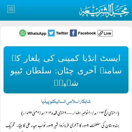
ایسٹ انڈیا کمپنی کی یلغار کے
سامنے آخری چٹان: سلطان ٹیپو
شہیدؒ
شاہکار اسلامی انسائیکلوپیڈیا
(۲۰ ذی الحج ۱۱۶۳ھ / ۲۰ نومبر ۱۷۵۰ء — ۲۹ ذی قعدہ ۱۲۱۳ھ / ۴ مئی ۱۷۹۹ء)
ہندوستان کی سلطنت میسور کا آخری فرمانروا شیر میسور نواب حیدر علی کا بیٹا۔ تحریک