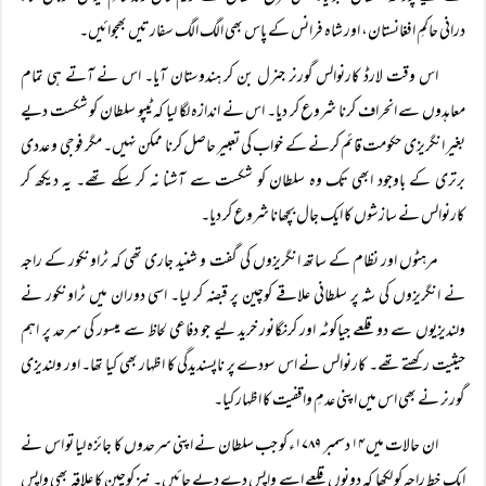
درانی حاکمِ افغانستان، اور شاہ فرانس کے پاس بھی الگ الگ سفارتیں بھجوائیں۔
اس وقت لارڈ کارنوالس گورنر جنرل بن کر ہندوستان آیا۔ اس نے آتے ہی تمام
معاہدوں سے انحراف کرنا شروع کر دیا۔ اس نے اندازہ لگا لیا کہ ٹیپو سلطان کو شکست دیے
بغیر انگریزی حکومت قائم کرنے کے خواب کی تعبیر حاصل کرنا ممکن نہیں۔ مگر فوجی و عددی
برتری کے باوجود ابھی تک وہ سلطان کو شکست سے آشنا نہ کر سکے تھے۔ یہ دیکھ کر
کارنوالس نے سازشوں کا ایک جال بچھانا شروع کر دیا۔
مرہٹوں اور نظام کے ساتھ انگریزوں کی گفت و شنید جاری تھی کہ ٹراونکور کے راجہ
نے انگریزوں کی شہ پر سلطانی علاقے کوچین پر قبضہ کر لیا۔ اسی دوران میں ٹراونکور نے
ولندیزیوں سے دو قلعے جیاکوٹہ اور کرنگانور خرید لیے جو دفاعی لحاظ سے میسور کی سرحد پر اہم
حیثیت رکھتے تھے۔ کارنوالس نے اس سودے پر ناپسندیدگی کا اظہار بھی کیا تھا۔ اور ولندیزی
گورنر نے بھی اس میں اپنی عدمِ واقفیت کا اظہار کیا۔
ان حالات میں ۱۴ دسمبر ۱۷۸۹ء کو جب سلطان نے اپنی سرحدوں کا جائزہ لیا تو اس نے
ایک خط راجہ کو لکھا کہ دونوں قلعے اسے واپس دے دیے جائیں۔ نیز کوچین کا علاقہ بھی واپس