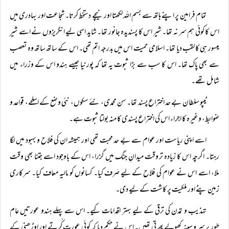
تمام فرامین پر اپنے ہاتھ سے بسم اللہ لکھتا اور نیچے دستخط کرتا۔ شجاعت اور بہادری میں
اس کا کوئی ہم سر نہ تھا۔ شیر اس کا پسندیدہ جانور تھا۔ شاید اسی لیے انگریزوں نے اسے شیرِ
میسور ہی کا لقب دیا تھا۔ اسلامی حمیت اس میں بدرجہ اتم تھی۔ اس کے ساتھ ساتھ وہ تعصب
سے بھی پاک تھا۔ اس کا سب سے بڑا ثبوت یہ تھا کہ پورنیا جیسے ہندو اس کے وزراء میں
شامل تھے۔
ٹیپو سلطان بے حد اختراع پسند تھا۔ سن محمدی، نئے سکوں، نئی وضع کے اسلحے، قواعد و
ضوابط، وغیرہ کا اجراء اس کی اختراع پسندی کا منہ بولتا ثبوت ہے۔
اسے اپنی ریاست اور عوام سے بے حد محبت تھی اور ہمیشہ ان کی فلاح و بہبود میں لگا
رہتا۔ اگرچہ اس کا زیادہ تر وقت میدانِ جنگ میں گزرا، اس کے باوجود اسے جتنا بھی وقت
ملا، اسے اس نے عوام کی فلاح کے لیے صَرف کیا۔ کسانوں کو مالیہ معاف کیا۔ سرکاری
زمین پٹے اور ملکیت پر کاشت کے لیے دی۔
تہذیب و تمدن کی ترقی کے لیے بہتر اقدامات کیے۔ اس سے پہلے ہندو عورتیں عام
طور پر سر و سینہ کھولے پھرتی تھیں۔ اس نے حکم دیا کہ کوئی عورت کُرتے اور اوڑھنی کے