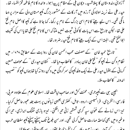
آزادئ ہندوستان کا پہلا شہید۔ دیون ہلی کے مقام پر پیدا ہوا۔ والدہ کا نام فاطمہ فخر النساء تھا۔
حیدر علی نے نرینہ اولاد کی آرزو میں آرکاٹ کے مشہور بزرگ ٹیپو مستان دلی کے مزار پر دعا
مانگی تھی۔ اس لیے بیٹے کا نام اسی بزرگ کے نام پر رکھا۔ کہا جاتا ہے کہ ٹیپو کا اصل نام فتح
علی تھا، لیکن تاریخ سے اس بات کا کوئی ثبوت نہیں ملتا کہ اس کا نام فتح علی تھا یا اس کی کنیت
ابوالفتح تھی۔ البتہ اس کے ایک بیٹے کا نام فتح حیدر ضرور تھا۔
’’تاریخِ حمید خان‘‘ کے مصنف محب الحسن خان کی روایت کے مطابق ۱۷۶۷ء میں
نظام دکن نے ٹیپو کو ’’فتح علی خان بہادر‘‘ کا خطاب دیا تھا۔ ’’نشانِ حیدری‘‘ کے مولف حسین
کرمانی کے بقول حیدر علی نے ایک وفد ٹیپو کی سرکردگی میں دکن روانہ کیا تھا جہاں ٹیپو کو ’’نصیب
الدولہ‘‘ کا خطاب ملا۔
بچپن ہی سے ٹیپو جری، محنت کش اور صاحبِ لیاقت تھا۔ اسلامی علوم کے علاوہ عربی،
فارسی، انگریزی، فرانسیسی، اردو، تامل، کمنٹری جیسی زبانوں پر بہت جلد عبور حاصل کر لیا۔
نیز اس زمانے کے فنونِ سپہ گری شمشیر زنی تیر افگنی، نیزه بازی تفنگ اندازی، تیرا کی
وغیرہ میں بھی کما حقہ مہارت حاصل کر لی تھی۔ اور سنِ بلوغ تک پہنچتے پہنچتے ٹیپو سلطان حرب