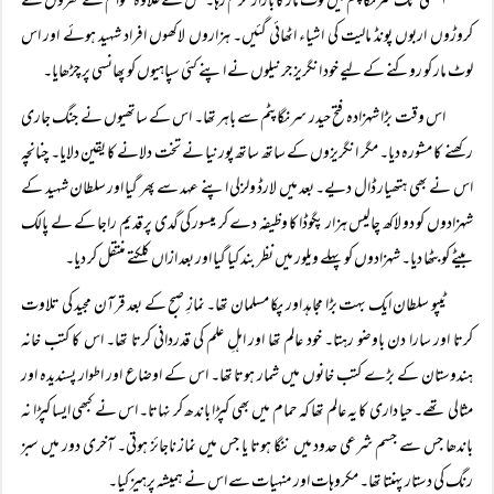
۶ مئی تک سرنگاپٹم میں لوٹ مار کا بازار گرم رہا۔ محل کے علاوہ عوام کے گھروں سے
کروڑوں اربوں پونڈ مالیت کی اشیاء اٹھائی گئیں۔ ہزاروں لاکھوں افراد شہید ہوئے اور اس
لوٹ مار کو روکنے کے لیے خود انگریز جرنیلوں نے اپنے کئی سپاہیوں کو پھانسی پر چڑھایا۔
اس وقت بڑا شہزادہ فتح حیدر سرنگاپٹم سے باہر تھا۔ اس کے ساتھیوں نے جنگ جاری
رکھنے کا مشورہ دیا۔ مگر انگریزوں کے ساتھ ساتھ پورنیا نے تخت دلانے کا یقین دلایا۔ چنانچہ
اس نے بھی ہتھیار ڈال دیے۔ بعد میں لارڈ ولزلی اپنے عہد سے پھر گیا اور سلطان شہید کے
شہزادوں کو دو لاکھ چالیس ہزار پگوڈا کا وظیفہ دے کر میسور کی گدی پر قدیم راجا کے لے پالک
بیٹے کو بٹھا دیا۔ شہزادوں کو پہلے ویلور میں نظر بند کیا گیا اور بعد ازاں کلکتے منتقل کر دیا۔
ٹیپو سلطان ایک بہت بڑا مجاہد اور پکا مسلمان تھا۔ نمازِ صبح کے بعد قرآن مجید کی تلاوت
کرتا اور سارا دن باوضو رہتا۔ خود عالم تھا اور اہلِ علم کی قدردانی کرتا تھا۔ اس کا کتب خانہ
ہندوستان کے بڑے کتب خانوں میں شمار ہوتا تھا۔ اس کے اوضاع اور اطوار پسندیدہ اور
مثالی تھے۔ حیا داری کا یہ عالم تھا کہ حمام میں بھی کپڑا باندھ کر نہاتا۔ اس نے کبھی ایسا کپڑا نہ
باندھا جس سے جسم شرعی حدود میں ننگا ہوتا یا جس میں نماز ناجائز ہوتی۔ آخری دور میں سبز
رنگ کی دستار پہنتا تھا۔ مکروہات اور منہیات سے اس نے ہمیشہ پرہیز کیا۔