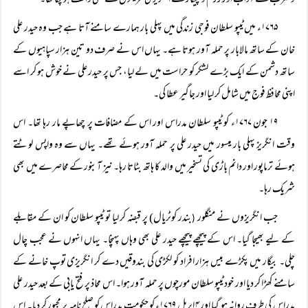
و ضرب کے آداب اور رزم و پیکار کے انگریزی طریقوں سے بھی واقف ہو چکا تھا۔
۱۷۶۵ء میں ٹیپو سلطان فوجی زندگی میں پہلی بار ہمارے سامنے آتا ہے جب وہ حیدر علی
خان کے ساتھ مالابار پر حملہ آور ہوتا ہے۔ یہاں اس نے صرف دو تین ہزار سپاہیوں کے
ساتھ دشمن کے ایک بڑے لشکر کو حراست میں لے لیا، جس پر حیدر علی نے خوش ہو کر اسے
اپنی محافظ فوج میں شامل کر لیا اور جاگیر عطا کی۔
۱۹ جون ۱۷۶۷ء کو ٹیپو سلطان مدراس اور اس کے مضافات پر چھاپے مار رہا تھا۔ اس
وقت انگریز پہلی بار میسور میں حیدر علی پر حملہ آور ہوئے تھے۔ یہاں سے وہ واپس لوٹتے
ہوئے ترماپور اور دانم باڑی کی تسخیر میں والد کا ہاتھ بٹاتا رہا۔ نیز آبنور کے محاصرے میں بھی
شریک رہا۔
جب انگریزوں نے منگلور
بندر کوٹریال) پر قبضہ کر لیا تو ٹیپو سلطان کو ان کے مقابلے
(
کے لیے بھیجا گیا۔ اس کے پیچھے پیچھے حیدر علی بھی وہاں پہنچا۔ یہاں انہوں نے عجب چال
چلی۔ بیگار میں پکڑے بیس ہزار افراد کو لکڑی کی بندوقیں دے کر انگریزی توپ خانے کے
سامنے کھڑا کر دیا اور خود ٹیپو سلطان مورچوں پر حملہ آور ہوا۔ اس محاذ پر فتح یابی کے بعد حیدر علی
مدراس کی طرف روانہ ہو گیا اور ۴ اپریل ۱۷۶۹ء کو حکومتِ مدراس کو صلح نامہ پر مجبور کر دیا۔ اس