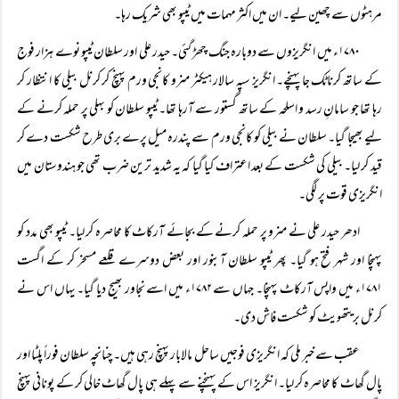
مرہٹوں سے چھین لیے۔ ان میں اکثر مہمات میں ٹیپو بھی شریک رہا۔
۱۷۸۰ء میں انگریزوں سے دوبارہ جنگ چھڑ گئی۔ حیدر علی اور سلطان ٹیپو نوے ہزار فوج
کے ساتھ کرناٹک جا پہنچے۔ انگریز سپہ سالار ہیکٹر منرو کانجی ورم پہنچ کر کرنل بیلی کا انتظار کر
رہا تھا جو سامانِ رسد و اسلحہ کے ساتھ گستور سے آرہا تھا۔ ٹیپو سلطان کو بہلی پر حملہ کرنے کے
لیے بھیجا گیا۔ سلطان نے بیلی کو کانجی ورم سے پندرہ میل پرے بری طرح شکست دے کر
قید کر لیا۔ بیلی کی شکست کے بعد اعتراف کیا گیا کہ یہ شدید ترین ضرب تھی جو ہندوستان میں
انگریزی قوت پر لگی۔
ادھر حیدر علی نے منرو پر حملہ کرنے کے بجائے آرکاٹ کا محاصرہ کر لیا۔ ٹیپو بھی مدد کو
پہنچا اور شہر فتح ہو گیا۔ پھر ٹیپو سلطان آبنور اور بعض دوسرے قلعے مسخر کر کے اگست
۱۷۸۱ء میں واپس آرکاٹ پہنچا۔ جہاں سے ۱۷۸۲ء میں اسے نجاور بھیج دیا گیا۔ یہاں اس نے
کرنل بریتھویٹ کو شکست فاش دی۔
عقب سے خبر ملی کہ انگریزی فوجیں ساحل مالابار پہنچ رہی ہیں۔ چنانچہ سلطان فوراً‌ پلٹا اور
پال گھاٹ کا محاصرہ کر لیا۔ انگریز اس کے پہنچنے سے پہلے ہی پال گھاٹ خالی کر کے پونانی پہنچ