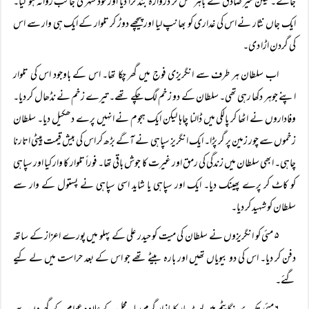
جائے۔ لیکن میر صادق نے باہر نکل کر دروازہ بند کرا دیا اور خود شہر کی جانب روانہ ہو گیا۔
ایک جاں نثار نے اس کی غداری کو بھانپ لیا اور پیچھے دوڑ کر تلوار کے ایک ہی وار سے اس
کی گردن اڑا دی۔
اب سلطان ہر طرف سے انگریزی فوج میں گھر چکا تھا۔ اس کے باوجود اس کی تلوار
اپنے جوہر دکھا رہی تھی۔ سلطان کے دو زخم لگ چکے تھے۔ تیرے زخم نے نڈھال کر دیا۔
وفاداروں نے اٹھا کر پالکی میں ڈالنا چاہا لیکن ایک ہجوم نے انہیں پرے دھکیل دیا۔ سلطان
زخموں سے چور زمین پر گر پڑا۔ ایک انگریز سپاہی نے آگے بڑھ کر اس کی بیش قیمت پیٹی اتارنا
چاہی۔ ابھی سلطان میں زندگی کی رمق اور غیرت کا جوش باقی تھا۔ فوراً‌ تلوار کا وار کیا اور سپاہی
کو کاٹ کر پرے پھینک دیا۔ ایک اور سپاہی یا شاید اسی سپاہی نے پستول کے وار سے
سلطان کو شہید کر دیا۔
۵ مئی کو انگریزوں نے سلطان کی میت کو حیدر علی کے پہلو میں پورے اعزاز کے ساتھ
دفن کر دیا۔ اس کی دو بیویاں تھیں اور بارہ بیٹے تھے جو اس کے بعد حراست میں لے کیے
گئے۔