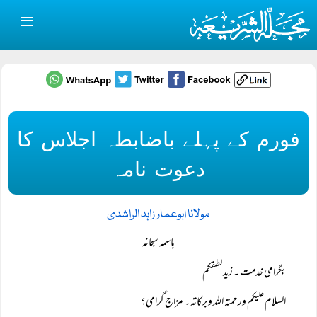
فورم کے پہلے باضابطہ اجلاس کا
دعوت نامہ
مولانا ابوعمار زاہد الراشدی
باسمہ سبحانہ
بگرامی خدمت ۔ زید لطفکم
السلام عليكم ورحمتہ اللہ وبركاتہ ۔ مزاج گرامی؟