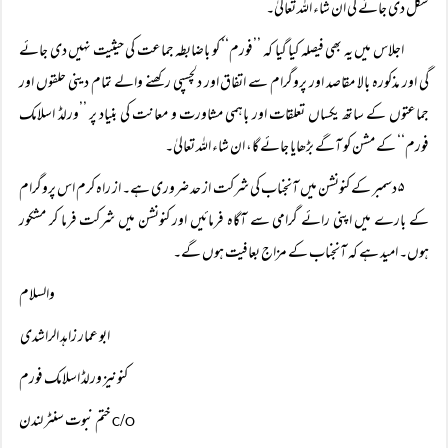
شکل دی جائے گی ان شاء اللہ تعالیٰ۔
اجلاس میں یہ بھی فیصلہ کیا گیا کہ ’’فورم‘‘ کو باضابطہ جماعت کی حیثیت نہیں دی جائے
گی اور مذکورہ بالا مقاصد اور پروگرام سے اتفاق اور دلچسپی رکھنے والے تمام دینی حلقوں اور
جماعتوں کے ساتھ یکساں تعلقات اور باہمی مشاورت و معانت کی بنیاد پر ’’ورلڈ اسلامک
فورم‘‘ کے مشن کو آگے بڑھایا جائے گا، ان شاء اللہ تعالیٰ۔
۵ دسمبر کے کنونشن میں آنجناب کی شرکت از حد ضروری ہے۔ از راہ کرم اس پروگرام
کے بارے میں اپنی رائے گرامی سے آگاہ فرمائیں اور کنونشن میں شرکت فرما کر مشکور
ہوں۔ امید ہے کہ آنجناب کے مزاج بعافیت ہوں گے۔
والسلام
ابو عمار زاہد الراشدی
کنونیز ورلڈ اسلامک فورم
/
ختم نبوت سنٹر لندن
C
O