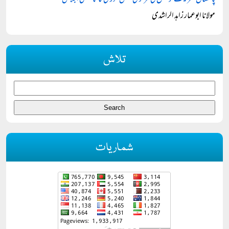
پاکستان شریعت کونسل کی مرکزی مجلس شورٰی کا تاسیسی اجلاس
مولانا ابوعمار زاہد الراشدی
تلاش
شماریات