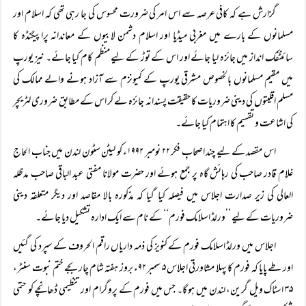
گزارش ہے کہ کافی عرصہ سے اس امر کی ضرورت محسوس کی جا رہی تھی کہ اسلام اور
مسلمانوں کے بارے میں مغربی میڈیا اور اسلام دشمن لابیوں کے معاندانہ پراپیگنڈہ کا
سائنٹفک انداز میں جائزہ لیا جائے اور اس کے توڑ کے لیے منظم کام کیا جائے۔ نیز یورپ
میں مقیم مسلمانوں بالخصوص مشرقی یورپ کے کمیونزم سے آزاد ہونے والے ممالک کی
مسلم اقلیتوں کی دینی ضروریات کا حقیقت پسندانہ جائزہ لے کر اس کے مطابق ضروری لٹریچر
کی اشاعت و تقسیم کا اہتمام کیا جائے۔
اس مقصد کے لیے چند اصحابِ فکر ۲۲ نومبر ۱۹۹۲ء کو لیٹن سٹون لندن میں جناب الحاج
غلام قادر صاحب کی رہائش گاہ پر جمع ہوئے اور حضرت مولانا مفتی عبد الباقی صاحب مدظلہ
العالی کی زیر صدارت اجلاس میں فیصلہ کیا گیا کہ مذکورہ بالا مقاصد اور دیگر متعلقہ دینی
ضروریات کے لیے ’’ورلڈ اسلامک فورم‘‘ کے نام سے ایک ادارہ تشکیل دیا جائے۔
اجلاس میں ورلڈ اسلامک فورم کے کنویز کی ذمہ داریاں راقم الحروف کے سپرد کی گئیں
اور طے پایا کہ فورم کا پہلا مشاورتی اجلاس ۵ سمبر ۹۲ء بروز ہفتہ شام چار بجے ختم نبوت سنٹر،
۳۵ اسٹاک ویل گرین، لندن میں ہو گا۔ جس میں فورم کے پروگرام اور تنظیمی ڈھانچے کو حتمی