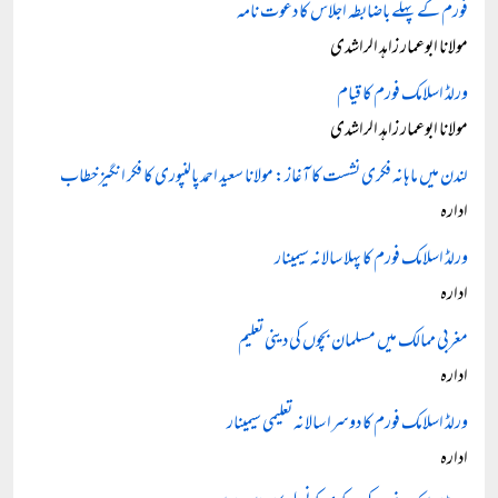
فورم کے پہلے باضابطہ اجلاس کا دعوت نامہ
مولانا ابوعمار زاہد الراشدی
ورلڈ اسلامک فورم کا قیام
مولانا ابوعمار زاہد الراشدی
لندن میں ماہانہ فکری نشست کا آغاز: مولانا سعید احمد پالنپوری کا فکر انگیز خطاب
ادارہ
ورلڈ اسلامک فورم کا پہلا سالانہ سیمینار
ادارہ
مغربی ممالک میں مسلمان بچوں کی دینی تعلیم
ادارہ
ورلڈ اسلامک فورم کا دوسرا سالانہ تعلیمی سیمینار
ادارہ