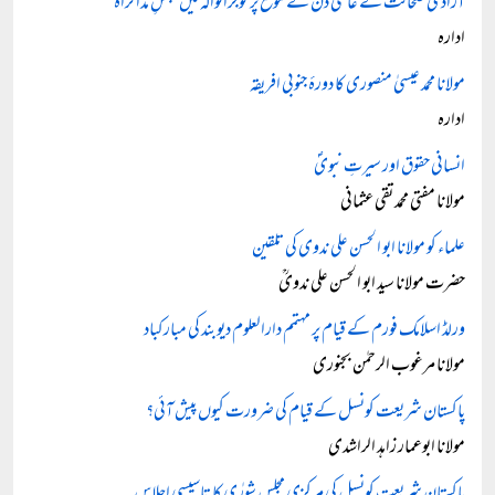
آزادیٔ صحافت کے عالمی دن کے موقع پر گوجرانوالہ میں مجلسِ مذاکراہ
ادارہ
مولانا محمد عیسیٰ منصوری کا دورۂ جنوبی افریقہ
ادارہ
انسانی حقوق اور سیرتِ نبویؐ
مولانا مفتی محمد تقی عثمانی
علماء کو مولانا ابو الحسن علی ندوی کی تلقین
حضرت مولانا سید ابو الحسن علی ندویؒ
ورلڈ اسلامک فورم کے قیام پر مہتمم دارالعلوم دیوبند کی مبارکباد
مولانا مرغوب الرحمٰن بجنوری
پاکستان شریعت کونسل کے قیام کی ضرورت کیوں پیش آئی؟
مولانا ابوعمار زاہد الراشدی