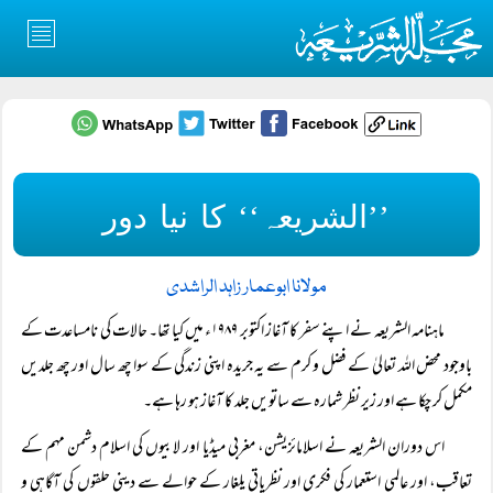
’’الشریعہ‘‘ کا نیا دور
مولانا ابوعمار زاہد الراشدی
ماہنامہ الشریعہ نے اپنے سفر کا آغاز اکتوبر ۱۹۸۹ء میں کیا تھا۔ حالات کی نامساعدت کے
باوجود محض اللہ تعالیٰ کے فضل و کرم سے یہ جریدہ اپنی زندگی کے سوا چھ سال اور چھ جلدیں
مکمل کر چکا ہے اور زیر نظر شمارہ سے ساتویں جلد کا آغاز ہو رہا ہے۔
اس دوران الشریعہ نے اسلامائزیشن، مغربی میڈیا اور لابیوں کی اسلام دشمن مہم کے
تعاقب، اور عالمی استعمار کی فکری اور نظریاتی یلغار کے حوالے سے دینی حلقوں کی آگاہی و