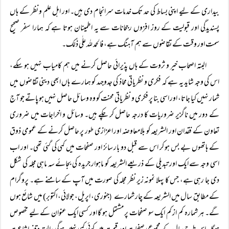
بیداری کے لیے اپنی بساط کی حد تک خدمات سرانجام دی ہیں۔ اور اہل علم و نظر کے ہاں
پسندیدگی اور قبولیت کے روز افزوں رجحانات سے یہ اطمینان ہوتا ہے کہ ہمارا سفر صحیح
سمت اور وقت کے تقاضوں سے ہم آہنگ ہے، فالحمد للہ علٰی ذٰلک۔
البتہ اصحاب خیر و ثروت کے ہاں پذیرائی حاصل کرنے میں ہم کامیاب نہیں ہو سکے،
اس کی وجہ شاید یہ ہے کہ فکری و نظریاتی محاذ کی جدوجہد کو ہمارے ہاں ابھی دینی تقاضوں میں
شمار نہیں کیا جاتا، اور اسی بنا پر فکری و نظریاتی محنت کو وہ وسائل حاصل نہیں ہو پاتے جو آج
کے دور میں ناگزیر ضروریات کا درجہ حاصل کر چکے ہیں۔ وسائل و اخراجات میں ضروری
تعاون کے فقدان اور الشریعہ کو بلامعاوضہ اور اعزازی طور پر حاصل کرنے کے عمومی ذوق
کے ہاتھوں بے بس ہو کر اس سے قبل دو بار سائز اور صفحات میں کمی کی گئی تھی۔ اور اب
اسی وجہ سے ایک اور تبدیلی کے ذریعے الشریعہ کو ماہوار جریدہ کی بجائے سہ ماہی مجلہ کی شکل
دی جا رہی ہے، جس کا پہلا نمونہ زیر نظر مجلہ کی صورت میں آپ کے سامنے ہے۔ پروگرام
کے مطابق سال میں الشریعہ کے چار شمارے
جنوری، اپریل، جولائی، اکتوبر) میں شائع ہوں
(
گے۔ ہر شمارہ کم از کم ایک سو صفحات پر مشتمل ہو گا اور کسی ایک عنوان کے لیے مخصوص