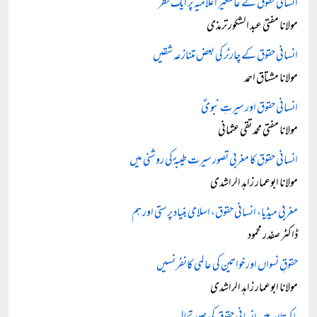
انسانی حقوق کے عالمگیر اعلامیہ پر ایک نظر
مولانا مفتی عبد الشکور ترمذی
انسانی حقوق کے چارٹر کی بعض متنازعہ شقیں
مولانا مشتاق احمد
انسانی حقوق اور سیرتِ نبویؐ
مولانا مفتی محمد تقی عثمانی
انسانی حقوق کا مغربی تصور سیرت طیبہؐ کی روشنی میں
مولانا ابوعمار زاہد الراشدی
مغربی میڈیا، انسانی حقوق، اسلامی بنیاد پرستی اور ہم
ڈاکٹر صفدر محمود
حقوقِ نسواں اور خواتین کی عالمی کانفرنسیں
مولانا ابوعمار زاہد الراشدی