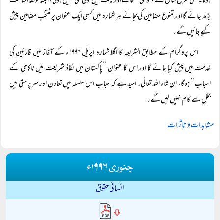
ہوگا۔ اس طرح سال کے مجموعی صفحات اور قیمت میں کوئی کمی نہیں ہوگی، البتہ وقفہ اشاعت
بڑھ جائے گا اور متنوع مضامین کی بجائے ہر شمارہ میں کسی ایک عنوان پر منتخب مضامین پیش
کیے جائیں گے۔
اس پروگرام کے مطابق الشریعہ کا اگلا شمارہ اپریل ۱۹۹۶ء کے آغاز میں قارئین کی
خدمت میں پیش کیا جائے گا اور اس کا عنوان ’’پاکستان میں نفاذ شریعت میں ناکامی کے
اسباب‘‘ ہو گا، ان شاء اللہ تعالٰی۔ امید ہے کہ احباب اس سلسلہ میں تعاون اور سرپرستی میں
بخل سے کام نہیں لیں گے۔
مشاہدات و تاثرات
جنوری ۱۹۹۶ء
انسانی حقوق