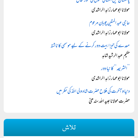
پاکستان میں انسانی حقوق کی صورتحال
مولانا ابوعمار زاہد الراشدی
حاجی عبد المتین چوہان مرحوم
مولانا ابوعمار زاہد الراشدی
معدے کی تیزابیت دور کرنے کے لیے موسمی کا ناشتہ
حکیم عبد الرشید شاہد
’’الشریعہ‘‘ کا نیا دور
مولانا ابوعمار زاہد الراشدی
دنیا و آخرت کی فلاح حضرت شاہ ولی اللہؒ کی نظر میں
حضرت مولانا عبید اللہ سندھیؒ
تلاش