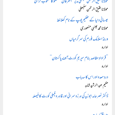
مولانا عتیق الرحمٰن سنبھلی مدیر ’’الفرقان‘‘ لکھنؤ کا مکتوب گرامی
مولانا عتیق الرحمٰن سنبھلی
عیسائی دنیا کے عظیم پوپ کے نام کھلا خط
مولانا محمد عیسٰی منصوری
ورلڈ اسلامک فورم کی سرگرمیاں
ادارہ
’’قرادادِ مقاصد بنام سپریم کورٹ آف پاکستان‘‘
ادارہ
دردِ معدہ اور اس کا سدباب
حکیم عبد الرشید شاہد
ڈاکٹر نصر حامد ابو زید کی ہرزہ سرائی اور قاہرہ فیملی کورٹ کا فیصلہ
ادارہ