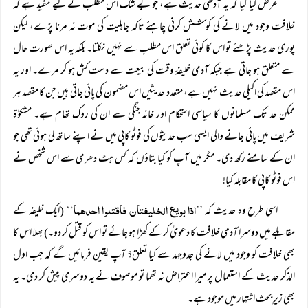
عرض کیا گیا کہ یہ آدھی حدیث ہے، جو بے شک اس مطلب کے لیے مفید ہے کہ
خلافت وجود میں لانے کی کوشش کرنی چاہئے تاکہ جاہلیت کی موت نہ مرنا پڑے، لیکن
پوری حدیث پڑھئے تو اس کا کوئی تعلق اس مطلب سے نہیں نکلتا۔ بلکہ یہ اس صورت حال
سے متعلق ہو جاتی ہے جبکہ آدمی خلیفۂ وقت کی بیعت سے دست کش ہو کر مرے۔ اور یہ
اس مقصد کی اکیلی حدیث نہیں ہے، متعدد حدیثیں اس مضمون کی پائی جاتی ہیں جن کا مقصد ہر
ممکن حد تک مسلمانوں کا سیاسی استحکام اور خانہ جنگی سے ان کی روک تھام ہے۔ مشکوٰۃ
شریف میں پائی جانے والی ایسی سب حدیثوں کی فوٹو کاپی میں نے اپنے ساتھ لی ہوئی تھی جو
ان کے سامنے رکھ دی۔ مگر میں آپ کو کیا بتاؤں کہ کس ہٹ دھرمی سے اس شخص نے
اس فوٹو کاپی کا مقابلہ کیا!
’’اذا بویع الخليفتان فاقتلوا احدهما‘‘
اسی طرح وہ حدیث کہ
(ایک خلیفہ کے
مقابلے میں دوسرا آدمی خلافت کا دعویٰ کر کے کھڑا ہو جائے تو اس کو قتل کر دو۔) بھلا اس کا
بھی خلافت کو وجود میں لانے کی جدوجہد سے کیا تعلق؟ آپ یقین فرمائیں گے کہ جب اول
الذکر حدیث کے استعمال پر میرا اعتراض نہ تھما تو موصوف نے یہ دوسری پیش کر دی۔ یہ
بھی زیرِ بحث اشتہار میں موجود ہے۔