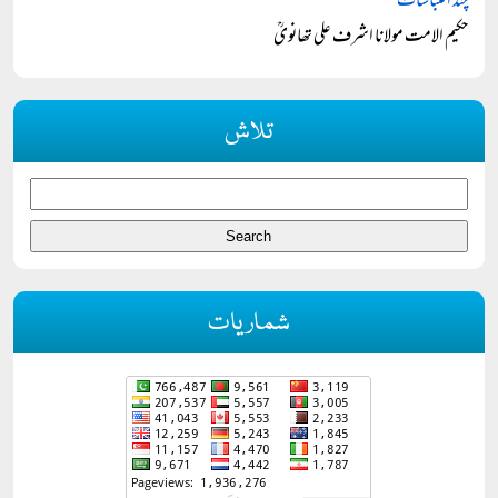
چند اقتباسات
حکیم الامت مولانا اشرف علی تھانویؒ
تلاش
شماریات