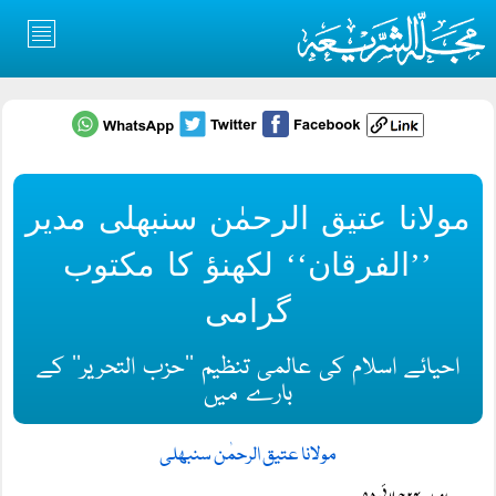
مولانا عتیق الرحمٰن سنبھلی مدیر
’’الفرقان‘‘ لکھنؤ کا مکتوب
گرامی
احیائے اسلام کی عالمی تنظیم ’’حزب التحریر‘‘ کے
بارے میں
مولانا عتیق الرحمٰن سنبھلی