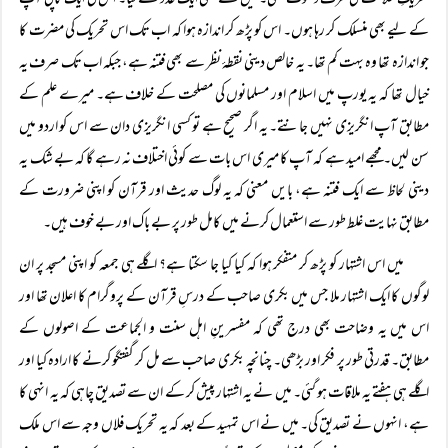
تحریکِ خلافت کی طرف دعوت تھی۔ میں نے بھی ایک عدد لے لیا۔ اس کی ایک کاپی آپ
کے لیے بھی منسلک کر رہا ہوں۔ اس کو پڑھ کر اندازہ ہوا کہ اب تک اس تحریک کی مضرت کا
جو اندازہ تھا وہ بہت کم تھا۔ یہ خالص دینی نقطۂ نظر سے بھی فتنہ ہے، جبکہ اب تک صرف یہ
خیال تھا کہ یہ یورپ میں اسلام اور مسلمانوں کی مصلحت کے خلاف ہے۔ میرے علم کے
مطابق آپ انگریزی نہیں جانتے۔ یہ اگر صحیح ہے تو کسی انگریزی دان سے اس کو اردو میں
سن لیں۔ مجھے امید ہے کہ آپ کا میری اس بات سے کوئی اختلاف نہ رہے گا کہ بے شک یہ
دینی لحاظ سے ایک فتنہ ہے، بایں معنی کہ یہ لوگ حدیث اور قرآن کو اپنی ضرورت کے
مطابق نهایت غلط طور سے استعمال کرنے میں کامل طور پر بے باک اور بے خوف ہیں۔
میں اس اشتہار کو پڑھ کر متفکر ہوا کہ کیا کیا جا سکتا ہے؟ اگلے ہی جمعہ کو اپنی مسجد پر ان
لوگوں کا ایک اشتہار ملا جس میں بکری صاحب کے درسِ قرآن کے پروگرام کا اعلان تھا اور
اس میں یہ وضاحت بھی درج تھی کہ مفسرینِ اہل سنت و الجماعت کے اصولوں کے
مطابق۔ قدرتی طور پر فکر اور بڑھی۔ چنانچہ بکری صاحب سے مل کر گفتگو کرنے کا ارادہ کیا اور
اگلے ہی ہفتے یہ ملاقات ہو گئی۔ میں نے یہ اشتہار پیش کر کے ان سے تصدیق چاہی کہ یہ انہی کا
ہے، انہوں نے تصدیق کی۔ میں نے اس تمہید کے بعد کہ یہ تحریک فلاں وجہ سے اس ملک