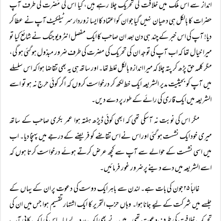
انداز سے اس ملک میں خلافت کی تحریک چلا رہے ہیں، کیا اس کی مَضرت کی طرف آپ
حضرات کا بالکل ہی دھیان نہیں گیا جو ان کو اعتماد کا ایسا زوردار سرٹیفکیٹ آپ نے عطا کر
دیا! آپ کی اس خبر کے چند ہی دن بعد ان صاحب کا ایک مفصل انٹرویو جنگ نے شائع کیا تو
میرا خیال تھا کہ اب آپ کی توجہ ان کی تحریک کی مضرت کی طرف ضرور مبذول ہو گئی ہو گی،
مگر کلمہ حق پڑھ کر پتہ چلا کہ میرا اندازہ بالکل غلط تھا۔ اور ساتھ ہی یہ بھی تقاضا ہوا کہ اس سلسلے
میں آپ کو بحیثیت مدیر الشریعہ ایک خط لکھ کر درخواست کروں کہ اگر کوئی حرج نہ ہو تو اسے
الشریعہ میں ایک قاری کی رائے کے طور پر دے دیں۔
مگر اس کی نوبت نہ آسکی تھی کہ ابھی کوئی ڈیڑھ ہفتہ ہوا عمر بکری صاحب کے ساتھ
میری خود ایک نشست ہو گئی اور اس نے اس تقاضے کو فریضے کے درجے میں پہنچا دیا۔ اب
میں اسی نشست کے حوالے سے آپ سے کچھ عرض کرتے ہوئے درخواست کرتا ہوں کہ
اسے الشریعہ میں دے دینے پر ضرور غور فرمائیں۔
غالباً‌ ۲۵ جون کی بات ہے۔ لندن سے باہر ایک دوست کی دعوت پر ان کے یہاں کے
جلسے میں شرکت کے لیے جانا ہوا۔ وہاں حزب التحریر کا ایک اشتہار تقسیم ہوا جس میں ان کی