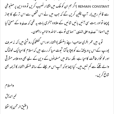
اگر ہم ان کو ملک میں اقتدار نصیب کریں تو وہ دین پر مضبوطی
(
REMAIN CONSTANT
سے قائم رہیں)۔ آپ یقین کریں گے کہ جب میں نے اس شخص سے اس ترجمے کا جواز
صلوہ
پوچھا تو اور بہت سی آئیں بائیں شائیں کے علاوہ آخری بات یہ تھی کہ
کے معنی کیا
’’صلوہ علی النبی‘‘
ہیں؟ دعا!
دعا ہی تو ہے۔ انا للہ و انا الیہ راجعون۔
تو یہ ہیں عمر بکری صاحب اپنے
منسلکہ) اشتہار اور اس گفتگو کی روشنی میں! کہ نہ صرف
(
یورپ کے اس پروپیگنڈے کو جیتا جاگتا ثبوت مہیا کر رہے ہیں کہ اسلام کا احیا ایک خوفناک
اور خونخوار طاقت کا احیا ہے، بلکہ ساتھ میں مسلمانوں کے دین کے لیے بھی وہ علامہ مشرقی
والے فتنے سے کم نہیں ہیں۔ کیا اچھا ہو کہ آپ اس عریضے کے ساتھ منسلکہ اشتہار کا ترجمہ بھی
شائع کریں۔
والسلام
خیر اندیش
(عتیق الرحمٰن) دستخط