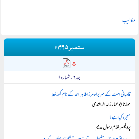
مکاتیب
ستمبر ۱۹۹۵ء
جلد ۶ ۔ شمارہ ۹
قادیانی امت کے سربراہ مرزا طاہر احمد کے نام کھلا خط
مولانا ابوعمار زاہد الراشدی
معجزہ کیا ہے؟
پروفیسر غلام رسول عدیم