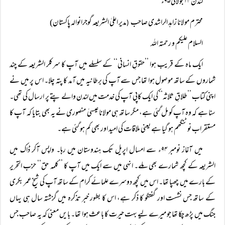
لندن ۲۴ جولائی ۹۵ء
محترم مولانا زاہد الراشدی صاحب
مدیر اعلیٰ الشریعہ گوجرانوالہ پاکستان)
(
السلام عليكم و رحمتہ اللہ
ایک ماہ کے قریب ہوا ’’حقوقِ انسانی‘‘ کے سلسلے میں آپ کا سرکلر الشریعہ کے چند
شماروں کے ساتھ موصول ہوا تھا جس سے آپ کی برطانیہ میں آمد کا پتہ چلا۔ اس پر میں نے
اپنی کتاب ’’طلاقِ ثلاثہ‘‘ کی ایک کاپی آپ کی خدمت میں لندن والے پتے پر ارسال کی تھی۔
سنا ہے کہ وہ آپ کو مل گئی ہے، مگر ساتھ ہی مولانا عیسیٰ منصوری نے یہ بھی بتایا کہ آپ کا
مستقر اب نوٹنگھم ہو گیا ہے یعنی ملاقات کی امید اور بھی کم ہو گئی ہے۔
میں آغاز نومبر ۹۴ء سے امسال اپریل تک ہندوستان میں رہا۔ واپس آکر ڈاک میں
الشریعہ کے کچھ شمارے بھی ملے۔ انہی میں سے ایک میں آپ کا ’’کلمہ حق‘‘ حزب التحریر
کے بارے میں چھپا تھا۔ اس میں کچھ دوسرے علمائے کرام کے ساتھ آپ کی شیخ عمر بکری
کے ساتھ جس نشست اور گفتگو کا ذکر ہے، اس کا بطور خبر تذکرہ میں گزشتہ سال ہی یہاں
جنگ میں پڑھ چکا تھا جو میرے لیے بہت حیرت کا باعث ہوا تھا۔ بایں معنی کہ یہ صاحب جس