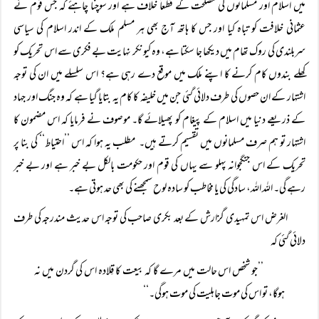
میں اسلام اور مسلمانوں کی مصلحت کے قطعاً‌ خلاف ہے اور سوچنا چاہئے کہ جس قوم نے
عثمانی خلافت کو تباہ کیا اور جس کا ہاتھ آج بھی ہر مسلم ملک کے اندر اسلام کی سیاسی
سربلندی کی روک تھام میں دیکھا جا سکتا ہے، وہ کیونکر نہایت بے فکری سے اس تحریک کو
کھلے بندوں کام کرنے کا اپنے ملک میں موقع دے رہی ہے؟ اس سلسلے میں ان کی توجہ
اشتہار کے ان حصوں کی طرف دلائی گئی جن میں خلیفہ کا کام یہ بتایا گیا ہے کہ وہ جنگ اور جہاد
کے ذریعے دنیا میں اسلام کے پیغام کو پھیلائے گا۔ موصوف نے فرمایا کہ اس مضمون کا
اشتہار تو ہم صرف مسلمانوں میں تقسیم کرتے ہیں۔ مطلب یہ ہوا کہ اس ’’احتیاط‘‘ کی بنا پر
تحریک کے اس جنگجوانہ پہلو سے یہاں کی قوم اور حکومت بالکل بے خبر ہے اور بے خبر
رہے گی۔ اللہ اللہ، سادگی کی یا مخاطب کو سادہ لوح سمجھنے کی بھی حد ہوتی ہے۔
الغرض اس تمہیدی گزارش کے بعد بکری صاحب کی توجہ اس حدیث مندرجہ کی طرف
دلائی گئی کہ
’’جو شخص اس حالت میں مرے گا کہ بیعت کا قِلادہ اس کی گردن میں نہ
ہوگا، تو اس کی موت جاہلیت کی موت ہوگی۔‘‘