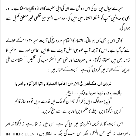
میرے خیال میں ان کی اس روش سے ان کی اہل سنیت کا اندازہ لگایا جا سکتا ہے۔ اور
بھی جو حدیثیں آپ کو منسلکہ اشتہار میں ملیں گی، وہ سب ایسی ہی قطعی غیر متعلق قبیل سے
ہوں گی۔
کاش اس پر بھی بس ہو جاتی۔ اشتہار کا اختتام سورہ حج کی آیت نمبر ۴۰ و ۴۱ کے حوالے
سے کیا گیا ہے۔ اس کا ترجمہ آپ خود ہی اصل آیت سے ملا لیں، خاص طور سے ۴۱ نمبر کا
ترجمہ جس میں صلوٰۃ، زکوة، امر بالمعروف اور نہی عن المنکر سب کی تلخیص ’’استقامت علی
الدین‘‘ کے الفاظ میں کر دی گئی ہے۔ آیت کے الفاظ ہیں
:
الذين ان مكناهم فى الارض اقاموا الصلوٰۃ و اتوا الزكوٰۃ و امروا
بالمعروف و نهوا عن المنكر … الخ۔
’’(یہ) وہ لوگ
ہیں) کہ اگر ہم ان کو ملک میں قدرت دیں تو وہ نماز قائم
(
کریں، زکوٰۃ دیں، بھلے کا حکم دیں اور برے سے منع کریں۔‘‘
اس آیت کا جو ترجمہ انگریزی میں دیا گیا ہے، اس میں نہ نماز ہے نہ زکوٰۃ نہ امر
بالمعروف نہ نہی عن المنکر، بلکہ اس سب کی جگہ یہ الفاظ ہیں:
IN THEIR DEEN