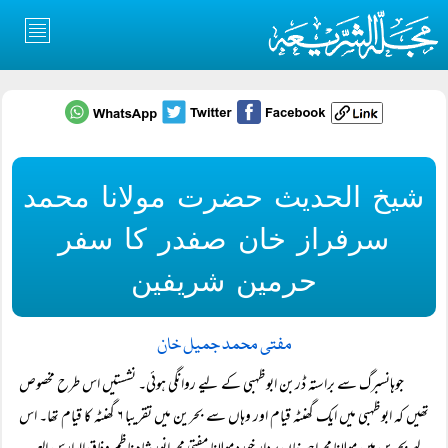
شیخ الحدیث حضرت مولانا محمد
سرفراز خان صفدر کا سفر
حرمین شریفین
مفتی محمد جمیل خان
جوہانسبرگ سے براستہ ڈربن ابوظہبی کے لیے روانگی ہوئی۔ نشستیں اس طرح مخصوص
تھیں کہ ابوظہبی میں ایک گھنٹہ قیام اور وہاں سے بحرین میں تقریبا ۶ گھنٹہ کا قیام تھا۔ اس