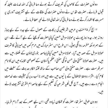
دونوں حضرات کے کاموں کی تعریف کرتے ہوئے دعا فرمائی کہ اللہ خدمات جلیلہ کو
قبول فرمائے۔ حضرت اقدس نے دونوں حضرات کی ملاقات کے لیے تشریف آوری پر
مسرت کا اظہار کرتے ہوئے دعا فرمائی کہ اللہ تعالٰی جزائے خیر عطا فرمائے۔
۱۲ بج کر ۴۵ منٹ پر حرمین شریفین کی برکات کے حصول کے لیے جدہ کے لیے جہاز
روانہ ہوا۔ جدہ ایئر پورٹ پر مولانا مزمل حسین کپاڈیا حضرت کو لینے کے لیے آئے تھے، ان
کے ہمراہ مکہ مکرمہ روانگی ہوئی۔ اس طرح اس سفر مبارک میں حرم کعبہ میں میزبانی کا شرف
مولانا مزمل کے حصہ میں آیا۔ مولانا مزمل حسین کپاڈیا جامعہ بنوری ٹاؤن کے فضلاء میں سے
ہیں۔ حضرت مولانا مفتی ولی حسن ٹونکی مفتی اعظم پاکستان کے خصوصی تلامذہ میں ان کا نام
سرفہرست ہے۔ حضرت مفتی ولی حسن صاحب کے ساتھ فتنہ انکارِ حدیث کے سلسلے میں
کام کیا۔ اقراء روضۃ الاطفال کے بانیوں میں سے ہیں اور نائب مدیر کی حیثیت سے خدمت
انجام دے رہے ہیں۔ آج کل کُلیہ شرعیہ کی تعلیم کے لیے جامعہ ام القریٰ تشریف لائے
ہیں۔
دو دن طویل سفر تھا، حضرت کو تھکان زیادہ تھی، اس لیے عصر کے بعد آرام فرمایا۔