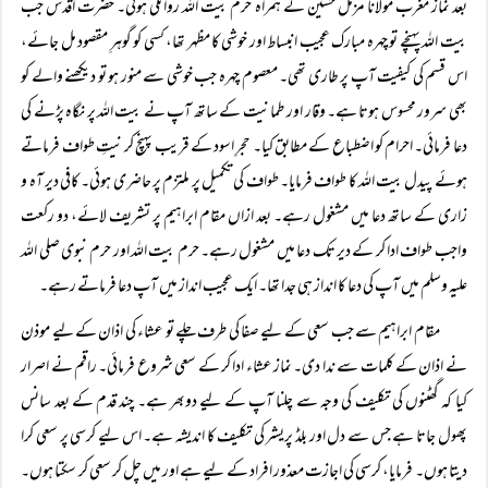
بعد نماز مغرب مولانا مزمل حسین کے ہمراہ حرم بیت اللہ روانگی ہوئی۔ حضرت اقدس جب
بیت اللہ پہنچے تو چہرہ مبارک عجیب انبساط اور خوشی کا مظہر تھا، کسی کو گوہرِ مقصود مل جائے،
اس قسم کی کیفیت آپ پر طاری تھی۔ معصوم چہرہ جب خوشی سے منور ہو تو دیکھنے والے کو
بھی سرور محسوس ہوتا ہے۔ وقار اور طمانیت کے ساتھ آپ نے بیت اللہ پر نگاہ پڑنے کی
دعا فرمائی۔ احرام کو اضطباع کے مطابق کیا۔ حجرِ اسود کے قریب پہنچ کر نیتِ طواف فرماتے
ہوئے پیدل بیت اللہ کا طواف فرمایا۔ طواف کی تکمیل پر ملتزم پر حاضری ہوئی۔ کافی دیر آہ و
زاری کے ساتھ دعا میں مشغول رہے۔ بعد ازاں مقام ابراہیم پر تشریف لائے، دو رکعت
واجب طواف ادا کر کے دیر تک دعا میں مشغول رہے۔ حرم بیت اللہ اور حرم نبوی صلی اللہ
علیہ وسلم میں آپ کی دعا کا انداز ہی جدا تھا۔ ایک عجیب انداز میں آپ دعا فرماتے رہے۔
مقام ابراہیم سے جب سعی کے لیے صفا کی طرف چلے تو عشاء کی اذان کے لیے موذن
نے اذان کے کلمات سے ندا دی۔ نماز عشاء ادا کر کے سعی شروع فرمائی۔ راقم نے اصرار
کیا کہ گھٹنوں کی تکلیف کی وجہ سے چلنا آپ کے لیے دوبھر ہے۔ چند قدم کے بعد سانس
پھول جاتا ہے جس سے دل اور بلڈ پریشر کی تکلیف کا اندیشہ ہے۔ اس لیے کرسی پر سعی کرا
دیتا ہوں۔ فرمایا، کرسی کی اجازت معذور افراد کے لیے ہے اور میں چل کر سعی کر سکتا ہوں۔