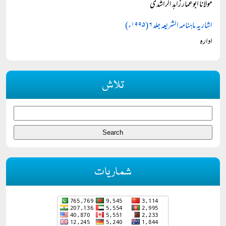
مولانا ابوعمار زاہد الراشدی
اشاریہ ماہنامہ الشریعہ جلد ۶ (۱۹۹۵ء)
ادارہ
تلاش
شماریات