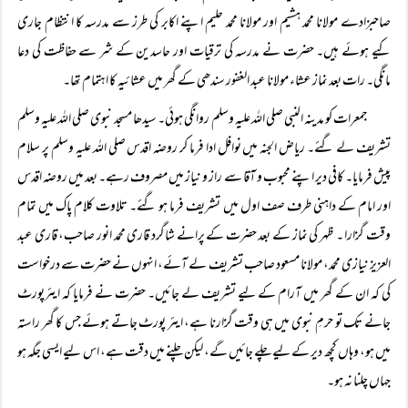
صاحبزادے مولانا محمد ہشیم اور مولانا محمد حلیم اپنے اکابر کی طرز سے مدرسہ کا انتظام جاری
کیے ہوئے ہیں۔ حضرت نے مدرسہ کی ترقیات اور حاسدین کے شر سے حفاظت کی دعا
مانگی۔ رات بعد نماز عشاء مولانا عبد الغفور سندھی کے گھر میں عشائیہ کا اہتمام تھا۔
جمعرات کو مدینہ النبی صلی اللہ علیہ وسلم روانگی ہوئی۔ سیدھا مسجد نبوی صلی اللہ علیہ وسلم
تشریف لے گئے۔ ریاض الجنہ میں نوافل ادا فرما کر روضہ اقدس صلی اللہ علیہ وسلم پر سلام
پیش فرمایا۔ کافی دیر اپنے محبوب و آقا سے راز و نیاز میں مصروف رہے۔ بعد میں روضہ اقدس
اور امام کے داہنی طرف صف اول میں تشریف فرما ہو گئے۔ تلاوت کلام پاک میں تمام
وقت گزارا ۔ ظہر کی نماز کے بعد حضرت کے پرانے شاگرد قاری محمد انور صاحب، قاری عبد
العزیز نیازی محمد، مولانا مسعود صاحب تشریف لے آئے، انہوں نے حضرت سے درخواست
کی کہ ان کے گھر میں آرام کے لیے تشریف لے جائیں۔ حضرت نے فرمایا کہ ایئرپورٹ
جانے تک تو حرمِ نبوی میں ہی وقت گزارنا ہے، ایئر پورٹ جاتے ہوئے جس کا گھر راستہ
میں ہو، وہاں کچھ دیر کے لیے چلے جائیں گے، لیکن چلنے میں دقت ہے، اس لیے ایسی جگہ ہو
جہاں چلنا نہ ہو۔