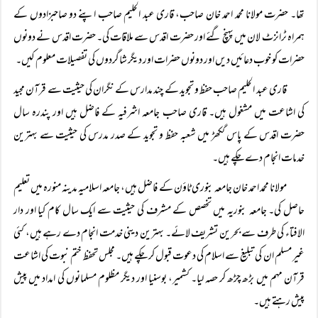
تھا۔ حضرت مولانا محمد احمد خان صاحب، قاری عبد الحلیم صاحب اپنے دو صاحبزادوں کے
ہمراہ ٹرانزٹ لان میں پہنچ گئے اور حضرت اقدس سے ملاقات کی۔ حضرت اقدس نے دونوں
حضرات کو خوب دعائیں دیں اور دونوں حضرات اور دیگر شاگردوں کی تفصیلات معلوم کیں۔
قاری عبد الحلیم صاحب حفظ و تجوید کے چند مدارس کے نگران کی حیثیت سے قرآن مجید
کی اشاعت میں مشغول ہیں۔ قاری صاحب جامعہ اشرفیہ کے فاضل ہیں اور پندرہ سال
حضرت اقدس کے پاس گکھڑ میں شعبہ حفظ و تجوید کے صدر مدرس کی حیثیت سے بہترین
خدمات انجام دے چکے ہیں۔
مولانا محمد احمد خان جامعہ بنوری ٹاؤن کے فاضل ہیں، جامعہ اسلامیہ مدینہ منورہ میں تعلیم
حاصل کی۔ جامعہ بنوریہ میں تخصص کے مشرف کی حیثیت سے ایک سال کام کیا اور دار
الافتاء کی طرف سے بحرین تشریف لائے۔ بہترین دینی خدمت انجام دے رہے ہیں، کئی
غیر مسلم ان کی تبلیغ سے اسلام کی دعوت قبول کر چکے ہیں۔ مجلس تحفظ ختم نبوت کی اشاعت
قرآن مہم میں بڑھ چڑھ کر حصہ لیا۔ کشمیر، بوسنیا اور دیگر مظلوم مسلمانوں کی امداد میں پیش
پیش رہتے ہیں۔