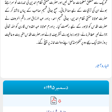
تحریک سے متعلق معلومات حاصل کیں اور حضرت مفتی نظام الدین کی خدمات کو سراہتے
ہوئے ان کی ترقیات کے لیے دعا فرمائی۔ صبح بھائی شمیم صاحب کے یہاں ناشتہ کر کے
حضرت مولانا مفتی نظام الدین، بھائی شمیم احمد، برادر عبد الرزاق اور راقم الحروف نے
حضرت اقدس کو لاہور کے لیے رخصت کیا۔ برادرم مولانا عبد القدوس قارن کو اللہ تعالٰی
جزائے خیر عطا فرمائے، لاہور ایئرپورٹ تشریف لائے اور حضرت اقدس بخیریت و عافیت
بروز ہفتہ ایک بجے دو پر گکھڑمنڈی اپنے دولت خانہ پر پہنچ گئے۔
اخبار و آثار
دسمبر ۱۹۹۵ء