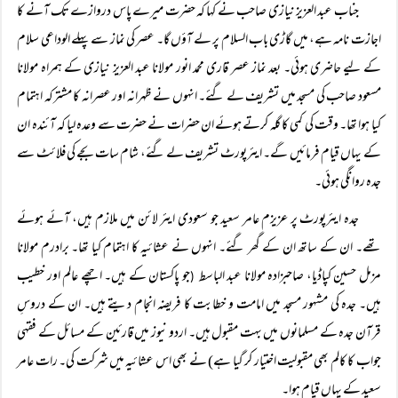
جناب عبد العزیز نیازی صاحب نے کہا کہ حضرت میرے پاس دروازے تک آنے کا
اجازت نامہ ہے، میں گاڑی باب السلام پر لے آؤں گا۔ عصر کی نماز سے پہلے الوداعی سلام
کے لیے حاضری ہوئی۔ بعد نماز عصر قاری محمد انور مولانا عبد العزیز نیازی کے ہمراہ مولانا
مسعود صاحب کی مسجد میں تشریف لے گئے۔ انہوں نے ظہرانہ اور عصرانہ کا مشترکہ اہتمام
کیا ہوا تھا۔ وقت کی کمی کا گلہ کرتے ہوئے ان حضرات نے حضرت سے وعدہ لیا کہ آئندہ ان
کے یہاں قیام فرمائیں گے۔ ایئرپورٹ تشریف لے گئے، شام سات بجے کی فلائٹ سے
جدہ روانگی ہوئی۔
جدہ ایئرپورٹ پر عزیزم عامر سعید جو سعودی ایئر لائن میں ملازم ہیں، آئے ہوئے
تھے۔ ان کے ساتھ ان کے گھر گئے۔ انہوں نے عشائیہ کا اہتمام کیا تھا۔ برادرم مولانا
مزمل حسین کپاڈیا، صاحبزادہ مولانا عبد الباسط
جو پاکستان کے ہیں۔ اچھے عالم اور خطیب
(
ہیں۔ جدہ کی مشہور مسجد میں امامت و خطابت کا فریضہ انجام دیتے ہیں۔ ان کے دروسِ
قرآن جدہ کے مسلمانوں میں بہت مقبول ہیں۔ اردو نیوز میں قارئین کے مسائل کے فقہی
جواب کا کالم بھی مقبولیت اختیار کر گیا ہے) نے بھی اس عشائیہ میں شرکت کی۔ رات عامر
سعید کے یہاں قیام ہوا۔