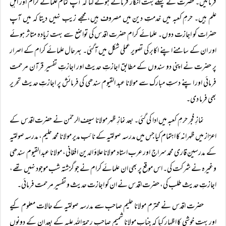
فرمائیں۔ حضرت نے پہلے بہت انکار فرماتے ہوئے کہا کہ آپ تمام علمائے کرام اور اہلِ
علم ہیں۔ حرمِ کعبہ میں خدمتِ دین میں مصروف ہیں، مجھے زیب نہیں دیتا کہ میں آپ
حضرات کو اجازت دوں۔ علمائے کرام حضرت اقدس کی تواضع سے بہت زیادہ متاثر ہوئے
اور ان کے سامنے اپنے اکابر کی تصویر عملی شکل میں آگئی۔ بہرحال علمائے کرام کے اصرار
پر حضرت نے اپنی دو سندوں کے مطابق اجازتِ حدیث اور اجازتِ تفسیر قرآن مرحمت
فرمائی اور اپنے دستِ مبارک سے مولانا عبد القیوم سندھی کی فرمائش پر اجازتِ حدیث تحریر
بھی فرما دی۔
نمازِ فجر حرمِ کعبہ میں ادا کی گئی۔ بعد نمازِ ظہر مولانا سیف الرحمٰن نے حضرت اقدس کے
اعزاز میں ظہرانہ کا اہتمام کیا جس میں مدرسہ صولتیہ کے نائب مدیر مولانا محمد حلیم، مدرسہ صولتیہ
کے مدرسین قاری محمد سراج اور عرب استاد مولانا علاؤ الدین افغانی، مولانا عبد القیوم سندھی
وغیرہ نے شرکت کی۔ اس موقع پر بھی ان علمائے کرام نے جو گزشتہ شب موجود نہیں تھے،
اجازتِ حدیث طلب کی، حضرت اقدس نے ان کو اجازت حدیث و تفسیر مرحمت فرمائی۔
حضرت اقدس نے محترم مولانا حلیم صاحب سے مدرسہ صولتیہ کے حالات معلوم کیے
اور بہت خوشی کا اظہار کیا کہ جناب مولانا شمیم صاحب رحمۃ اللہ علیہ کے بعد ان کے دونوں