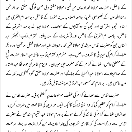
کے فاضل، حضرت مولانا محمد ادریس میرٹھی، مولانا مفتی ولی حسن ٹونکی، مفتی احمد الرحمٰن
رحمۃ اللہ علیہ کے خصوصی تلمیذ، جامعہ اسلامیہ مدینہ منورہ کے فاضل، جامعہ ام القریٰ میں
استاد، تجوید القرآن اور تجوید کی دو کتابوں کے مؤلف۔ مولانا عبید اللہ جامعہ اشرفیہ کے
فاضل، جامعہ ام القریٰ کے فاضل اور ڈاکٹریٹ کے سند یافتہ۔ محترم جناب انجینئر عبد
المنان جن کو حضرت اقدس مرشدی مولانا فقیر محمد رحمۃ اللہ علیہ اور مولانا فضل الرحمٰن اور دیگر
علمائے کرام کی میزبانی کا شرف حاصل ہے۔ مکرم و محترم جناب حافظ عبد الستار حضرت شیخ
کے متعلق خاص، علمائے کرام کے مکہ مکرمہ میں میزبان۔ عزیزم طاہر مکی جو حافظ عبد الستار
کے صاحبزادے، مولانا عبد الحفیظ کے بھانجے اور حضرت مولانا مفتی محمود گنگوہی مدظلہ کے
مرید خاص ہیں۔ برادرم محمد مسعود عبد الرزاق مرچنٹ قابل ذکر ہیں۔
حضرت اقدس سے علمائے کرام کی مختلف موضوعات پر گفتگو ہوئی۔ حضرت اقدس نے
علمائے کرام کو تلقین کی کہ وہ اپنی زندگی کا ایک ایک لمحہ دین کی اشاعت میں صَرف کریں۔
بعد ازاں علمائے کرام کی نمائندگی کرتے ہوئے برادرم مولانا عبد القیوم سندھی نے حضرت
اقدس سے درخواست کی کہ بخاری شریف کی چند احادیث سن کر اجازتِ حدیث مرحمت