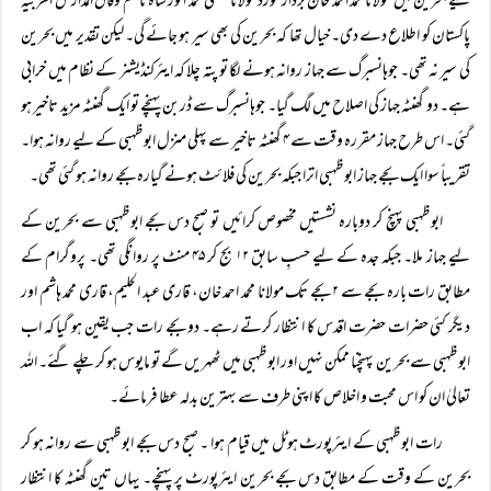
لیے بحرین میں مولانا محمد احمد خان بردار خورد مولانا مفتی محمد انور شاہ ناظم وفاق المدارس العربیہ
پاکستان کو اطلاع دے دی۔ خیال تھا کہ بحرین کی بھی سیر ہو جائے گی۔ لیکن تقدیر میں بحرین
کی سیر نہ تھی۔ جوہانسبرگ سے جہاز روانہ ہونے لگا تو پتہ چلا کہ ایئرکنڈیشنر کے نظام میں خرابی
ہے۔ دو گھنٹہ جہاز کی اصلاح میں لگ گیا۔ جوہانسبرگ سے ڈربن پہنچے تو ایک گھنٹہ مزید تاخیر ہو
گئی۔ اس طرح جہاز مقررہ وقت سے ۴ گھنٹہ تاخیر سے پہلی منزل ابوظہبی کے لیے روانہ ہوا۔
تقریباً سوا ایک بجے جہاز ابوظہبی اترا جبکہ بحرین کی فلائٹ ہونے گیارہ بجے روانہ ہو گئی تھی۔
ابوظہبی پہنچ کر دوبارہ نشستیں مخصوص کرائیں تو صبح دس بجے ابوظہبی سے بحرین کے
لیے جہاز ملا۔ جبکہ جدہ کے لیے حسبِ سابق ۱۲ بج کر ۴۵ منٹ پر روانگی تھی۔ پروگرام کے
مطابق رات بارہ بجے سے ۲ بجے تک مولانا محمد احمد خان، قاری عبد الحلیم، قاری محمد ہاشم اور
دیگر کئی حضرات حضرت اقدس کا انتظار کرتے رہے۔ دو بجے رات جب یقین ہو گیا کہ اب
ابوظہبی سے بحرین پہنچنا ممکن نہیں اور ابوظہبی میں ٹھہریں گے تو مایوس ہو کر چلے گئے۔ اللہ
تعالیٰ ان کو اس محبت و اخلاص کا اپنی طرف سے بہترین بدلہ عطا فرمائے۔
رات ابوظہبی کے ایئرپورٹ ہوٹل میں قیام ہوا ۔ صبح دس بجے ابوظہبی سے روانہ ہو کر
بحرین کے وقت کے مطابق دس بجے بحرین ایئرپورٹ پر پہنچے۔ یہاں تین گھنٹہ کا انتظار