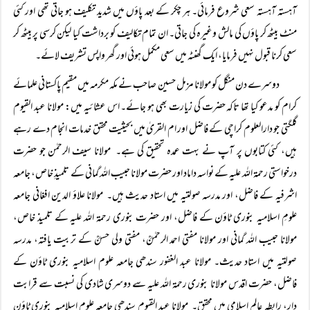
آہستہ آہستہ سعی شروع فرمائی۔ ہر چکر کے بعد پاؤں میں شدید تکلیف ہو جاتی تھی اور کئی
منٹ بیٹھ کر پاؤں کی مالش وغیرہ کی جاتی۔ ان تمام تکالیف کو برداشت کیا لیکن کرسی پر بیٹھ کر
سعی کرنا قبول نہیں فرمایا، ایک گھنٹہ میں سعی مکمل ہوئی اور گھر واپس تشریف لائے۔
دوسرے دن منگل کو مولانا مزمل حسین صاحب نے مکہ مکرمہ میں مقیم پاکستانی علمائے
کرام کو مدعو کیا تھا تاکہ حضرت کی زیارت بھی ہو جائے۔ اس عشائیہ میں: مولانا عبد القیوم
گلگتی جو دارالعلوم کراچی کے فاضل اور ام القریٰ میں بحیثیت محقق خدمات انجام دے رہے
ہیں، کئی کتابوں پر آپ نے بہت عمدہ تحقیق کی ہے۔ مولانا سیف الرحمٰن جو حضرت
درخواستی رحمۃ اللہ علیہ کے نواسہ داماد اور حضرت مولانا حبیب اللہ گمانی کے تلمیذِ خاص، جامعہ
اشرفیہ کے فاضل، اور مدرسہ صولتیہ میں استاد حدیث ہیں۔ مولانا علاؤ الدین افغانی جامعہ
علومِ اسلامیہ بنوری ٹاؤن کے فاضل، اور حضرت بنوری رحمۃ اللہ علیہ کے تلمیذ خاص،
مولانا حبیب اللہ گمانی اور مولانا مفتی احمد الرحمٰنؒ، مفتی ولی حسنؒ کے تربیت یافتہ، مدرسہ
صولتیہ میں استاد حدیث۔ مولانا عبد الغفور سندھی جامعہ علوم اسلامیہ بنوری ٹاؤن کے
فاضل، حضرت اقدس مولانا بنوری رحمۃ اللہ علیہ سے دوسری شادی کی نسبت سے قرابت
دار، رابطہ عالم اسلامی میں محقق۔ مولانا عبد القیوم سندھی جامعہ علوم اسلامیہ بنوری ٹاؤن