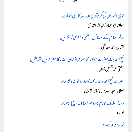
جلد ۶ ۔ شمارہ ۱۲
فوجی افسران کی گرفتاری اور سرکاری موقف
مولانا ابوعمار زاہد الراشدی
عالمِ اسلام کے مسائل، علمی و فکری تناظر میں
اقبال احمد صدیقی
شیخ الحدیث حضرت مولانا محمد سرفراز خان صفدر کا سفر حرمین شریفین
مفتی محمد جمیل خان
حضرت شیخ الحدیث مدظلہ کا دورہ کوئٹہ و قندھار
مولانا عبد القدوس خان قارن
ورلڈ اسلامک فورم کا دوسرا سالانہ میڈیا سیمینار
ادارہ
تعارف و تبصرہ