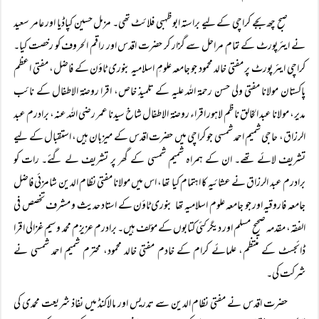
صبح چھ بجے کراچی کے لیے براستہ ابوظہبی فلائٹ تھی۔ مزمل حسین کپاڈیا اور عامر سعید
نے ایئرپورٹ کے تمام مراحل سے گزار کر حضرت اقدس اور راقم الحروف کو رخصت کیا۔
کراچی ایئر پورٹ پر مفتی خالد محمود جو جامعہ علومِ اسلامیہ بنوری ٹاؤن کے فاضل، مفتی اعظم
پاکستان مولانا مفتی ولی حسن رحمۃ اللہ علیہ کے تلمیذ خاص، اقرا روضۃ الاطفال کے نائب
مدیر، مولانا عبد الخالق ناظم لاہور اقراء روضۃ الاطفال شاخ سیدنا عمر رضی اللہ عنہ، برادرم عبد
الرزاق، حاجی شمیم احمد شمسی جو کراچی میں حضرت اقدس کے میزبان ہیں، استقبال کے لیے
تشریف لائے تھے۔ ان کے ہمراہ شمیم شمسی کے گھر پر تشریف لے گئے۔ رات کو
برادرم عبد الرزاق نے عشائیہ کا اہتمام کیا تھا، اس میں مولانا مفتی نظام الدین شامزئی فاضل
جامعہ فاروقیہ اور جو جامعہ علوم اسلامیہ تھا بنوری ٹاؤن کے استاد حدیث و مشرف تخصص فی
الفقہ، مقدمہ صحیح مسلم اور دیگر کئی کتابوں کے مؤلف ہیں۔ برادرم عزیزم محمد وسیم غزالی اقرا
ڈائجسٹ کے منتظم، علمائے کرام کے خادم مفتی خالد محمود، محترم شمیم احمد شمسی نے
شرکت کی۔
حضرت اقدس نے مفتی نظام الدین سے تدریس اور مالاکنڈ میں نفاذ شریعت محمدی کی