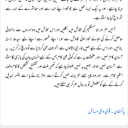
تاہم دوسروں کو مورد الزام ٹھہرانے کی بجائے ہمیں خود ہی اپنی اصلاح کا عمل شروع کر
دینا چاہیے، اور یہ ایک ایسا عمل ہے جو خود اپنے اندر سے اور معاشرے کے اندر سے
شروع کیا جا سکتا ہے۔
آئیں ہم صراطِ مستقیم کی تلاش میں نکلیں اور اس تلاش میں دوسروں سے راہنمائی
حاصل کرنے کی بجائے خود اپنی کاوش سے اور اپنے شعور سے اپنے لیے سیدھا راستہ
بنائیں، اور اس کے لیے ہمیں خارجی مثالوں سے انحراف بھی کرنا پڑے تو دریغ نہ کریں۔ یہ
آسان کام نہیں، اور حقیقت یہ ہے کہ کوئی بھی کام جس کے لیے انسان جان کی بازی لگا سکتا
ہے، آسان نہیں ہوتا۔ ہمیں یہ نہیں بھولنا چاہیے کہ تعمیرِ ملت اور تشکیلِ تشخص کا کام ولولہ
انگیز کام ہے۔ اور وہ چیز جسے ہم پسند نہیں کرتے اسے بہتر بنانے یا اسے یکسر تبدیل
کرنے کے لیے کوشش تو بہرحال ہم کر ہی سکتے ہیں۔
پاکستان ۔ قومی و ملی مسائل