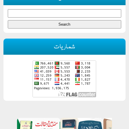
شماریات