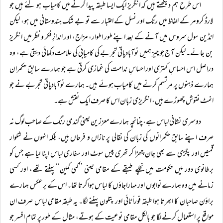
اس طرح ہم دیکھتے ہیں کہ انگریز ایک ایسا طبقہ پیدا کرنے میں کامیاب ہو گئے ہیں جو
لارڈ کرومر کے الفاظ میں رنگ اور نسل کے اعتبار سے تو بے شک ہندوستانی میں ہو، لیکن
انڈین سول سروس میں آنے کے بعد اپنے طور اطوار، مزاج، اور اندازِ فکر و نظر میں انگریز
بن جائے۔ لیکن آج جو چیز ہمیں نوآبادیاتی تجربے کی کامیابی کی علامت دکھائی دیتی ہے، وہ
دراصل اس احساسِ کمتری اور احساسِ ندامت کی غمازی کرتی ہے جو ہمارے سابق حکمران
ہمارے ذہنوں پر مرتسم کرنے میں کامیاب ہوئے ہیں۔ ہمارے نوآبادیاتی تجربے نے جو
انمٹ نقوش چھوڑے ہیں، انگریزی زبان اس کا صرف ایک نقش ہے۔
دوسری نشانی لباس ہے، چنانچہ ہمارے معززین یعنی گندمی رنگ کے صاحب لوگ نہ
صرف اپنے سابق حکمرانوں کی زبان کی نقالی پر نازاں و فرحاں ہیں، بلکہ انہوں نے شلوار
قمیص اور پگڑی سے بھی جان چھڑا کر تھری پیس سوٹ اور سفاری لباس اپنا لیا ہے جس کو
برطانوی دور میں حکومت میں نچلے طبقے کے مقامی یعنی ’’کمی کمین‘‘ پہنتے تھے، اور کسی
زمانے میں وہ ہمارے نوابوں اور مہاراجاؤں کا لباس ہوا کرتا تھا۔ اس کے برعکس ہمارے
براؤن صاحبان کا ابھرتا ہوا طبقہ فوراً ٹائی اور پتلون پہننے لگا۔ یہ طبقہ مقامی لباس صرف ان
مواقع پر استعمال کرنے لگا جو بالکل مقامی نوعیت کے ہوتے، مثال کے طور پر تمام افسر جو