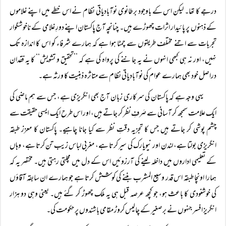
درجے کا تھا۔ لیکن اس کے باوجود برطانوی نوآبادیاتی نظام نے اس خطے میں اپنے غلاموں
کے ذہنوں پر پائیدار اثرات چھوڑے ہیں۔ چنانچہ آج پاکستان اپنے دورِ غلامی کے ناخوشگوار
تجربات سے اتنے مختلف طریقوں سے چمٹا ہوا ہے کہ ہمارے شرفاء کو اس کا اندازہ تک
نہیں، اور نہ ہی کبھی انہوں نے یہ جاننے کی پرواہ کی ہے کہ ’’تحقیق و تشویش‘‘ کا یہ فقدان
دراصل خود بھی ہمارے عوام کی نوآبادیاتی نظام سے متاثرہ ذہنیت کا ورثہ ہے۔
یہی وجہ ہے کہ پاکستان کی سرکاری زبان آج بھی انگریزی ہے، جس سے ہم ماضی کی
ایک علامت سمجھ کر آسانی سے صَرفِ نظر کر جاتے ہیں، اور اس طرح ایک ایسی حقیقت سے
چشم پوشی کر جاتے ہیں جس کا تجزیہ دقتِ نظر سے کیا جانا چاہیے۔ پاکستان کا معزز طبقہ
انگریزی بولتا ہے، لندن اور نیویارک کی سیر کرتا ہے، مغربی لباس زیب تن کرتا ہے، وہاں
کے تعلیمی اداروں میں داخلہ لینے کی آرزوئیں اس کے دل میں مچلتی رہتی ہیں۔ مختصر یہ کہ
ہمارا اونچا طبقہ اس قدر وسیع المشرب بننے کی کوشش کرتا ہے جو ہمارے ان سابقہ آقاؤں
کی خوشنودی کا باعث ہو، جو کچھ عرصہ قبل ہی یہ ملک چھوڑ کر گئے ہیں۔ یعنی وہی دو ہزار
انگریز افسر جنہوں نے برصغیر کے چالیس کروڑ مقامی باشندوں پر حکومت کی۔