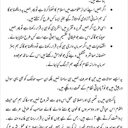
بنا سکتے ہیں۔
اگر ہمیں اپنے اندازِ حکومت میں اسلام کا نفوذ کرنا ہے تو پھر ہمیں یہ دیکھنا ہو گا
کہ ہم انسانی آزادی کو متاثر کیے بغیر ایسا کس طرح کر سکتے ہیں۔
اسی طرح اگر ہمیں تحریر و تقریر میں انگریزی کو ہی برقرار رکھنا ہے تو پھر ہمیں
سوچنا ہو گا کہ اس سے جو طبقاتی تقسیم پیدا ہوتی ہے اسے کس طرح مٹایا جائے۔
اقتصادیات میں اگر سرمایہ داری ہی کو برقرار رکھنا ہے تو دیکھنا ہو گا کہ ہم بہتر
منصفانہ معاشرہ تشکیل دینے کی جو خواہش رکھتے ہیں اس کے ساتھ موجودہ
سرمایہ دارانہ نظام کو کیسے ہم آہنگ کیا جائے۔
یہ ایسے سوالات ہیں جن کا صرف ہمیں ہی سامنا نہیں بلکہ ان سب ممالک کو بھی یہی سوال
درپیش ہیں جو نوآبادیاتی نظام کے تحت رہ چکے ہیں۔
پاکستان میں یہ تعمیری اور اصلاحی عمل اس وجہ سے شروع نہیں ہو سکا کہ ہم من حیث
القوم اس عیاش اور دوسروں کا خون چوسنے والے کالے صاحب کو طویل عرصے سے
برداشت کرتے چلے آ رہے ہیں، جس کے لیے جوں کا توں برقرار رہنا ہی فائدہ مند ہے۔