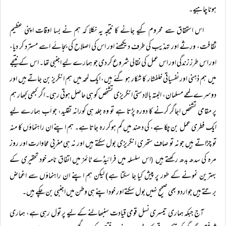
ہونا چاہیے۔
اس استحقاق سے محروم کیے جانے کا نتیجہ یہ نکلا کہ ہم نے بسا اوقات اپنی عظیم
ثقافت، ورثے اور تہذیب کی طرف دیکھنے اور اس کی اصلاح کی بجائے اسے مسترد کر دیا،
اور اس طرز زندگی اور اس عمل کی نقالی شروع کر دی جو ہمارے لیے اجنبی تھا۔ اس کے نتیجے
میں ہم ذہنی اور نفسیاتی خلفشار کا شکار ہو گئے ہیں، ایک لمحہ میں ہم انگریز بن جاتے ہیں اور
دوسرے لمحے مسلمان، البتہ بالادستی انگریزی تشخص کو ہی حاصل ہوتی رہی۔ اگر کبھی کبھار ہم
پر مقامی تشخص اجاگر کرنے کا دورہ پڑتا ہے تو وہ جلد ہی کورانہ تقلید، جو اَب ہمارے لیے
ایک فطری عمل بن چکا ہے، کی دھند میں گم ہو کر رہ جاتا ہے۔ ہم اپنے ان راہنماؤں کا منہ
تو چڑاتے ہیں جو نہ تو صاف ستھری انگریزی بول سکتے ہیں اور نہ ہی مغربی محاوارت اور روز
مرہ کی سدھ بدھ رکھتے ہیں
اس سلسلہ میں فرائیڈے ٹائمز میں اتفاق نامہ خود تحقیری کے
(
بہترین نمونے کے طور پر پیش کیا جا سکتا ہے) لیکن ہم اپنے ان راہنماؤں سے اغماض
برتتے ہیں جو اردو بھی صحیح نہیں بول سکتے اور خود اپنے ہی وطن میں اجنبی بن چکے ہیں۔
آج جبکہ ہماری تیسری نسل قومی قیادت سنبھالنے کے لیے پر تول رہی ہے، ہماری