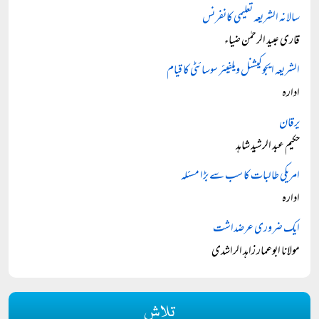
سالانہ الشریعہ تعلیمی کانفرنس
قاری عبید الرحمٰن ضیاء
الشریعہ ایجوکیشنل ویلفیئر سوسائٹی کا قیام
ادارہ
یرقان
حکیم عبد الرشید شاہد
امریکی طالبات کا سب سے بڑا مسئلہ
ادارہ
ایک ضروری عرضداشت
مولانا ابوعمار زاہد الراشدی
تلاش