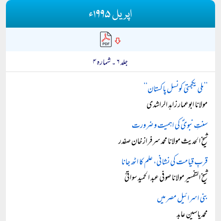
اپریل ۱۹۹۵ء
جلد ۶ ۔ شمارہ ۴
’’ملی یکجہتی کونسل پاکستان‘‘
مولانا ابوعمار زاہد الراشدی
سنتِ نبویؐ کی اہمیت و ضرورت
شیخ الحدیث مولانا محمد سرفراز خان صفدر
قربِ قیامت کی نشانی، علم کا اٹھ جانا
شیخ التفسیر مولانا صوفی عبد الحمید سواتیؒ
بنی اسرائیل مصر میں
محمد یاسین عابد