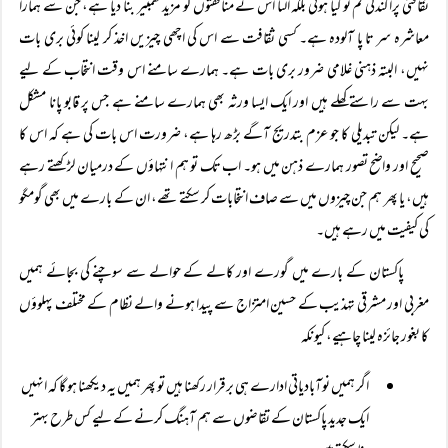
ثقافتی پراگندگی کم تو کیا ہوتی بلکہ الٹا اس نے منافقتوں کو مزید گھمبیر بنا دیا ہے، جن سے ہمارا
معاشرہ سر تا پا آلودہ ہے۔ کسی ثقافت سے اس کی اچھی چیزیں اخذ کر لینا کوئی بری بات
نہیں، البتہ ذہنی غلامی ضرور بری بات ہے۔ ہمارے سامنے اس وقت انتخاب کے لیے
بہت سے راستے کھلے ہیں اور ایک ایسا ورثہ بھی ہمارے سامنے ہے جس پر قابو پانا مشکل
ہے۔ لیکن تبدیلی کا جو عزم بتدریج آگے بڑھ رہا ہے، ضرورت اس بات کی ہے کہ اس کا
صحیح اور واضح تصور ہمارے ذہن میں ہو۔ اب تک تو ہم انتہاؤں کے درمیان لڑکھتے رہے
ہیں، یا پھر ہم جن چیزوں میں سے صاف انتخابات کر سکتے تھے، ان کے بارے میں بھی گومگو
کی کیفیت میں رہے ہیں۔
پاکستان کے بارے میں گورے اور کالے کے حوالے سے سوچنے کی بجائے ہمیں
مغربی اور مشرقی تہذیب کے حسین امتزاج سے پیدا ہونے والے نظام کے مختلف پہلوؤں
کا بغور جائزہ لینا چاہیے، کیونکہ
اگر ہمیں نوآبادیاتی ادارے ہی برقرار رکھنا ہیں تو پھر ہمیں یہ دیکھنا ہو گا کہ انہیں
ایک جدید پاکستان کے تقاضوں سے ہم آہنگ کرنے کے لیے کس طرح بہتر