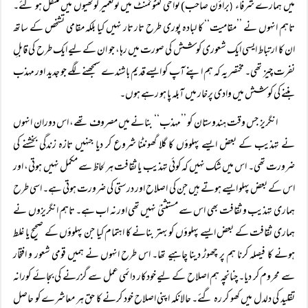
میں ہمارے شرفاء
براؤن صاحب) نواحی کنٹونمنٹ میں نوتعمیر کوٹھیوں میں منتقل ہو گئے۔
(
تاہم انہوں نے ’’مقامیت‘‘ کا لبادہ پوری طرح تار تار نہیں کیا بلکہ مقامی تشخص کے ساتھ
ان کا ارتباط ایسی ایک شعوری کوشش کی صورت میں رہا، جو ان کے لیے ایک طرح کی قابلِ
نفرت چیز تھی۔ مختصر یہ کہ ہم اپنے آپ کو ایسے قدیم باشندے سمجھنے لگے جو جدید اور مہذب
بننے کی کوشش میں وادی پرخار میں آبلہ پا ہو رہے ہوں۔
انگریز جس وقت ہندوستان کو ’’مہذب‘‘ بنانے میں مصروف تھے، اس دوران انہوں
نے تہذیب کے بعض ایسے پہلوؤں کا گلا گھونٹنا شروع کر دیا جنہیں تازہ زندگی بخشنے کی
ضرورت تھی۔ اس میں شک نہیں کہ کوئی تہذیب یا ثقافت ہر لحاظ سے مکمل نہیں ہوتی، اور
اس کے بعض پہلو ایسے ہوتے ہیں جن کی اصلاح اور درستی کی ضرورت ہوتی ہے۔ اسی طرح
ہماری تہذیب و ثقافت بھی اس سے مستثنیٰ نہیں تھی اور نہ اب ہے۔ تاہم انگریزوں نے
ہماری ثقافت کے بعض ایسے پہلوؤں کو بہتر بنانے کا اہتمام کیا جن پہلوؤں کے صحیح یا غلط
ہونے کا فیصلہ کرنا ہم پر چھوڑ دینا چاہیے تھا۔ اس طرح انہوں نے ہمیں قومی شعور و افتخار
سے محروم کر دیا۔ چنانچہ ہم اصلاح کے لیے خودکار دائمی عمل سے گزرنے کی بجائے کورانہ
تقلید کی دلدل میں کھو کر رہ گئے۔ حالانکہ اپنی اصلاح خود کرنے کا حق ہر معاشرے کو حاصل