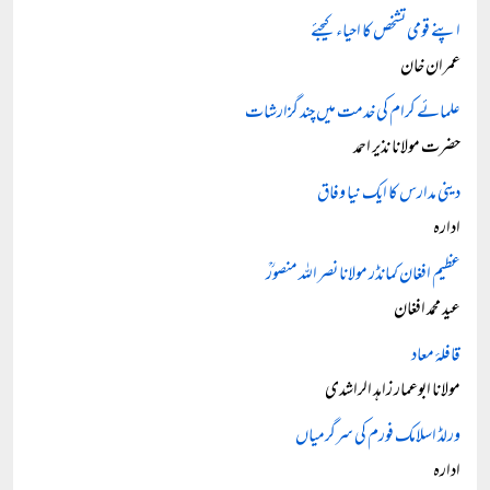
اپنے قومی تشخص کا احیاء کیجئے
عمران خان
علمائے کرام کی خدمت میں چند گزارشات
حضرت مولانا نذیر احمد
دینی مدارس کا ایک نیا وفاق
ادارہ
عظیم افغان کمانڈر مولانا نصر اللہ منصورؒ
عید محمد افغان
قافلۂ معاد
مولانا ابوعمار زاہد الراشدی
ورلڈ اسلامک فورم کی سرگرمیاں
ادارہ