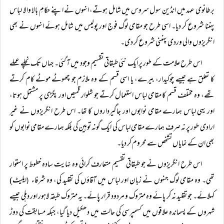
برطانوی عہد میں انڈین سول سروس میں شامل ہوتے، انہوں نے اپنے حکامِ بالا والا لباس
پہننا شروع کر دیا۔ اسی طرح جو مقامی لوگ فوج اور پولیس میں شامل ہوئے انہوں نے بھی
انگریزوں والی وردی پہننی شروع کر دی۔
اس طرح علامت کے طور پر ایک نئی طبقاتی تقسیم وجود میں آ گئی۔ جہاں تک نچلے عملے
کا تعلق ہے جیسے چوکیدار، بیرے، یا اسی قسم کے وہ ملازم جو چھوٹے موٹے کام کرتے
تھے، وہ مختلف قسم کا مقامی لباس استعمال کرتے جو شلوار قمیص اور پگڑی پر مشتمل ہوتا،
اور یہی لباس ہمارے مقامی نوابوں اور جاگیرداروں کا تھا۔ اس طرح انگریزوں نے غیر
ارادی طور پر نہ صرف ہمارے مقامی لباس کی ایک گونہ توہین کی بلکہ ہمارے مقامی نوابوں کو
بھی ان کے نمایاں تشخص سے محروم کر دیا۔
اس طرح انگریزوں نے جو طبقاتی تقسیم متعارف کرائی وہ نہایت سادہ خطوط پر استوار
تھی۔ وہ مقامی لوگ جنہوں نے زبان اور لباس میں آقاؤں کی تقلید کی، وہ شرفاء
ایلیٹ)
(
کہلائے۔ جو تقلید نہ کر پائے وہ متروک و مردود قرار پائے۔ یہ متروک طبقہ لاہور اور دہلی جیسے
شہروں کے پسماندہ علاقوں میں کسمپرسی کی حالت میں دھکیل دیا گیا، جبکہ مسابقت کی دوڑ