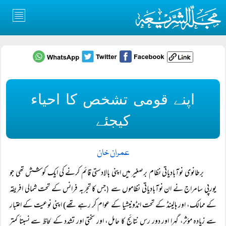
اپنے قومی تشخص کا احیاء
کیجئے
عمران خان
برطانوی نوآبادیاتی نظام برصغیر میں اپنی بالادستی قائم کرنے کی ایک کوشش تھی جو
یورپی سامراج نے ان نوآبادیاتی نظاموں سے
جس کا تجربہ فرانس کے تحت شمالی افریقہ
(
کے ممالک، اور ہالینڈ کے تحت انڈونیشیا کے عوام کر رہے تھے) اپنی نوعیت کے اعتبار
سے زیادہ مؤثر، گہرا اور دور رس نتائج کا حامل، اور سختی اور تشدد کے لحاظ سے نسبتاً کمتر