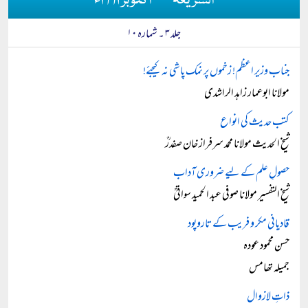
الشریعہ — اکتوبر ۱۹۹۱ء
جلد ۳ ۔ شمارہ ۱۰
جناب وزیر اعظم! زخموں پر نمک پاشی نہ کیجئے!
مولانا ابوعمار زاہد الراشدی
کتب حدیث کی انواع
شیخ الحدیث مولانا محمد سرفراز خان صفدرؒ
حصولِ علم کے لیے ضروری آداب
شیخ التفسیر مولانا صوفی عبد الحمید سواتیؒ
قادیانی مکر و فریب کے تاروپود
حسن محمود عودہ
جمیلہ تھامس
ذاتِ لازوال