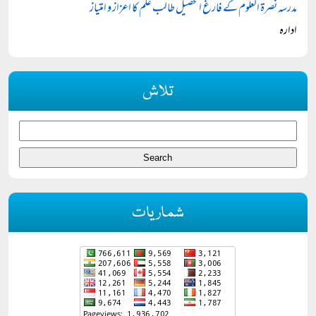
مدرسہ نصرۃ العلوم کے فارغ التحصیل طالب علم کا اعزاز و امتیاز
ادارہ
تلاش
شماریات