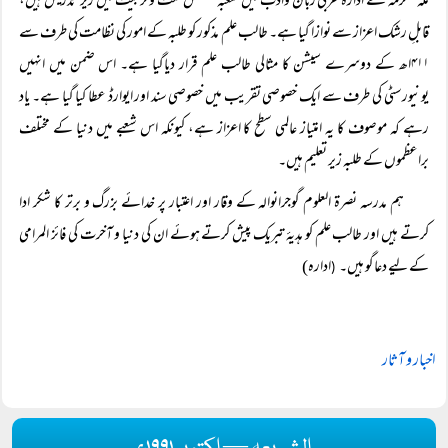
مکہ مکرمہ کے ادارۂ عربی زبان وادب میں شعبہ تخصص لغت و تربیت میں زیر تدریس ہیں،
قابلِ رشک اعزاز سے نوازا گیا ہے۔ طالب علم مذکور کو طلبہ کے امور کی نظامت کی طرف سے
۴۱۱اھ کے دوسرے سیشن کا مثالی طالب علم قرار دیاگیا ہے۔ اس ضمن میں انہیں
یونیورسٹی کی طرف سے ایک خصوصی تقریب میں خصوصی سند اور ایوارڈ عطا کیا گیا ہے۔ یاد
رہے کہ موصوف کا یہ امتیاز عالمی سطح کا اعزاز ہے، کیونکہ اس شعبے میں دنیا کے مختلف
براعظموں کے طلبہ زیر تعلیم ہیں۔
ہم مدرسہ نصرۃ العلوم گوجرانوالہ کے وقار اور اعتبار پر خدائے بزرگ و برتر کا شکر ادا
کرتے ہیں اور طالب علم کو ہدیۂ تبریک پیش کرتے ہوئے ان کی دنیا و آخرت کی فائز المرامی
کے لیے دعاگو ہیں۔
ادارہ)
(
اخبار و آثار