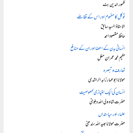
ظہور الدین بٹ
توکل کا مفہوم اور اس کے تقاضے
الاستاذ السید سابق
حافظ مقصود احمد
انسانی بدن کے اعضا اور ان کے منافع
حکیم محمد عمران مغل
تعارف و تبصرہ
مولانا ابوعمار زاہد الراشدی
انسان کی ایک امتیازی خصوصیت
حضرت شاہ ولی اللہ دہلویؒ
علماء اور سیاستداں
حضرت مولانا عبید اللہ سندھیؒ