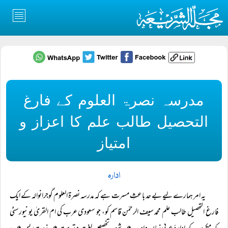
مدرسہ نصرۃ العلوم کے فارغ
التحصیل طالب علم کا اعزاز و
امتیاز
ادارہ
یہ امر ہمارے لیے بے حد باعثِ مسرت ہے کہ مدرسہ نصرۃ العلوم گوجرانوالہ کے ایک
فارغ التحصیل طالب علم محمد سیف الرحمٰن قاسم کو، جو سعودی عرب کی ام القریٰ یونیورسٹی