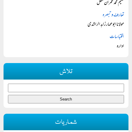
حکیم محمد عمران مغل
تعارف و تبصرہ
مولانا ابوعمار زاہد الراشدی
اقتباسات
ادارہ
تلاش
شماریات