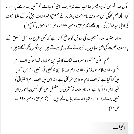
لیکن صد افسوس کہ پروفیسر صاحب نے نہ صرف اپنی ”دنیائے نحو“ میں بند رہنے پر اصرار
کیا، بلکہ علم نحو کی اس معروفِ عام بحث پر از روئے منطق اعتراضات پیش کر کے خلط مبحث
کی قابلِ دید نمائش کی۔
دیکھئے کلام حق، دسمبر ۱۹۹۰ء، ص ۱۲، بعنوان ”المسیح“)
(
ہمارا مقصد علماء مسیحیت کی روش کو واضح کرنا ہے کہ کس طرح وہ جہل مطلق کے
باوصف علمیت کی اعلیٰ مسانید پر فائز ہونے کے مدعی ہوتے ہیں۔ پروفیسر مذکور لکھتے ہیں:
”علم النحو کی مشہور و معروف کتاب کا فیہ میں مولانا رشید احمد کی الف لام
جنسی، الف لام عہد ذہنی، الف لام عہد خارجی کا کہیں ذکر نہیں، نہ اس کتاب
میں کہا گیا ہے کہ الف لام ہوتا ہی تعریفی ہے، نہ اس میں الف لام استغراقی کو
کثیر الافراد کہا گیا ہے اور پھر علامہ زمحشری کی المفصل میں بھی کہیں یہ امور بیان
نہیں ہوئے جو مولانا رشید احمد نے بیان کیے ہیں۔“
کلام حق، دسمبر ۱۹۹۰ء،
(
ص ۱۲)
الجواب