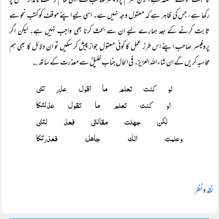
کا مبحث نحو سے متعلقہ ہے، لیکن محترم پروفیسر صاحب نے اپنی تمام تر بحث کا مدار منطق پر
رکھا ہے، جس کی ظاہر ہے کہ معقول وجہ نہیں ہے۔ اسی لیے اپنے موقف کو کتب نحو سے
ثابت کرنے کے بعد ہمارے لیے ان سے بحث کرنا بھی واجب نہیں ہے۔ لیکن اگر
پروفیسر صاحب اپنے اس طرز عمل کا کوئی معقول جواز پیش کر سکیں تو ان دلائل کا بھی ہم
محاسبہ کریں گے ان شاء اللہ العزیز۔ فی الحال جناب خلیلؒ سے معذرت کے ساتھ ؎
لو كنت تعلم ما اقول عذر تنی
او كنت تعلم ما تقول عذلتکا
لكن جهلت مقالتی فعذ لتنی
وعلمت انك جاهل فعذرتكا
نقد و نظر