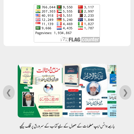
❮
❯
بذریعہ واٹس ایپ معلومات کے حصول کے لیے کتاب کے سرورق پر کلک کیجیے