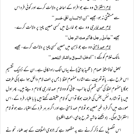
لام استغراق
وہ ہے جو افراد کے احاطہ پر دلالت کرے اور کوئی فرد اس
”ان الانسان لفی خسر“
سے مستثنیٰ نہ ہو، جیسے
لام عہد خارجی
وہ ہے جو خارج میں کسی معین چیز پر دلالت کرے،
”جاءنی رجل فاکرمت الرجل“
جیسے
لام عہد ذہنی
وہ ہے جو ذہن میں معین کسی چیز پر دلالت کرے، جیسے
”ادخل السوق واشتر اللحم“
مالک غلام کو کہے:
بعض نحاة مثلاً عصام
تلمیذ جامیؒ) نے یہاں الگ راہ نکالی ہے۔ ان کے نزدیک تقسیم
(
اس طرح ہے۔ یاتو تعریف سے اشارہ مفہوم لفظ
جس پر الف لام داخل ہوا ہے) کی طرف
(
ہوگا یا مفہوم لفظ کی کسی قسم کی جانب، ثانی کو وہ لام عہد خارجی کا نام دیتے ہیں۔ پھر اول
میں یا تو اشارہ نفس جنس کی طرف ہوگا تو اس کو لام حقیقت کہتے ہیں یا با عتبار فرد کے، اس
صورت میں اگر فرد غیر معین ہو تو لام عہد ذہنی ہے اور اگر ہر ہر فرد کے اعتبار سے ہو تو لام
استغراق ہوگی۔
دیکھئے حاشیہ شرح جامی، بحث الکلمۃ)
(
اس تفصیل کے ذکر کرنے سے یہ مقصود ہے کہ جزوی اختلاف کے بعد علماء نحو نے