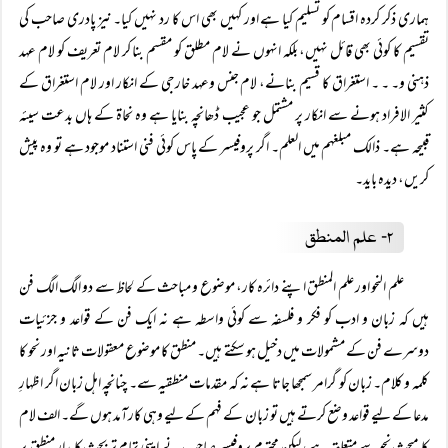
ہماری ذکر کردہ اقسام کو تسلیم کیا ہے اور کہیں بھی اس کا رد نہیں کیا۔ نیز پادری صاحب کی
تقسیم کا کوئی بھی قائل نہیں، بلکہ انہوں نے لام مطلق کو مقسم بنا کر لام تعریف کو لام عہد
ذہنی و۔ ۔ ۔ استغراق کا قسیم بنانے، لام جنس وعہد خارجی کے انکار اور لام استغراق کے
کثیر الافراد ہونے سے انکار پر مشتمل جو عجیب ڈھانچہ بنایا ہے وہ نحاۃ کے ہاں بدعت سیئہ
قبیحہ ہے۔ ذالک مبلغہم میں العلم۔ اگر پروفیسر کے پاس کوئی فنی استناد موجود ہے تو وه پیش
کریں، دیده باید۔
۲۔ علم المنطق
علم النحو اور علم المنطق اپنے دائرہ کار، موضوع و مباحث کے لحاظ سے دو الگ الگ فن
ہیں کہ زبان و ادب کو فکر و فلسفہ سے کوئی واسطہ ہے نہ ایک فن کے قواعد و جزئیات
دوسرے فن کے مشمولات میں دخیل ہو سکتے ہیں۔ منطق کا موضوع معقولات ثانیہ اور نحو کا
کلمہ و کلام۔ زبان کو گرامر سمجھا جاتا ہے نہ کہ مقدمات منطقیہ سے۔ چنانچہ اہل زبان اگر اظہارِ
مدعا کے لیے قواعد وضع کرتے ہیں تو زبان کے فہم کے لیے وہی کارآمد ہوں گے۔ الف لام