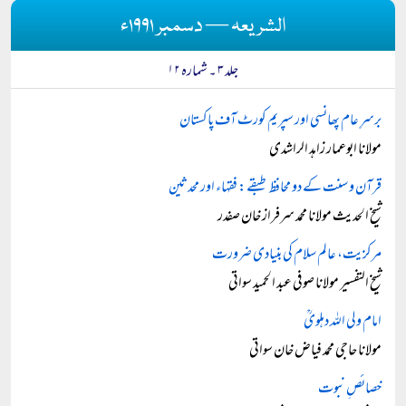
الشریعہ — دسمبر ۱۹۹۱ء
جلد ۳ ۔ شمارہ ۱۲
برسرِ عام پھانسی اور سپریم کورٹ آف پاکستان
مولانا ابوعمار زاہد الراشدی
قرآن و سنت کے دو محافظ طبقے: فقہاء اور محدثین
شیخ الحدیث مولانا محمد سرفراز خان صفدر
مرکزیت، عالم سلام کی بنیادی ضرورت
شیخ التفسیر مولانا صوفی عبد الحمید سواتی
امام ولی الله دہلوىؒ
مولانا حاجی محمد فیاض خان سواتی
خصائصِ نبوت