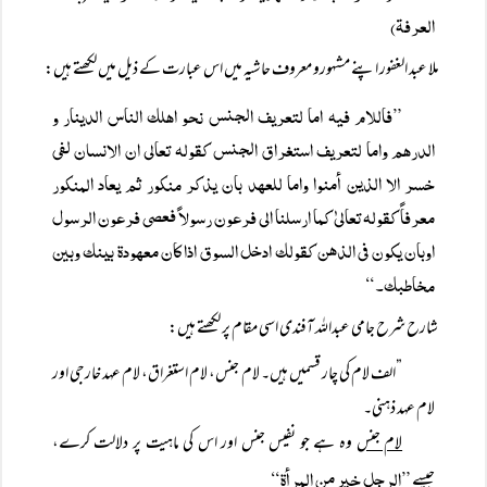
العرفة)
ملا عبد الغفور اپنے مشہورو معروف حاشیہ میں اس عبارت کے ذیل میں لکھتے ہیں:
”فاللام فيه اما لتعريف الجنس نحو اهلك الناس الدينار و
الدرهم واما لتعريف استغراق الجنس كقوله تعالى ان الانسان لفی
خسر الا الذين أمنوا واما للعهد بان يذكر منكور ثم يعاد المنكور
معرفاً کقوله تعالیٰ کما ارسلنا الى فرعون رسولاً فعصی فرعون الرسول
اوبان یکون فی الذهن كقولك ادخل السوق اذا كان معهودة بينك وبين
مخاطبك۔“
شارح شرح جامی عبداللہ آفندی اسی مقام پر لکھتے ہیں:
”الف لام کی چار قسمیں ہیں۔ لام جنس، لام استغراق، لام عہد خارجی اور
لام عہد ذہنی۔
لام جنس
وہ ہے جو نفیس جنس اور اس کی ماہیت پر دلالت کرے،
”الرجل خير من المرأة“
جیسے