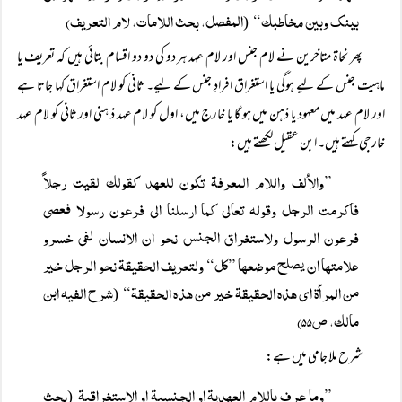
بینک وبين مخاطبك“
المفصل، بحث اللامات، لام التعريف)
(
پھر نحاۃ متاخرین نے لام جنس اور لام عہد ہر دو کی دو دو اقسام بتائی ہیں کہ تعریف یا
ماہیت جنس کے لیے ہوگی یا استغراق افرادِ جنس کے لیے۔ ثانی کو لام استغراق کہا جاتا ہے
اور لام عہد میں معہود یا ذہن میں ہو گا یا خارج میں، اول کو لام عہد ذ ہنی اور ثانی کو لام عہد
خارجی کہتے ہیں۔ ابن عقیل لکھتے ہیں:
”والألف واللام المعرفة تكون للعهد كقولك لقيت رجلاً
فاكرمت الرجل وقوله تعالى کما ارسلنا الى فرعون رسولا فعصى
فرعون الرسول ولاستغراق الجنس نحو ان الانسان لفى خسرو
علامتها ان يصلح موضعها ”كل“ ولتعريف الحقيقة نحو الرجل خير
من المرأة اى هذه الحقيقة خير من هذه الحقيقة“
شرح الفیہ ابن
(
مالك، ص۵۵)
شرح ملا جامی میں ہے:
”وما عرف باللام العهدية او الجنسية او الاستغراقية
بحث
(