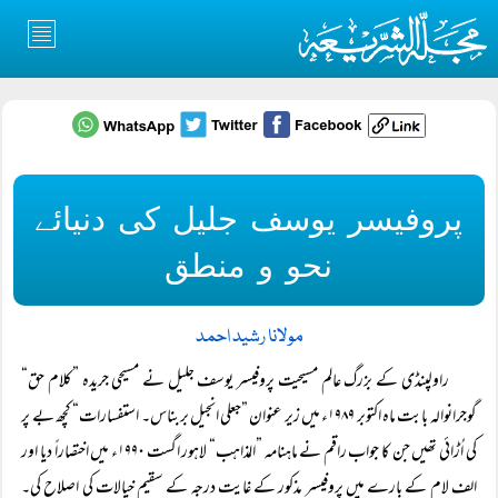
پروفیسر یوسف جلیل کی دنیائے
نحو و منطق
مولانا رشید احمد
راولپنڈی کے بزرگ عالم مسیحیت پروفیسر یوسف جلیل نے مسیحی جریدہ ”کلام حق“
گوجرانوالہ بابت ماہ اکتوبر ۱۹۸۹ء میں زیر عنوان ”جعلی انجیل بربناس۔ استفسارات“ کچھ بے پر
کی اُڑائی تھیں جن کا جواب راقم نے ماہنامہ ”المذاہب“ لاہور اگست ۱۹۹۰ء میں اختصاراً دیا اور
الف لام کے بارے میں پروفیسر مذکور کے غایت درجہ کے سقیم خیالات کی اصلاح کی۔