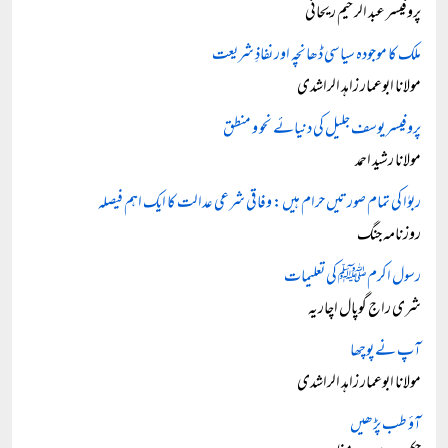
پروفیسر عبد الرحیم ریحانی
ملک کا موجودہ سیاسی ڈھانچہ اور نفاذِ شریعت
مولانا ابوعمار زاہد الراشدی
پروفیسر یوسف جلیل کی دنیائے نحو و منطق
مولانا رشید احمد
ربوٰا کی تمام صورتیں حرام ہیں: وفاقی شرعی عدالت کا ایک اہم فیصلہ
روزنامہ جنگ
رسول اکرمﷺ کی تعلیمات
شری راج گوپال اچاریہ
آپ نے پوچھا
مولانا ابوعمار زاہد الراشدی
آؤ طب پڑھیں